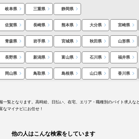
岐阜県
三重県
静岡県
佐賀県
長崎県
熊本県
大分県
宮崎県
青森県
岩手県
宮城県
秋田県
山形県
長野県
新潟県
富山県
石川県
福井県
岡山県
鳥取県
島根県
山口県
香川県
報一覧となります。高時給、日払い、在宅、エリア・職種別のバイト求人な
富なマイナビにお任せ！
他の人はこんな検索をしています