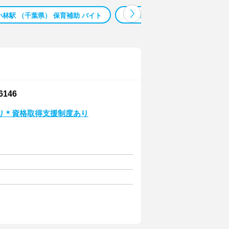
小林駅 （千葉県） 保育補助 バイト
宇都宮 未経験
福岡市西区 
146
り＊資格取得支援制度あり