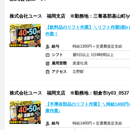
株式会社ユース 福岡支店 ※勤務地：三養基郡基山町/y03
【飲料品のリフト作業】＼リフト作業5割×
作業！
給与
時給1300円＋交通費規定支給
シフト
週5日以上 1日8時間以上
雇用形態
派遣社員
アクセス
立野駅
株式会社ユース 福岡支店 ※勤務地：朝倉市/y03_0537
【半導体部品のリフト作業】＼時給1400
庫作業♪
給与
時給1400円＋交通費規定支給