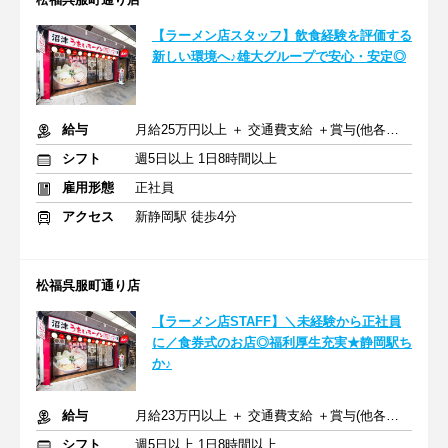
【ラーメン店スタッフ】飲食経験を評価する
新しい環境へ♪雄大グループで安心・安定◎
給与
月給25万円以上 ＋ 交通費支給 ＋賞与(他各種手当)
シフト
週5日以上 1日8時間以上
雇用形態
正社員
アクセス
新静岡駅 徒歩4分
松福呉服町通り店
【ラーメン店STAFF】＼未経験から正社員
に／食券式のお店◎福利厚生充実★静岡駅ち
か♪
給与
月給23万円以上 ＋ 交通費支給 ＋賞与(他各種手当)
シフト
週5日以上 1日8時間以上