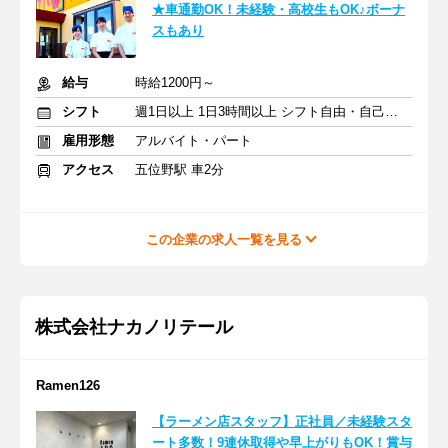
★車通勤OK！未経験・高校生もOK♪ボーナ
スもあり
給与
時給1200円～
シフト
週1日以上 1日3時間以上 シフト自由・自己申告
雇用形態
アルバイト・パート
アクセス
五位野駅 車2分
この企業の求人一覧を見る
株式会社ナカノリテール
Ramen126
【ラーメン店スタッフ】正社員／未経験スタ
ート多数！9連休取得や早上がりもOK！賞与