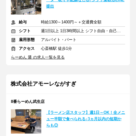
提出
給与
時給1300～1400円～＋交通費全額
シフト
週1日以上 1日3時間以上 シフト自由・自己申告
雇用形態
アルバイト・パート
アクセス
心斎橋駅 徒歩1分
らーめん 醤 の求人一覧を見る
株式会社アモーレながすぎ
8番らーめん武生店
【ラーメン店スタッフ】週1日～OK！全メニ
ュー半額で食べられる♪3ヵ月以内の短期か
らも◎