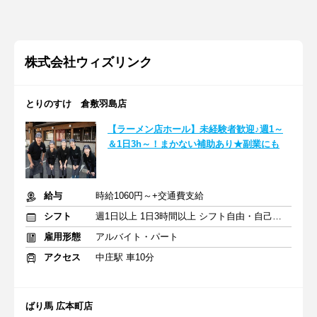
株式会社ウィズリンク
とりのすけ 倉敷羽島店
【ラーメン店ホール】未経験者歓迎♪週1～
＆1日3h～！まかない補助あり★副業にも
給与
時給1060円～+交通費支給
シフト
週1日以上 1日3時間以上 シフト自由・自己申告
雇用形態
アルバイト・パート
アクセス
中庄駅 車10分
ばり馬 広本町店