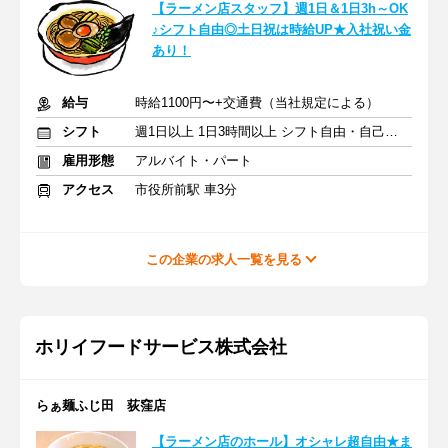
【ラーメン店スタッフ】週1日＆1日3h～OK
♪シフト自由◎土日祝は時給UP★入社祝い金
あり！
給与
時給1100円〜+交通費（当社規定による）
シフト
週1日以上 1日3時間以上 シフト自由・自己申告
雇用形態
アルバイト・パート
アクセス
市役所前駅 車3分
この企業の求人一覧を見る
ホリイフードサービス株式会社
らぁ麺ふじ田 荻窪店
【ラーメン店のホール】オシャレ超自由★ま