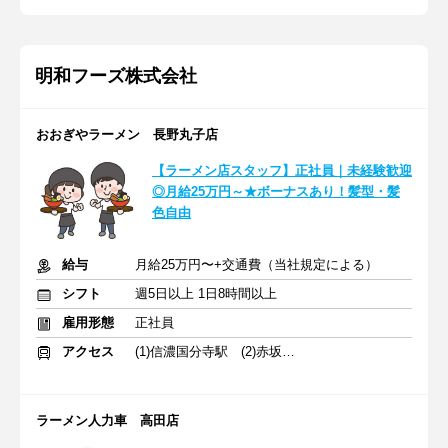
明和フーズ株式会社
おおぎやラーメン 長野丸子店
【ラーメン店スタッフ】正社員｜未経験歓迎
◎月給25万円～★ボーナスあり！髪型・髪
色自由
給与
月給25万円〜+交通費（当社規定による）
シフト
週5日以上 1日8時間以上
雇用形態
正社員
アクセス
(1)信濃国分寺駅 (2)赤坂上駅 (3)信濃追分駅
ラーメン人力車 高田店