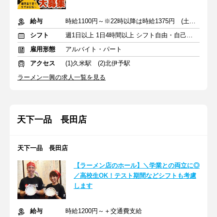
給与
時給1100円～※22時以降は時給1375円 (土日祝は50円UP)
シフト
週1日以上 1日4時間以上 シフト自由・自己申告
雇用形態
アルバイト・パート
アクセス
(1)久米駅 (2)北伊予駅
ラーメン一興の求人一覧を見る
天下一品 長田店
天下一品 長田店
【ラーメン店のホール】＼学業との両立に◎
／高校生OK！テスト期間などシフトも考慮
します
給与
時給1200円～＋交通費支給