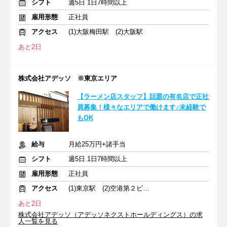
シフト
週5日 1日7時間以上
雇用形態
正社員
アクセス
(1)大阪梅田駅 (2)大阪駅
あと2日
株式会社アデッソ ※東京エリア
【ラーメン店スタッフ】話題の有名店で正社
員募集！様々なエリアで働けます♪未経験で
もOK
給与
月給25万円+諸手当
シフト
週5日 1日7時間以上
雇用形態
正社員
アクセス
(1)東京駅 (2)空港第２ビル駅
あと2日
株式会社アデッソ（アデッソネクストホールディングス）の求
人一覧を見る