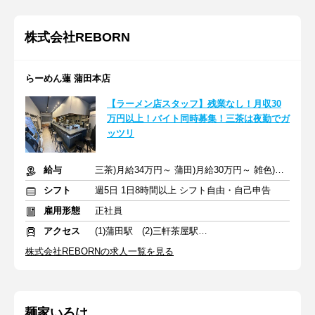
株式会社REBORN
らーめん蓮 蒲田本店
【ラーメン店スタッフ】残業なし！月収30
万円以上！バイト同時募集！三茶は夜勤でガ
ッツリ
給与
三茶)月給34万円～ 蒲田)月給30万円～ 雑色)月給25万円～+交通費
シフト
週5日 1日8時間以上 シフト自由・自己申告
雇用形態
正社員
アクセス
(1)蒲田駅 (2)三軒茶屋駅 (3)雑色駅
株式会社REBORNの求人一覧を見る
麺家いろは