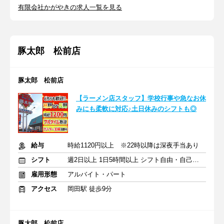
有限会社かがやきの求人一覧を見る
豚太郎 松前店
豚太郎 松前店
【ラーメン店スタッフ】学校行事や急なお休
みにも柔軟に対応♪土日休みのシフトも◎
給与
時給1120円以上 ※22時以降は深夜手当あり
シフト
週2日以上 1日5時間以上 シフト自由・自己申告
雇用形態
アルバイト・パート
アクセス
岡田駅 徒歩9分
豚太郎 松前店