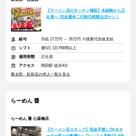
【ラーメン店のキッチン補助】未経験から正
社員へ♪完全週休二日制◎残業ほぼナシ！
給与
月給 27万円 ～ 35万円 ※残業代別途支給
シフト
週5日 1日7時間以上
雇用形態
正社員
アクセス
岡田駅 徒歩9分
豚太郎 松前店の求人一覧を見る
らーめん 醤
らーめん 醤 心斎橋店
【ラーメン店スタッフ】現金手渡しOK＆オ
ーダー取りや配膳なし◎♪シフト柔軟◎LINE