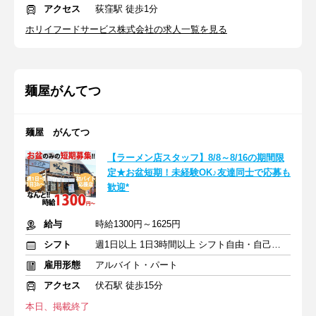
アクセス
荻窪駅 徒歩1分
ホリイフードサービス株式会社の求人一覧を見る
麺屋がんてつ
麺屋 がんてつ
【ラーメン店スタッフ】8/8～8/16の期間限
定★お盆短期！未経験OK♪友達同士で応募も
歓迎*
給与
時給1300円～1625円
シフト
週1日以上 1日3時間以上 シフト自由・自己申告
雇用形態
アルバイト・パート
アクセス
伏石駅 徒歩15分
本日、掲載終了