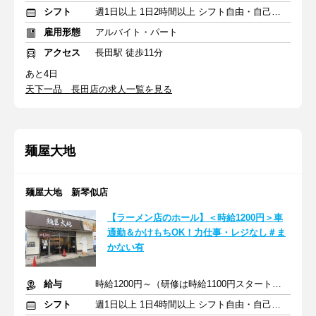
シフト
週1日以上 1日2時間以上 シフト自由・自己申告
雇用形態
アルバイト・パート
アクセス
長田駅 徒歩11分
あと4日
天下一品 長田店の求人一覧を見る
麺屋大地
麺屋大地 新琴似店
【ラーメン店のホール】＜時給1200円＞車
通勤＆かけもちOK！力仕事・レジなし＃ま
かない有
給与
時給1200円～（研修は時給1100円スタート）+交通費全額支給
シフト
週1日以上 1日4時間以上 シフト自由・自己申告