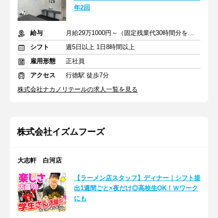
年2回
給与
月給29万1000円～（固定残業代30時間分を含む）
シフト
週5日以上 1日8時間以上
雇用形態
正社員
アクセス
行徳駅 徒歩7分
株式会社ナカノリテールの求人一覧を見る
株式会社イズムフーズ
大志軒 白河店
【ラーメン店スタッフ】ディナー｜シフト提
出1週間ごと×夜だけ◎高校生OK！Ｗワーク
にも