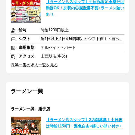
【ラーメン店スタッフ】土日祝限定★昼だけ
勤務OK！扶養内◎履歴書不要♪ラーメン賄い
あり
給与
時給1200円以上
シフト
週1日以上 1日4.5時間以上 シフト自由・自己申告
雇用形態
アルバイト・パート
アクセス
山西駅 徒歩8分
長浜一番の求人一覧を見る
ラーメン一興
ラーメン一興 鷹子店
【ラーメン店スタッフ】2店舗募集！土日祝
は時給1150円！髪色自由×嬉しい賄い付き♪