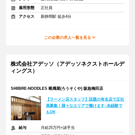
雇用形態
正社員
アクセス
新静岡駅 徒歩4分
この企業の求人一覧を見る
株式会社アデッソ（アデッソネクストホールデ
ィングス）
SHIBIRE-NOODLES 蝋燭屋(ろうそくや) 阪急梅田店
【ラーメン店スタッフ】話題の有名店で正社
員募集！様々なエリアで働けます♪未経験で
もOK
給与
月給25万円+諸手当