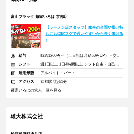
富山ブラック 麺家いろは 京都店
【ラーメン店スタッフ】家事の合間や掛け持
ちにも◎駅スグで通いやすいから長く働ける
♪
給与
時給1200円～（土日祝は時給50円UP）＋交通費
シフト
週1日以上 1日4時間以上 シフト自由・自己申告
雇用形態
アルバイト・パート
アクセス
京都駅 徒歩1分
麺家いろはの求人一覧を見る
雄大株式会社
松福呉服町通り店