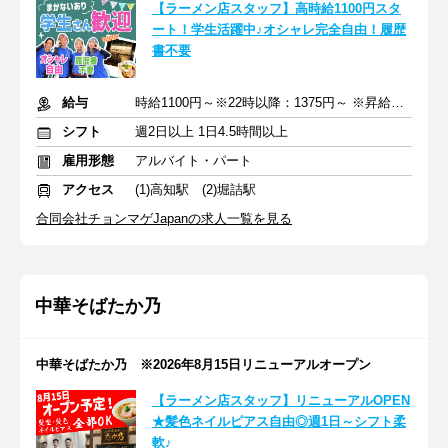
【ラーメン店スタッフ】高時給1100円スタ
ート！学生活躍中♪オシャレ完全自由！履歴
書不要
給与
時給1100円～※22時以降：1375円～ ※昇給あり
シフト
週2日以上 1日4.5時間以上
雇用形態
アルバイト・パート
アクセス
(1)高知駅 (2)堀詰駅
合同会社チョンマゲJapanの求人一覧を見る
中華そばたか乃
中華そばたか乃 ※2026年8月15日リニューアルオープン
【ラーメン店スタッフ】リニューアルOPEN
★髪色ネイルピアス自由◎週1日～シフト柔
軟♪