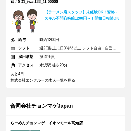
辺 / SD1_iwat133_11-00000
【ラーメン店スタッフ】未経験OK！資格・
スキル不問◎時給1200円～！開始日相談OK
給与
時給1200円
シフト
週2日以上 1日3時間以上 シフト自由・自己申告
雇用形態
派遣社員
アクセス
水沢駅 徒歩20分
あと4日
株式会社エンクルーの求人一覧を見る
合同会社チョンマゲJapan
らーめんチョンマゲ イオンモール高知店