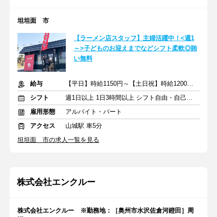
坦坦面 市
【ラーメン店スタッフ】主婦活躍中！<週1
～>子どものお迎えまでなどシフト柔軟◎賄
い無料
給与
【平日】時給1150円～【土日祝】時給1200円～
シフト
週1日以上 1日3時間以上 シフト自由・自己申告
雇用形態
アルバイト・パート
アクセス
山城駅 車5分
坦坦面 市の求人一覧を見る
株式会社エンクルー
株式会社エンクルー ※勤務地：［奥州市水沢佐倉河鐙田］周