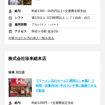
給与
時給1300～1625円以上+交通費全額支給
シフト
週1日以上 1日3時間以上 シフト自由・自己申告
雇用形態
アルバイト・パート
アクセス
阿佐ケ谷駅 徒歩2分
中華そばたか乃の求人一覧を見る
株式会社珍来総本店
珍来 川口店
【ラーメン店のホール】調理なし★週2・3
時間～扶養内OK♪平日ランチ帯に勤務できる
方歓迎
給与
時給1200円～+交通費規定支給