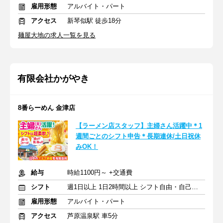
雇用形態
アルバイト・パート
アクセス
新琴似駅 徒歩18分
麺屋大地の求人一覧を見る
有限会社かがやき
8番らーめん 金津店
【ラーメン店スタッフ】主婦さん活躍中＊1
週間ごとのシフト申告＊長期連休/土日祝休
みOK！
給与
時給1100円～ +交通費
シフト
週1日以上 1日2時間以上 シフト自由・自己申告
雇用形態
アルバイト・パート
アクセス
芦原温泉駅 車5分