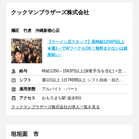
クックマンブラザーズ株式会社
麺匠 竹虎 沖縄新都心店
【ラーメン店スタッフ】高時給1250円以上
★週1～でWワークもOK！無料まかないは超
美味い♪
給与
時給1250～1563円以上(深夜手当を含む) +交通費
シフト
週1日以上 1日7時間以上 シフト自由・自己申告
雇用形態
アルバイト・パート
アクセス
おもろまち駅 徒歩8分
クックマンブラザーズ株式会社の求人一覧を見る
坦坦面 市