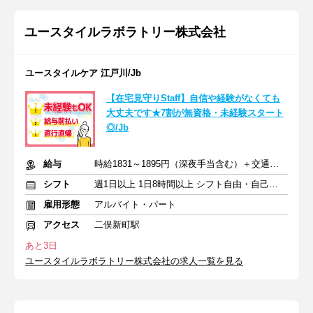
ユースタイルラボラトリー株式会社
ユースタイルケア 江戸川/Jb
【在宅見守りStaff】自信や経験がなくても
大丈夫です★7割が無資格・未経験スタート
◎/Jb
給与
時給1831～1895円（深夜手当含む）＋交通費支給
シフト
週1日以上 1日8時間以上 シフト自由・自己申告
雇用形態
アルバイト・パート
アクセス
二俣新町駅
あと3日
ユースタイルラボラトリー株式会社の求人一覧を見る