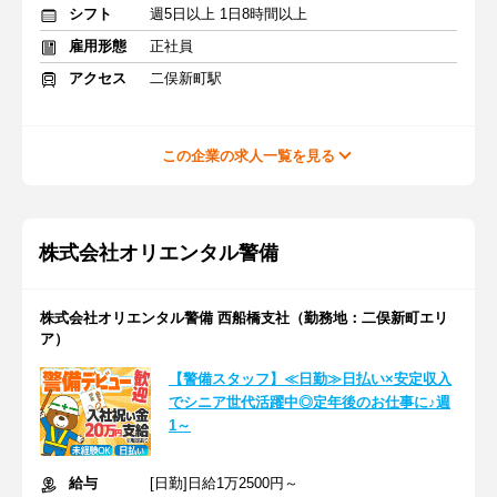
シフト
週5日以上 1日8時間以上
雇用形態
正社員
アクセス
二俣新町駅
この企業の求人一覧を見る
株式会社オリエンタル警備
株式会社オリエンタル警備 西船橋支社（勤務地：二俣新町エリ
ア）
【警備スタッフ】≪日勤≫日払い×安定収入
でシニア世代活躍中◎定年後のお仕事に♪週
1～
給与
[日勤]日給1万2500円～