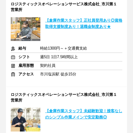
ロジスティックスオペレーションサービス株式会社_市川第１
営業所
【倉庫作業スタッフ】正社員登用あり◎資格
取得支援制度あり！退職金制度あり★
給与
時給1300円～＋交通費支給
シフト
週5日 1日7.5時間以上
雇用形態
契約社員
アクセス
市川塩浜駅 徒歩15分
ロジスティックスオペレーションサービス株式会社_市川第１
営業所
【倉庫作業スタッフ】未経験歓迎！接客なし
のシンプル作業メインで安定勤務◎