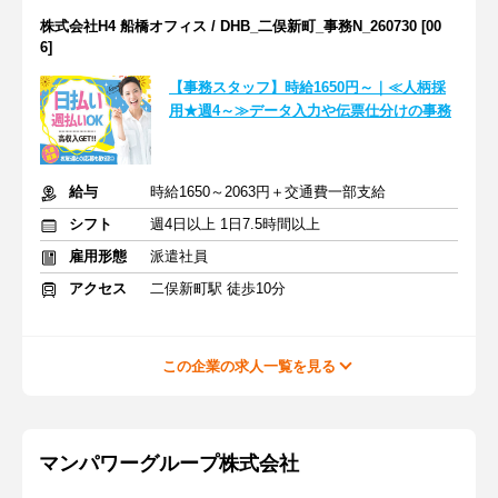
株式会社H4 船橋オフィス / DHB_二俣新町_事務N_260730 [00
6]
【事務スタッフ】時給1650円～｜≪人柄採
用★週4～≫データ入力や伝票仕分けの事務
給与
時給1650～2063円＋交通費一部支給
シフト
週4日以上 1日7.5時間以上
雇用形態
派遣社員
アクセス
二俣新町駅 徒歩10分
この企業の求人一覧を見る
マンパワーグループ株式会社