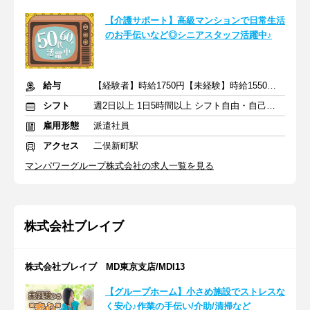
【介護サポート】高級マンションで日常生活
のお手伝いなど◎シニアスタッフ活躍中♪
給与
【経験者】時給1750円【未経験】時給1550円 ※交通費全額
シフト
週2日以上 1日5時間以上 シフト自由・自己申告
雇用形態
派遣社員
アクセス
二俣新町駅
マンパワーグループ株式会社の求人一覧を見る
株式会社ブレイブ
株式会社ブレイブ MD東京支店/MDI13
【グループホーム】小さめ施設でストレスな
く安心♪作業の手伝い/介助/清掃など