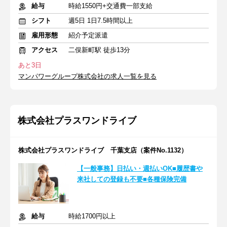
給与
時給1550円+交通費一部支給
シフト
週5日 1日7.5時間以上
雇用形態
紹介予定派遣
アクセス
二俣新町駅 徒歩13分
あと3日
マンパワーグループ株式会社の求人一覧を見る
株式会社プラスワンドライブ
株式会社プラスワンドライブ 千葉支店（案件No.1132）
【一般事務】日払い・週払いOK■履歴書や
来社しての登録も不要■各種保険完備
給与
時給1700円以上