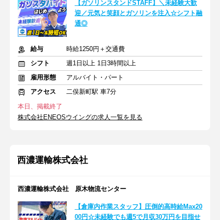
【ガソリンスタンドSTAFF】＼未経験大歓
迎／元気と笑顔とガソリンを注入☆シフト融
通◎
給与
時給1250円＋交通費
シフト
週1日以上 1日3時間以上
雇用形態
アルバイト・パート
アクセス
二俣新町駅 車7分
本日、掲載終了
株式会社ENEOSウイングの求人一覧を見る
西濃運輸株式会社
西濃運輸株式会社 原木物流センター
【倉庫内作業スタッフ】圧倒的高時給Max20
00円☆未経験でも週5で月収30万円を目指せ