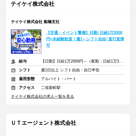
テイケイ株式会社
テイケイ株式会社 船橋支社
【交通・イベント警備】日勤│日給1万2000
円×未経験歓迎！週1～シフト自由│直行直帰
可
給与
【日勤】日給1万2000円～（夜勤：日給1万3500円～）
シフト
週1日以上 シフト自由・自己申告
雇用形態
アルバイト・パート
アクセス
二俣新町駅
テイケイ株式会社の求人一覧を見る
ＵＴエージェント株式会社