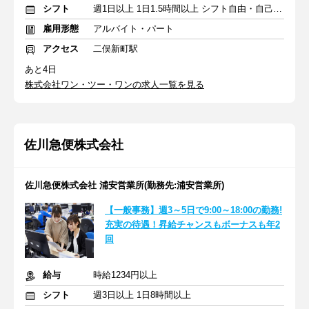
シフト
週1日以上 1日1.5時間以上 シフト自由・自己申告
雇用形態
アルバイト・パート
アクセス
二俣新町駅
あと4日
株式会社ワン・ツー・ワンの求人一覧を見る
佐川急便株式会社
佐川急便株式会社 浦安営業所(勤務先:浦安営業所)
【一般事務】週3～5日で9:00～18:00の勤務!
充実の待遇！昇給チャンスもボーナスも年2
回
給与
時給1234円以上
シフト
週3日以上 1日8時間以上