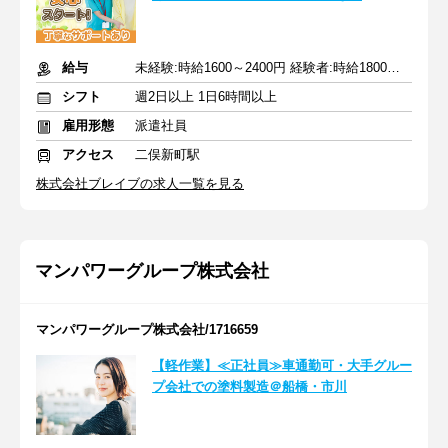
給与
未経験:時給1600～2400円 経験者:時給1800～2700円+交通費全額
シフト
週2日以上 1日6時間以上
雇用形態
派遣社員
アクセス
二俣新町駅
株式会社ブレイブの求人一覧を見る
マンパワーグループ株式会社
マンパワーグループ株式会社/1716659
【軽作業】≪正社員≫車通勤可・大手グルー
プ会社での塗料製造＠船橋・市川