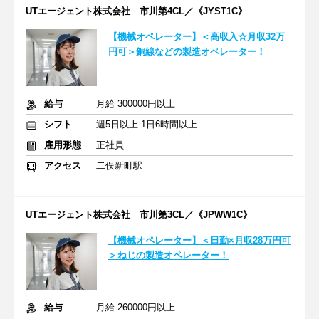
UTエージェント株式会社 市川第4CL／《JYST1C》
【機械オペレーター】＜高収入☆月収32万
円可＞銅線などの製造オペレーター！
給与
月給 300000円以上
シフト
週5日以上 1日6時間以上
雇用形態
正社員
アクセス
二俣新町駅
UTエージェント株式会社 市川第3CL／《JPWW1C》
【機械オペレーター】＜日勤×月収28万円可
＞ねじの製造オペレーター！
給与
月給 260000円以上