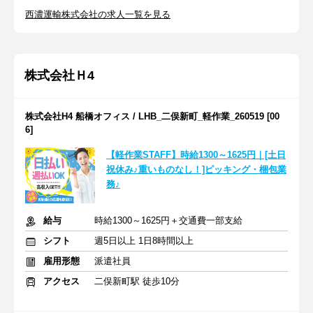
西濃運輸株式会社の求人一覧を見る
株式会社Ｈ4
株式会社H4 船橋オフィス / LHB_二俣新町_軽作業_260519 [00
6]
【軽作業STAFF】時給1300～1625円｜[土日
祝休み♪重いものなし！]ピッキング・梱包業
務♪
給与
時給1300～1625円＋交通費一部支給
シフト
週5日以上 1日8時間以上
雇用形態
派遣社員
アクセス
二俣新町駅 徒歩10分