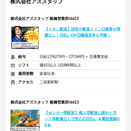
株式会社アズスタッフ
株式会社アズスタッフ 船橋営業所/dd13
【リネン配送】回収や配送メイン◎接客や営
業なし！日払いOK◎職場見学も可能！
給与
日給1万6275円～2万344円 + 交通費支給
シフト
週4日以上 1日8時間以上
雇用形態
派遣社員
アクセス
二俣新町駅
株式会社アズスタッフ 船橋営業所/dd13
【センター間配送】個人宅配送に疲れた方
へ！再配達なしで安心◎日払い＆電話登録O
K★