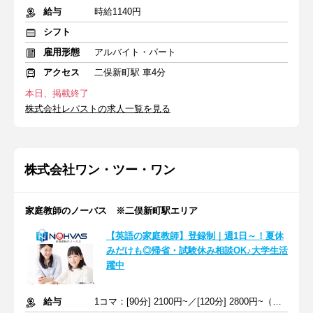
給与
時給1140円
シフト
雇用形態
アルバイト・パート
アクセス
二俣新町駅 車4分
本日、掲載終了
株式会社レパストの求人一覧を見る
株式会社ワン・ツー・ワン
家庭教師のノーバス ※二俣新町駅エリア
【英語の家庭教師】登録制｜週1日～！夏休
みだけも◎帰省・試験休み相談OK♪大学生活
躍中
給与
1コマ：[90分] 2100円~／[120分] 2800円~（時給1400円~）+交通費