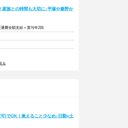
！家族との時間も大切に♪平塚や秦野か
円＋交通費全額支給＋賞与年2回
見る
可)でOK！覚えること少なめ♪日勤×土