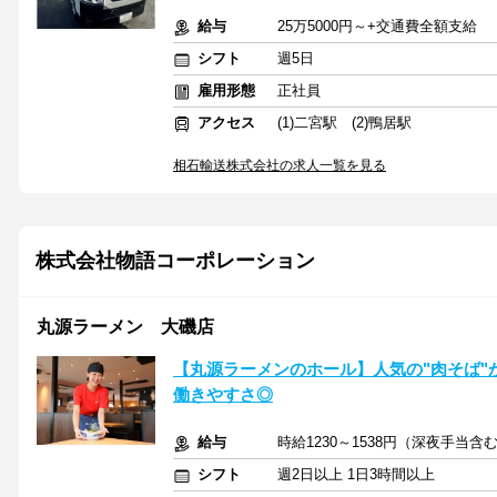
給与
25万5000円～+交通費全額支給
シフト
週5日
雇用形態
正社員
アクセス
(1)二宮駅 (2)鴨居駅
相石輸送株式会社の求人一覧を見る
株式会社物語コーポレーション
丸源ラーメン 大磯店
【丸源ラーメンのホール】人気の"肉そば"
働きやすさ◎
給与
時給1230～1538円（深夜手当
シフト
週2日以上 1日3時間以上