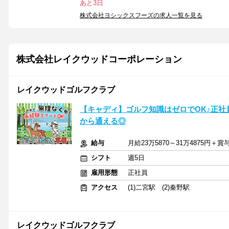
あと3日
株式会社ヨシックスフーズの求人一覧を見る
株式会社レイクウッドコーポレーション
レイクウッドゴルフクラブ
【キャディ】ゴルフ知識はゼロでOK♪正社員
から通える◎
給与
月給23万5870～31万4875円＋
シフト
週5日
雇用形態
正社員
アクセス
(1)二宮駅 (2)秦野駅
レイクウッドゴルフクラブ