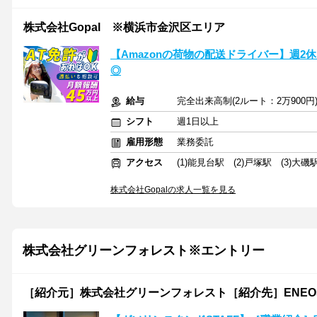
株式会社Gopal ※横浜市金沢区エリア
【Amazonの荷物の配送ドライバー】週2
◎
給与
完全出来高制(2ルート：2万900円
シフト
週1日以上
雇用形態
業務委託
アクセス
(1)能見台駅 (2)戸塚駅 (3)大磯
株式会社Gopalの求人一覧を見る
株式会社グリーンフォレスト※エントリー
［紹介元］株式会社グリーンフォレスト［紹介先］ENEOS