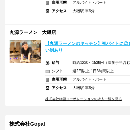
雇用形態
アルバイト・パート
アクセス
大磯駅 車6分
丸源ラーメン 大磯店
【丸源ラーメンのキッチン】初バイトに◎
い制あり
給与
時給1230～1538円（深夜手当
シフト
週2日以上 1日3時間以上
雇用形態
アルバイト・パート
アクセス
大磯駅 車6分
株式会社物語コーポレーションの求人一覧を見る
株式会社Gopal