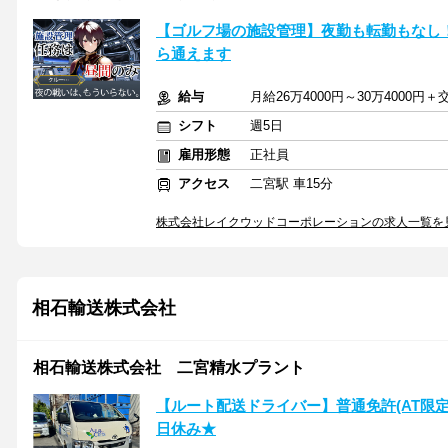
【ゴルフ場の施設管理】夜勤も転勤もなし
ら通えます
給与
月給26万4000円～30万4000
シフト
週5日
雇用形態
正社員
アクセス
二宮駅 車15分
株式会社レイクウッドコーポレーションの求人一覧を
相石輸送株式会社
相石輸送株式会社 二宮精水プラント
【ルート配送ドライバー】普通免許(AT限定
日休み★