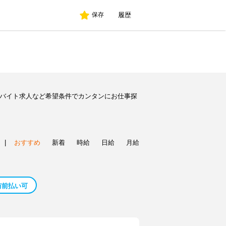
履歴
保存
のバイト求人など希望条件でカンタンにお仕事探
|
おすすめ
新着
時給
日給
月給
与前払い可