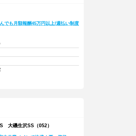
休んでも月額報酬45万円以上!週払い制度
)
駅
 大磯生沢SS（052）