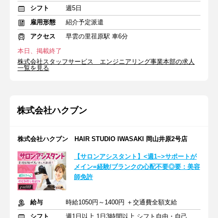
シフト
週5日
雇用形態
紹介予定派遣
アクセス
早雲の里荏原駅 車6分
本日、掲載終了
株式会社スタッフサービス エンジニアリング事業本部の求人
一覧を見る
株式会社ハクブン
株式会社ハクブン HAIR STUDIO IWASAKI 岡山井原2号店
【サロンアシスタント】<週1~>サポートが
メイン=経験/ブランクの心配不要◎要：美容
師免許
給与
時給1050円～1400円 ＋交通費全額支給
シフト
週1日以上 1日3時間以上 シフト自由・自己申告