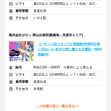
シフト
週1日以上 1日4時間以上 シフト自由・自己申告
雇用形態
派遣社員
アクセス
いずえ駅
株式会社ゼロン 岡山出張所(勤務地：井原市エリア)
【パチンコ店スタッフ】登録制/申請30分後
に日払いも♪好きな時に働ける◎電話・WEB
登録OK
給与
時給1200～1500円 ※案件により異なる
シフト
週1日以上 1日4時間以上 シフト自由・自己申告
雇用形態
派遣社員
アクセス
井原駅
この企業の求人一覧を見る