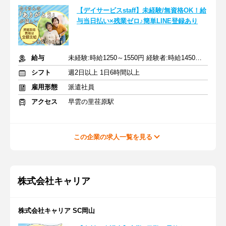
【デイサービスstaff】未経験/無資格OK！給
与当日払い×残業ゼロ♪簡単LINE登録あり
給与
未経験:時給1250～1550円 経験者:時給1450～1750円+交通費全額
シフト
週2日以上 1日6時間以上
雇用形態
派遣社員
アクセス
早雲の里荏原駅
この企業の求人一覧を見る
株式会社キャリア
株式会社キャリア SC岡山