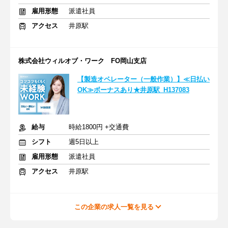
雇用形態
派遣社員
アクセス
井原駅
株式会社ウィルオブ・ワーク FO岡山支店
【製造オペレーター（一般作業）】≪日払い
OK≫ボーナスあり★井原駅_H137083
給与
時給1800円 +交通費
シフト
週5日以上
雇用形態
派遣社員
アクセス
井原駅
この企業の求人一覧を見る