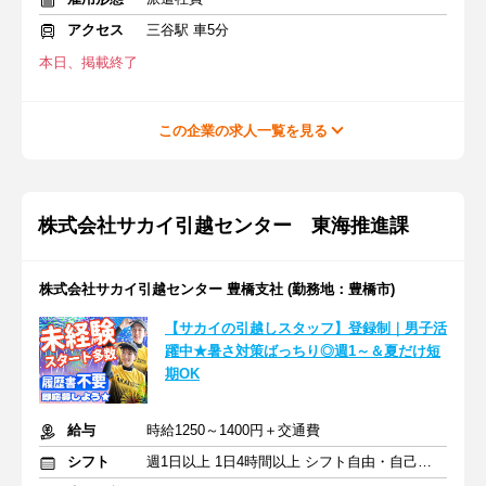
アクセス
三谷駅 車5分
本日、掲載終了
この企業の求人一覧を見る
株式会社サカイ引越センター 東海推進課
株式会社サカイ引越センター 豊橋支社 (勤務地：豊橋市)
【サカイの引越しスタッフ】登録制｜男子活
躍中★暑さ対策ばっちり◎週1～＆夏だけ短
期OK
給与
時給1250～1400円＋交通費
シフト
週1日以上 1日4時間以上 シフト自由・自己申告