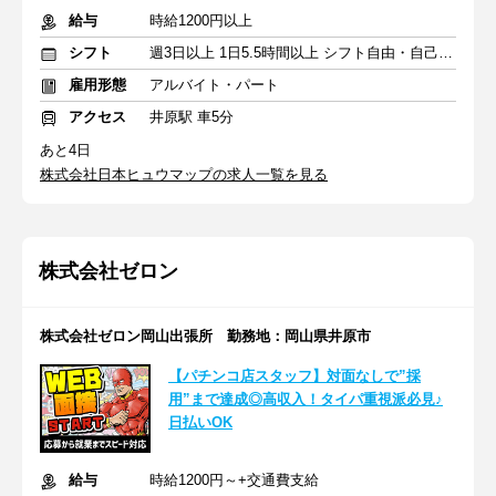
給与
時給1200円以上
シフト
週3日以上 1日5.5時間以上 シフト自由・自己申告
雇用形態
アルバイト・パート
アクセス
井原駅 車5分
あと4日
株式会社日本ヒュウマップの求人一覧を見る
株式会社ゼロン
株式会社ゼロン岡山出張所 勤務地：岡山県井原市
【パチンコ店スタッフ】対面なしで”採
用”まで達成◎高収入！タイパ重視派必見♪
日払いOK
給与
時給1200円～+交通費支給