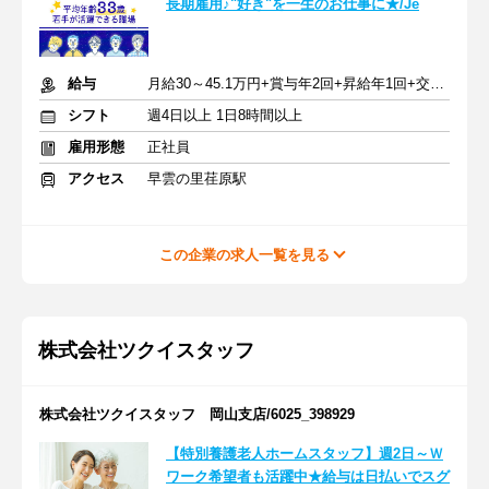
長期雇用♪"好き"を一生のお仕事に★/Je
給与
月給30～45.1万円+賞与年2回+昇給年1回+交通費全額
シフト
週4日以上 1日8時間以上
雇用形態
正社員
アクセス
早雲の里荏原駅
この企業の求人一覧を見る
株式会社ツクイスタッフ
株式会社ツクイスタッフ 岡山支店/6025_398929
【特別養護老人ホームスタッフ】週2日～Ｗ
ワーク希望者も活躍中★給与は日払いでスグ