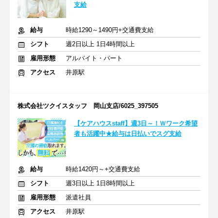
支給
給与
時給1290～1490円+交通費支給
シフト
週2日以上 1日4時間以上
雇用形態
アルバイト・パート
アクセス
井原駅
株式会社ツクイスタッフ 岡山支店/6025_397505
【ケアハウスstaff】週3日～！Ｗワーク希望
者も活躍中★給与は日払いでスグ支給
給与
時給1420円～+交通費支給
シフト
週3日以上 1日8時間以上
雇用形態
派遣社員
アクセス
井原駅