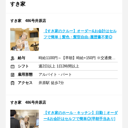
すき家
すき家 486号井原店
【すき家のクルー】オーダー&お会計はセル
フで簡単｜髪色・髪型自由♪履歴書不要◎
給与
時給1100円～【早朝】時給+150円 ※交通費支給
シフト
週2日以上 1日2時間以上
雇用形態
アルバイト・パート
アクセス
井原駅 徒歩7分
すき家 486号井原店
【すき家のホール・キッチン】日勤｜オーダ
ー&お会計はセルフで簡単◎[早朝手当あり]