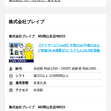
株式会社ハローズの求人一覧を見る
株式会社ブレイブ
株式会社ブレイブ MD岡山支店/MD33
【デイサービスstaff】午前のみ/午後のみな
ど時短OK★残業ゼロ♪ラクちんのLINE登録
給与
未経験:時給1250～1550円 経験者:時給1450～1750円+交通費全額
シフト
週2日以上 1日6時間以上
雇用形態
派遣社員
アクセス
井原駅
株式会社ブレイブ MD岡山支店/MD33