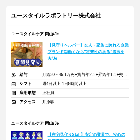
ユースタイルラボラトリー株式会社
ユースタイルケア 岡山/Je
【見守りヘルパー】友人・家族に誇れる企業
ブランド◎働くなら"将来性のある"選択を
★/Je
給与
月給30～45.1万円+賞与年2回+昇給年1回+交通費全額
シフト
週4日以上 1日8時間以上
雇用形態
正社員
アクセス
井原駅
ユースタイルケア 岡山/Je
【在宅見守りStaff】安定の業界で、安心の