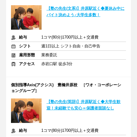
【塾の先生(文系)】井原駅近く◆夏休み中に
バイト決めよう♪大学生多数！
給与
1コマ(80分)1700円以上＋交通費
シフト
週1日以上 シフト自由・自己申告
雇用形態
業務委託
アクセス
赤岩口駅 徒歩3分
個別指導Axis(アクシス) 豊橋井原校 ［ワオ・コーポレーシ
ョングループ］
【塾の先生(英語)】井原駅近く◆大学生歓
迎！未経験でも安心＝保護者面談なし
給与
1コマ(80分)1700円以上＋交通費