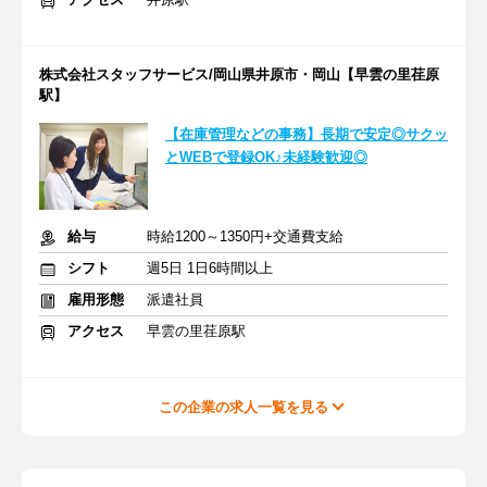
株式会社スタッフサービス/岡山県井原市・岡山【早雲の里荏原
駅】
【在庫管理などの事務】長期で安定◎サクッ
とWEBで登録OK♪未経験歓迎◎
給与
時給1200～1350円+交通費支給
シフト
週5日 1日6時間以上
雇用形態
派遣社員
アクセス
早雲の里荏原駅
この企業の求人一覧を見る