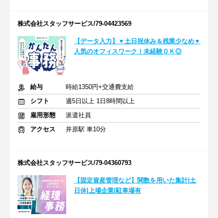
株式会社スタッフサービス/79-04423569
【データ入力】▼土日祝休み＆残業少なめ▼
人気のオフィスワーク！未経験ＯＫ◎
給与
時給1350円+交通費支給
シフト
週5日以上 1日8時間以上
雇用形態
派遣社員
アクセス
井原駅 車10分
株式会社スタッフサービス/79-04360793
【固定資産管理など】関数を用いた集計|土
日休|上場企業|駐車場有