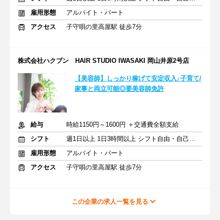
雇用形態
アルバイト・パート
アクセス
子守唄の里高屋駅 徒歩7分
株式会社ハクブン HAIR STUDIO IWASAKI 岡山井原2号店
【美容師】しっかり稼げて安定収入♪子育て/
家事と両立可能◎要美容師免許
給与
時給1150円～1600円 ＋交通費全額支給
シフト
週1日以上 1日3時間以上 シフト自由・自己申告
雇用形態
アルバイト・パート
アクセス
子守唄の里高屋駅 徒歩7分
この企業の求人一覧を見る