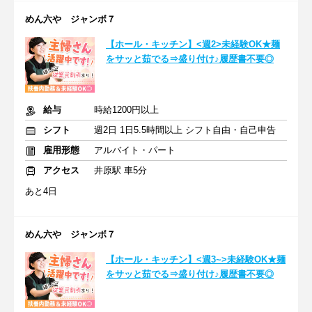
めん六や ジャンボ７
【ホール・キッチン】<週2>未経験OK★麺
をサッと茹でる⇒盛り付け♪履歴書不要◎
給与
時給1200円以上
シフト
週2日 1日5.5時間以上 シフト自由・自己申告
雇用形態
アルバイト・パート
アクセス
井原駅 車5分
あと4日
めん六や ジャンボ７
【ホール・キッチン】<週3~>未経験OK★麺
をサッと茹でる⇒盛り付け♪履歴書不要◎