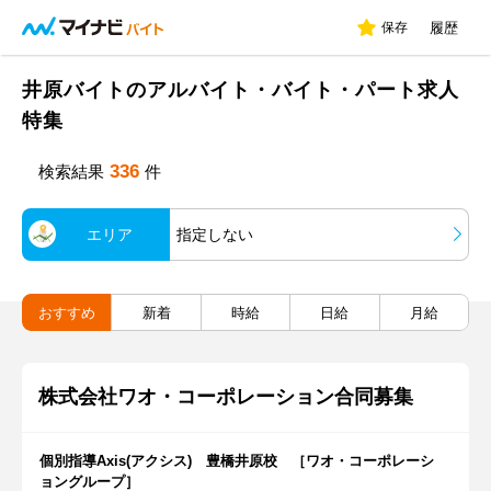
保存
履歴
井原バイトのアルバイト・バイト・パート求人
特集
336
検索結果
件
エリア
指定しない
おすすめ
新着
時給
日給
月給
株式会社ワオ・コーポレーション合同募集
個別指導Axis(アクシス) 豊橋井原校 ［ワオ・コーポレーシ
ョングループ］