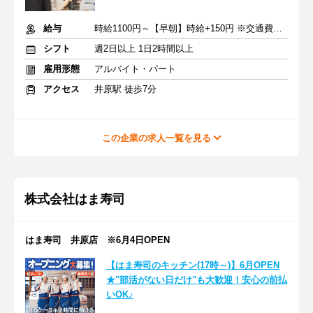
給与
時給1100円～【早朝】時給+150円 ※交通費支給
シフト
週2日以上 1日2時間以上
雇用形態
アルバイト・パート
アクセス
井原駅 徒歩7分
この企業の求人一覧を見る
株式会社はま寿司
はま寿司 井原店 ※6月4日OPEN
【はま寿司のキッチン(17時～)】6月OPEN
★"部活がない日だけ"も大歓迎！安心の前払
いOK♪