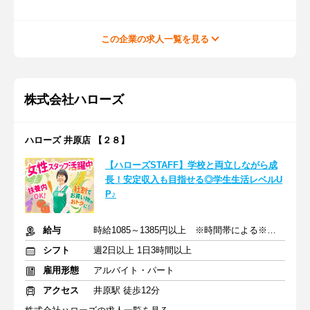
この企業の求人一覧を見る
株式会社ハローズ
ハローズ 井原店 【２８】
【ハローズSTAFF】学校と両立しながら成
長！安定収入も目指せる◎学生生活レベルU
P♪
給与
時給1085～1385円以上 ※時間帯による※交通費支給
シフト
週2日以上 1日3時間以上
雇用形態
アルバイト・パート
アクセス
井原駅 徒歩12分