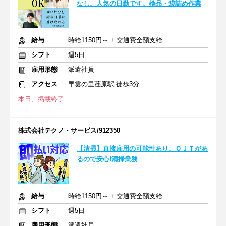
なし。人気の日勤です。検品・袋詰め作業
給与
時給1150円～ + 交通費全額支給
シフト
週5日
雇用形態
派遣社員
アクセス
早雲の里荏原駅 徒歩3分
本日、掲載終了
株式会社テクノ・サービス/912350
【清掃】直接雇用の可能性あり。ＯＪＴがあ
るので安心!清掃業務
給与
時給1150円～ + 交通費全額支給
シフト
週5日
雇用形態
派遣社員