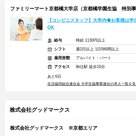
ファミリーマート京都橘大学店（京都橘学園生協 特別
【コンビニスタッフ】大学内◆お客様は学
OK
給与
時給 1130円以上
シフト
週2日以上 1日5時間以上
雇用形態
アルバイト・パート
アクセス
椥辻駅 徒歩15分
あと6日
生活協同組合連合会 大学生協事業連合の求人一覧を見
株式会社グッドマークス
株式会社グッドマークス ※京都エリア