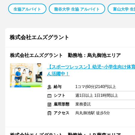
生協アルバイト
龍谷大学 生協 アルバイト
富山大学 生
株式会社エムズグラント
株式会社エムズグラント 勤務地：烏丸御池エリア
【スポーツレッスン】幼児~小学生向け体
ん活躍中！
給与
1コマ(60分)2140円以上
シフト
週1日以上 1日1時間以上
雇用形態
業務委託
アクセス
烏丸御池駅 徒歩5分