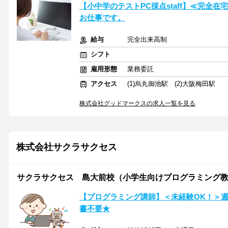
【小中学のテストPC採点staff】≪完全
お仕事です。
給与
完全出来高制
シフト
雇用形態
業務委託
アクセス
(1)烏丸御池駅 (2)大阪梅田駅
株式会社グッドマークスの求人一覧を見る
株式会社サクラサクセス
サクラサクセス 島大前校（小学生向けプログラミング
【プログラミング講師】＜未経験OK！＞
書不要★