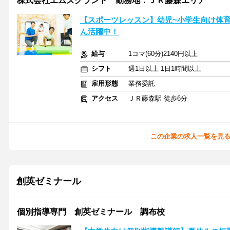
株式会社エムズグラント 勤務地：ＪＲ藤森エリア
【スポーツレッスン】幼児~小学生向け体
ん活躍中！
給与
1コマ(60分)2140円以上
シフト
週1日以上 1日1時間以上
雇用形態
業務委託
アクセス
ＪＲ藤森駅 徒歩6分
この企業の求人一覧を見
創英ゼミナール
個別指導専門 創英ゼミナール 調布校