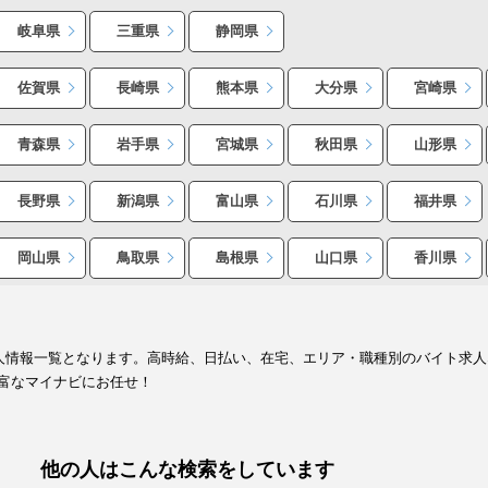
岐阜県
三重県
静岡県
佐賀県
長崎県
熊本県
大分県
宮崎県
青森県
岩手県
宮城県
秋田県
山形県
長野県
新潟県
富山県
石川県
福井県
岡山県
鳥取県
島根県
山口県
香川県
求人情報一覧となります。高時給、日払い、在宅、エリア・職種別のバイト求
富なマイナビにお任せ！
他の人はこんな検索をしています