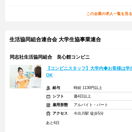
この企業の求人一覧を見
生活協同組合連合会 大学生協事業連合
同志社生活協同組合 良心館コンビニ
【コンビニスタッフ】大学内◆お客様は学
OK
給与
時給 1130円以上
シフト
週4日以上
雇用形態
アルバイト・パート
アクセス
今出川駅 徒歩5分
あと6日