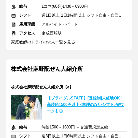
給与
1コマ(60分)1430～6930円
シフト
週1日以上 1日1時間以上 シフト自由・自己申告
雇用形態
アルバイト・パート
アクセス
京成西船駅
家庭教師のトライの求人一覧を見る
株式会社麻野配ぜん人紹介所
株式会社麻野配ぜん人紹介所【e】
【ブライダルSTAFF】[登録制]未経験OK！
高時給1500円以上×無理のないシフト♪Wワ
ークも◎
給与
時給1500～1600円 ＋交通費規定支給
シフト
週3日以上 1日6時間以上 シフト自由・自己申告