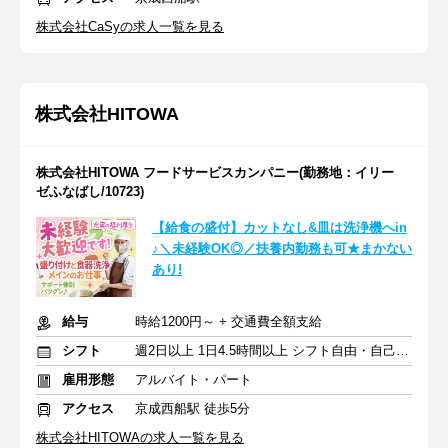
株式会社CaSyの求人一覧を見る
株式会社HITOWA
株式会社HITOWA フードサービスカンパニー(勤務地：イリー
ゼふなばし/10723)
【給食の盛付】カットなし&皿は洗浄機へin
♪＼未経験OK◎／扶養内勤務も可★まかない
あり!
給与
時給1200円～ + 交通費全額支給
シフト
週2日以上 1日4.5時間以上 シフト自由・自己申告
雇用形態
アルバイト・パート
アクセス
京成西船駅 徒歩5分
株式会社HITOWAの求人一覧を見る