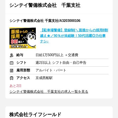
シンテイ警備株式会社 千葉支社
シンテイ警備株式会社 千葉支社/A3203000106
【駐車場警備】登録制|＼面接からの採用8割
越え★／90％が未経験！50代活躍◎力仕事
ナシ♪
給与
日給1万500円以上 ＋交通費
シフト
週2日以上 シフト自由・自己申告
雇用形態
アルバイト・パート
アクセス
京成西船駅
あと2日
シンテイ警備株式会社 千葉支社の求人一覧を見る
株式会社ライフシールド