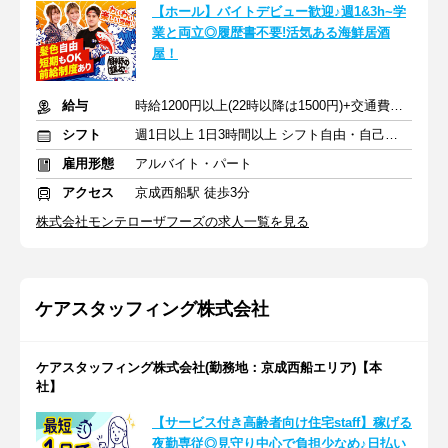
【ホール】バイトデビュー歓迎♪週1&3h~学
業と両立◎履歴書不要!活気ある海鮮居酒
屋！
給与
時給1200円以上(22時以降は1500円)+交通費規定内支給
シフト
週1日以上 1日3時間以上 シフト自由・自己申告
雇用形態
アルバイト・パート
アクセス
京成西船駅 徒歩3分
株式会社モンテローザフーズの求人一覧を見る
ケアスタッフィング株式会社
ケアスタッフィング株式会社(勤務地：京成西船エリア)【本
社】
【サービス付き高齢者向け住宅staff】稼げる
夜勤専従◎見守り中心で負担少なめ♪日払い