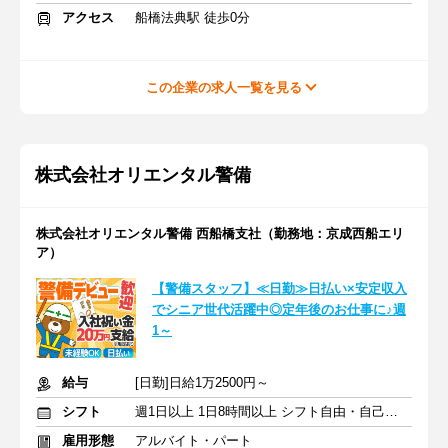
アクセス
船橋法典駅 徒歩0分
この企業の求人一覧を見る
株式会社オリエンタル警備
株式会社オリエンタル警備 西船橋支社（勤務地：京成西船エリ
ア）
【警備スタッフ】≪日勤≫日払い×安定収入
でシニア世代活躍中◎定年後のお仕事に♪週
1～
給与
[日勤]日給1万2500円～
シフト
週1日以上 1日8時間以上 シフト自由・自己申告
雇用形態
アルバイト・パート