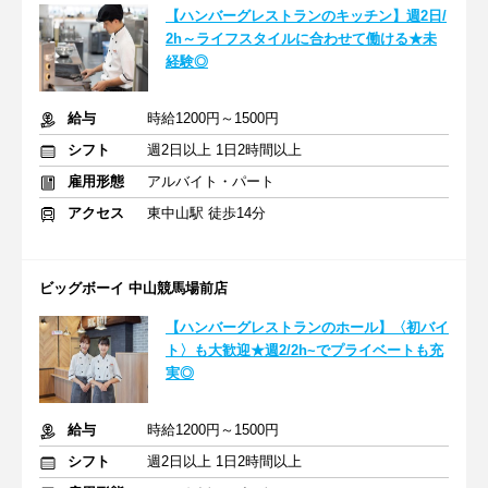
【ハンバーグレストランのキッチン】週2日/
2h～ライフスタイルに合わせて働ける★未
経験◎
給与
時給1200円～1500円
シフト
週2日以上 1日2時間以上
雇用形態
アルバイト・パート
アクセス
東中山駅 徒歩14分
ビッグボーイ 中山競馬場前店
【ハンバーグレストランのホール】〈初バイ
ト〉も大歓迎★週2/2h~でプライベートも充
実◎
給与
時給1200円～1500円
シフト
週2日以上 1日2時間以上