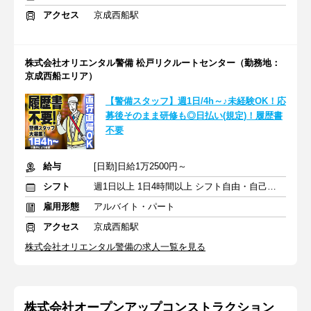
アクセス
京成西船駅
株式会社オリエンタル警備 松戸リクルートセンター（勤務地：
京成西船エリア）
【警備スタッフ】週1日/4h～♪未経験OK！応
募後そのまま研修も◎日払い(規定)！履歴書
不要
給与
[日勤]日給1万2500円～
シフト
週1日以上 1日4時間以上 シフト自由・自己申告
雇用形態
アルバイト・パート
アクセス
京成西船駅
株式会社オリエンタル警備の求人一覧を見る
株式会社オープンアップコンストラクション