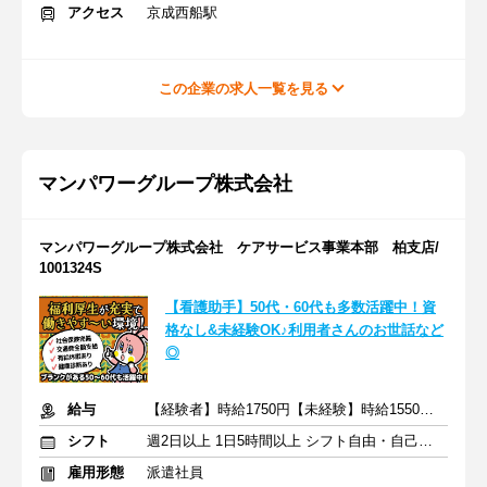
アクセス
京成西船駅
この企業の求人一覧を見る
マンパワーグループ株式会社
マンパワーグループ株式会社 ケアサービス事業本部 柏支店/
1001324S
【看護助手】50代・60代も多数活躍中！資
格なし&未経験OK♪利用者さんのお世話など
◎
給与
【経験者】時給1750円【未経験】時給1550円 ※交通費全額
シフト
週2日以上 1日5時間以上 シフト自由・自己申告
雇用形態
派遣社員