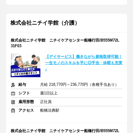
株式会社ニチイ学館（介護）
株式会社ニチイ学館 ニチイケアセンター船橋行田/B555M72L
31F03
【デイサービス】働きながら資格取得可能！
一生モノのスキルを手に◎手当・休暇も充実
♪
給与
月給 218,770円～236,770円（各種手当あり）
シフト
週1日以上
雇用形態
正社員
アクセス
船橋法典駅
株式会社ニチイ学館 ニチイケアセンター船橋行田/B555M72L