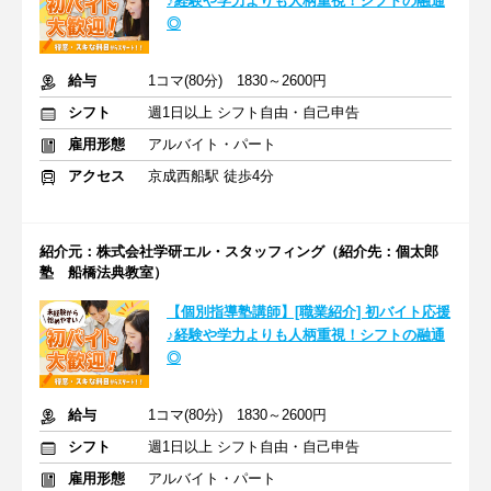
♪経験や学力よりも人柄重視！シフトの融通
◎
給与
1コマ(80分) 1830～2600円
シフト
週1日以上 シフト自由・自己申告
雇用形態
アルバイト・パート
アクセス
京成西船駅 徒歩4分
紹介元：株式会社学研エル・スタッフィング（紹介先：個太郎
塾 船橋法典教室）
【個別指導塾講師】[職業紹介] 初バイト応援
♪経験や学力よりも人柄重視！シフトの融通
◎
給与
1コマ(80分) 1830～2600円
シフト
週1日以上 シフト自由・自己申告
雇用形態
アルバイト・パート