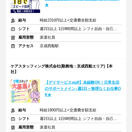
★
給与
時給2310円以上+交通費全額支給
シフト
週2日以上 1日8時間以上 シフト自由・自己申告
雇用形態
派遣社員
アクセス
京成西船駅
ケアスタッフィング株式会社(勤務地：京成西船エリア)【本
社】
【デイサービスstaff】未経験OK！日常生活
のサポートメイン♪週2日～無理なくお仕事O
K★
給与
時給1900円以上+交通費全額支給
シフト
週2日以上 1日6時間以上 シフト自由・自己申告
雇用形態
派遣社員