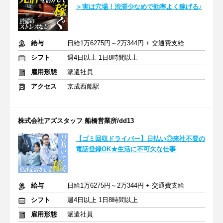
＞実は穴場！渋滞少なめで効率よく稼げる♪
給与
日給1万6275円～2万344円 + 交通費支給
シフト
週4日以上 1日8時間以上
雇用形態
派遣社員
アクセス
京成西船駅
株式会社アズスタッフ 船橋営業所/dd13
【ゴミ回収ドライバー】日払い◎来社不要の
電話登録OK★生活に不可欠な仕事
給与
日給1万6275円～2万344円 + 交通費支給
シフト
週4日以上 1日8時間以上
雇用形態
派遣社員