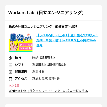
Workers Lab（日立エンジニアリング）
株式会社日立エンジニアリング 船橋支店/he807
【ラベル貼り・仕分け】翌日振込で即収入！
短期・単発・週1日～OK◆来社不要のＷeb
登録
給与
時給 1333円以上
シフト
週1日以上 1日4時間以上
雇用形態
派遣社員
アクセス
京成西船駅 徒歩4分
あと1日
Workers Lab（日立エンジニアリング）の求人一覧を見る