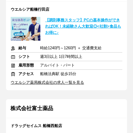
ウエルシア船橋行田店
【調剤事務スタッフ】PCの基本操作ができ
ればOK！未経験さん大歓迎◎<社割>食品も
お得に♪
給与
時給1240円～1260円 ＋ 交通費支給
シフト
週3日以上 1日7時間以上
雇用形態
アルバイト・パート
アクセス
船橋法典駅 徒歩15分
ウエルシア薬局株式会社の求人一覧を見る
株式会社富士薬品
ドラッグセイムス 船橋西船店