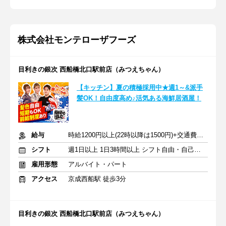
株式会社モンテローザフーズ
目利きの銀次 西船橋北口駅前店（みつえちゃん）
【キッチン】夏の積極採用中★週1～&派手
髪OK！自由度高め♪活気ある海鮮居酒屋！
給与
時給1200円以上(22時以降は1500円)+交通費規定内支給
シフト
週1日以上 1日3時間以上 シフト自由・自己申告
雇用形態
アルバイト・パート
アクセス
京成西船駅 徒歩3分
目利きの銀次 西船橋北口駅前店（みつえちゃん）