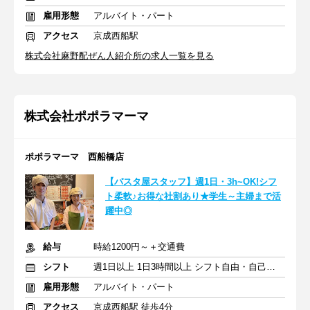
雇用形態
アルバイト・パート
アクセス
京成西船駅
株式会社麻野配ぜん人紹介所の求人一覧を見る
株式会社ポポラマーマ
ポポラマーマ 西船橋店
【パスタ屋スタッフ】週1日・3h~OK!シフ
ト柔軟♪お得な社割あり★学生～主婦まで活
躍中◎
給与
時給1200円～＋交通費
シフト
週1日以上 1日3時間以上 シフト自由・自己申告
雇用形態
アルバイト・パート
アクセス
京成西船駅 徒歩4分