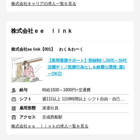
株式会社キャリアの求人一覧を見る
株式会社ｅｅ ｌｉｎｋ
株式会社ee link【001】 わく＆わーく
【夜間看護サポート】登録制|＼20代～30代
活躍中！／医療行為なし＆綺麗な環境♪週1
～OK◎
給与
時給1500～1800円+交通費
シフト
週1日以上 1日8時間以上 シフト自由・自己申告
雇用形態
派遣社員
アクセス
京成西船駅
株式会社ｅｅ ｌｉｎｋの求人一覧を見る