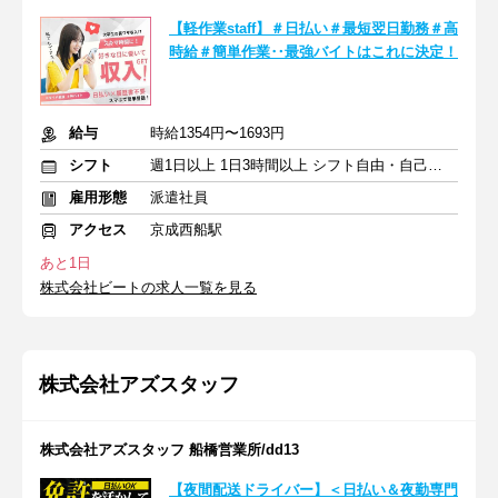
【軽作業staff】＃日払い＃最短翌日勤務＃高
時給＃簡単作業‥最強バイトはこれに決定！
給与
時給1354円〜1693円
シフト
週1日以上 1日3時間以上 シフト自由・自己申告
雇用形態
派遣社員
アクセス
京成西船駅
あと1日
株式会社ビートの求人一覧を見る
株式会社アズスタッフ
株式会社アズスタッフ 船橋営業所/dd13
【夜間配送ドライバー】＜日払い＆夜勤専門