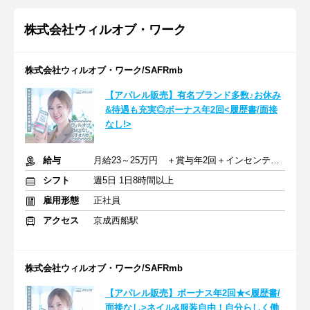
株式会社ウィルオブ・ワーク
株式会社ウィルオブ・ワーク/SAFRmb
【アパレル販売】有名ブランド多数♪お休み
&待遇も充実◎ボーナス年2回<履歴書/面接
なし!>
給与
月給23～25万円 ＋賞与年2回＋インセンティブ＋交通費
シフト
週5日 1日8時間以上
雇用形態
正社員
アクセス
京成西船駅
株式会社ウィルオブ・ワーク/SAFRmb
【アパレル販売】ボーナス年2回★<履歴書/
面接なし>ネイル&服装自由！自分らしく働