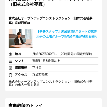
（旧株式会社夢真）
株式会社オープンアップコンストラクション（旧株式会社夢
真）京成西船/o
【事務スタッフ】未経験9割スタート◎業界
大手の上場グループ!!昇給年2回/WEB面接可
給与
月給26万5000円～（20時間分の固定残業時間代を含む）
シフト
週5日 1日8時間以上
雇用形態
正社員
アクセス
京成西船駅
株式会社オープンアップコンストラクション（旧株式会社夢
真）の求人一覧を見る
家庭教師のトライ