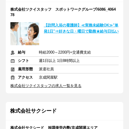
株式会社ツクイスタッフ スポットワークグループ/6086_4064
78
【訪問入浴の看護師】≪実務未経験OK≫"単
発1日"⇒好きな日・曜日で勤務★給与日払い
給与
時給2000～2200円+交通費支給
シフト
週1日以上 1日8時間以上
雇用形態
派遣社員
アクセス
京成関屋駅
株式会社ツクイスタッフの求人一覧を見る
株式会社サクシード
株式会社サクシード 放課後学内塾/京成関屋エリア