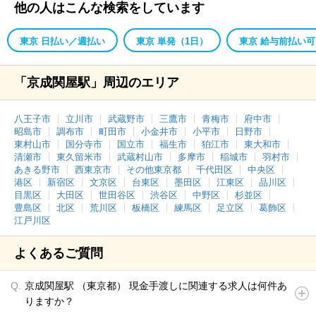
他の人はこんな検索をしています
東京 日払い／週払い
東京 単発（1日）
東京 給与前払い可
「京成関屋駅」周辺のエリア
八王子市
立川市
武蔵野市
三鷹市
青梅市
府中市
昭島市
調布市
町田市
小金井市
小平市
日野市
東村山市
国分寺市
国立市
福生市
狛江市
東大和市
清瀬市
東久留米市
武蔵村山市
多摩市
稲城市
羽村市
あきる野市
西東京市
その他東京都
千代田区
中央区
港区
新宿区
文京区
台東区
墨田区
江東区
品川区
目黒区
大田区
世田谷区
渋谷区
中野区
杉並区
豊島区
北区
荒川区
板橋区
練馬区
足立区
葛飾区
江戸川区
よくあるご質問
京成関屋駅 （東京都） 現金手渡しに関連する求人は何件あ
りますか？