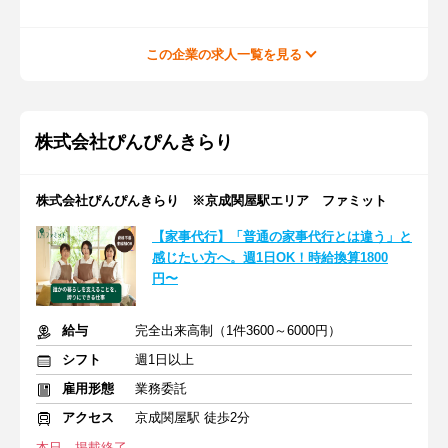
この企業の求人一覧を見る
株式会社ぴんぴんきらり
株式会社ぴんぴんきらり ※京成関屋駅エリア ファミット
【家事代行】「普通の家事代行とは違う」と
感じたい方へ。週1日OK！時給換算1800
円〜
給与
完全出来高制（1件3600～6000円）
シフト
週1日以上
雇用形態
業務委託
アクセス
京成関屋駅 徒歩2分
本日、掲載終了