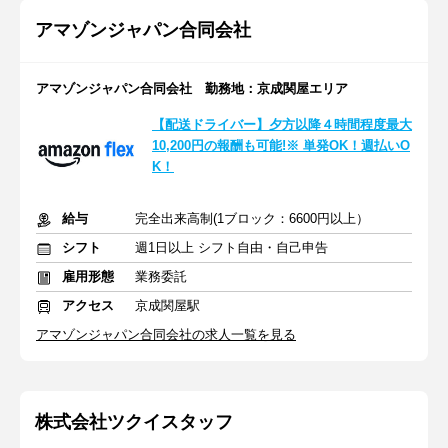
アマゾンジャパン合同会社
アマゾンジャパン合同会社 勤務地：京成関屋エリア
【配送ドライバー】夕方以降４時間程度最大
10,200円の報酬も可能!※ 単発OK！週払いO
K！
給与
完全出来高制(1ブロック：6600円以上）
シフト
週1日以上 シフト自由・自己申告
雇用形態
業務委託
アクセス
京成関屋駅
アマゾンジャパン合同会社の求人一覧を見る
株式会社ツクイスタッフ