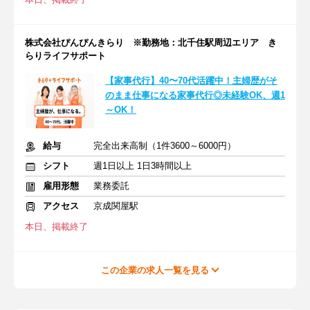
株式会社ぴんぴんきらり ※勤務地：北千住駅周辺エリア き
らりライフサポート
【家事代行】40〜70代活躍中！主婦歴がそ
のまま仕事になる家事代行◎未経験OK、週1
～OK！
給与
完全出来高制（1件3600～6000円）
シフト
週1日以上 1日3時間以上
雇用形態
業務委託
アクセス
京成関屋駅
本日、掲載終了
この企業の求人一覧を見る