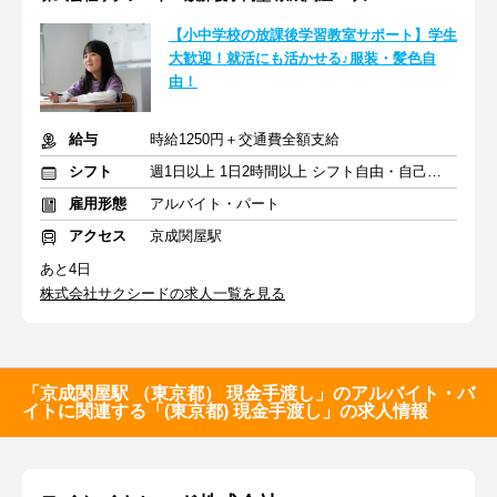
【小中学校の放課後学習教室サポート】学生
大歓迎！就活にも活かせる♪服装・髪色自
由！
給与
時給1250円＋交通費全額支給
シフト
週1日以上 1日2時間以上 シフト自由・自己申告
雇用形態
アルバイト・パート
アクセス
京成関屋駅
あと4日
株式会社サクシードの求人一覧を見る
「京成関屋駅 （東京都） 現金手渡し」のアルバイト・バ
イトに関連する「(東京都) 現金手渡し」の求人情報