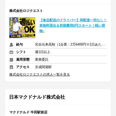
株式会社ロジクエスト
【食品配送のドライバー】再配達一切なし！
車無料貸出＆初期費用0円スタート！軽い荷
物♪
給与
完全出来高制（1企業：2万6400円※1日あたり）
シフト
週1日以上
雇用形態
業務委託
アクセス
京成関屋駅
株式会社ロジクエストの求人一覧を見る
日本マクドナルド株式会社
マクドナルド 牛田駅前店