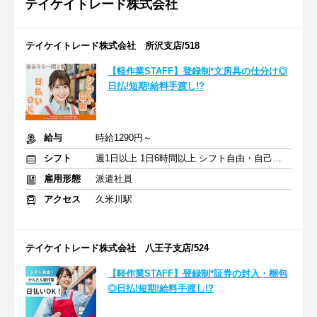
テイケイトレード株式会社
テイケイトレード株式会社 所沢支店/518
【軽作業STAFF】登録制*文房具の仕分け◎
日払!短期!給料手渡し!?
給与
時給1290円～
シフト
週1日以上 1日6時間以上 シフト自由・自己申告
雇用形態
派遣社員
アクセス
久米川駅
テイケイトレード株式会社 八王子支店/524
【軽作業STAFF】登録制*証券の封入・梱包
◎日払!短期!給料手渡し!?