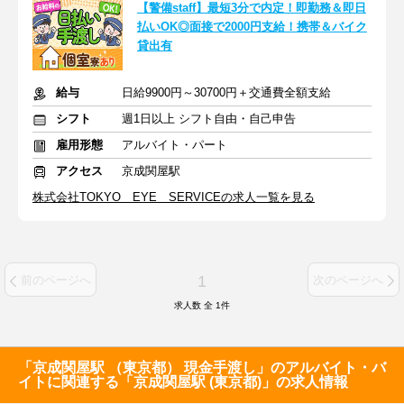
【警備staff】最短3分で内定！即勤務＆即日
払いOK◎面接で2000円支給！携帯＆バイク
貸出有
給与
日給9900円～30700円＋交通費全額支給
シフト
週1日以上 シフト自由・自己申告
雇用形態
アルバイト・パート
アクセス
京成関屋駅
株式会社TOKYO EYE SERVICEの求人一覧を見る
1
前のページへ
次のページへ
求人数 全
1
件
「京成関屋駅 （東京都） 現金手渡し」のアルバイト・バ
イトに関連する「京成関屋駅 (東京都)」の求人情報