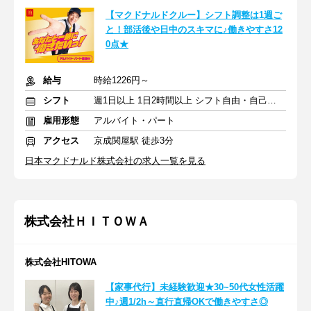
【マクドナルドクルー】シフト調整は1週ご
と！部活後や日中のスキマに♪働きやすさ12
0点★
給与
時給1226円～
シフト
週1日以上 1日2時間以上 シフト自由・自己申告
雇用形態
アルバイト・パート
アクセス
京成関屋駅 徒歩3分
日本マクドナルド株式会社の求人一覧を見る
株式会社ＨＩＴＯＷＡ
株式会社HITOWA
【家事代行】未経験歓迎★30~50代女性活躍
中♪週1/2h～直行直帰OKで働きやすさ◎