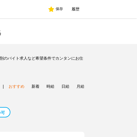
履歴
保存
集
種別のバイト求人など希望条件でカンタンにお仕
|
おすすめ
新着
時給
日給
月給
い可