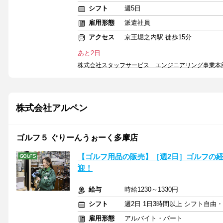
シフト
週5日
雇用形態
派遣社員
アクセス
京王堀之内駅 徒歩15分
あと2日
株式会社スタッフサービス エンジニアリング事業本
株式会社アルペン
ゴルフ５ ぐりーんうぉーく多摩店
【ゴルフ用品の販売】［週2日］ゴルフの経
迎！
給与
時給1230～1330円
シフト
週2日 1日3時間以上 シフト自由
雇用形態
アルバイト・パート