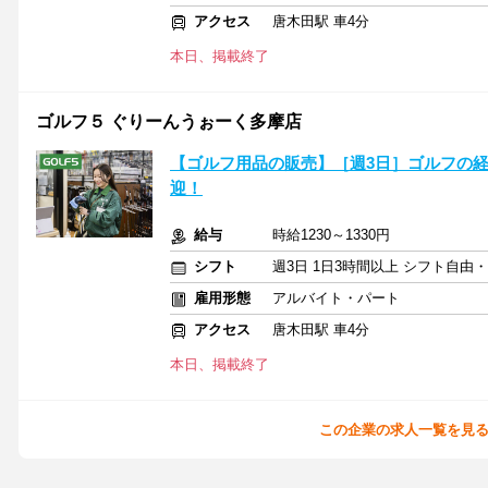
アクセス
唐木田駅 車4分
本日、掲載終了
ゴルフ５ ぐりーんうぉーく多摩店
【ゴルフ用品の販売】［週3日］ゴルフの経
迎！
給与
時給1230～1330円
シフト
週3日 1日3時間以上 シフト自由
雇用形態
アルバイト・パート
アクセス
唐木田駅 車4分
本日、掲載終了
この企業の求人一覧を見