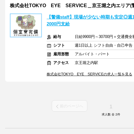
株式会社TOKYO EYE SERVICE＿京王堀之内エリア(
【警備staff】現場が少ない時期も安定◎
2000円支給
給与
日給9900円～30700円＋交通費
シフト
週1日以上 シフト自由・自己申告
雇用形態
アルバイト・パート
アクセス
京王堀之内駅
株式会社TOKYO EYE SERVICEの求人一覧を見る
1
前のページへ
求人数 全
2
件