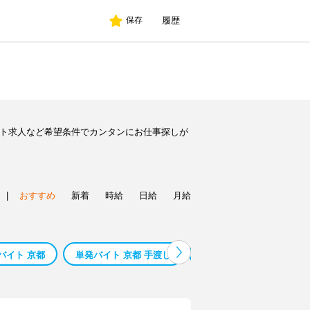
履歴
保存
イト求人など希望条件でカンタンにお仕事探しが
|
おすすめ
新着
時給
日給
月給
バイト 京都
単発バイト 京都 手渡し
京都 単発バイト 大学生