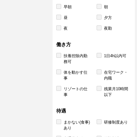
早朝
朝
昼
夕方
夜
夜勤
働き方
扶養控除内勤
1日4h以内可
務可
体を動かす仕
在宅ワーク・
事
内職
リゾートの仕
残業月10時間
事
以下
待遇
まかない(食事)
研修制度あり
あり