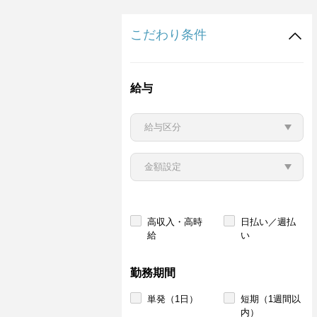
こだわり条件
給与
高収入・高時
日払い／週払
給
い
勤務期間
単発（1日）
短期（1週間以
内）