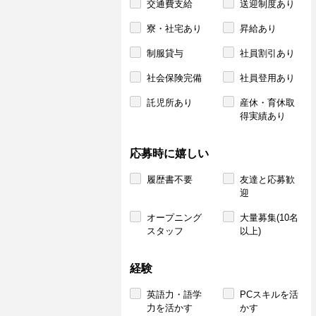
交通費支給
送迎制度あり
寮・社宅あり
昇給あり
制服貸与
社員割引あり
社会保険完備
社員登用あり
託児所あり
産休・育休取
得実績あり
応募時に嬉しい
履歴書不要
友達と応募歓
迎
オープニング
大量募集(10名
スタッフ
以上)
経験
英語力・語学
PCスキルを活
力を活かす
かす