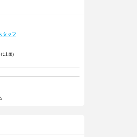
スタッフ
期代上限)
る