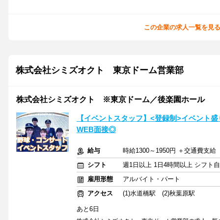
この企業の求人一覧を見
株式会社シミズオクト 東京ドーム営業部
株式会社シミズオクト ※東京ドーム／後楽園ホール
【イベントスタッフ】<登録制>イベント盛りだく
WEB面接◎
給与
時給1300～1950円 ＋交通費支給
シフト
週1日以上 1日4時間以上 シフト
雇用形態
アルバイト・パート
アクセス
(1)水道橋駅 (2)秋葉原駅
あと6日