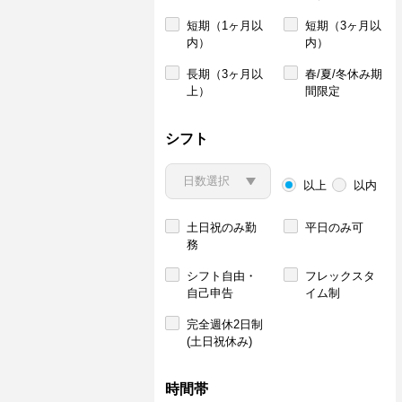
短期（1ヶ月以
短期（3ヶ月以
内）
内）
長期（3ヶ月以
春/夏/冬休み期
上）
間限定
シフト
以上
以内
土日祝のみ勤
平日のみ可
務
シフト自由・
フレックスタ
自己申告
イム制
完全週休2日制
(土日祝休み)
時間帯