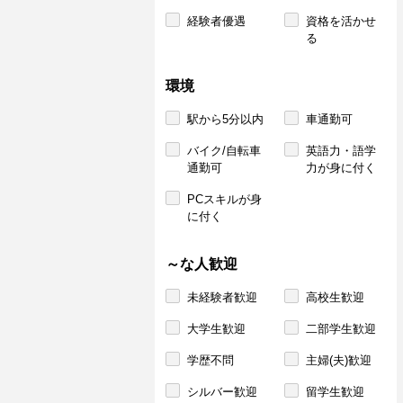
経験者優遇
資格を活かせ
る
環境
駅から5分以内
車通勤可
バイク/自転車
英語力・語学
通勤可
力が身に付く
PCスキルが身
に付く
～な人歓迎
未経験者歓迎
高校生歓迎
大学生歓迎
二部学生歓迎
学歴不問
主婦(夫)歓迎
シルバー歓迎
留学生歓迎