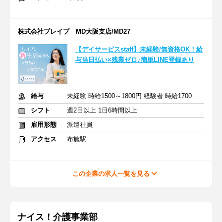
株式会社ブレイブ MD大阪支店/MD27
【デイサービスstaff】未経験/無資格OK！給
与当日払い×残業ゼロ♪簡単LINE登録あり
給与
未経験:時給1500～1800円 経験者:時給1700～2000円+交通費全額
シフト
週2日以上 1日6時間以上
雇用形態
派遣社員
アクセス
布施駅
この企業の求人一覧を見る
ナイス！介護事業部