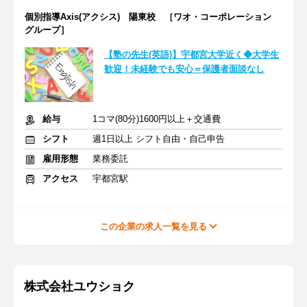
個別指導Axis(アクシス) 陽東校 ［ワオ・コーポレーション
グループ］
【塾の先生(英語)】宇都宮大学近く◆大学生
歓迎！未経験でも安心＝保護者面談なし
給与
1コマ(80分)1600円以上＋交通費
シフト
週1日以上 シフト自由・自己申告
雇用形態
業務委託
アクセス
宇都宮駅
この企業の求人一覧を見る
株式会社ユウショク