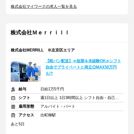
株式会社マイワークの求人一覧を見る
株式会社Ｍｅｒｒｉｌｌ
株式会社MERRILL ※左京区エリア
【軽バン配送】≪短期＆未経験OK≫シフト
自由でプライベートと両立◎MAX50万円
も!?
給与
日給1万5千円
シフト
週1日以上 1日3時間以上 シフト自由・自己申告
雇用形態
アルバイト・パート
アクセス
出町柳駅
あと5日