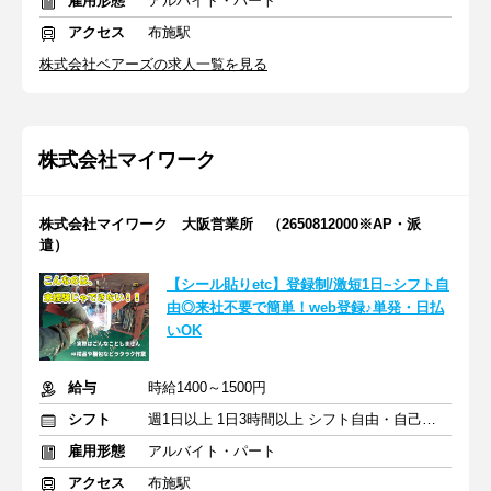
雇用形態
アルバイト・パート
アクセス
布施駅
株式会社ベアーズの求人一覧を見る
株式会社マイワーク
株式会社マイワーク 大阪営業所 （2650812000※AP・派
遣）
【シール貼りetc】登録制/激短1日~シフト自
由◎来社不要で簡単！web登録♪単発・日払
いOK
給与
時給1400～1500円
シフト
週1日以上 1日3時間以上 シフト自由・自己申告
雇用形態
アルバイト・パート
アクセス
布施駅