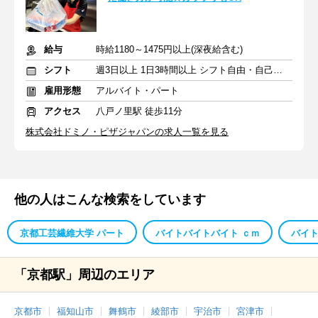
給与
時給1180～1475円以上(深夜給含む)
シフト
週3日以上 1日3時間以上 シフト自由・自己申告
雇用形態
アルバイト・パート
アクセス
八戸ノ里駅 徒歩11分
株式会社ドミノ・ピザジャパンの求人一覧を見る
他の人はこんな検索をしています
京都工芸繊維大学 パート
バイトバイトバイト ｃｍ
バイ
「京都駅」周辺のエリア
京都市
福知山市
舞鶴市
綾部市
宇治市
宮津市