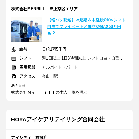
株式会社MERRILL ※上京区エリア
【軽バン配送】≪短期＆未経験OK≫シフト
自由でプライベートと両立◎MAX50万円
も!?
給与
日給1万5千円
シフト
週1日以上 1日3時間以上 シフト自由・自己申告
雇用形態
アルバイト・パート
アクセス
今出川駅
あと5日
株式会社Ｍｅｒｒｉｌｌの求人一覧を見る
HOYAアイケアリテイリング合同会社
アイシティ 布施店