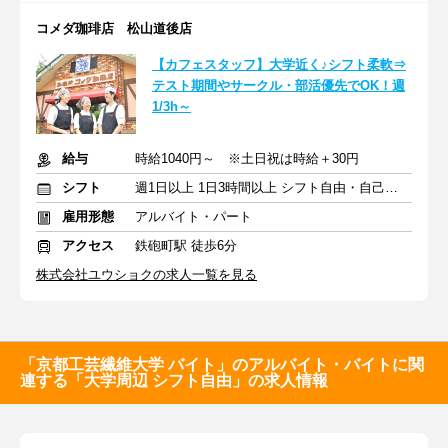
コメダ珈琲店 松山道後店
【カフェスタッフ】大学近く♪シフト柔軟⇒
テスト期間やサークル・部活優先でOK！週
1/3h～
給与
時給1040円～ ※土日祝は時給＋30円
シフト
週1日以上 1日3時間以上 シフト自由・自己申告
雇用形態
アルバイト・パート
アクセス
鉄砲町駅 徒歩6分
株式会社ユウショクの求人一覧を見る
「京都工芸繊維大学 バイト」のアルバイト・バイトに関
連する「大学周辺 シフト自由」の求人情報