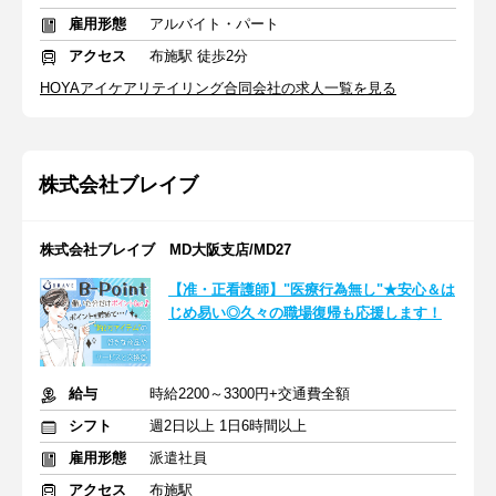
雇用形態
アルバイト・パート
アクセス
布施駅 徒歩2分
HOYAアイケアリテイリング合同会社の求人一覧を見る
株式会社ブレイブ
株式会社ブレイブ MD大阪支店/MD27
【准・正看護師】"医療行為無し"★安心＆は
じめ易い◎久々の職場復帰も応援します！
給与
時給2200～3300円+交通費全額
シフト
週2日以上 1日6時間以上
雇用形態
派遣社員
アクセス
布施駅