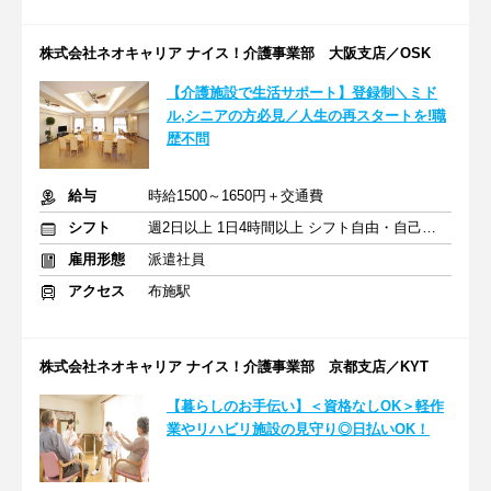
株式会社ネオキャリア ナイス！介護事業部 大阪支店／OSK
【介護施設で生活サポート】登録制＼ミド
ル,シニアの方必見／人生の再スタートを!職
歴不問
給与
時給1500～1650円＋交通費
シフト
週2日以上 1日4時間以上 シフト自由・自己申告
雇用形態
派遣社員
アクセス
布施駅
株式会社ネオキャリア ナイス！介護事業部 京都支店／KYT
【暮らしのお手伝い】＜資格なしOK＞軽作
業やリハビリ施設の見守り◎日払いOK！