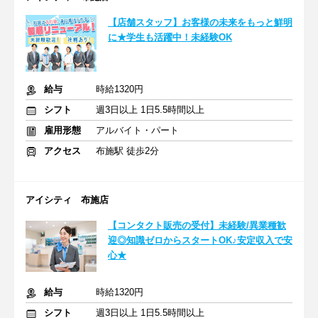
【店舗スタッフ】お客様の未来をもっと鮮明
に★学生も活躍中！未経験OK
給与
時給1320円
シフト
週3日以上 1日5.5時間以上
雇用形態
アルバイト・パート
アクセス
布施駅 徒歩2分
アイシティ 布施店
【コンタクト販売の受付】未経験/異業種歓
迎◎知識ゼロからスタートOK♪安定収入で安
心★
給与
時給1320円
シフト
週3日以上 1日5.5時間以上