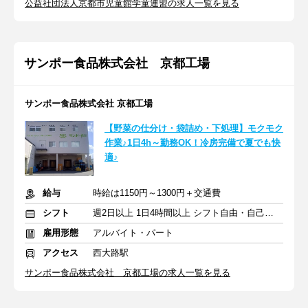
公益社団法人京都市児童館学童連盟の求人一覧を見る
サンポー食品株式会社 京都工場
サンポー食品株式会社 京都工場
【野菜の仕分け・袋詰め・下処理】モクモク
作業♪1日4h～勤務OK！冷房完備で夏でも快
適♪
給与
時給は1150円～1300円＋交通費
シフト
週2日以上 1日4時間以上 シフト自由・自己申告
雇用形態
アルバイト・パート
アクセス
西大路駅
サンポー食品株式会社 京都工場の求人一覧を見る