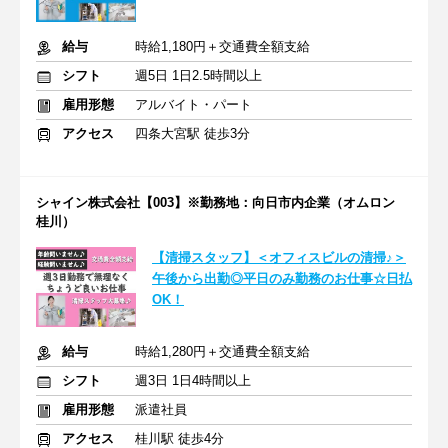
給与
時給1,180円＋交通費全額支給
シフト
週5日 1日2.5時間以上
雇用形態
アルバイト・パート
アクセス
四条大宮駅 徒歩3分
シャイン株式会社【003】※勤務地：向日市内企業（オムロン
桂川）
【清掃スタッフ】＜オフィスビルの清掃♪＞
午後から出勤◎平日のみ勤務のお仕事☆日払
OK！
給与
時給1,280円＋交通費全額支給
シフト
週3日 1日4時間以上
雇用形態
派遣社員
アクセス
桂川駅 徒歩4分