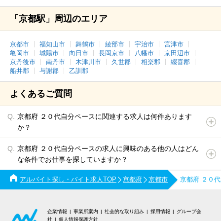
「京都駅」周辺のエリア
京都市
福知山市
舞鶴市
綾部市
宇治市
宮津市
亀岡市
城陽市
向日市
長岡京市
八幡市
京田辺市
京丹後市
南丹市
木津川市
久世郡
相楽郡
綴喜郡
船井郡
与謝郡
乙訓郡
よくあるご質問
京都府 ２０代自分ペースに関連する求人は何件あります
か？
京都府 ２０代自分ペースの求人に興味のある他の人はどん
な条件でお仕事を探していますか？
アルバイト探し・バイト求人TOP
京都府
京都市
京都府 ２０
企業情報
事業所案内
社会的な取り組み
採用情報
グループ会
社
個人情報保護方針