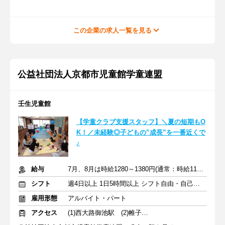
この企業の求人一覧を見る
公益社団法人京都市児童館学童連盟
壬生児童館
【学童クラブ支援スタッフ】＼夏の短期もO
K！／未経験◎子どもの”成長”を一番近くで
♪
給与
7月、8月は時給1280～1380円(通常：時給1180～1280円)＋交通費
シフト
週4日以上 1日5時間以上 シフト自由・自己申告
雇用形態
アルバイト・パート
アクセス
(1)西大路御池駅 (2)帷子ノ辻駅