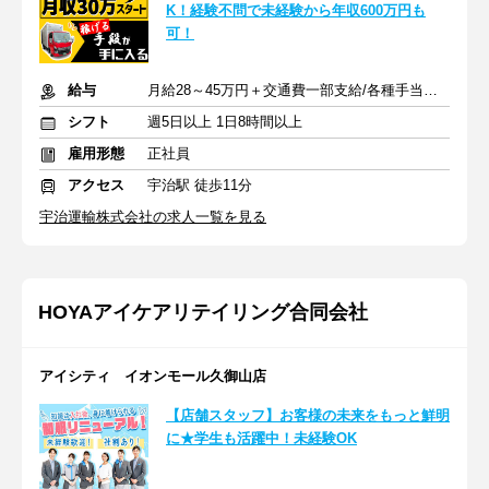
K！経験不問で未経験から年収600万円も
可！
給与
月給28～45万円＋交通費一部支給/各種手当あり
シフト
週5日以上 1日8時間以上
雇用形態
正社員
アクセス
宇治駅 徒歩11分
宇治運輸株式会社の求人一覧を見る
HOYAアイケアリテイリング合同会社
アイシティ イオンモール久御山店
【店舗スタッフ】お客様の未来をもっと鮮明
に★学生も活躍中！未経験OK