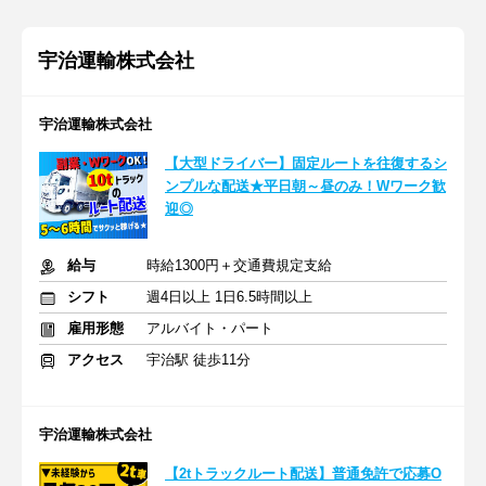
宇治運輸株式会社
宇治運輸株式会社
【大型ドライバー】固定ルートを往復するシ
ンプルな配送★平日朝～昼のみ！Wワーク歓
迎◎
給与
時給1300円＋交通費規定支給
シフト
週4日以上 1日6.5時間以上
雇用形態
アルバイト・パート
アクセス
宇治駅 徒歩11分
宇治運輸株式会社
【2tトラックルート配送】普通免許で応募O