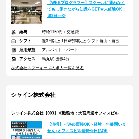
【WEBプログラマー】スクールに通わなく
ても…働きながら知識をGET★未経験OK！
週3日～◎
給与
時給1150円＋交通費
シフト
週3日以上 1日4時間以上 シフト自由・自己申告
雇用形態
アルバイト・パート
アクセス
烏丸駅 徒歩4分
株式会社スプーキーズの求人一覧を見る
シャイン株式会社
シャイン株式会社【003】※勤務地：大宮周辺オフィスビル
【清掃】＜Web面接OK＞経験・年齢問いま
せん♪オフィスビル清掃☆日払OK