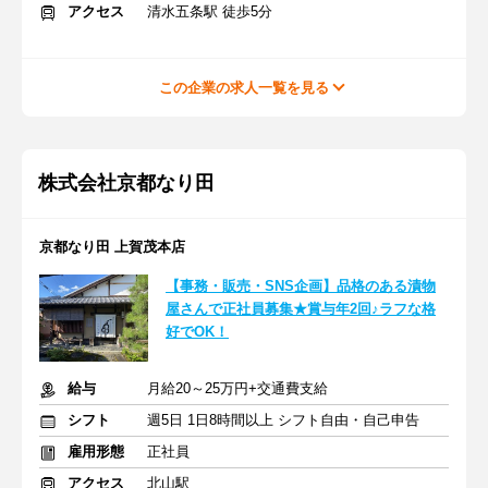
アクセス
清水五条駅 徒歩5分
この企業の求人一覧を見る
株式会社京都なり田
京都なり田 上賀茂本店
【事務・販売・SNS企画】品格のある漬物
屋さんで正社員募集★賞与年2回♪ラフな格
好でOK！
給与
月給20～25万円+交通費支給
シフト
週5日 1日8時間以上 シフト自由・自己申告
雇用形態
正社員
アクセス
北山駅