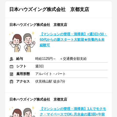
日本ハウズイング株式会社 京都支店
日本ハウズイング株式会社 京都支店
【マンションの管理・清掃員】<週3日>50・
60代からの新スタート大歓迎★扶養内＆未
経験可
給与
時給1125円～ ＋交通費全額支給
シフト
週3日
雇用形態
アルバイト・パート
アクセス
伏見桃山駅 徒歩7分
日本ハウズイング株式会社 京都支店
【マンションの管理・清掃員】1人でモクモ
ク・マイペースでOK♪月水金の週3回×午前