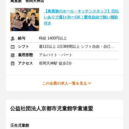
鳥貴族 長岡天神店
【鳥貴族のホール・キッチンスタッフ】日払
いありで週1×3h〜OK！髪色自由で賄い補助
付き
給与
時給 1400円以上
シフト
週1日以上 1日3時間以上 シフト自由・自己申告
雇用形態
アルバイト・パート
アクセス
長岡天神駅 徒歩2分
この企業の求人一覧を見る
公益社団法人京都市児童館学童連盟
壬生児童館