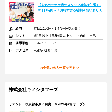
【人気カラオケ店のスタッフ募集★】週1～
&1日3時間～！お得すぎる社割＆賄いあり★
給与
時給1,180円～1,475円+交通費！
シフト
週1日以上 1日3時間以上 シフト自由・自己申告
雇用形態
アルバイト・パート
アクセス
京都駅 徒歩10分
この企業の求人一覧を見る
株式会社キノシタフーズ
リアンレーヴ京都市原／厨房 ※2026年2月オープン