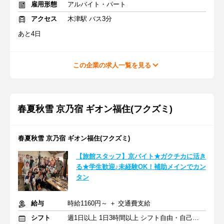
雇用形態
アルバイト・パート
アクセス
木津駅 バス3分
あと4日
この企業の求人一覧を見る
春夏秋雪 京乃宿 ギオン福住(フクズミ)
春夏秋雪 京乃宿 ギオン福住(フクズミ)
【旅館スタッフ】京バイト★ガクチカに活き
る★学生歓迎♪未経験OK！補助メインでカン
タン
給与
時給1160円～ ＋ 交通費支給
シフト
週1日以上 1日3時間以上 シフト自由・自己申告