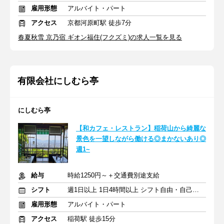
雇用形態
アルバイト・パート
アクセス
京都河原町駅 徒歩7分
春夏秋雪 京乃宿 ギオン福住(フクズミ)の求人一覧を見る
有限会社にしむら亭
にしむら亭
【和カフェ・レストラン】稲荷山から綺麗な
景色を一望しながら働ける◎まかないあり◎
週1~
給与
時給1250円～＋交通費別途支給
シフト
週1日以上 1日4時間以上 シフト自由・自己申告
雇用形態
アルバイト・パート
アクセス
稲荷駅 徒歩15分