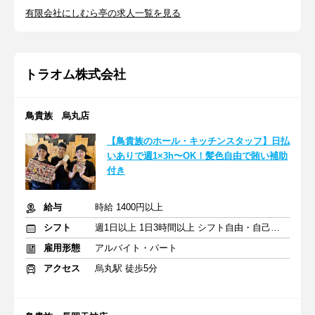
有限会社にしむら亭の求人一覧を見る
トラオム株式会社
鳥貴族 烏丸店
【鳥貴族のホール・キッチンスタッフ】日払
いありで週1×3h〜OK！髪色自由で賄い補助
付き
給与
時給 1400円以上
シフト
週1日以上 1日3時間以上 シフト自由・自己申告
雇用形態
アルバイト・パート
アクセス
烏丸駅 徒歩5分