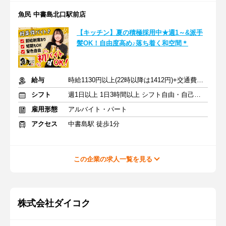
魚民 中書島北口駅前店
【キッチン】夏の積極採用中★週1～&派手
髪OK！自由度高め♪落ち着く和空間＊
給与
時給1130円以上(22時以降は1412円)+交通費規定内支給
シフト
週1日以上 1日3時間以上 シフト自由・自己申告
雇用形態
アルバイト・パート
アクセス
中書島駅 徒歩1分
この企業の求人一覧を見る
株式会社ダイコク