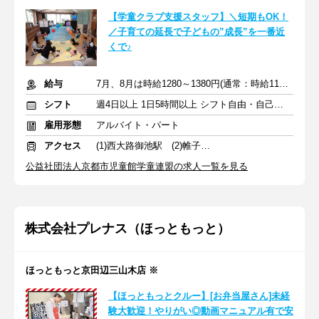
【学童クラブ支援スタッフ】＼短期もOK！
／子育ての延長で子どもの”成長”を一番近
くで♪
給与
7月、8月は時給1280～1380円(通常：時給1180～1280円)＋交通費
シフト
週4日以上 1日5時間以上 シフト自由・自己申告
雇用形態
アルバイト・パート
アクセス
(1)西大路御池駅 (2)帷子ノ辻駅
公益社団法人京都市児童館学童連盟の求人一覧を見る
株式会社プレナス（ほっともっと）
ほっともっと京田辺三山木店 ※
【ほっともっとクルー】[お弁当屋さん]未経
験大歓迎！やりがい◎動画マニュアル有で安