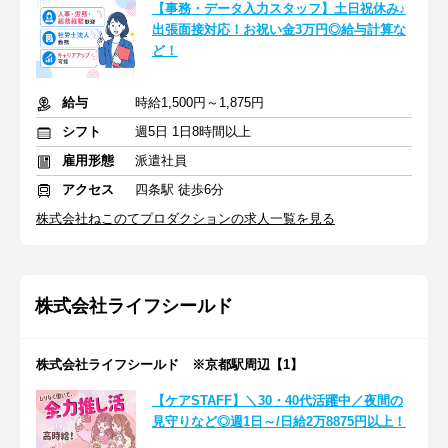
【事務・データ入力スタッフ】土日祝休み♪
出張面接対応！お祝い金3万円◎給与計算な
ど！
給与
時給1,500円～1,875円
シフト
週5日 1日8時間以上
雇用形態
派遣社員
アクセス
四条駅 徒歩6分
株式会社ねこのてプロダクションの求人一覧を見る
株式会社ライフシールド
株式会社ライフシールド ※京都駅周辺【1】
【ケアSTAFF】＼30・40代活躍中／夜間の
見守りなど◎週1日～/日給2万8875円以上！