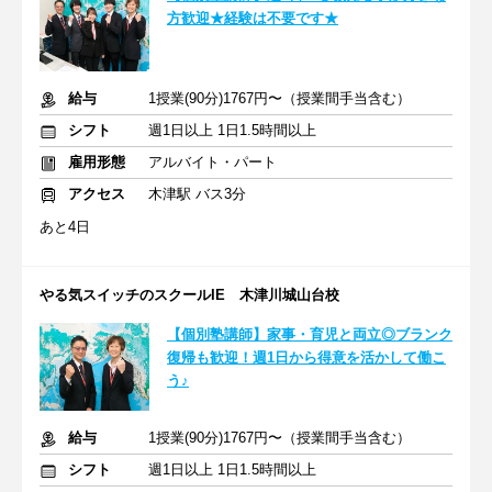
方歓迎★経験は不要です★
給与
1授業(90分)1767円〜（授業間手当含む）
シフト
週1日以上 1日1.5時間以上
雇用形態
アルバイト・パート
アクセス
木津駅 バス3分
あと4日
やる気スイッチのスクールIE 木津川城山台校
【個別塾講師】家事・育児と両立◎ブランク
復帰も歓迎！週1日から得意を活かして働こ
う♪
給与
1授業(90分)1767円〜（授業間手当含む）
シフト
週1日以上 1日1.5時間以上