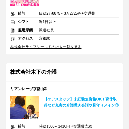
給与
日給2万8875～3万2725円+交通費
シフト
週1日以上
雇用形態
派遣社員
アクセス
京都駅
株式会社ライフシールドの求人一覧を見る
株式会社木下の介護
リアンレーヴ京都山科
【ケアスタッフ】未経験無資格OK！育休取
得など充実の介護職★会話や見守りメイン◎
給与
時給1306～1416円 +交通費支給