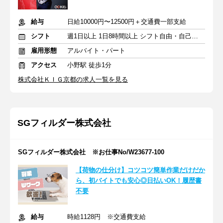
給与
日給10000円〜12500円＋交通費一部支給
シフト
週1日以上 1日8時間以上 シフト自由・自己申告
雇用形態
アルバイト・パート
アクセス
小野駅 徒歩1分
株式会社ＫＩＧ京都の求人一覧を見る
SGフィルダー株式会社
SGフィルダー株式会社 ※お仕事No/W23677-100
【荷物の仕分け】コツコツ簡単作業だけだか
ら、初バイトでも安心◎日払いOK！履歴書
不要
給与
時給1128円 ※交通費支給