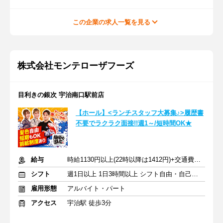
この企業の求人一覧を見る
株式会社モンテローザフーズ
目利きの銀次 宇治南口駅前店
【ホール】<ランチスタッフ大募集♪>履歴書
不要でラクラク面接!!週1～/短時間OK★
給与
時給1130円以上(22時以降は1412円)+交通費規定内支給
シフト
週1日以上 1日3時間以上 シフト自由・自己申告
雇用形態
アルバイト・パート
アクセス
宇治駅 徒歩3分