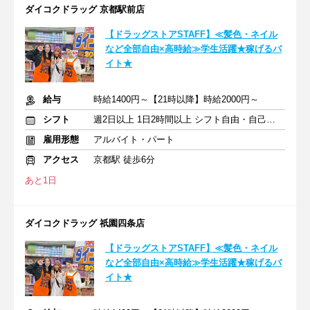
ダイコクドラッグ 京都駅前店
【ドラッグストアSTAFF】≪髪色・ネイル
など全部自由×高時給≫学生活躍★稼げるバ
イト★
給与
時給1400円～【21時以降】時給2000円～
シフト
週2日以上 1日2時間以上 シフト自由・自己申告
雇用形態
アルバイト・パート
アクセス
京都駅 徒歩6分
あと1日
ダイコクドラッグ 祇園四条店
【ドラッグストアSTAFF】≪髪色・ネイル
など全部自由×高時給≫学生活躍★稼げるバ
イト★