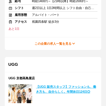
給与
時給1400円～【21時以降】時給2000円～
シフト
週2日以上 1日2時間以上 シフト自由・自己申告
雇用形態
アルバイト・パート
アクセス
祇園四条駅 徒歩3分
あと1日
この企業の求人一覧を見る
UGG
UGG 京都高島屋店
【UGG 販売スタッフ】ファッションも、働
き方も、自分らしく。年間休日124日◎