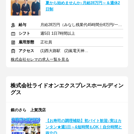
夏から始めませんか♪月給28万円～＆週休2
日制
給与
月給28万円（みなし残業代45時間分8万円/一律諸手当5万円含む）
シフト
週5日 1日7時間以上
雇用形態
正社員
アクセス
(1)西大路駅 (2)嵐電天神川駅 (3)伏見稲荷駅
株式会社セレマの求人一覧を見る
株式会社ライドオンエクスプレスホールディン
グス
銀のさら 上賀茂店
【お寿司の調理補助】初バイト歓迎♪実はカ
ンタン★週1日～&短時間もOK！自分時間と
両立◎