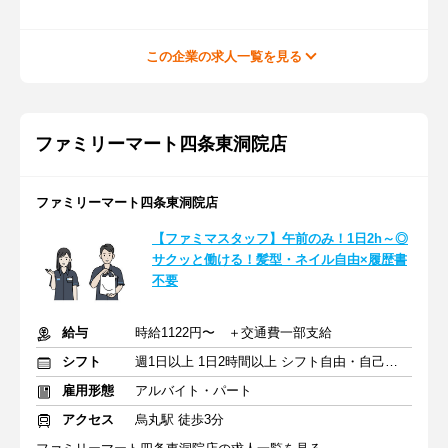
この企業の求人一覧を見る
ファミリーマート四条東洞院店
ファミリーマート四条東洞院店
【ファミマスタッフ】午前のみ！1日2h～◎
サクッと働ける！髪型・ネイル自由×履歴書
不要
給与
時給1122円〜 ＋交通費一部支給
シフト
週1日以上 1日2時間以上 シフト自由・自己申告
雇用形態
アルバイト・パート
アクセス
烏丸駅 徒歩3分