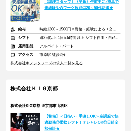
【調理スタッフ】《早番》午前中に♪簡単で
未経験やWワーク歓迎◎20～50代活躍★
給与
時給1260～1560円※資格・経験による +交通費支給
シフト
週2日以上 1日5.5時間以上 シフト自由・自己申告
雇用形態
アルバイト・パート
アクセス
市原駅 徒歩2分
株式会社キノシタフーズの求人一覧を見る
株式会社ＫＩＧ京都
株式会社KIG京都 ※京都市山科区
【警備】＜日払い・手渡しOK＞空調服で快
適勤務◎柔軟シフト！オシャレOK◎日給全
額保証★