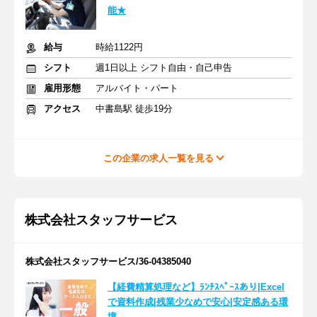
能★
給与
時給1122円
シフト
週1日以上 シフト自由・自己申告
雇用形態
アルバイト・パート
アクセス
中書島駅 徒歩19分
この企業の求人一覧を見る
株式会社スタッフサービス
株式会社スタッフサービス/36-04385040
【経費精算処理など】ﾗﾝﾁｽﾍﾟｰｽあり|Excel
で資料作成|残業少なめで安心|安定感ある環
境