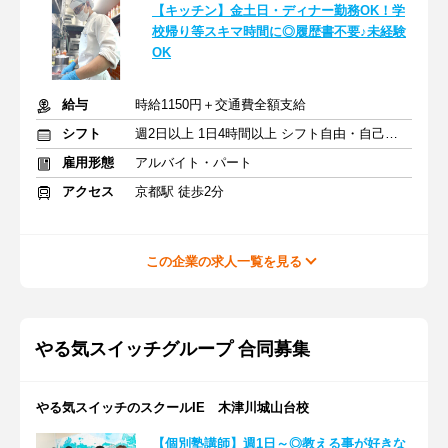
【キッチン】金土日・ディナー勤務OK！学
校帰り等スキマ時間に◎履歴書不要♪未経験
OK
給与
時給1150円＋交通費全額支給
シフト
週2日以上 1日4時間以上 シフト自由・自己申告
雇用形態
アルバイト・パート
アクセス
京都駅 徒歩2分
この企業の求人一覧を見る
やる気スイッチグループ 合同募集
やる気スイッチのスクールIE 木津川城山台校
【個別塾講師】週1日～◎教える事が好きな