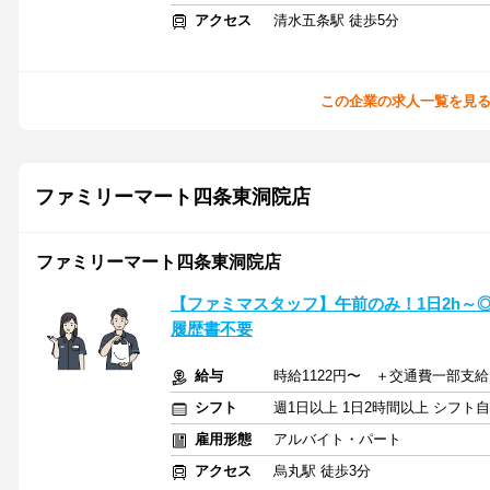
アクセス
清水五条駅 徒歩5分
この企業の求人一覧を見
ファミリーマート四条東洞院店
ファミリーマート四条東洞院店
【ファミマスタッフ】午前のみ！1日2h～
履歴書不要
給与
時給1122円〜 ＋交通費一部支給
シフト
週1日以上 1日2時間以上 シフト
雇用形態
アルバイト・パート
アクセス
烏丸駅 徒歩3分