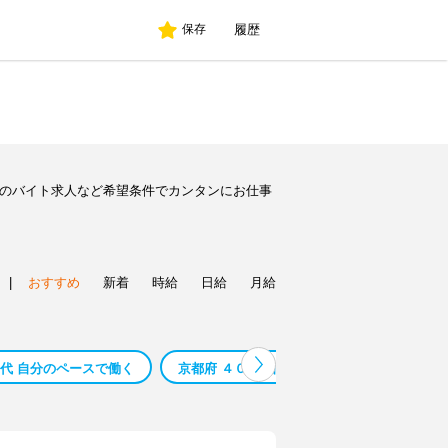
履歴
保存
別のバイト求人など希望条件でカンタンにお仕事
|
おすすめ
新着
時給
日給
月給
０代 自分のペースで働く
京都府 ４０代 自分のペースで働く
京