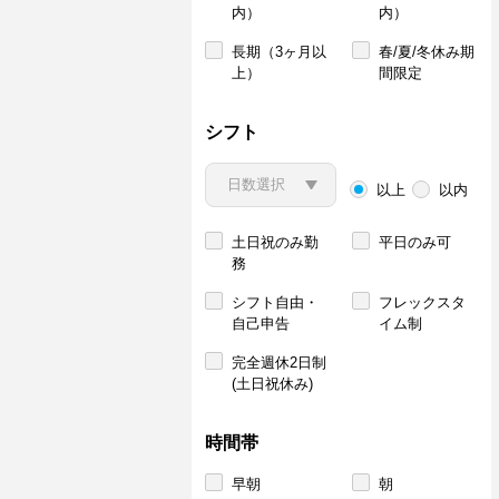
内）
内）
長期（3ヶ月以
春/夏/冬休み期
上）
間限定
シフト
以上
以内
土日祝のみ勤
平日のみ可
務
シフト自由・
フレックスタ
自己申告
イム制
完全週休2日制
(土日祝休み)
時間帯
早朝
朝