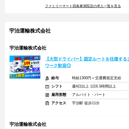
ファミリーマート四条東洞院店の求人一覧を見る
宇治運輸株式会社
宇治運輸株式会社
【大型ドライバー】固定ルートを往復する
ワーク歓迎◎
給与
時給1300円＋交通費規定支給
シフト
週4日以上 1日6.5時間以上
雇用形態
アルバイト・パート
アクセス
宇治駅 徒歩11分
宇治運輸株式会社