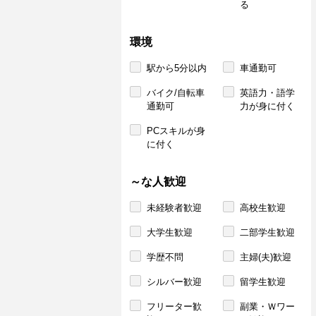
る
環境
駅から5分以内
車通勤可
バイク/自転車
英語力・語学
通勤可
力が身に付く
PCスキルが身
に付く
～な人歓迎
未経験者歓迎
高校生歓迎
大学生歓迎
二部学生歓迎
学歴不問
主婦(夫)歓迎
シルバー歓迎
留学生歓迎
フリーター歓
副業・Ｗワー