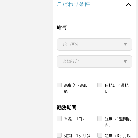
こだわり条件
給与
高収入・高時
日払い／週払
給
い
勤務期間
単発（1日）
短期（1週間以
内）
短期（1ヶ月以
短期（3ヶ月以