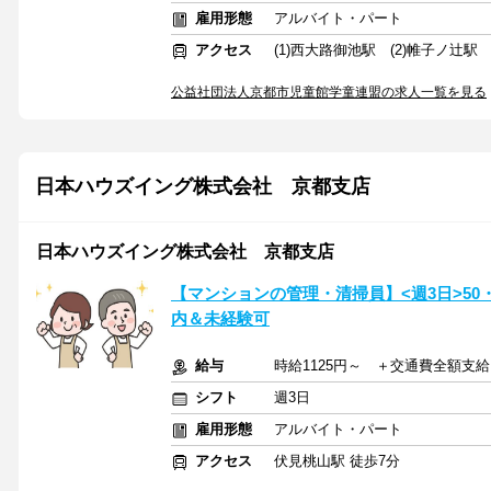
雇用形態
アルバイト・パート
アクセス
(1)西大路御池駅 (2)帷子ノ辻駅
公益社団法人京都市児童館学童連盟の求人一覧を見る
日本ハウズイング株式会社 京都支店
日本ハウズイング株式会社 京都支店
【マンションの管理・清掃員】<週3日>50
内＆未経験可
給与
時給1125円～ ＋交通費全額支給
シフト
週3日
雇用形態
アルバイト・パート
アクセス
伏見桃山駅 徒歩7分