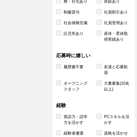
寮・社宅あり
昇給あり
制服貸与
社員割引あり
社会保険完備
社員登用あり
託児所あり
産休・育休取
得実績あり
応募時に嬉しい
履歴書不要
友達と応募歓
迎
オープニング
大量募集(10名
スタッフ
以上)
経験
英語力・語学
PCスキルを活
力を活かす
かす
経験者優遇
資格を活かせ