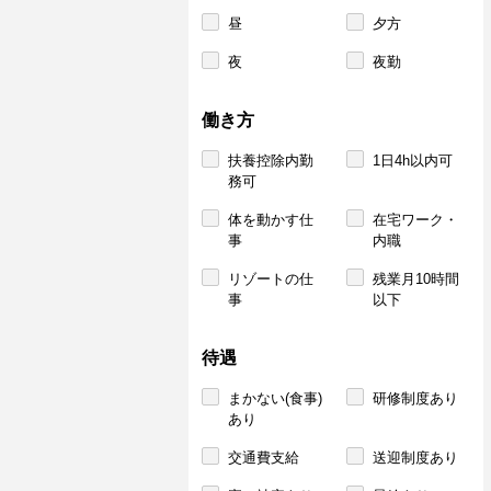
昼
夕方
夜
夜勤
働き方
扶養控除内勤
1日4h以内可
務可
体を動かす仕
在宅ワーク・
事
内職
リゾートの仕
残業月10時間
事
以下
待遇
まかない(食事)
研修制度あり
あり
交通費支給
送迎制度あり