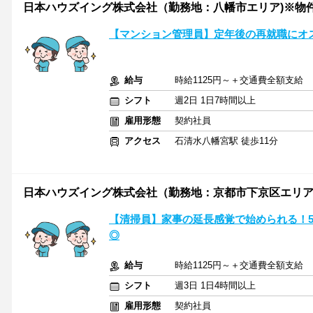
日本ハウズイング株式会社（勤務地：八幡市エリア)※物件No.
【マンション管理員】定年後の再就職にオ
給与
時給1125円～＋交通費全額支給
シフト
週2日 1日7時間以上
雇用形態
契約社員
アクセス
石清水八幡宮駅 徒歩11分
日本ハウズイング株式会社（勤務地：京都市下京区エリア)※物件
【清掃員】家事の延長感覚で始められる！5
◎
給与
時給1125円～＋交通費全額支給
シフト
週3日 1日4時間以上
雇用形態
契約社員