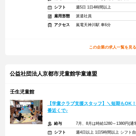
シフト
週5日 1日4時間以上
雇用形態
派遣社員
アクセス
嵐電天神川駅 車6分
この企業の求人一覧を見
公益社団法人京都市児童館学童連盟
壬生児童館
【学童クラブ支援スタッフ】＼短期もOK！
番近くで♪
給与
7月、8月は時給1280～1380円(通
シフト
週4日以上 1日5時間以上 シフト