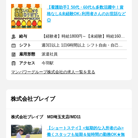
【看護助手】50代・60代も多数活躍中！資
格なし&未経験OK♪利用者さんのお世話など
◎
給与
【経験者】時給1800円～【未経験】時給1600円～ ※交通費全額
シフト
週3日以上 1日6時間以上 シフト自由・自己申告
雇用形態
派遣社員
アクセス
今羽駅
マンパワーグループ株式会社の求人一覧を見る
株式会社ブレイブ
株式会社ブレイブ MD埼玉支店/MD11
【ショートステイ】<短期的な入所者のみ>
働くスタッフも短期＆短時間の勤務OK★無