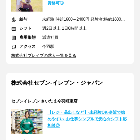
資格可◎
給与
未経験:時給1600～2400円 経験者:時給1800～2700円+交通費全額
シフト
週2日以上 1日6時間以上
雇用形態
派遣社員
アクセス
今羽駅
株式会社ブレイブの求人一覧を見る
株式会社セブン-イレブン・ジャパン
セブンイレブン さいたま今羽町東店
【レジ・品出しなど】-未経験OK-身近で始
めやすい♪お仕事シンプルで安心☆シフト応
相談◎