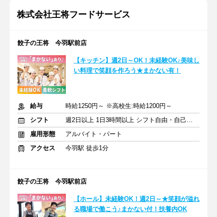
株式会社王将フードサービス
餃子の王将 今羽駅前店
【キッチン】週2日～OK！未経験OK♪美味し
い料理で笑顔を作ろう★まかない有！
給与
時給1250円～ ※高校生:時給1200円～
シフト
週2日以上 1日3時間以上 シフト自由・自己申告
雇用形態
アルバイト・パート
アクセス
今羽駅 徒歩1分
餃子の王将 今羽駅前店
【ホール】未経験OK！週2日～★笑顔が溢れ
る職場で働こう♪まかない付！扶養内OK