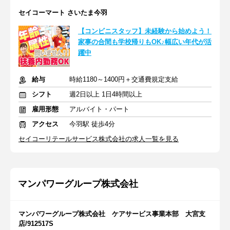
セイコーマート さいたま今羽
【コンビニスタッフ】未経験から始めよう！
家事の合間も学校帰りもOK♪幅広い年代が活
躍中
給与
時給1180～1400円＋交通費規定支給
シフト
週2日以上 1日4時間以上
雇用形態
アルバイト・パート
アクセス
今羽駅 徒歩4分
セイコーリテールサービス株式会社の求人一覧を見る
マンパワーグループ株式会社
マンパワーグループ株式会社 ケアサービス事業本部 大宮支
店/912517S