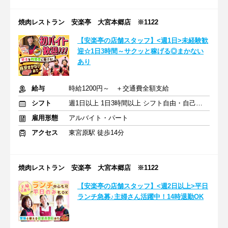
焼肉レストラン 安楽亭 大宮本郷店 ※1122
【安楽亭の店舗スタッフ】<週1日>未経験歓
迎☆1日3時間～サクッと稼げる◎まかない
あり
給与
時給1200円～ ＋交通費全額支給
シフト
週1日以上 1日3時間以上 シフト自由・自己申告
雇用形態
アルバイト・パート
アクセス
東宮原駅 徒歩14分
焼肉レストラン 安楽亭 大宮本郷店 ※1122
【安楽亭の店舗スタッフ】<週2日以上>平日
ランチ急募♪主婦さん活躍中！14時退勤OK