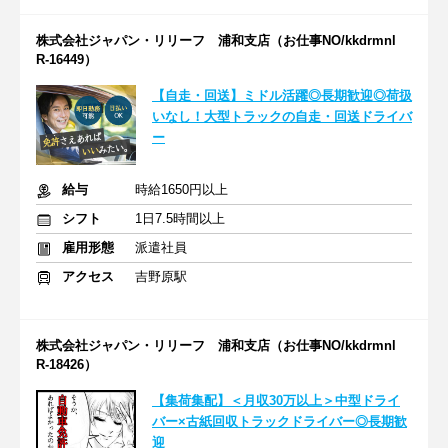
株式会社ジャパン・リリーフ 浦和支店（お仕事NO/kkdrmnl
R-16449）
【自走・回送】ミドル活躍◎長期歓迎◎荷扱
いなし！大型トラックの自走・回送ドライバ
ー
給与
時給1650円以上
シフト
1日7.5時間以上
雇用形態
派遣社員
アクセス
吉野原駅
株式会社ジャパン・リリーフ 浦和支店（お仕事NO/kkdrmnl
R-18426）
【集荷集配】＜月収30万以上＞中型ドライ
バー×古紙回収トラックドライバー◎長期歓
迎