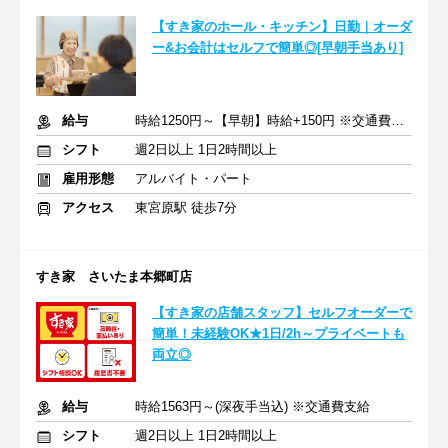
【すき家のホール・キッチン】日勤｜オーダ
ー&お会計はセルフで簡単◎[早朝手当あり]
給与
時給1250円～【早朝】時給+150円 ※交通費支給
シフト
週2日以上 1日2時間以上
雇用形態
アルバイト・パート
アクセス
東宮原駅 徒歩7分
すき家 さいたま本郷町店
【すき家の店舗スタッフ】セルフオーダーで
簡単！未経験OK★1日/2h～プライベートも
両立◎
給与
時給1563円～(深夜手当込) ※交通費支給
シフト
週2日以上 1日2時間以上