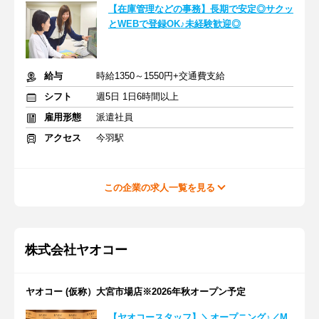
【在庫管理などの事務】長期で安定◎サクッ
とWEBで登録OK♪未経験歓迎◎
給与
時給1350～1550円+交通費支給
シフト
週5日 1日6時間以上
雇用形態
派遣社員
アクセス
今羽駅
この企業の求人一覧を見る
株式会社ヤオコー
ヤオコー (仮称）大宮市場店※2026年秋オープン予定
【ヤオコースタッフ】＼オープニング♪／M