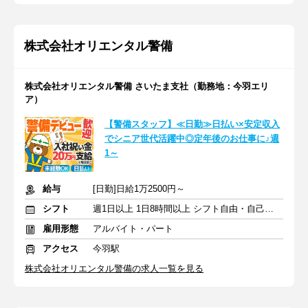
株式会社オリエンタル警備
株式会社オリエンタル警備 さいたま支社（勤務地：今羽エリ
ア）
【警備スタッフ】≪日勤≫日払い×安定収入
でシニア世代活躍中◎定年後のお仕事に♪週
1～
給与
[日勤]日給1万2500円～
シフト
週1日以上 1日8時間以上 シフト自由・自己申告
雇用形態
アルバイト・パート
アクセス
今羽駅
株式会社オリエンタル警備の求人一覧を見る