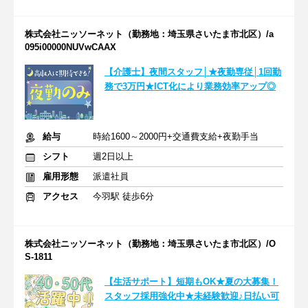
株式会社ニッソーネット（勤務地：埼玉県さいたま市北区）/a
095i00000NUVwCAAX
【介護士】夜間スタッフ│★夜勤専従│1回勤
務で3万円★ICT化により業務効率アップ◎
給与
時給1600～2000円+交通費支給+夜勤手当
シフト
週2日以上
雇用形態
派遣社員
アクセス
今羽駅 徒歩6分
株式会社ニッソーネット（勤務地：埼玉県さいたま市北区）/O
S-1811
【生活サポート】短期もOK★夏の大募集！
スタッフ採用強化中★未経験歓迎♪日払い可