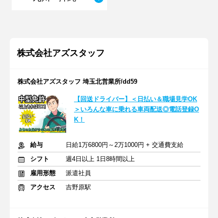
株式会社アズスタッフ
株式会社アズスタッフ 埼玉北営業所/dd59
【回送ドライバー】＜日払い＆職場見学OK
＞いろんな車に乗れる車両配送◎電話登録O
K！
給与
日給1万6800円～2万1000円 + 交通費支給
シフト
週4日以上 1日8時間以上
雇用形態
派遣社員
アクセス
吉野原駅