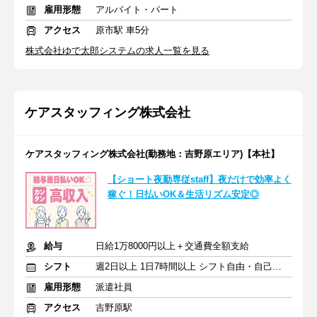
雇用形態
アルバイト・パート
アクセス
原市駅 車5分
株式会社ゆで太郎システムの求人一覧を見る
ケアスタッフィング株式会社
ケアスタッフィング株式会社(勤務地：吉野原エリア)【本社】
【ショート夜勤専従staff】夜だけで効率よく
稼ぐ！日払いOK＆生活リズム安定◎
給与
日給1万8000円以上＋交通費全額支給
シフト
週2日以上 1日7時間以上 シフト自由・自己申告
雇用形態
派遣社員
アクセス
吉野原駅