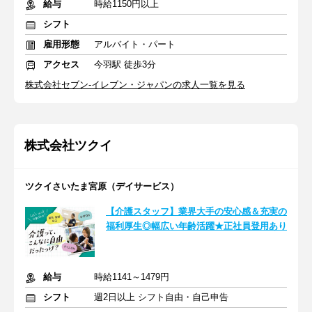
給与
時給1150円以上
シフト
雇用形態
アルバイト・パート
アクセス
今羽駅 徒歩3分
株式会社セブン-イレブン・ジャパンの求人一覧を見る
株式会社ツクイ
ツクイさいたま宮原（デイサービス）
【介護スタッフ】業界大手の安心感＆充実の
福利厚生◎幅広い年齢活躍★正社員登用あり
給与
時給1141～1479円
シフト
週2日以上 シフト自由・自己申告