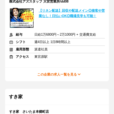
株式会社アズスタッフ 大宮営業所/dd08
【リネン配送】回収や配送メイン◎接客や営
業なし！日払いOK◎職場見学も可能！
給与
日給1万6800円～2万1000円 + 交通費支給
シフト
週4日以上 1日8時間以上
雇用形態
派遣社員
アクセス
東宮原駅
この企業の求人一覧を見る
すき家
すき家 さいたま本郷町店