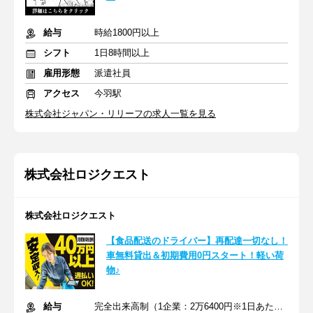
給与
時給1800円以上
シフト
1日8時間以上
雇用形態
派遣社員
アクセス
今羽駅
株式会社ジャパン・リリーフの求人一覧を見る
株式会社ロジクエスト
株式会社ロジクエスト
【食品配送のドライバー】再配達一切なし！
車無料貸出＆初期費用0円スタート！軽い荷
物♪
給与
完全出来高制（1企業：2万6400円※1日あたり）