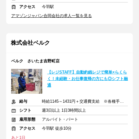
アクセス
今羽駅
アマゾンジャパン合同会社の求人一覧を見る
株式会社ベルク
ベルク さいたま吉野町店
【レジSTAFF】自動釣銭レジで簡単×らくら
く！未経験・お仕事復帰の方にも◎シフト融
通
給与
時給1145～1431円＋交通費支給 ※各種手当含む
シフト
週3日以上 1日3時間以上
雇用形態
アルバイト・パート
アクセス
今羽駅 徒歩10分
あと1日