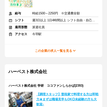
給与
時給1500～2250円 ※交通費全額
シフト
週3日以上 1日4時間以上 シフト自由・自己申告
雇用形態
派遣社員
アクセス
今羽駅
この企業の求人一覧を見る
ハーベスト株式会社
ハーベスト株式会社 学研 ココファンしらかば(2393)
【調理スタッフ】普段家で料理する方は即戦
力★まずは職場見学もOK◎未経験の方も大
歓迎♪