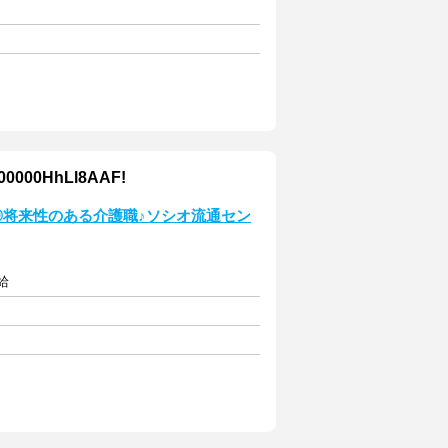
00HhLl8AAF!
◎将来性のある介護職♪ソシオ流通セン
給