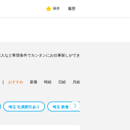
履歴
保存
求人など希望条件でカンタンにお仕事探しができ
|
おすすめ
新着
時給
日給
月給
埼玉 社員割引あり
埼玉 飲食・フード