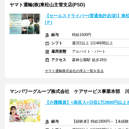
ヤマト運輸(株)東松山主管支店(PSD)
【セールスドライバー(普通免許必須)】東松山主
[Ｐ]
給与
時給1500円
シフト
週3日以上 1日4時間以上
雇用形態
アルバイト・パート
アクセス
森林公園駅 徒歩18分
ヤマト運輸株式会社の求人一覧を見る
マンパワーグループ株式会社 ケアサービス事業本部 川越支
【介護職員】<高収入>日収1万2800円以
給与
【経験者】時給1800円～【未経験