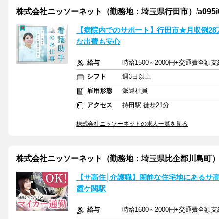
株式会社ニッソーネット（勤務地：埼玉県行田市）/a095i000
【病院内でのサポート】行田市★月収例28
な出費も安心
給与
時給1500～2000円+交通費全額支
シフト
週3日以上
雇用形態
派遣社員
アクセス
持田駅 徒歩21分
株式会社ニッソーネットの求人一覧を見る
株式会社ニッソーネット（勤務地：埼玉県比企郡川島町）/a090K
【サ高住│介護職】閑静な住宅地にあるサ高
霞ケ関駅
給与
時給1600～2000円+交通費全額支