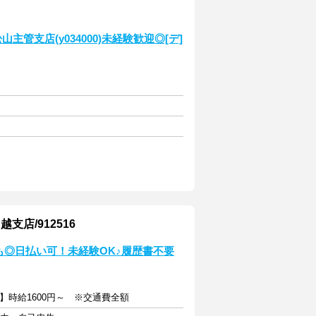
管支店(y034000)未経験歓迎◎[デ]
店/912516
上も◎日払い可！未経験OK♪履歴書不要
】時給1600円～ ※交通費全額