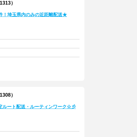
313）
件！埼玉県内のみの近距離配送★
308）
定ルート配送・ルーティンワーク☆彡