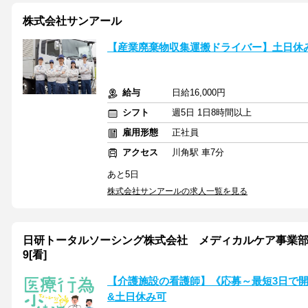
株式会社サンアール
【産業廃棄物収集運搬ドライバー】土日休
給与
日給16,000円
シフト
週5日 1日8時間以上
雇用形態
正社員
アクセス
川角駅 車7分
あと5日
株式会社サンアールの求人一覧を見る
日研トータルソーシング株式会社 メディカルケア事業部 大
9[看]
【介護施設の看護師】《応募～最短3日で開
&土日休み可