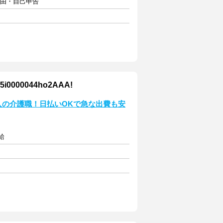
自由・自己申告
00044ho2AAA!
収入の介護職！日払いOKで急な出費も安
給