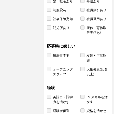
寮・社宅あり
昇給あり
制服貸与
社員割引あり
社会保険完備
社員登用あり
託児所あり
産休・育休取
得実績あり
応募時に嬉しい
履歴書不要
友達と応募歓
迎
オープニング
大量募集(10名
スタッフ
以上)
経験
英語力・語学
PCスキルを活
力を活かす
かす
経験者優遇
資格を活かせ