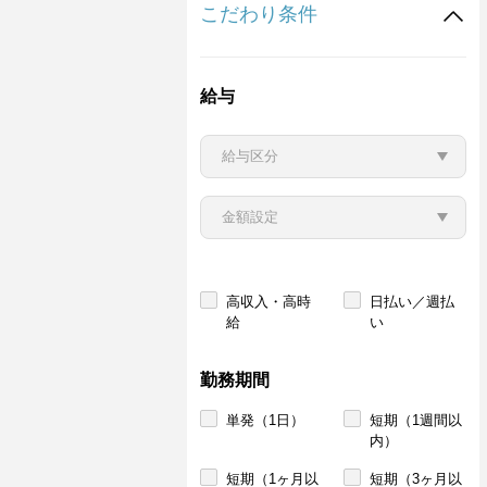
こだわり条件
給与
高収入・高時
日払い／週払
給
い
勤務期間
単発（1日）
短期（1週間以
内）
短期（1ヶ月以
短期（3ヶ月以