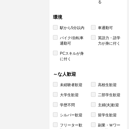
る
環境
駅から5分以内
車通勤可
バイク/自転車
英語力・語学
通勤可
力が身に付く
PCスキルが身
に付く
～な人歓迎
未経験者歓迎
高校生歓迎
大学生歓迎
二部学生歓迎
学歴不問
主婦(夫)歓迎
シルバー歓迎
留学生歓迎
フリーター歓
副業・Ｗワー