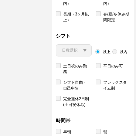
内）
内）
長期（3ヶ月以
春/夏/冬休み期
上）
間限定
シフト
以上
以内
土日祝のみ勤
平日のみ可
務
シフト自由・
フレックスタ
自己申告
イム制
完全週休2日制
(土日祝休み)
時間帯
早朝
朝