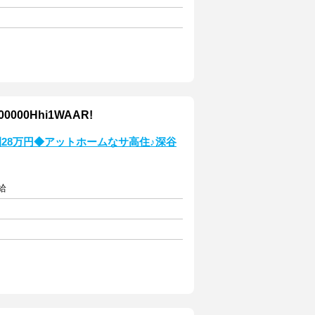
00Hhi1WAAR!
28万円◆アットホームなサ高住♪深谷
給