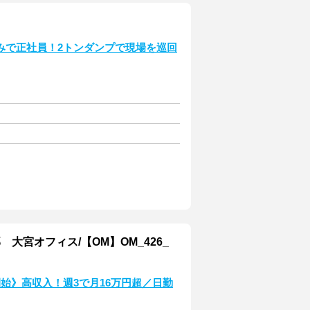
みで正社員！2トンダンプで現場を巡回
宮オフィス/【OM】OM_426_
始》高収入！週3で月16万円超／日勤