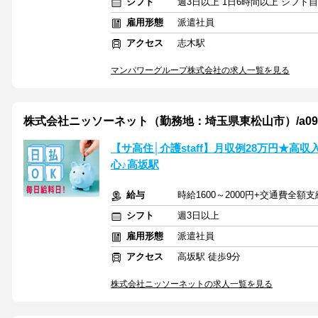
シフト
週3日以上 1日6時間以上 シフト
雇用形態
派遣社員
アクセス
志木駅
マンパワーグループ株式会社の求人一覧を見る
株式会社ニッソーネット（勤務地：埼玉県東松山市）/a095i00
【サ高住│介護staff】月収例28万円★高
心♪高坂駅
給与
時給1600～2000円+交通費全額支
シフト
週3日以上
雇用形態
派遣社員
アクセス
高坂駅 徒歩9分
株式会社ニッソーネットの求人一覧を見る