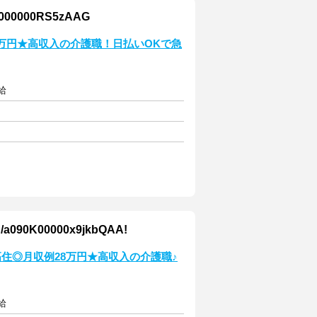
000RS5zAAG
万円★高収入の介護職！日払いOKで急
給
00000x9jkbQAA!
住◎月収例28万円★高収入の介護職♪
給