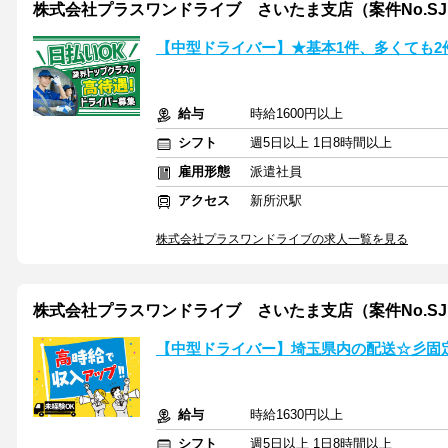
株式会社プラスワンドライブ さいたま支店（案件No.SJ1
【中型ドライバー】★基本1件、多くても2
給与
時給1600円以上
シフト
週5日以上 1日8時間以上
雇用形態
派遣社員
アクセス
新所沢駅
株式会社プラスワンドライブの求人一覧を見る
株式会社プラスワンドライブ さいたま支店（案件No.SJ1
【中型ドライバー】埼玉県内の配送☆彡固
給与
時給1630円以上
シフト
週5日以上 1日8時間以上