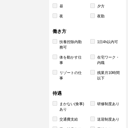
昼
夕方
夜
夜勤
働き方
扶養控除内勤
1日4h以内可
務可
体を動かす仕
在宅ワーク・
事
内職
リゾートの仕
残業月10時間
事
以下
待遇
まかない(食事)
研修制度あり
あり
交通費支給
送迎制度あり