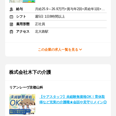
給与
月給25.9～26.9万円+賞与年2回+昇給年1回+交通費全額
シフト
週5日 1日8時間以上
雇用形態
正社員
アクセス
北大路駅
この企業の求人一覧を見る
株式会社木下の介護
リアンレーヴ京都山科
【ケアスタッフ】未経験無資格OK！育休取
得など充実の介護職★会話や見守りメイン◎