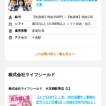
不要
給与
【有資格】時給1500円～【無資格】時給1300円～
シフト
週3日以上 1日3時間以上 シフト自由・自己申告
雇用形態
派遣社員
アクセス
十条駅
この企業の求人一覧を見る
株式会社ライフシールド
株式会社ライフシールド ※京都駅周辺【1】
【ケアSTAFF】＼30・40代活躍中／夜間の
見守りなど◎週1日～/日給2万8875円以上！