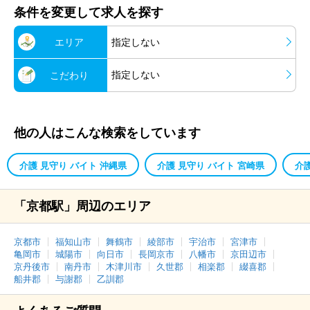
条件を変更して求人を探す
エリア
指定しない
指定しない
こだわり
他の人はこんな検索をしています
介護 見守り バイト 沖縄県
介護 見守り バイト 宮崎県
介
「京都駅」周辺のエリア
京都市
福知山市
舞鶴市
綾部市
宇治市
宮津市
亀岡市
城陽市
向日市
長岡京市
八幡市
京田辺市
京丹後市
南丹市
木津川市
久世郡
相楽郡
綴喜郡
船井郡
与謝郡
乙訓郡