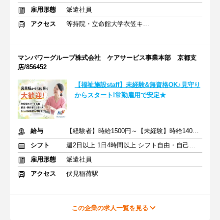
雇用形態
派遣社員
アクセス
等持院・立命館大学衣笠キャンパス前駅
マンパワーグループ株式会社 ケアサービス事業本部 京都支
店/856452
【福祉施設staff】未経験&無資格OK♪見守り
からスタート!常勤雇用で安定★
給与
【経験者】時給1500円～【未経験】時給1400円～ ※交通費全額
シフト
週2日以上 1日4時間以上 シフト自由・自己申告
雇用形態
派遣社員
アクセス
伏見稲荷駅
この企業の求人一覧を見る