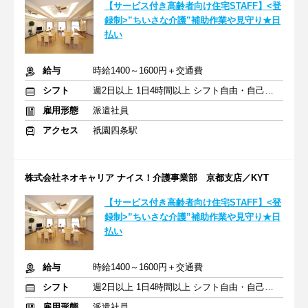
【サービス付き高齢者向け住宅STAFF】<登
録制>”ちいさな介護”補助作業や見守り★日
払い
給与
時給1400～1600円＋交通費
シフト
週2日以上 1日4時間以上 シフト自由・自己申告
雇用形態
派遣社員
アクセス
祇園四条駅
株式会社ネオキャリア ナイス！介護事業部 京都支店／KYT
【サービス付き高齢者向け住宅STAFF】<登
録制>”ちいさな介護”補助作業や見守り★日
払い
給与
時給1400～1600円＋交通費
シフト
週2日以上 1日4時間以上 シフト自由・自己申告
雇用形態
派遣社員