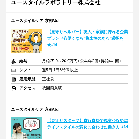
ユースタイルラボラトリー株式会社
ユースタイルケア 京都/Jd
【見守りヘルパー】友人・家族に誇れる企業
ブランド◎働くなら"将来性のある"選択を
★/Jd
給与
月給25.9～26.9万円+賞与年2回+昇給年1回+交通費全額
シフト
週5日 1日8時間以上
雇用形態
正社員
アクセス
祇園四条駅
ユースタイルケア 京都/Jd
【見守りスタッフ】直行直帰で残業少なめ◎
ライフスタイルの変化に合わせた働き方♪/Jd