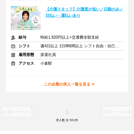
【介護スタッフ】介護度が低い／日勤のみ／
日払い・週払いあり
給与
時給1,820円以上+交通費全額支給
シフト
週4日以上 1日8時間以上 シフト自由・自己申告
雇用形態
派遣社員
アクセス
小倉駅
この企業の求人一覧を見る
1
前のページへ
次のページへ
求人数 全
501
件