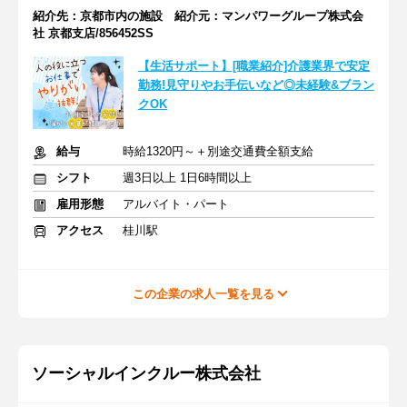
紹介先：京都市内の施設 紹介元：マンパワーグループ株式会
社 京都支店/856452SS
【生活サポート】[職業紹介]介護業界で安定
勤務!見守りやお手伝いなど◎未経験&ブラン
クOK
給与
時給1320円～＋別途交通費全額支給
シフト
週3日以上 1日6時間以上
雇用形態
アルバイト・パート
アクセス
桂川駅
この企業の求人一覧を見る
ソーシャルインクルー株式会社