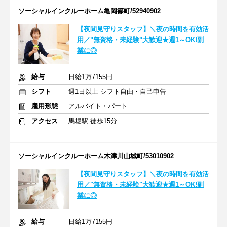
ソーシャルインクルーホーム亀岡篠町/52940902
【夜間見守りスタッフ】＼夜の時間を有効活
用／"無資格・未経験"大歓迎★週1～OK!副
業に◎
給与
日給1万7155円
シフト
週1日以上 シフト自由・自己申告
雇用形態
アルバイト・パート
アクセス
馬堀駅 徒歩15分
ソーシャルインクルーホーム木津川山城町/53010902
【夜間見守りスタッフ】＼夜の時間を有効活
用／"無資格・未経験"大歓迎★週1～OK!副
業に◎
給与
日給1万7155円