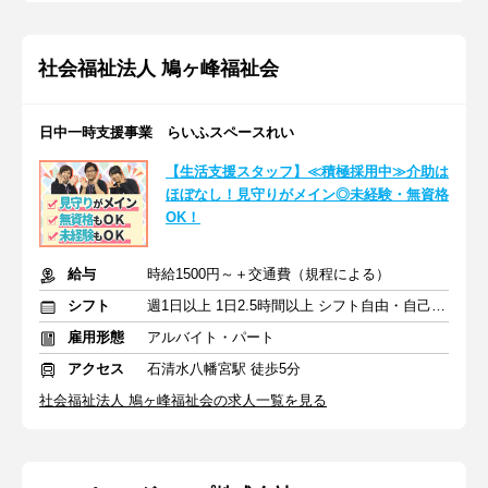
社会福祉法人 鳩ヶ峰福祉会
日中一時支援事業 らいふスペースれい
【生活支援スタッフ】≪積極採用中≫介助は
ほぼなし！見守りがメイン◎未経験・無資格
OK！
給与
時給1500円～＋交通費（規程による）
シフト
週1日以上 1日2.5時間以上 シフト自由・自己申告
雇用形態
アルバイト・パート
アクセス
石清水八幡宮駅 徒歩5分
社会福祉法人 鳩ヶ峰福祉会の求人一覧を見る