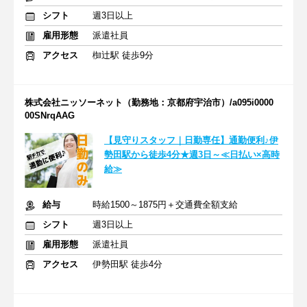
シフト
週3日以上
雇用形態
派遣社員
アクセス
椥辻駅 徒歩9分
株式会社ニッソーネット（勤務地：京都府宇治市）/a095i0000
00SNrqAAG
【見守りスタッフ｜日勤専任】通勤便利♪伊
勢田駅から徒歩4分★週3日～≪日払い×高時
給≫
給与
時給1500～1875円＋交通費全額支給
シフト
週3日以上
雇用形態
派遣社員
アクセス
伊勢田駅 徒歩4分