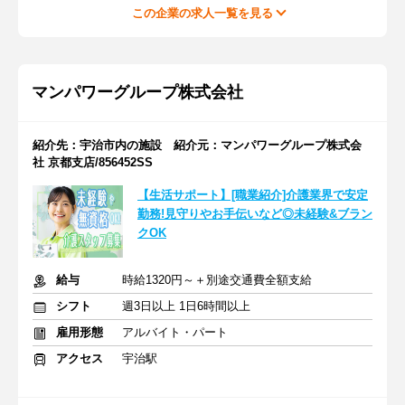
この企業の求人一覧を見る
マンパワーグループ株式会社
紹介先：宇治市内の施設 紹介元：マンパワーグループ株式会
社 京都支店/856452SS
【生活サポート】[職業紹介]介護業界で安定
勤務!見守りやお手伝いなど◎未経験&ブラン
クOK
給与
時給1320円～＋別途交通費全額支給
シフト
週3日以上 1日6時間以上
雇用形態
アルバイト・パート
アクセス
宇治駅