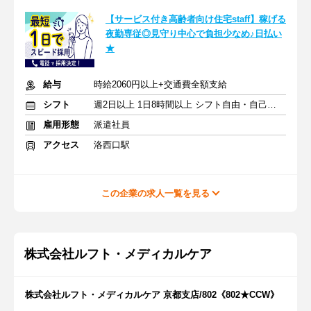
【サービス付き高齢者向け住宅staff】稼げる
夜勤専従◎見守り中心で負担少なめ♪日払い
★
給与
時給2060円以上+交通費全額支給
シフト
週2日以上 1日8時間以上 シフト自由・自己申告
雇用形態
派遣社員
アクセス
洛西口駅
この企業の求人一覧を見る
株式会社ルフト・メディカルケア
株式会社ルフト・メディカルケア 京都支店/802《802★CCW》