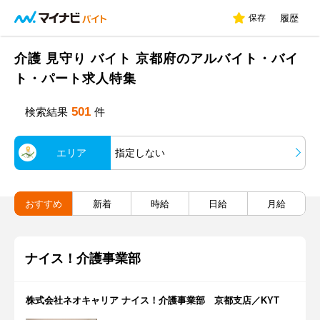
保存
履歴
介護 見守り バイト 京都府のアルバイト・バイ
ト・パート求人特集
501
検索結果
件
エリア
指定しない
おすすめ
新着
時給
日給
月給
ナイス！介護事業部
株式会社ネオキャリア ナイス！介護事業部 京都支店／KYT