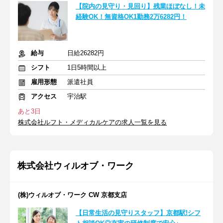
【院内の見守り・見回り】残業ほぼなし！未
経験OK！無資格OK1勤務2万6282円！
給与
日給26282円
シフト
1日5時間以上
雇用形態
派遣社員
アクセス
宇治駅
あと3日
株式会社ルフト・メディカルケアの求人一覧を見る
株式会社ウィルオブ・ワーク
(株)ウィルオブ・ワーク CW 京都支店
【日常生活の見守りスタッフ】京都駅!シフ