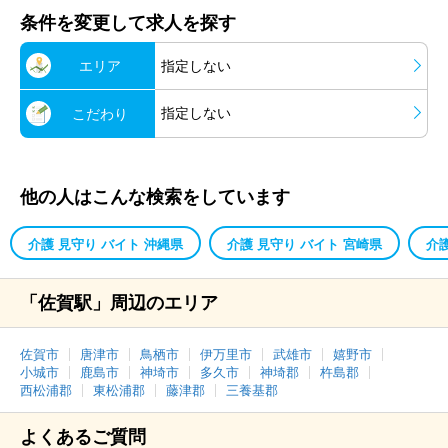
条件を変更して求人を探す
エリア
指定しない
指定しない
こだわり
他の人はこんな検索をしています
介護 見守り バイト 沖縄県
介護 見守り バイト 宮崎県
介
「佐賀駅」周辺のエリア
佐賀市
唐津市
鳥栖市
伊万里市
武雄市
嬉野市
小城市
鹿島市
神埼市
多久市
神埼郡
杵島郡
西松浦郡
東松浦郡
藤津郡
三養基郡
よくあるご質問