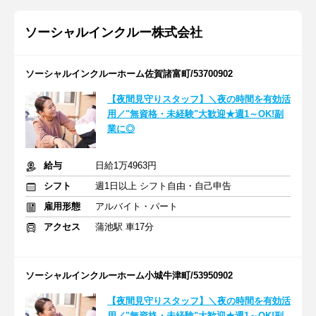
ソーシャルインクルー株式会社
ソーシャルインクルーホーム佐賀諸富町/53700902
【夜間見守りスタッフ】＼夜の時間を有効活
用／"無資格・未経験"大歓迎★週1～OK!副
業に◎
給与
日給1万4963円
シフト
週1日以上 シフト自由・自己申告
雇用形態
アルバイト・パート
アクセス
蒲池駅 車17分
ソーシャルインクルーホーム小城牛津町/53950902
【夜間見守りスタッフ】＼夜の時間を有効活
用／"無資格・未経験"大歓迎★週1～OK!副