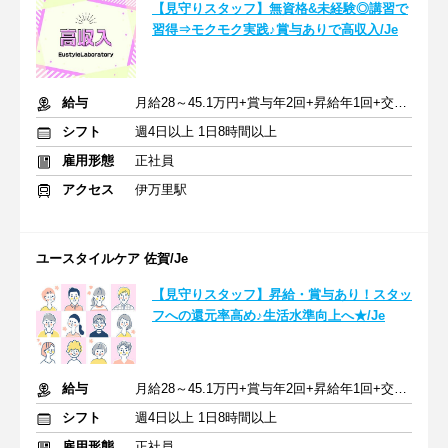
【見守りスタッフ】無資格&未経験◎講習で
習得⇒モクモク実践♪賞与ありで高収入/Je
給与
月給28～45.1万円+賞与年2回+昇給年1回+交通費全額
シフト
週4日以上 1日8時間以上
雇用形態
正社員
アクセス
伊万里駅
ユースタイルケア 佐賀/Je
【見守りスタッフ】昇給・賞与あり！スタッ
フへの還元率高め♪生活水準向上へ★/Je
給与
月給28～45.1万円+賞与年2回+昇給年1回+交通費全額
シフト
週4日以上 1日8時間以上
雇用形態
正社員