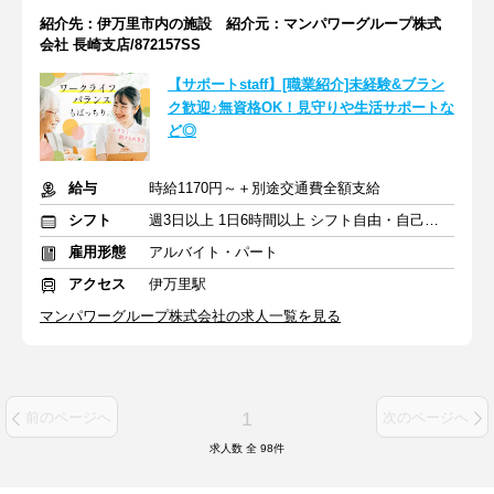
紹介先：伊万里市内の施設 紹介元：マンパワーグループ株式
会社 長崎支店/872157SS
【サポートstaff】[職業紹介]未経験&ブラン
ク歓迎♪無資格OK！見守りや生活サポートな
ど◎
給与
時給1170円～＋別途交通費全額支給
シフト
週3日以上 1日6時間以上 シフト自由・自己申告
雇用形態
アルバイト・パート
アクセス
伊万里駅
マンパワーグループ株式会社の求人一覧を見る
1
前のページへ
次のページへ
求人数 全
98
件