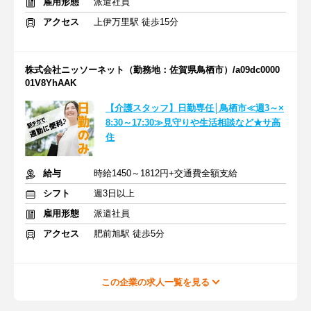
雇用形態
派遣社員
アクセス
上伊万里駅 徒歩15分
株式会社ニッソーネット（勤務地：佐賀県鳥栖市）/a09dc0000
01V8YhAAK
【介護スタッフ】日勤専任│鳥栖市≪週3～×
8:30～17:30≫見守りや生活相談など★サ高
住
給与
時給1450～1812円+交通費全額支給
シフト
週3日以上
雇用形態
派遣社員
アクセス
肥前旭駅 徒歩5分
この企業の求人一覧を見る