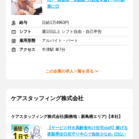
業に◎
給与
日給1万4963円
シフト
週1日以上 シフト自由・自己申告
雇用形態
アルバイト・パート
アクセス
牛津駅 車7分
この企業の求人一覧を見る
ケアスタッフィング株式会社
ケアスタッフィング株式会社(勤務地：新鳥栖エリア)【本社】
【サービス付き高齢者向け住宅staff】稼げる
夜勤専従◎見守り中心で負担少なめ♪日払い