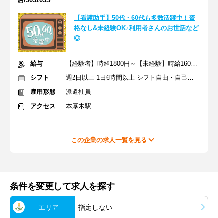
店/903103S
【看護助手】50代・60代も多数活躍中！資
格なし&未経験OK♪利用者さんのお世話など
◎
給与
【経験者】時給1800円～【未経験】時給1600円～ ※交通費全額
シフト
週2日以上 1日6時間以上 シフト自由・自己申告
雇用形態
派遣社員
アクセス
本厚木駅
この企業の求人一覧を見る
条件を変更して求人を探す
エリア
指定しない