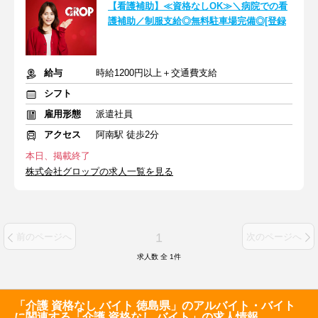
【看護補助】≪資格なしOK≫＼病院での看
護補助／制服支給◎無料駐車場完備◎[登録
給与
時給1200円以上＋交通費支給
シフト
雇用形態
派遣社員
アクセス
阿南駅 徒歩2分
本日、掲載終了
株式会社グロップの求人一覧を見る
1
前のページへ
次のページへ
求人数 全
1
件
「介護 資格なし バイト 徳島県」のアルバイト・バイト
に関連する「介護 資格なし バイト」の求人情報