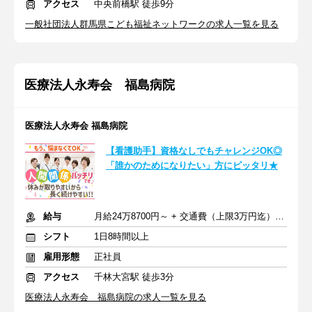
アクセス
中央前橋駅 徒歩9分
一般社団法人群馬県こども福祉ネットワークの求人一覧を見る
医療法人永寿会 福島病院
医療法人永寿会 福島病院
【看護助手】資格なしでもチャレンジOK◎
「誰かのためになりたい」方にピッタリ★
給与
月給24万8700円～ + 交通費（上限3万円迄） ※夜勤手当含む
シフト
1日8時間以上
雇用形態
正社員
アクセス
千林大宮駅 徒歩3分
医療法人永寿会 福島病院の求人一覧を見る