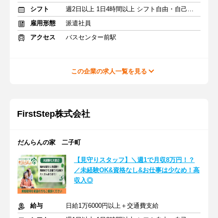
シフト
週2日以上 1日4時間以上 シフト自由・自己申告
雇用形態
派遣社員
アクセス
バスセンター前駅
この企業の求人一覧を見る
FirstStep株式会社
だんらんの家 二子町
【見守りスタッフ】＼週1で月収8万円！？
／未経験OK&資格なし&お仕事は少なめ！高
収入◎
給与
日給1万6000円以上＋交通費支給