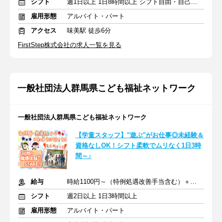
シフト
週1日以上 1日8時間以上 シフト自由・自己申告
雇用形態
アルバイト・パート
アクセス
味美駅 徒歩6分
FirstStep株式会社の求人一覧を見る
一般社団法人群馬県こども福祉ネットワーク
一般社団法人群馬県こども福祉ネットワーク
【学童スタッフ】"遊ぶ"がお仕事◎未経験＆
資格なしOK！シフト柔軟でムリなく1日3時
間～♪
給与
時給1100円～（特例処遇改善手当含む）＋交通費
シフト
週2日以上 1日3時間以上
雇用形態
アルバイト・パート