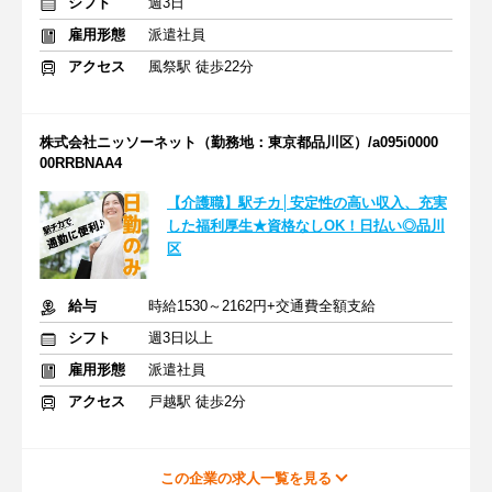
シフト
週3日
雇用形態
派遣社員
アクセス
風祭駅 徒歩22分
株式会社ニッソーネット（勤務地：東京都品川区）/a095i0000
00RRBNAA4
【介護職】駅チカ│安定性の高い収入、充実
した福利厚生★資格なしOK！日払い◎品川
区
給与
時給1530～2162円+交通費全額支給
シフト
週3日以上
雇用形態
派遣社員
アクセス
戸越駅 徒歩2分
この企業の求人一覧を見る