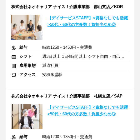
株式会社ネオキャリア ナイス！介護事業部 郡山支店／KOR
【デイサービスSTAFF】<資格なしでも活躍
>50代・60代の方多数！負担少なめ◎
給与
時給1250～1450円＋交通費
シフト
週3日以上 1日4時間以上 シフト自由・自己申告
雇用形態
派遣社員
アクセス
安積永盛駅
株式会社ネオキャリア ナイス！介護事業部 札幌支店／SAP
【デイサービスSTAFF】<資格なしでも活躍
>50代・60代の方多数！負担少なめ◎
給与
時給1200～1350円＋交通費