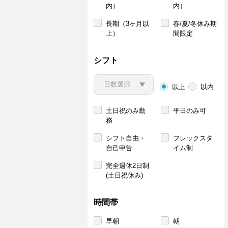
内）
内）
長期（3ヶ月以
春/夏/冬休み期
上）
間限定
シフト
以上
以内
土日祝のみ勤
平日のみ可
務
シフト自由・
フレックスタ
自己申告
イム制
完全週休2日制
(土日祝休み)
時間帯
早朝
朝