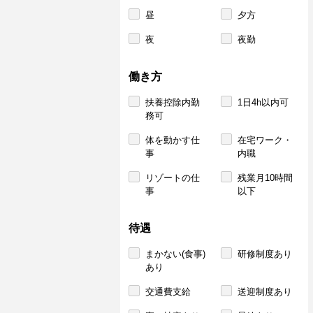
昼
夕方
夜
夜勤
働き方
扶養控除内勤
1日4h以内可
務可
体を動かす仕
在宅ワーク・
事
内職
リゾートの仕
残業月10時間
事
以下
待遇
まかない(食事)
研修制度あり
あり
交通費支給
送迎制度あり