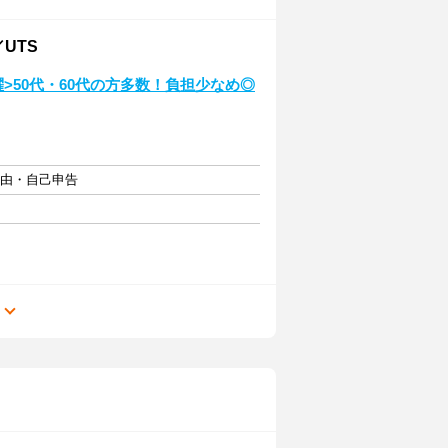
UTS
躍>50代・60代の方多数！負担少なめ◎
自由・自己申告
る