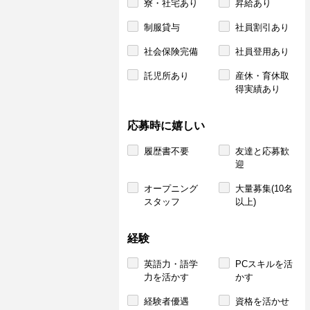
寮・社宅あり
昇給あり
制服貸与
社員割引あり
社会保険完備
社員登用あり
託児所あり
産休・育休取
得実績あり
応募時に嬉しい
履歴書不要
友達と応募歓
迎
オープニング
大量募集(10名
スタッフ
以上)
経験
英語力・語学
PCスキルを活
力を活かす
かす
経験者優遇
資格を活かせ