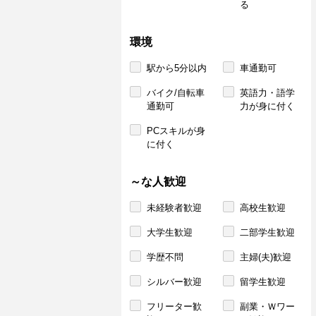
る
環境
駅から5分以内
車通勤可
バイク/自転車
英語力・語学
通勤可
力が身に付く
PCスキルが身
に付く
～な人歓迎
未経験者歓迎
高校生歓迎
大学生歓迎
二部学生歓迎
学歴不問
主婦(夫)歓迎
シルバー歓迎
留学生歓迎
フリーター歓
副業・Ｗワー