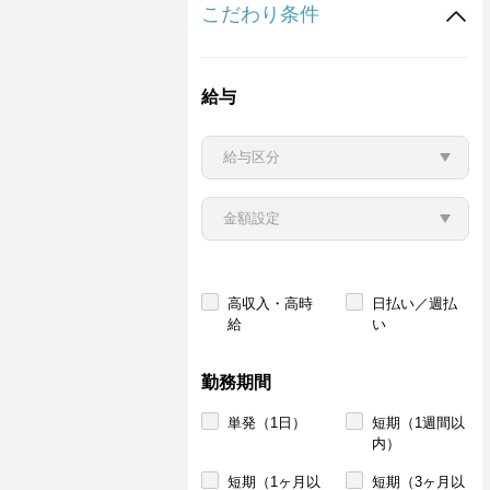
こだわり条件
給与
高収入・高時
日払い／週払
給
い
勤務期間
単発（1日）
短期（1週間以
内）
短期（1ヶ月以
短期（3ヶ月以