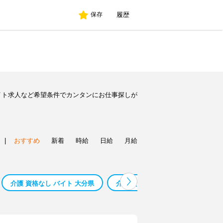
履歴
保存
イト求人など希望条件でカンタンにお仕事探しが
|
おすすめ
新着
時給
日給
月給
介護 資格なし バイト 大分県
介護 資格なし バイト 熊本県