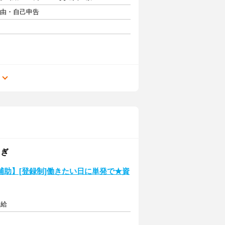
自由・自己申告
る
てぎ
助】[登録制]働きたい日に単発で★資
支給