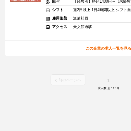
給与
【経験者】時給1400円～【未経験
シフト
週2日以上 1日4時間以上 シフト
雇用形態
派遣社員
アクセス
天文館通駅
この企業の求人一覧を見
1
前のページへ
求人数 全
113
件