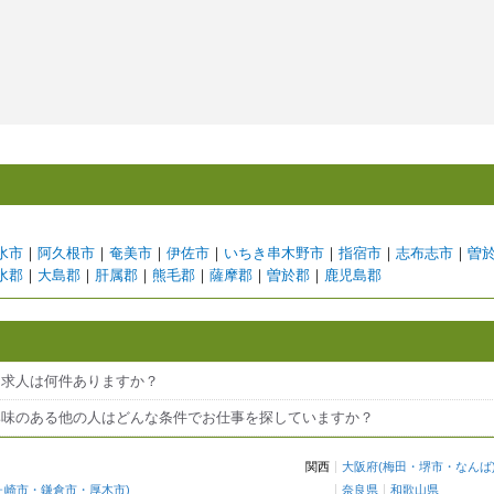
水市
｜
阿久根市
｜
奄美市
｜
伊佐市
｜
いちき串木野市
｜
指宿市
｜
志布志市
｜
曽
水郡
｜
大島郡
｜
肝属郡
｜
熊毛郡
｜
薩摩郡
｜
曽於郡
｜
鹿児島郡
る求人は何件ありますか？
に興味のある他の人はどんな条件でお仕事を探していますか？
関西
大阪府
(
梅田
・
堺市
・
なんば
ヶ崎市
・
鎌倉市
・
厚木市
)
奈良県
和歌山県