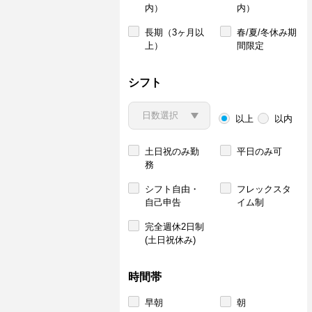
内）
内）
長期（3ヶ月以
春/夏/冬休み期
上）
間限定
シフト
以上
以内
土日祝のみ勤
平日のみ可
務
シフト自由・
フレックスタ
自己申告
イム制
完全週休2日制
(土日祝休み)
時間帯
早朝
朝