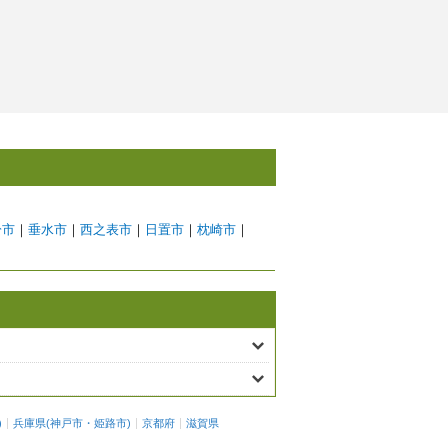
於市
｜
垂水市
｜
西之表市
｜
日置市
｜
枕崎市
｜
)
兵庫県
(
神戸市
・
姫路市
)
京都府
滋賀県