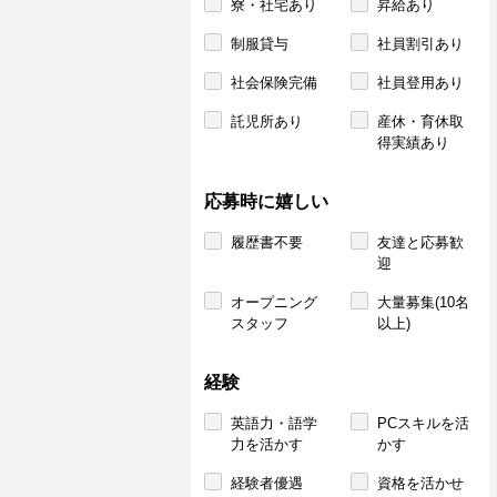
寮・社宅あり
昇給あり
制服貸与
社員割引あり
社会保険完備
社員登用あり
託児所あり
産休・育休取
得実績あり
応募時に嬉しい
履歴書不要
友達と応募歓
迎
オープニング
大量募集(10名
スタッフ
以上)
経験
英語力・語学
PCスキルを活
力を活かす
かす
経験者優遇
資格を活かせ