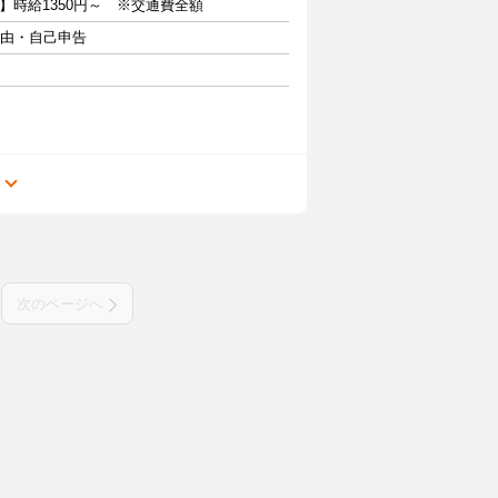
】時給1350円～ ※交通費全額
自由・自己申告
る
次のページへ