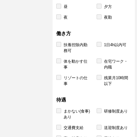
昼
夕方
夜
夜勤
働き方
扶養控除内勤
1日4h以内可
務可
体を動かす仕
在宅ワーク・
事
内職
リゾートの仕
残業月10時間
事
以下
待遇
まかない(食事)
研修制度あり
あり
交通費支給
送迎制度あり