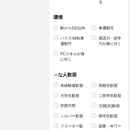
る
環境
駅から5分以内
車通勤可
バイク/自転車
英語力・語学
通勤可
力が身に付く
PCスキルが身
に付く
～な人歓迎
未経験者歓迎
高校生歓迎
大学生歓迎
二部学生歓迎
学歴不問
主婦(夫)歓迎
シルバー歓迎
留学生歓迎
フリーター歓
副業・Ｗワー