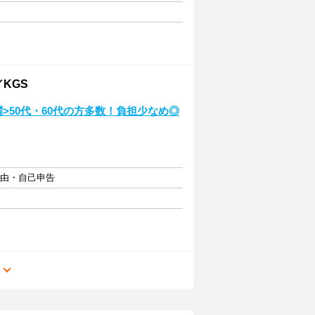
KGS
躍>50代・60代の方多数！負担少なめ◎
自由・自己申告
る