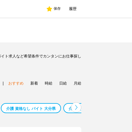
履歴
保存
バイト求人など希望条件でカンタンにお仕事探し
|
おすすめ
新着
時給
日給
月給
介護 資格なし バイト 大分県
介護 資格なし バイト 熊本県