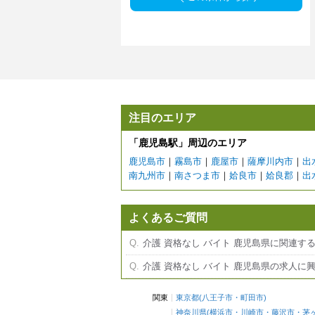
注目のエリア
「鹿児島駅」周辺のエリア
鹿児島市
｜
霧島市
｜
鹿屋市
｜
薩摩川内市
｜
出
南九州市
｜
南さつま市
｜
姶良市
｜
姶良郡
｜
出
よくあるご質問
介護 資格なし バイト 鹿児島県に関連す
介護 資格なし バイト 鹿児島県の求人
関東
東京都
(
八王子市
・
町田市
)
神奈川県
(
横浜市
・
川崎市
・
藤沢市
・
茅