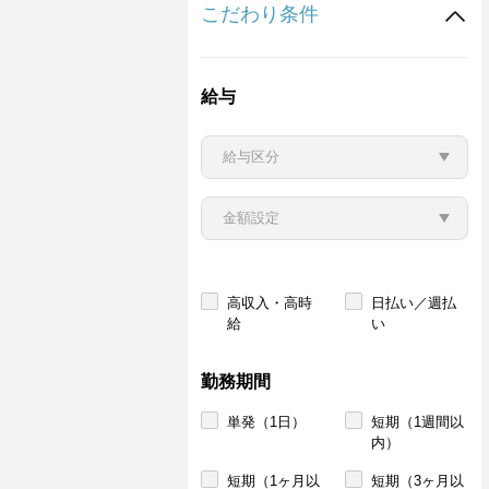
こだわり条件
給与
高収入・高時
日払い／週払
給
い
勤務期間
単発（1日）
短期（1週間以
内）
短期（1ヶ月以
短期（3ヶ月以