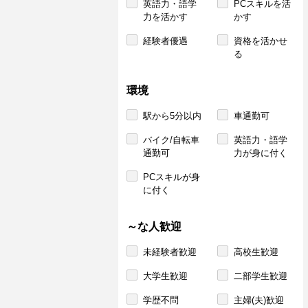
英語力・語学
PCスキルを活
力を活かす
かす
経験者優遇
資格を活かせ
る
環境
駅から5分以内
車通勤可
バイク/自転車
英語力・語学
通勤可
力が身に付く
PCスキルが身
に付く
～な人歓迎
未経験者歓迎
高校生歓迎
大学生歓迎
二部学生歓迎
学歴不問
主婦(夫)歓迎