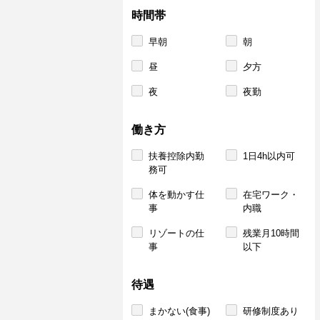
時間帯
早朝
朝
昼
夕方
夜
夜勤
働き方
扶養控除内勤
1日4h以内可
務可
体を動かす仕
在宅ワーク・
事
内職
リゾートの仕
残業月10時間
事
以下
待遇
まかない(食事)
研修制度あり