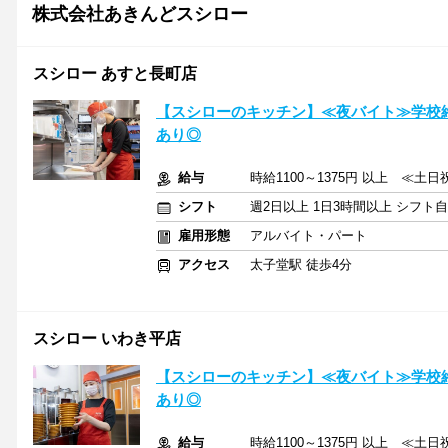
株式会社あきんどスシロー
スシロー あすと長町店
【スシローのキッチン】≪夜バイト≫学校
あり◎
給与
時給1100～1375円 以上 ≪土
シフト
週2日以上 1日3時間以上 シフト
雇用形態
アルバイト・パート
アクセス
太子堂駅 徒歩4分
スシロー いわき平店
【スシローのキッチン】≪夜バイト≫学校
あり◎
給与
時給1100～1375円 以上 ≪土