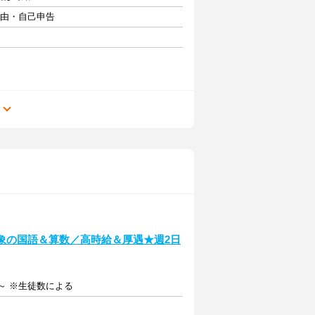
自由・自己申告
る
象の国語＆算数／高時給＆厚遇★週2日
0円～ ※生徒数による