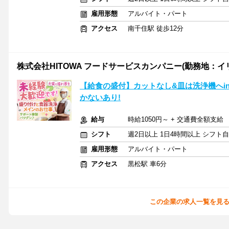
雇用形態
アルバイト・パート
アクセス
南千住駅 徒歩12分
株式会社HITOWA フードサービスカンパニー(勤務地：イリ
【給食の盛付】カットなし&皿は洗浄機へi
かないあり!
給与
時給1050円～ + 交通費全額支給
シフト
週2日以上 1日4時間以上 シフト
雇用形態
アルバイト・パート
アクセス
黒松駅 車6分
この企業の求人一覧を見