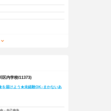
る
内学校/11373)
食を届けよう★未経験OK♪まかないあ
自由・自己申告