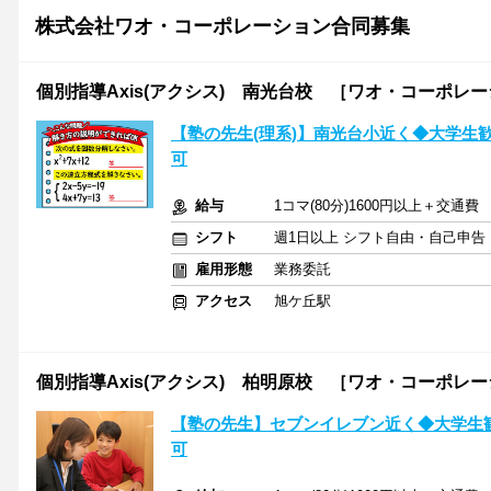
株式会社ワオ・コーポレーション合同募集
個別指導Axis(アクシス) 南光台校 ［ワオ・コーポレ
【塾の先生(理系)】南光台小近く◆大学生
可
給与
1コマ(80分)1600円以上＋交通費
シフト
週1日以上 シフト自由・自己申告
雇用形態
業務委託
アクセス
旭ケ丘駅
個別指導Axis(アクシス) 柏明原校 ［ワオ・コーポレ
【塾の先生】セブンイレブン近く◆大学生
可