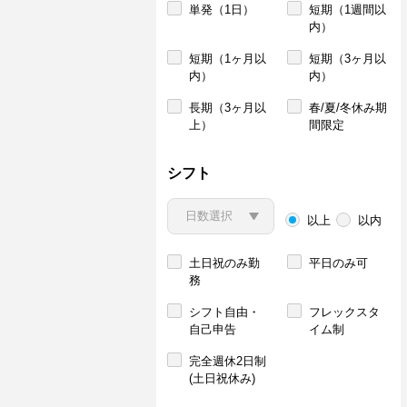
単発（1日）
短期（1週間以
内）
短期（1ヶ月以
短期（3ヶ月以
内）
内）
長期（3ヶ月以
春/夏/冬休み期
上）
間限定
シフト
以上
以内
土日祝のみ勤
平日のみ可
務
シフト自由・
フレックスタ
自己申告
イム制
完全週休2日制
(土日祝休み)