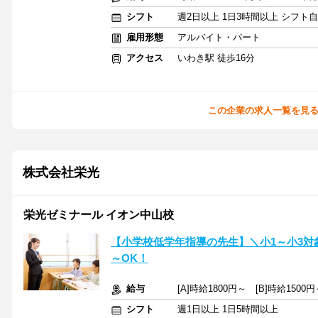
シフト
週2日以上 1日3時間以上 シフト
雇用形態
アルバイト・パート
アクセス
いわき駅 徒歩16分
この企業の求人一覧を見
株式会社栄光
栄光ゼミナール イオン中山校
【小学校低学年指導の先生】＼小1～小3対
～OK！
給与
[A]時給1800円～ [B]時給150
シフト
週1日以上 1日5時間以上