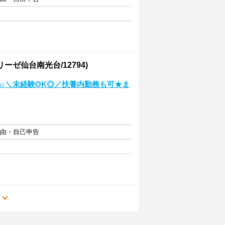
ーゼ仙台南光台/12794)
n♪＼未経験OK◎／扶養内勤務も可★ま
自由・自己申告
る