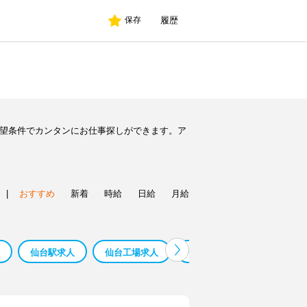
履歴
保存
希望条件でカンタンにお仕事探しができます。ア
|
おすすめ
新着
時給
日給
月給
仙台駅求人
仙台工場求人
仙台藤崎 求人
花 求人