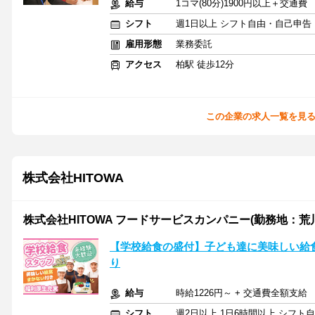
給与
1コマ(80分)1900円以上＋交通費
シフト
週1日以上 シフト自由・自己申告
雇用形態
業務委託
アクセス
柏駅 徒歩12分
この企業の求人一覧を見
株式会社HITOWA
株式会社HITOWA フードサービスカンパニー(勤務地：荒川区
【学校給食の盛付】子ども達に美味しい給
り
給与
時給1226円～ + 交通費全額支給
シフト
週2日以上 1日6時間以上 シフト