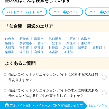
他の人はこんな検索をしています
バイトバイトバイト ｃｍ
バイト楽なバイト
バイト 楽な
「仙台駅」周辺のエリア
仙台市
石巻市
塩竈市
気仙沼市
白石市
名取市
角田市
多賀城市
岩沼市
登米市
栗原市
東松島市
大崎市
富谷市
伊具郡
牡鹿郡
刈田郡
加美郡
黒川郡
柴田郡
遠田郡
宮城郡
本吉郡
亘理郡
よくあるご質問
仙台バンケットクリエイション バイトに関連する求人は何
件ありますか？
仙台バンケットクリエイション バイトの求人に興味のある
他の人はどんな条件でお仕事を探していますか？
アルバイト探し・バイト求人TOP
宮城県
仙台市
仙台バンケッ