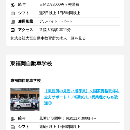
給与
日給2万2000円＋交通費
シフト
週2日以上 1日8時間以上
雇用形態
アルバイト・パート
アクセス
常陸大宮駅 車11分
株式会社大宮自動車教習所の求人一覧を見る
東福岡自動車学校
東福岡自動車学校
【教習所の見習い指導員】＼国家資格取得を
全力サポート！／転勤なし♪異業種からも歓
迎◎
給与
見習い期間中：月給21万3000円～
シフト
週5日以上 1日6時間以上