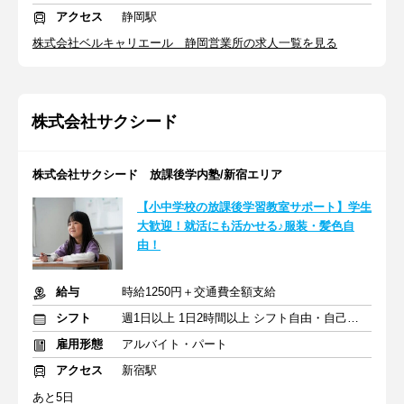
アクセス
静岡駅
株式会社ベルキャリエール 静岡営業所の求人一覧を見る
株式会社サクシード
株式会社サクシード 放課後学内塾/新宿エリア
【小中学校の放課後学習教室サポート】学生
大歓迎！就活にも活かせる♪服装・髪色自
由！
給与
時給1250円＋交通費全額支給
シフト
週1日以上 1日2時間以上 シフト自由・自己申告
雇用形態
アルバイト・パート
アクセス
新宿駅
あと5日