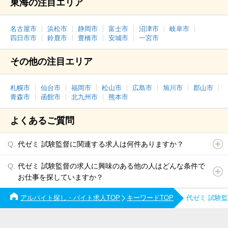
東海の注目エリア
名古屋市
浜松市
静岡市
富士市
沼津市
岐阜市
四日市市
鈴鹿市
豊橋市
安城市
一宮市
その他の注目エリア
札幌市
仙台市
福岡市
松山市
広島市
旭川市
郡山市
青森市
函館市
北九州市
熊本市
よくあるご質問
代ゼミ 試験監督に関連する求人は何件ありますか？
代ゼミ 試験監督の求人に興味のある他の人はどんな条件で
お仕事を探していますか？
アルバイト探し・バイト求人TOP
キーワードTOP
代ゼミ 試験