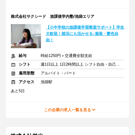
株式会社サクシード 放課後学内塾/池袋エリア
【小中学校の放課後学習教室サポート】学生
大歓迎！就活にも活かせる♪服装・髪色自
由！
給与
時給1250円＋交通費全額支給
シフト
週1日以上 1日2時間以上 シフト自由・自己申告
雇用形態
アルバイト・パート
アクセス
池袋駅
あと5日
この企業の求人一覧を見る