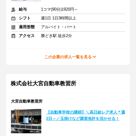
給与
1コマ(90分)1920円～
シフト
週1日 1日3時間以上
雇用形態
アルバイト・パート
アクセス
勝どき駅 徒歩2分
この企業の求人一覧を見る
株式会社大宮自動車教習所
大宮自動車教習所
【自動車学校の講師】＼高日給レア求人＊週
2日～／玉掛けなど講習免許を活かせる！