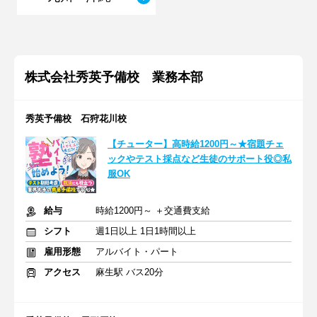
株式会社秀英予備校 業務本部
秀英予備校 石狩花川校
【チューター】高時給1200円～★宿題チェ
ックやテスト採点など生徒のサポート役◎私
服OK
給与
時給1200円～ ＋交通費支給
シフト
週1日以上 1日1時間以上
雇用形態
アルバイト・パート
アクセス
麻生駅 バス20分