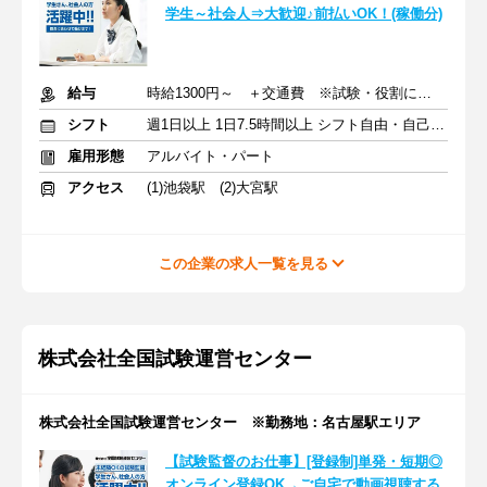
学生～社会人⇒大歓迎♪前払いOK！(稼働分)
給与
時給1300円～ ＋交通費 ※試験・役割により手当あり
シフト
週1日以上 1日7.5時間以上 シフト自由・自己申告
雇用形態
アルバイト・パート
アクセス
(1)池袋駅 (2)大宮駅
この企業の求人一覧を見る
株式会社全国試験運営センター
株式会社全国試験運営センター ※勤務地：名古屋駅エリア
【試験監督のお仕事】[登録制]単発・短期◎
オンライン登録OK→ご自宅で動画視聴する