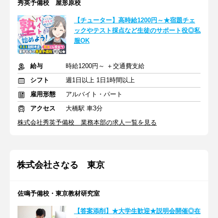
秀英予備校 屋形原校
【チューター】高時給1200円～★宿題チェ
ックやテスト採点など生徒のサポート役◎私
服OK
給与
時給1200円～ ＋交通費支給
シフト
週1日以上 1日1時間以上
雇用形態
アルバイト・パート
アクセス
大橋駅 車3分
株式会社秀英予備校 業務本部の求人一覧を見る
株式会社さなる 東京
佐鳴予備校・東京教材研究室
【答案添削】★大学生歓迎★説明会開催◎在