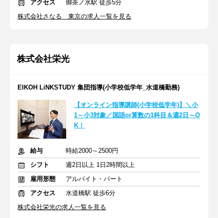
アクセス
御茶ノ水駅 徒歩5分
株式会社さなる 東京の求人一覧を見る
株式会社栄光
EIKOH LiNKSTUDY 集団指導(小学校低学年_水道橋勤務)
【オンライン指導講師(小学校低学年)】＼小
1～小3対象／国語or算数の1科目＆週2日～O
K！
給与
時給2000～2500円
シフト
週2日以上 1日2時間以上
雇用形態
アルバイト・パート
アクセス
水道橋駅 徒歩6分
株式会社栄光の求人一覧を見る