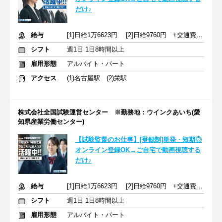
だけ♪
給与
[1]日給1万6623円 [2]日給9760円 +交通費規定支給
シフト
週1日 1日8時間以上
雇用形態
アルバイト・パート
アクセス
(1)名古屋駅 (2)栄駅
株式会社全国試験運営センター ※勤務地：ウインクあいち(愛
知県産業労働センター)
【試験監督のお仕事】[登録制]単発・短期◎
オンライン登録OK→ご自宅で動画視聴する
だけ♪
給与
[1]日給1万6623円 [2]日給9760円 +交通費規定支給
シフト
週1日 1日8時間以上
雇用形態
アルバイト・パート