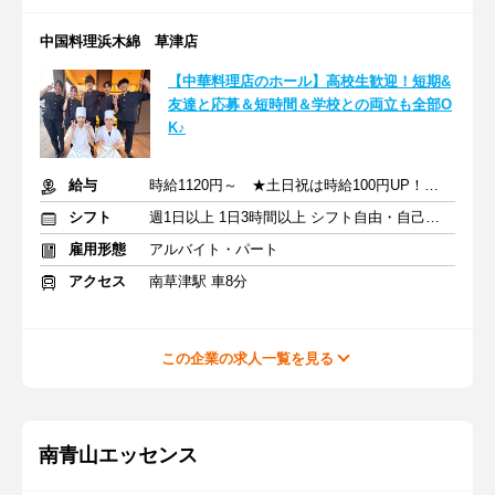
中国料理浜木綿 草津店
【中華料理店のホール】⾼校⽣歓迎！短期&
友達と応募＆短時間＆学校との両⽴も全部O
K♪
給与
時給1120円～ ★土日祝は時給100円UP！ ★高校生も同時給！
シフト
週1日以上 1日3時間以上 シフト自由・自己申告
雇用形態
アルバイト・パート
アクセス
南草津駅 車8分
この企業の求人一覧を見る
南青山エッセンス