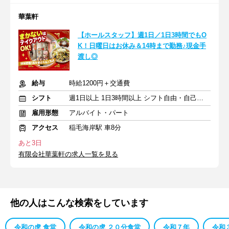
華葉軒
【ホールスタッフ】週1日／1日3時間でもO
K！日曜日はお休み＆14時まで勤務♪現金手
渡し◎
給与
時給1200円＋交通費
シフト
週1日以上 1日3時間以上 シフト自由・自己申告
雇用形態
アルバイト・パート
アクセス
稲毛海岸駅 車8分
あと3日
有限会社華葉軒の求人一覧を見る
他の人はこんな検索をしています
令和の虎 食堂
令和の虎 ２０分食堂
令和７年
令和