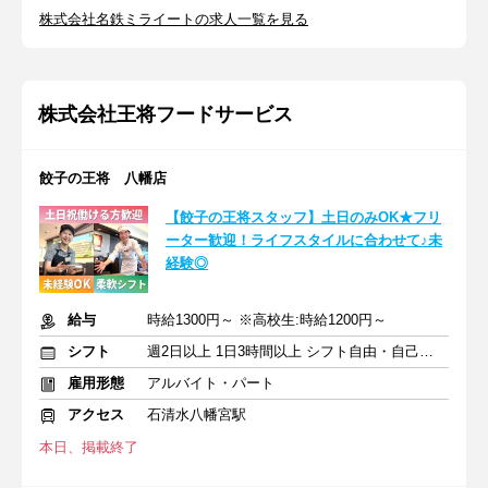
株式会社名鉄ミライートの求人一覧を見る
株式会社王将フードサービス
餃子の王将 八幡店
【餃子の王将スタッフ】土日のみOK★フリ
ーター歓迎！ライフスタイルに合わせて♪未
経験◎
給与
時給1300円～ ※高校生:時給1200円～
シフト
週2日以上 1日3時間以上 シフト自由・自己申告
雇用形態
アルバイト・パート
アクセス
石清水八幡宮駅
本日、掲載終了