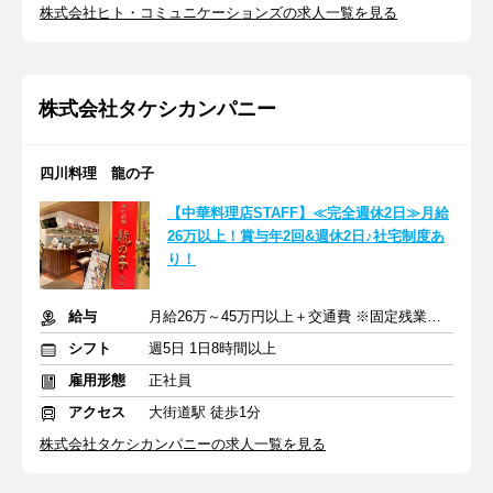
株式会社ヒト・コミュニケーションズの求人一覧を見る
株式会社タケシカンパニー
四川料理 龍の子
【中華料理店STAFF】≪完全週休2日≫月給
26万以上！賞与年2回&週休2日♪社宅制度あ
り！
給与
月給26万～45万円以上＋交通費 ※固定残業代含む
シフト
週5日 1日8時間以上
雇用形態
正社員
アクセス
大街道駅 徒歩1分
株式会社タケシカンパニーの求人一覧を見る