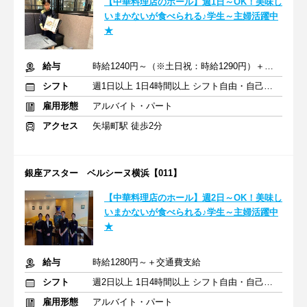
【中華料理店のホール】週1日～OK！美味し
いまかないが食べられる♪学生～主婦活躍中
★
給与
時給1240円～（※土日祝：時給1290円）＋交通費支給
シフト
週1日以上 1日4時間以上 シフト自由・自己申告
雇用形態
アルバイト・パート
アクセス
矢場町駅 徒歩2分
銀座アスター ベルシーヌ横浜【011】
【中華料理店のホール】週2日～OK！美味し
いまかないが食べられる♪学生～主婦活躍中
★
給与
時給1280円～＋交通費支給
シフト
週2日以上 1日4時間以上 シフト自由・自己申告
雇用形態
アルバイト・パート