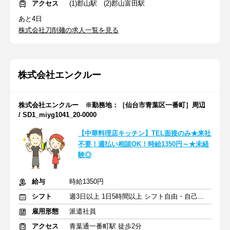
アクセス
(1)郡山駅 (2)郡山富田駅
あと4日
株式会社刀削麺の求人一覧を見る
株式会社エンクルー
株式会社エンクルー ※勤務地：［仙台市青葉区一番町］周辺
/ SD1_miyg1041_20-0000
【中華料理店キッチン】TEL面接のみ★来社
不要！週払い相談OK！時給1350円～★未経
験◎
給与
時給1350円
シフト
週3日以上 1日5時間以上 シフト自由・自己申告
雇用形態
派遣社員
アクセス
青葉通一番町駅 徒歩2分