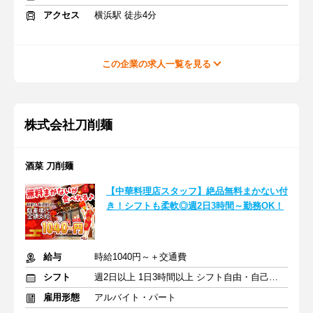
アクセス
横浜駅 徒歩4分
この企業の求人一覧を見る
株式会社刀削麺
酒菜 刀削麺
【中華料理店スタッフ】絶品無料まかない付
き！シフトも柔軟◎週2日3時間～勤務OK！
給与
時給1040円～＋交通費
シフト
週2日以上 1日3時間以上 シフト自由・自己申告
雇用形態
アルバイト・パート