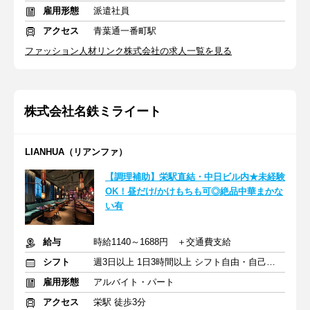
雇用形態
派遣社員
アクセス
青葉通一番町駅
ファッション人材リンク株式会社の求人一覧を見る
株式会社名鉄ミライート
LIANHUA（リアンファ）
【調理補助】栄駅直結・中日ビル内★未経験
OK！昼だけ/かけもちも可◎絶品中華まかな
い有
給与
時給1140～1688円 ＋交通費支給
シフト
週3日以上 1日3時間以上 シフト自由・自己申告
雇用形態
アルバイト・パート
アクセス
栄駅 徒歩3分