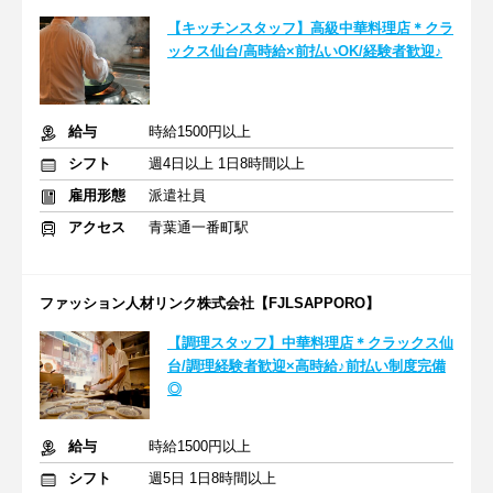
【キッチンスタッフ】高級中華料理店＊クラ
ックス仙台/高時給×前払いOK/経験者歓迎♪
給与
時給1500円以上
シフト
週4日以上 1日8時間以上
雇用形態
派遣社員
アクセス
青葉通一番町駅
ファッション人材リンク株式会社【FJLSAPPORO】
【調理スタッフ】中華料理店＊クラックス仙
台/調理経験者歓迎×高時給♪前払い制度完備
◎
給与
時給1500円以上
シフト
週5日 1日8時間以上