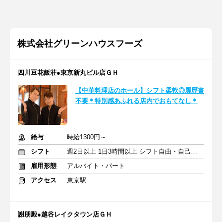
株式会社グリーンハウスフーズ
四川豆花飯荘●東京新丸ビル店ＧＨ
【中華料理店のホール】シフト柔軟◎履歴書
不要＊特別感あふれる店内でおもてなし＊
給与
時給1300円～
シフト
週2日以上 1日3時間以上 シフト自由・自己申告
雇用形態
アルバイト・パート
アクセス
東京駅
謝朋殿●越谷レイクタウン店ＧＨ