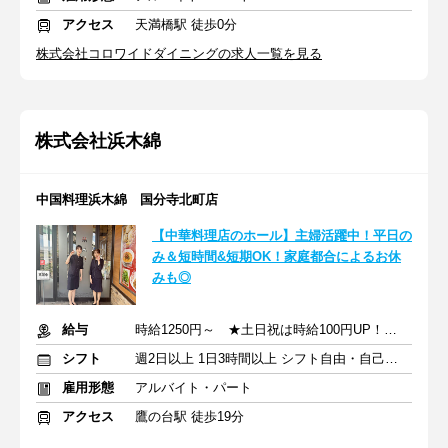
アクセス
天満橋駅 徒歩0分
株式会社コロワイドダイニングの求人一覧を見る
株式会社浜木綿
中国料理浜木綿 国分寺北町店
【中華料理店のホール】主婦活躍中！平⽇の
み＆短時間&短期OK！家庭都合によるお休
みも◎
給与
時給1250円～ ★土日祝は時給100円UP！ ★高校生も同時給！
シフト
週2日以上 1日3時間以上 シフト自由・自己申告
雇用形態
アルバイト・パート
アクセス
鷹の台駅 徒歩19分