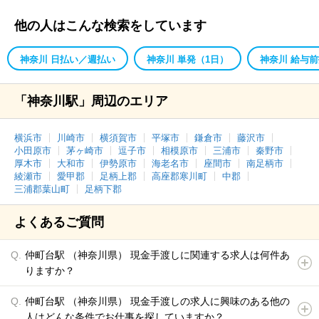
他の人はこんな検索をしています
神奈川 日払い／週払い
神奈川 単発（1日）
神奈川 給与
「神奈川駅」周辺のエリア
横浜市
川崎市
横須賀市
平塚市
鎌倉市
藤沢市
小田原市
茅ヶ崎市
逗子市
相模原市
三浦市
秦野市
厚木市
大和市
伊勢原市
海老名市
座間市
南足柄市
綾瀬市
愛甲郡
足柄上郡
高座郡寒川町
中郡
三浦郡葉山町
足柄下郡
よくあるご質問
仲町台駅 （神奈川県） 現金手渡しに関連する求人は何件あ
りますか？
仲町台駅 （神奈川県） 現金手渡しの求人に興味のある他の
人はどんな条件でお仕事を探していますか？