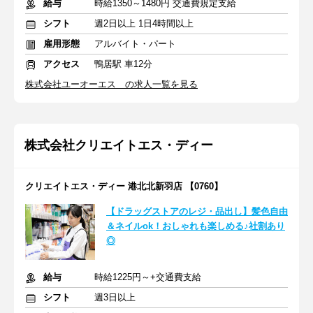
給与
時給1350～1480円 交通費規定支給
シフト
週2日以上 1日4時間以上
雇用形態
アルバイト・パート
アクセス
鴨居駅 車12分
株式会社ユーオーエス の求人一覧を見る
株式会社クリエイトエス・ディー
クリエイトエス・ディー 港北北新羽店 【0760】
【ドラッグストアのレジ・品出し】髪色自由
＆ネイルok！おしゃれも楽しめる♪社割あり
◎
給与
時給1225円～+交通費支給
シフト
週3日以上