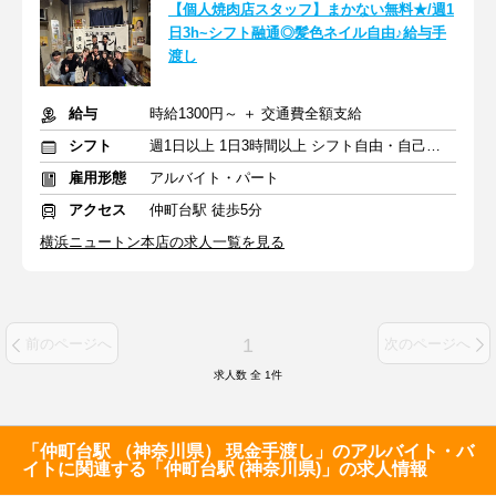
【個人焼肉店スタッフ】まかない無料★/週1
日3h~シフト融通◎髪色ネイル自由♪給与手
渡し
給与
時給1300円～ ＋ 交通費全額支給
シフト
週1日以上 1日3時間以上 シフト自由・自己申告
雇用形態
アルバイト・パート
アクセス
仲町台駅 徒歩5分
横浜ニュートン本店の求人一覧を見る
1
前のページへ
次のページへ
求人数 全
1
件
「仲町台駅 （神奈川県） 現金手渡し」のアルバイト・バ
イトに関連する「仲町台駅 (神奈川県)」の求人情報