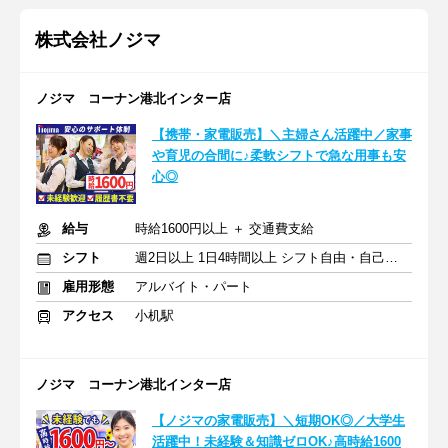
株式会社ノジマ
ノジマ コーナン港北インター店
【携帯・家電販売】＼主婦さん活躍中／家事
や育児の合間に♪柔軟シフトで急な用事も安
心◎
給与
時給1600円以上 ＋ 交通費支給
シフト
週2日以上 1日4時間以上 シフト自由・自己申告
雇用形態
アルバイト・パート
アクセス
小机駅
ノジマ コーナン港北インター店
【ノジマの家電販売】＼短期OK◎／大学生
活躍中！未経験＆知識ゼロOK♪高時給1600