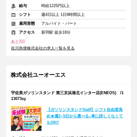
給与
時給1225円以上
シフト
週4日以上 1日8時間以上
雇用形態
アルバイト・パート
アクセス
新羽駅 徒歩18分
あと2日
佐川急便株式会社の求人一覧を見る
株式会社ユーオーエス
宇佐美ガソリンスタンド 第三京浜港北インター店(ENEOS) /1
13073sy
【ガソリンスタンドStaff】シフト自由度高
め★週2~5日から選べる♪車に詳しくなくて
もOK!!