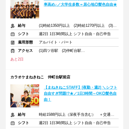
率高め♪／大学生多数＝居心地◎髪色自由★
給与
(1)時給1350円以上 (2)時給1270円以上 (3)時給1350円以上
シフト
週2日 1日3時間以上 シフト自由・自己申告
雇用形態
アルバイト・パート
アクセス
(1)四ツ谷駅 (2)仲町台駅 (3)桜木町駅
あと2日
カラオケまねきねこ 仲町台駅前店
【まねきねこSTAFF】[夜勤・週2] ＼シフト
自由すぎ問題!?★／1日3時間～OK◎髪色自
由！
給与
時給1588円以上（深夜手当含む） ＋交通費支給
シフト
週2日 1日3時間以上 シフト自由・自己申告