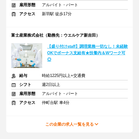
雇用形態
アルバイト・パート
アクセス
新羽駅 徒歩17分
富士産業株式会社（勤務先：ウエルケア新吉田）
【盛り付けstaff】調理業務一切なし！未経験
OKでボーナス支給有★扶養内＆Wワーク可
◎
給与
時給1225円以上+交通費
シフト
週2日以上
雇用形態
アルバイト・パート
アクセス
仲町台駅 車4分
この企業の求人一覧を見る