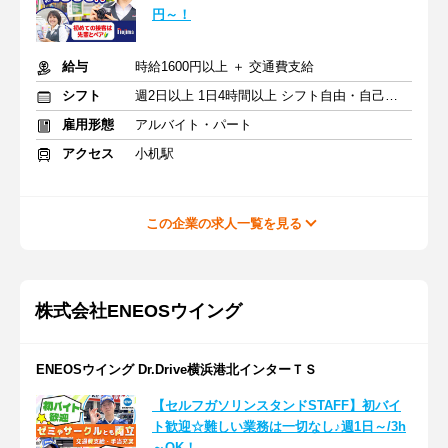
円～！
給与
時給1600円以上 ＋ 交通費支給
シフト
週2日以上 1日4時間以上 シフト自由・自己申告
雇用形態
アルバイト・パート
アクセス
小机駅
この企業の求人一覧を見る
株式会社ENEOSウイング
ENEOSウイング Dr.Drive横浜港北インターＴＳ
【セルフガソリンスタンドSTAFF】初バイ
ト歓迎☆難しい業務は一切なし♪週1日～/3h
～OK！