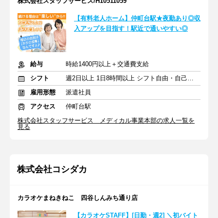
株式会社スタッフサービス/H10511059
【有料老人ホーム】仲町台駅★夜勤あり◎収
入アップを目指す！駅近で通いやすい◎
給与
時給1400円以上＋交通費支給
シフト
週2日以上 1日8時間以上 シフト自由・自己申告
雇用形態
派遣社員
アクセス
仲町台駅
株式会社スタッフサービス メディカル事業本部の求人一覧を
見る
株式会社コシダカ
カラオケまねきねこ 四谷しんみち通り店
【カラオケSTAFF】[日勤・週2] ＼初バイト