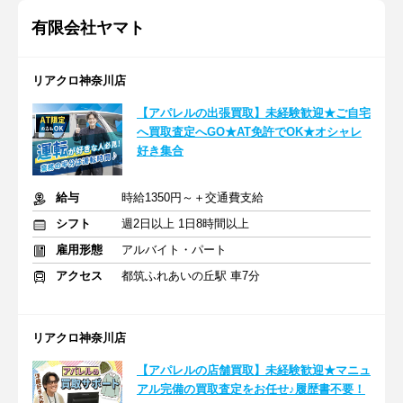
有限会社ヤマト
リアクロ神奈川店
【アパレルの出張買取】未経験歓迎★ご自宅
へ買取査定へGO★AT免許でOK★オシャレ
好き集合
給与
時給1350円～＋交通費支給
シフト
週2日以上 1日8時間以上
雇用形態
アルバイト・パート
アクセス
都筑ふれあいの丘駅 車7分
リアクロ神奈川店
【アパレルの店舗買取】未経験歓迎★マニュ
アル完備の買取査定をお任せ♪履歴書不要！