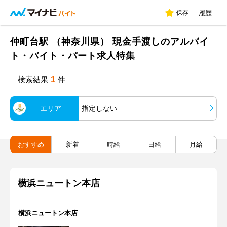
保存
履歴
仲町台駅 （神奈川県） 現金手渡しのアルバイ
ト・バイト・パート求人特集
1
検索結果
件
エリア
指定しない
おすすめ
新着
時給
日給
月給
横浜ニュートン本店
横浜ニュートン本店