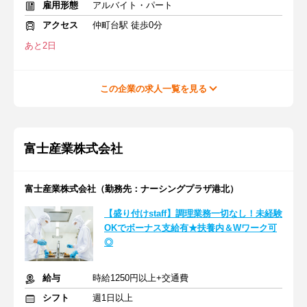
雇用形態
アルバイト・パート
アクセス
仲町台駅 徒歩0分
あと2日
この企業の求人一覧を見る
富士産業株式会社
富士産業株式会社（勤務先：ナーシングプラザ港北）
【盛り付けstaff】調理業務一切なし！未経験
OKでボーナス支給有★扶養内＆Wワーク可
◎
給与
時給1250円以上+交通費
シフト
週1日以上