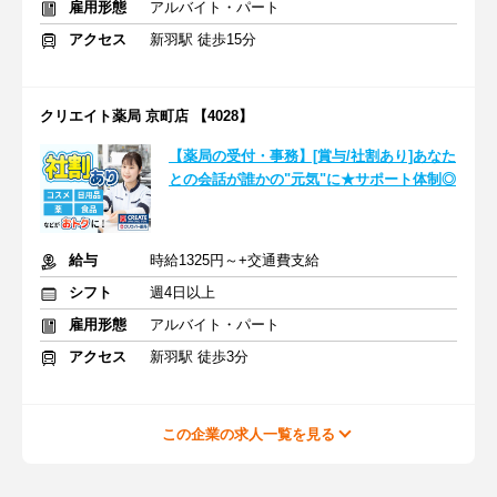
雇用形態
アルバイト・パート
アクセス
新羽駅 徒歩15分
クリエイト薬局 京町店 【4028】
【薬局の受付・事務】[賞与/社割あり]あなた
との会話が誰かの"元気"に★サポート体制◎
給与
時給1325円～+交通費支給
シフト
週4日以上
雇用形態
アルバイト・パート
アクセス
新羽駅 徒歩3分
この企業の求人一覧を見る