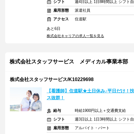
シフト
週4日以上 1日8時間以上 シフト
雇用形態
派遣社員
アクセス
住道駅
あと6日
株式会社キャリアの求人一覧を見る
株式会社スタッフサービス メディカル事業本部
株式会社スタッフサービス/K10229698
【看護師】住道駅★土日休み♪平日だけ！
ス抜群！
給与
時給1900円以上＋交通費支給
シフト
週3日以上 1日3時間以上 シフト
雇用形態
アルバイト・パート