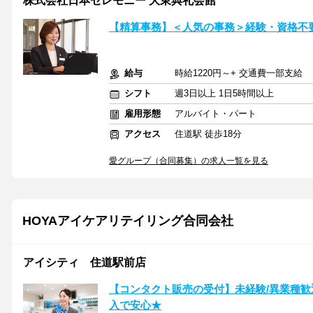
株式会社日本セレモニー 大東典礼会館
【精算事務】＜人気の事務＞経験・資格不
給与
時給1220円～+ 交通費一部支給
シフト
週3日以上 1日5時間以上
雇用形態
アルバイト・パート
アクセス
住道駅 徒歩18分
愛グループ（合同募集）の求人一覧を見る
HOYAアイケアリテイリング合同会社
アイシティ 住道駅前店
【コンタクト販売の受付】未経験/異業種歓
入で安心★