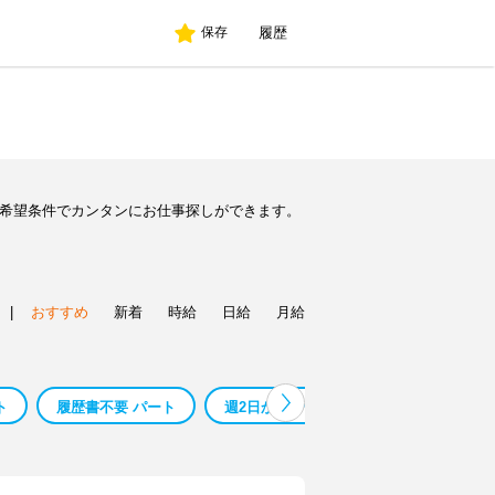
履歴
保存
ど希望条件でカンタンにお仕事探しができます。
|
おすすめ
新着
時給
日給
月給
ト
履歴書不要 パート
週2日から パート