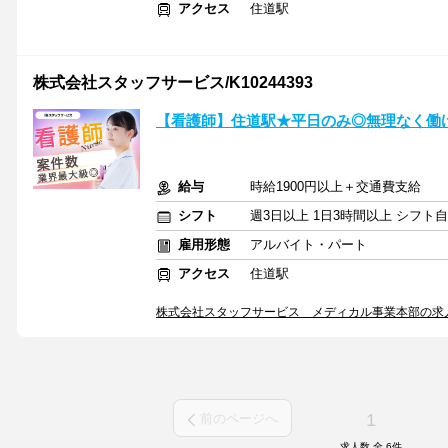
アクセス
住道駅
株式会社スタッフサービス/K10244393
【看護師】住道駅★平日のみ◎無理なく働
給与
時給1900円以上＋交通費支給
シフト
週3日以上 1日3時間以上 シフト
雇用形態
アルバイト・パート
アクセス
住道駅
株式会社スタッフサービス メディカル事業本部の求
1
前のページへ
求人数 全
6
件