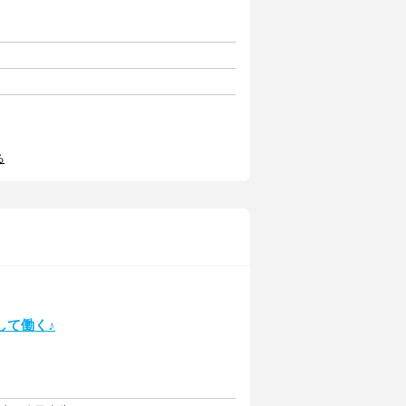
る
して働く♪