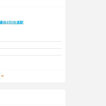
週休2日|住道駅
る