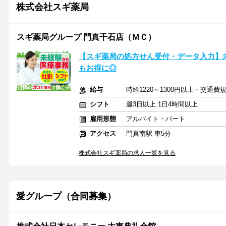
株式会社スギ薬局
スギ薬局グループ 門真千石店（ＭＣ）
【スギ薬局の処方せん受付・データ入力】未経
もお得に◎
給与
時給1220～1300円以上＋交通費
シフト
週3日以上 1日4時間以上
雇用形態
アルバイト・パート
アクセス
門真南駅 車5分
株式会社スギ薬局の求人一覧を見る
愛グループ（合同募集）