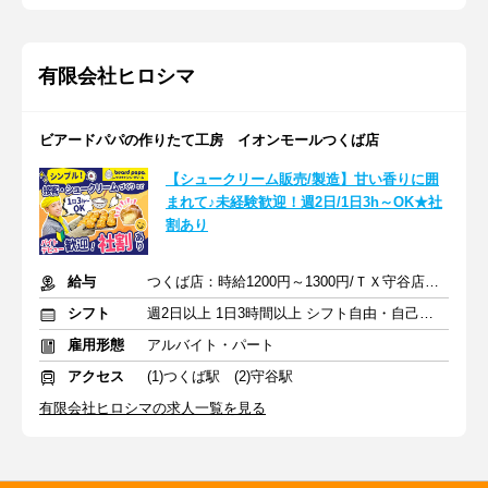
有限会社ヒロシマ
ビアードパパの作りたて工房 イオンモールつくば店
【シュークリーム販売/製造】甘い香りに囲
まれて♪未経験歓迎！週2日/1日3h～OK★社
割あり
給与
つくば店：時給1200円～1300円/ＴＸ守谷店：時給1200円～
シフト
週2日以上 1日3時間以上 シフト自由・自己申告
雇用形態
アルバイト・パート
アクセス
(1)つくば駅 (2)守谷駅
有限会社ヒロシマの求人一覧を見る