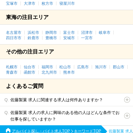
宝塚市
大津市
枚方市
寝屋川市
東海の注目エリア
名古屋市
浜松市
静岡市
富士市
沼津市
岐阜市
四日市市
鈴鹿市
豊橋市
安城市
一宮市
その他の注目エリア
札幌市
仙台市
福岡市
松山市
広島市
旭川市
郡山市
青森市
函館市
北九州市
熊本市
よくあるご質問
佐藤製菓 求人に関連する求人は何件ありますか？
佐藤製菓 求人の求人に興味のある他の人はどんな条件でお
仕事を探していますか？
アルバイト探し・バイト求人TOP
キーワードTOP
佐藤製菓 求