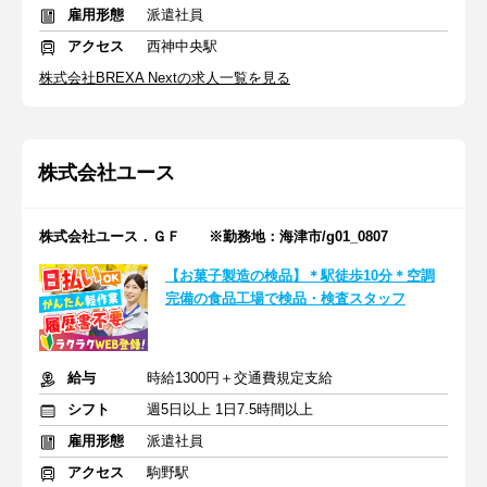
雇用形態
派遣社員
アクセス
西神中央駅
株式会社BREXA Nextの求人一覧を見る
株式会社ユース
株式会社ユース．ＧＦ ※勤務地：海津市/g01_0807
【お菓子製造の検品】＊駅徒歩10分＊空調
完備の食品工場で検品・検査スタッフ
給与
時給1300円＋交通費規定支給
シフト
週5日以上 1日7.5時間以上
雇用形態
派遣社員
アクセス
駒野駅