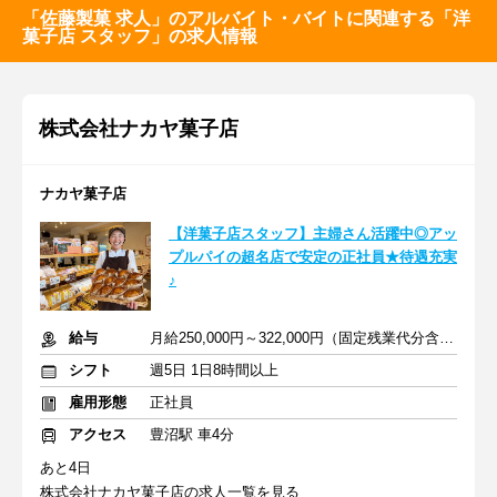
「佐藤製菓 求人」のアルバイト・バイトに関連する「洋
菓子店 スタッフ」の求人情報
株式会社ナカヤ菓子店
ナカヤ菓子店
【洋菓子店スタッフ】主婦さん活躍中◎アッ
プルパイの超名店で安定の正社員★待遇充実
♪
給与
月給250,000円～322,000円（固定残業代分含む）+交通費
シフト
週5日 1日8時間以上
雇用形態
正社員
アクセス
豊沼駅 車4分
あと4日
株式会社ナカヤ菓子店の求人一覧を見る