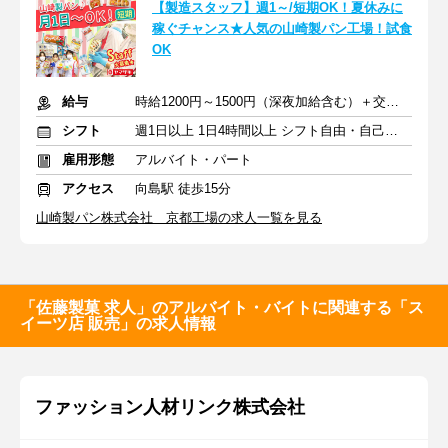
【製造スタッフ】週1～/短期OK！夏休みに
稼ぐチャンス★人気の山崎製パン工場！試食
OK
給与
時給1200円～1500円（深夜加給含む）＋交通費
シフト
週1日以上 1日4時間以上 シフト自由・自己申告
雇用形態
アルバイト・パート
アクセス
向島駅 徒歩15分
山崎製パン株式会社 京都工場の求人一覧を見る
「佐藤製菓 求人」のアルバイト・バイトに関連する「ス
イーツ店 販売」の求人情報
ファッション人材リンク株式会社