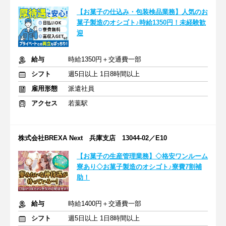
【お菓子の仕込み・包装検品業務】人気のお
菓子製造のオシゴト♪時給1350円！未経験歓
迎
給与
時給1350円＋交通費一部
シフト
週5日以上 1日8時間以上
雇用形態
派遣社員
アクセス
若葉駅
株式会社BREXA Next 兵庫支店 13044-02／E10
【お菓子の生産管理業務】◇格安ワンルーム
寮あり◇お菓子製造のオシゴト♪寮費7割補
助！
給与
時給1400円＋交通費一部
シフト
週5日以上 1日8時間以上