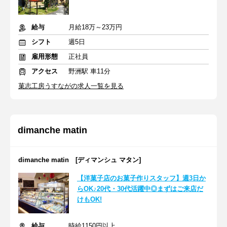
給与
月給18万～23万円
シフト
週5日
雇用形態
正社員
アクセス
野洲駅 車11分
菓志工房うすながの求人一覧を見る
dimanche matin
dimanche matin [ディマンシュ マタン]
【洋菓子店のお菓子作りスタッフ】週3日か
らOK♪20代・30代活躍中◎まずはご来店だ
けもOK!
給与
時給1150円以上