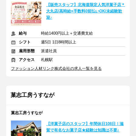
【販売スタッフ】北海道限定人気洋菓子店＊
大丸店/高時給×手数料0前払いOK/未経験歓
迎♪
給与
時給1400円以上＋交通費支給
シフト
週5日 1日8時間以上
雇用形態
派遣社員
アクセス
札幌駅
ファッション人材リンク株式会社の求人一覧を見る
菓志工房うすなが
菓志工房うすなが
【洋菓子店のスタッフ】年間休日108日！滋
賀で有名なお菓子店★経験は知識は不要♪