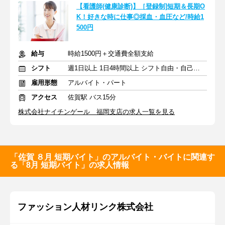
【看護師(健康診断)】［登録制]短期＆長期O
K！好きな時に仕事◎採血・血圧など/時給1
500円
給与
時給1500円＋交通費全額支給
シフト
週1日以上 1日4時間以上 シフト自由・自己申告
雇用形態
アルバイト・パート
アクセス
佐賀駅 バス15分
株式会社ナイチンゲール 福岡支店の求人一覧を見る
「佐賀 ８月 短期バイト」のアルバイト・バイトに関連す
る「8月 短期バイト」の求人情報
ファッション人材リンク株式会社