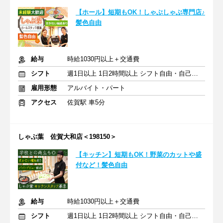
【ホール】短期もOK！しゃぶしゃぶ専門店♪
髪色自由
給与
時給1030円以上＋交通費
シフト
週1日以上 1日2時間以上 シフト自由・自己申告
雇用形態
アルバイト・パート
アクセス
佐賀駅 車5分
しゃぶ葉 佐賀大和店＜198150＞
【キッチン】短期もOK！野菜のカットや盛
付など！髪色自由
給与
時給1030円以上＋交通費
シフト
週1日以上 1日2時間以上 シフト自由・自己申告