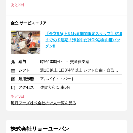
あと3日
金立 サービスエリア
【金立SA(上り)お盆期間限定スタッフ】8/16
までのド短期！帰省中だけOK◎自由度バツ
グン!!
給与
時給1030円～ ＋ 交通費支給
シフト
週1日以上 1日3時間以上 シフト自由・自己申告
雇用形態
アルバイト・パート
アクセス
佐賀大和IC 車5分
あと3日
風月フーズ株式会社の求人一覧を見る
株式会社リョーユーパン