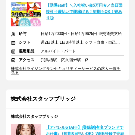
【誘導staff】＼入社祝い金5万円★／当日面
接可⇒週払いで即稼げる！短期もOK！寮あ
り◎
給与
日給1万2000円～日給1万9625円 ※交通費支給
シフト
週2日以上 1日8時間以上 シフト自由・自己申告
雇用形態
アルバイト・パート
アクセス
(1)鳥栖駅 (2)久留米駅 (3)筑後船小屋駅
株式会社ライジングサンセキュリティーサービスの求人一覧を
見る
株式会社スタッフブリッジ
株式会社スタッフブリッジ
【アパレルSTAFF】[登録制]有名ブランドで
お仕事♪《短期&日払いOK》WEB登録で完結