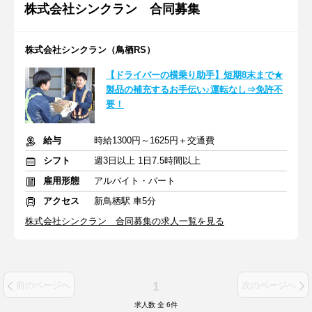
株式会社シンクラン 合同募集
株式会社シンクラン（鳥栖RS）
【ドライバーの横乗り助手】短期8末まで★
製品の補充するお手伝い♪運転なし⇒免許不
要！
給与
時給1300円～1625円＋交通費
シフト
週3日以上 1日7.5時間以上
雇用形態
アルバイト・パート
アクセス
新鳥栖駅 車5分
株式会社シンクラン 合同募集の求人一覧を見る
1
前のページへ
次のページへ
求人数 全
6
件