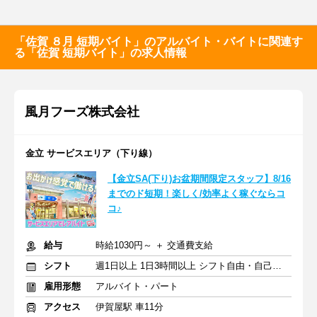
「佐賀 ８月 短期バイト」のアルバイト・バイトに関連す
る「佐賀 短期バイト」の求人情報
風月フーズ株式会社
金立 サービスエリア（下り線）
【金立SA(下り)お盆期間限定スタッフ】8/16
までのド短期！楽しく/効率よく稼ぐならコ
コ♪
給与
時給1030円～ ＋ 交通費支給
シフト
週1日以上 1日3時間以上 シフト自由・自己申告
雇用形態
アルバイト・パート
アクセス
伊賀屋駅 車11分