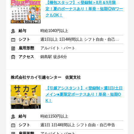
【梱包スタッフ】＜登録制＞8月＆9月限
定！夏のボーナスあり！単発・短期◎Wワー
クもOK！
給与
時給1040円以上
シフト
週1日以上 1日4時間以上 シフト自由・自己申告
雇用形態
アルバイト・パート
アクセス
鍋島駅 徒歩6分
株式会社サカイ引越センター 佐賀支社
【引越アシスタント】＜登録制＞週1日/土日
メイン■夏限定ボーナスあり！単発・短期O
K！
給与
時給1150円以上
シフト
週1日 1日4時間以上 シフト自由・自己申告
雇用形態
アルバイト・パート