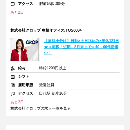
アクセス
肥前旭駅 車8分
あと2日
株式会社グロップ 鳥栖オフィス/TOS0084
【原料小分け】日勤×土日祝休み×年休121日
★＜急募！短期～8月末まで＞40～60代活躍
中！
給与
時給1290円以上
シフト
雇用形態
派遣社員
アクセス
田代駅 徒歩16分
あと2日
株式会社グロップの求人一覧を見る