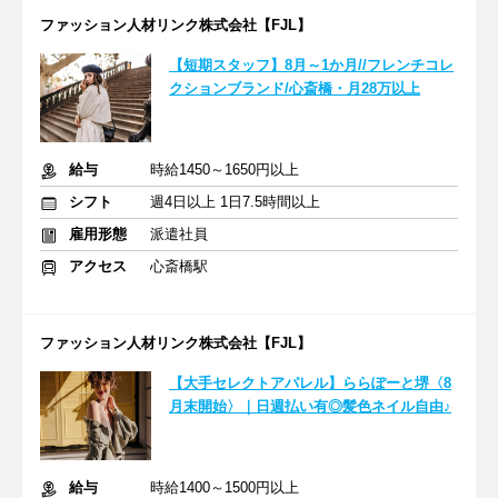
ファッション人材リンク株式会社【FJL】
【短期スタッフ】8月～1か月//フレンチコレ
クションブランド/心斎橋・月28万以上
給与
時給1450～1650円以上
シフト
週4日以上 1日7.5時間以上
雇用形態
派遣社員
アクセス
心斎橋駅
ファッション人材リンク株式会社【FJL】
【大手セレクトアパレル】ららぽーと堺〈8
月末開始〉｜日週払い有◎髪色ネイル自由♪
給与
時給1400～1500円以上