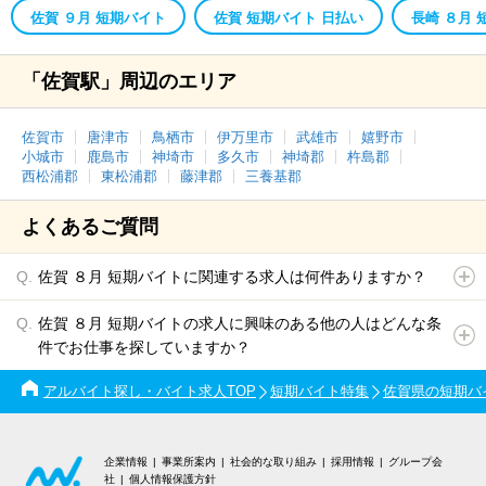
佐賀 ９月 短期バイト
佐賀 短期バイト 日払い
長崎 ８月 
「佐賀駅」周辺のエリア
佐賀市
唐津市
鳥栖市
伊万里市
武雄市
嬉野市
小城市
鹿島市
神埼市
多久市
神埼郡
杵島郡
西松浦郡
東松浦郡
藤津郡
三養基郡
よくあるご質問
佐賀 ８月 短期バイトに関連する求人は何件ありますか？
佐賀 ８月 短期バイトの求人に興味のある他の人はどんな条
件でお仕事を探していますか？
アルバイト探し・バイト求人TOP
短期バイト特集
佐賀県の短期バ
企業情報
事業所案内
社会的な取り組み
採用情報
グループ会
社
個人情報保護方針