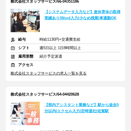
株式会社スタッフサービス/66-04351186
【システムデータ入力など】産休育休の取得
実績あり|Word入力|少なめ残業|車通勤OK
給与
時給1130円+交通費支給
シフト
週5日以上 1日8時間以上
雇用形態
紹介予定派遣
アクセス
株式会社スタッフサービスの求人一覧を見る
株式会社スタッフサービス/64-04420628
【部内アシスタント業務など】駅から徒歩5
分以内|エクセル入力|定時退社|佐賀駅