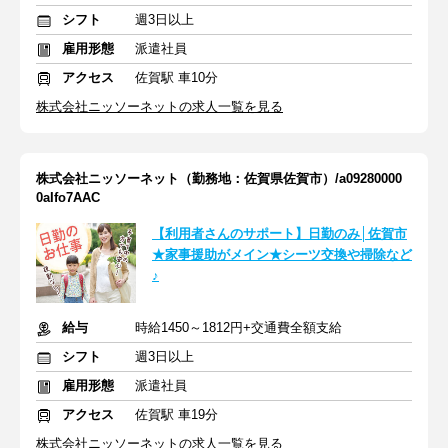
シフト
週3日以上
雇用形態
派遣社員
アクセス
佐賀駅 車10分
株式会社ニッソーネットの求人一覧を見る
株式会社ニッソーネット（勤務地：佐賀県佐賀市）/a09280000
0aIfo7AAC
【利用者さんのサポート】日勤のみ│佐賀市
★家事援助がメイン★シーツ交換や掃除など
♪
給与
時給1450～1812円+交通費全額支給
シフト
週3日以上
雇用形態
派遣社員
アクセス
佐賀駅 車19分
株式会社ニッソーネットの求人一覧を見る