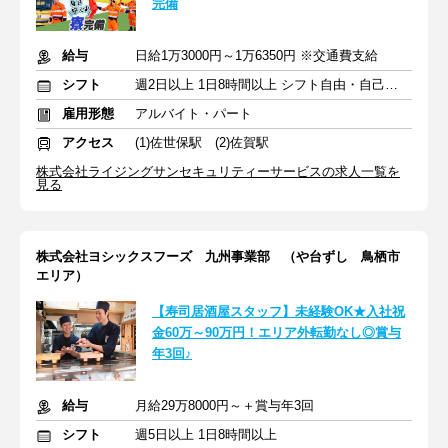
完備
給与
日給1万3000円～1万6350円 ※交通費支給
シフト
週2日以上 1日8時間以上 シフト自由・自己申告
雇用形態
アルバイト・パート
アクセス
(1)佐世保駅 (2)佐賀駅
株式会社ライジングサンセキュリティーサービスの求人一覧を
見る
株式会社ヨシックスフーズ 九州事業部 （や台ずし 鳥栖市
エリア）
【寿司居酒屋スタッフ】未経験OK★入社祝
金60万～90万円！エリア外転勤なし◎賞与
年3回♪
給与
月給29万8000円～＋賞与年3回
シフト
週5日以上 1日8時間以上