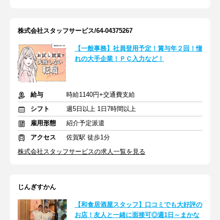
株式会社スタッフサービス/64-04375267
【一般事務】社員登用予定！賞与年２回！憧
れの大手企業！ＰＣ入力など！
給与
時給1140円+交通費支給
シフト
週5日以上 1日7時間以上
雇用形態
紹介予定派遣
アクセス
佐賀駅 徒歩1分
株式会社スタッフサービスの求人一覧を見る
じんぎすかん
【和食居酒屋スタッフ】口コミでも大好評の
お店！友人と一緒に面接可◎週1日～まかな