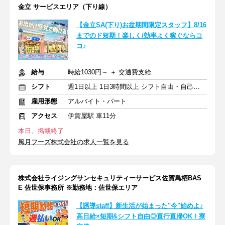
金立 サービスエリア（下り線）
【金立SA(下り)お盆期間限定スタッフ】8/16
までのド短期！楽しく/効率よく稼ぐならコ
コ♪
給与
時給1030円～ ＋ 交通費支給
シフト
週1日以上 1日3時間以上 シフト自由・自己申告
雇用形態
アルバイト・パート
アクセス
伊賀屋駅 車11分
本日、掲載終了
風月フーズ株式会社の求人一覧を見る
株式会社ライジングサンセキュリティーサービス佐賀鳥栖BAS
E 佐世保事務所 ※勤務地：佐世保エリア
【誘導staff】新生活が始まった"今"始めよ♪
高日給×短期&シフト自由◎直行直帰OK！寮