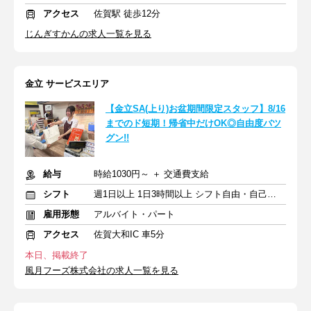
アクセス
佐賀駅 徒歩12分
じんぎすかんの求人一覧を見る
金立 サービスエリア
【金立SA(上り)お盆期間限定スタッフ】8/16
までのド短期！帰省中だけOK◎自由度バツ
グン!!
給与
時給1030円～ ＋ 交通費支給
シフト
週1日以上 1日3時間以上 シフト自由・自己申告
雇用形態
アルバイト・パート
アクセス
佐賀大和IC 車5分
本日、掲載終了
風月フーズ株式会社の求人一覧を見る