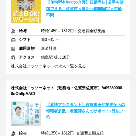
【住宅型有料での介護】日勤専任│若手も活
躍できる！佐賀市＜週3～×時間固定＞年齢
不問
給与
時給1450～1812円＋交通費全額支給
シフト
週3日以上
雇用形態
派遣社員
アクセス
鍋島駅 徒歩18分
株式会社ニッソーネットの求人一覧を見る
株式会社ニッソーネット（勤務地：佐賀県佐賀市）/a09280000
0oOb6pAAC!
【看護アシスタント】佐賀市★他業界からの
転職者多数！看護師さんのサポート♪日払い
◎
給与
時給1350～1812円+交通費全額支給