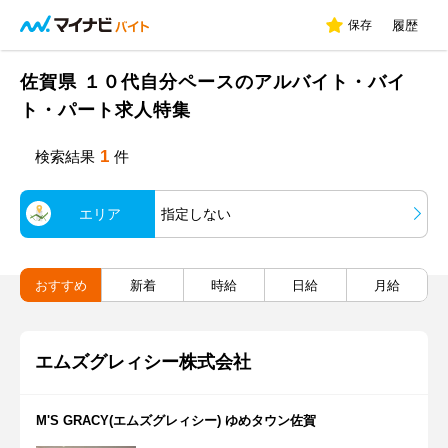
保存
履歴
佐賀県 １０代自分ペースのアルバイト・バイ
ト・パート求人特集
1
検索結果
件
エリア
指定しない
おすすめ
新着
時給
日給
月給
エムズグレィシー株式会社
M'S GRACY(エムズグレィシー) ゆめタウン佐賀