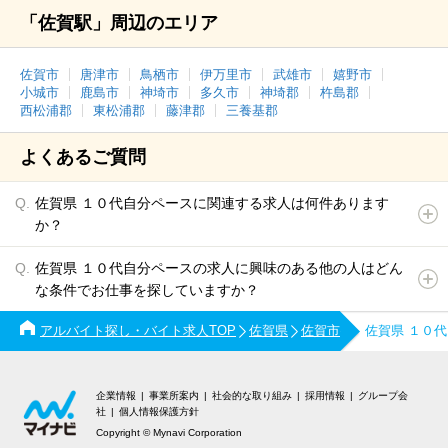
「佐賀駅」周辺のエリア
佐賀市
唐津市
鳥栖市
伊万里市
武雄市
嬉野市
小城市
鹿島市
神埼市
多久市
神埼郡
杵島郡
西松浦郡
東松浦郡
藤津郡
三養基郡
よくあるご質問
佐賀県 １０代自分ペースに関連する求人は何件あります
か？
佐賀県 １０代自分ペースの求人に興味のある他の人はどん
な条件でお仕事を探していますか？
アルバイト探し・バイト求人TOP
佐賀県
佐賀市
佐賀県 １０
企業情報
事業所案内
社会的な取り組み
採用情報
グループ会
社
個人情報保護方針
Copyright © Mynavi Corporation