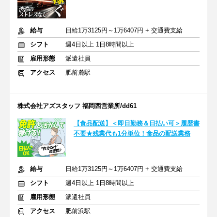
給与
日給1万3125円～1万6407円 + 交通費支給
シフト
週4日以上 1日8時間以上
雇用形態
派遣社員
アクセス
肥前麓駅
株式会社アズスタッフ 福岡西営業所/dd61
【食品配送】＜即日勤務＆日払い可＞履歴書
不要★残業代も1分単位！食品の配送業務
給与
日給1万3125円～1万6407円 + 交通費支給
シフト
週4日以上 1日8時間以上
雇用形態
派遣社員
アクセス
肥前浜駅