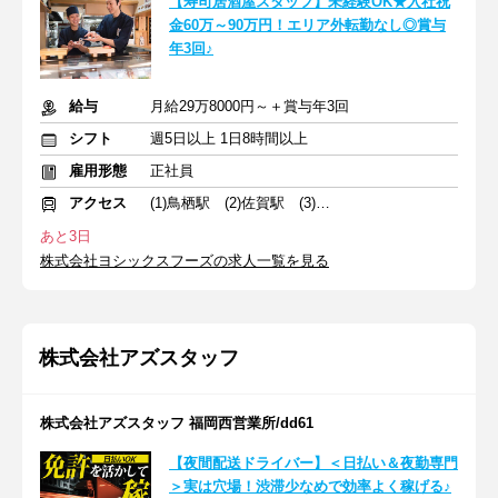
【寿司居酒屋スタッフ】未経験OK★入社祝
金60万～90万円！エリア外転勤なし◎賞与
年3回♪
給与
月給29万8000円～＋賞与年3回
シフト
週5日以上 1日8時間以上
雇用形態
正社員
アクセス
(1)鳥栖駅 (2)佐賀駅 (3)天文館通駅
あと3日
株式会社ヨシックスフーズの求人一覧を見る
株式会社アズスタッフ
株式会社アズスタッフ 福岡西営業所/dd61
【夜間配送ドライバー】＜日払い＆夜勤専門
＞実は穴場！渋滞少なめで効率よく稼げる♪