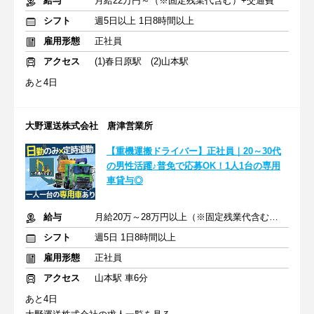
給与
月給22万円～（※固定残業代含む）+交通費
シフト
週5日以上 1日8時間以上
雇用形態
正社員
アクセス
(1)春日原駅 (2)山本駅
あと4日
大野運送株式会社 唐津営業所
【重機運搬ドライバー】正社員｜20～30代
の男性活躍♪普免で応募OK！1人1台の専用
車貸与◎
給与
月給20万～28万円以上（※固定残業代含む）+交通費
シフト
週5日 1日8時間以上
雇用形態
正社員
アクセス
山本駅 車6分
あと4日