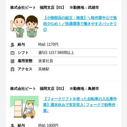
株式会社ビート 福岡支店【01】 ※勤務地：武雄市
【小物部品の組立・検査】＼軽作業中心で負
担少なめ！／快適環境で働きやすさバッチリ
◎
給与
時給 1170円
シフト
週5日 1日7.5時間以上
雇用形態
派遣社員
アクセス
高橋駅
株式会社ビート 福岡支店【01】 ※勤務地：鳥栖市
【フォークリフトを使った自転車の入出庫作
業】週末休みで安定収入│フォークで効率作
業♪
給与
時給 1400円