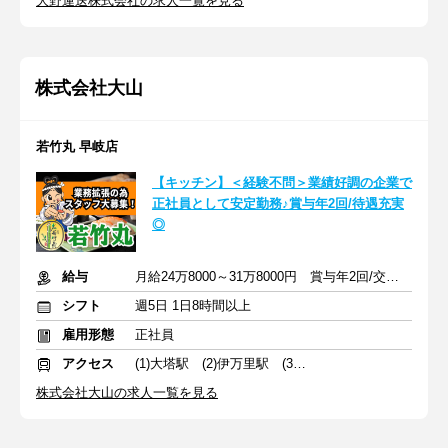
大野運送株式会社の求人一覧を見る
株式会社大山
若竹丸 早岐店
【キッチン】＜経験不問＞業績好調の企業で
正社員として安定勤務♪賞与年2回/待遇充実
◎
給与
月給24万8000～31万8000円 賞与年2回/交通費支給
シフト
週5日 1日8時間以上
雇用形態
正社員
アクセス
(1)大塔駅 (2)伊万里駅 (3)肥前旭駅
株式会社大山の求人一覧を見る