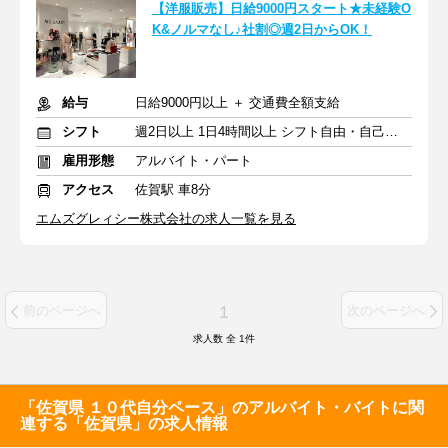
【洋服販売】日給9000円スタート★未経験O
K&ノルマなし♪社割◎週2日からOK！
給与
日給9000円以上 ＋ 交通費全額支給
シフト
週2日以上 1日4時間以上 シフト自由・自己申告
雇用形態
アルバイト・パート
アクセス
佐賀駅 車8分
エムズグレィシー株式会社の求人一覧を見る
1
前のページへ
次のページへ
求人数 全
1
件
「佐賀県 １０代自分ペース」のアルバイト・バイトに関
連する「佐賀県」の求人情報