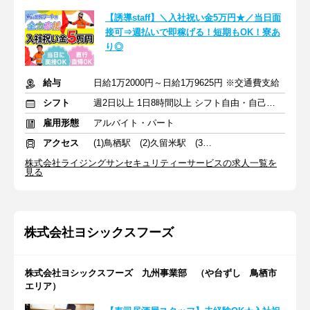
【誘導staff】＼入社祝い金5万円★／当日面
接可⇒週払いで即稼げる！短期もOK！寮あ
り◎
給与
日給1万2000円～日給1万9625円 ※交通費支給
シフト
週2日以上 1日8時間以上 シフト自由・自己申告
雇用形態
アルバイト・パート
アクセス
(1)鳥栖駅 (2)久留米駅 (3)筑後船小屋駅
株式会社ライジングサンセキュリティーサービスの求人一覧を
見る
株式会社ヨシックスフーズ
株式会社ヨシックスフーズ 九州事業部 （や台ずし 鳥栖市
エリア）