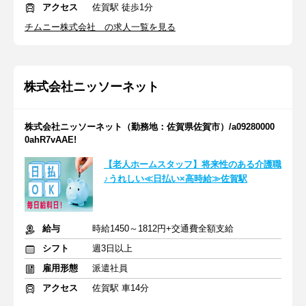
アクセス
佐賀駅 徒歩1分
チムニー株式会社 の求人一覧を見る
株式会社ニッソーネット
株式会社ニッソーネット（勤務地：佐賀県佐賀市）/a09280000
0ahR7vAAE!
【老人ホームスタッフ】将来性のある介護職
♪うれしい≪日払い×高時給≫佐賀駅
給与
時給1450～1812円+交通費全額支給
シフト
週3日以上
雇用形態
派遣社員
アクセス
佐賀駅 車14分