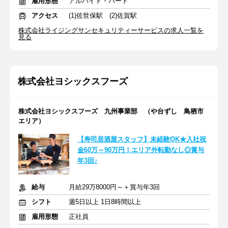
雇用形態
アルバイト・パート
アクセス
(1)佐世保駅 (2)佐賀駅
株式会社ライジングサンセキュリティーサービスの求人一覧を
見る
株式会社ヨシックスフーズ
株式会社ヨシックスフーズ 九州事業部 （や台ずし 鳥栖市
エリア）
【寿司居酒屋スタッフ】未経験OK★入社祝
金60万～90万円！エリア外転勤なし◎賞与
年3回♪
給与
月給29万8000円～＋賞与年3回
シフト
週5日以上 1日8時間以上
雇用形態
正社員