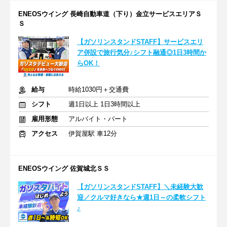
ENEOSウイング 長崎自動車道（下り）金立サービスエリアＳ
Ｓ
【ガソリンスタンドSTAFF】サービスエリ
ア併設で旅行気分♪シフト融通◎1日3時間か
らOK！
給与
時給1030円＋交通費
シフト
週1日以上 1日3時間以上
雇用形態
アルバイト・パート
アクセス
伊賀屋駅 車12分
ENEOSウイング 佐賀城北ＳＳ
【ガソリンスタンドSTAFF】＼未経験大歓
迎／クルマ好きなら★週1日～の柔軟シフト
♪