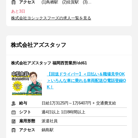
アクセス
(1)鳥栖駅 (2)佐賀駅 (3)天文館通駅
あと3日
株式会社ヨシックスフーズの求人一覧を見る
株式会社アズスタッフ
株式会社アズスタッフ 福岡西営業所/dd61
【回送ドライバー】＜日払い＆職場見学OK
＞いろんな車に乗れる車両配送◎電話登録O
K！
給与
日給1万3125円～1万6407円 + 交通費支給
シフト
週4日以上 1日8時間以上
雇用形態
派遣社員
アクセス
鍋島駅