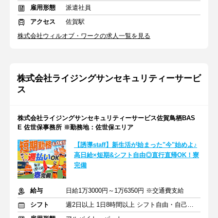
雇用形態
派遣社員
アクセス
佐賀駅
株式会社ウィルオブ・ワークの求人一覧を見る
株式会社ライジングサンセキュリティーサービ
ス
株式会社ライジングサンセキュリティーサービス佐賀鳥栖BAS
E 佐世保事務所 ※勤務地：佐世保エリア
【誘導staff】新生活が始まった"今"始めよ♪
高日給×短期&シフト自由◎直行直帰OK！寮
完備
給与
日給1万3000円～1万6350円 ※交通費支給
シフト
週2日以上 1日8時間以上 シフト自由・自己申告