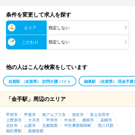
条件を変更して求人を探す
エリア
指定しない
指定しない
こだわり
他の人はこんな検索をしています
佐賀駅 （佐賀県） 訪問介護 バイト
鍋島駅 （佐賀県） 現金手渡
「金手駅」周辺のエリア
甲府市
甲斐市
南アルプス市
笛吹市
富士吉田市
上野原市
大月市
甲州市
中央市
都留市
韮崎市
北杜市
山梨市
北都留郡
中巨摩郡昭和町
西八代郡
南巨摩郡
南都留郡