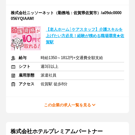
株式会社ニッソーネット（勤務地：佐賀県佐賀市）/a09dc0000
056YQlAAM!
【老人ホーム│ケアスタッフ】介護スキルを
上げたい方必見！経験が積める職場環境★佐
賀駅
給与
時給1350～1812円+交通費全額支給
シフト
週3日以上
雇用形態
派遣社員
アクセス
佐賀駅 徒歩8分
この企業の求人一覧を見る
株式会社ホテルプレミアムパートナー