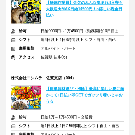
【解体作業員】金欠のみんな集まれ!!入寮も
大歓迎★MAX日給14500円！×嬉しい現金日
払い
給与
日給9000円～1万4500円（勤務開始10日目までは日給1万円）
シフト
週4日以上 1日8時間以上 シフト自由・自己申告
雇用形態
アルバイト・パート
アクセス
佐賀駅 徒歩0分
株式会社ニシムラ 佐賀支店（004）
【簡単資材運び・掃除】最高に楽しい夏に向
かって♪日払い即GETでガッツリ稼いじゃお
う☆
給与
日給1万～1万4500円＋交通費
シフト
週1日以上 1日7.5時間以上 シフト自由・自己申告
雇用形態
アルバイト・パート