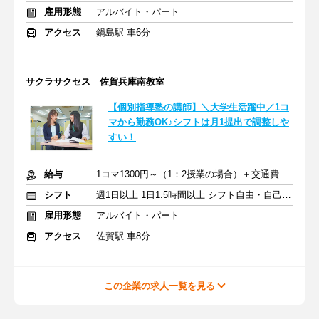
雇用形態
アルバイト・パート
アクセス
鍋島駅 車6分
サクラサクセス 佐賀兵庫南教室
【個別指導塾の講師】＼大学生活躍中／1コ
マから勤務OK♪シフトは月1提出で調整しや
すい！
給与
1コマ1300円～（1：2授業の場合）＋交通費支給
シフト
週1日以上 1日1.5時間以上 シフト自由・自己申告
雇用形態
アルバイト・パート
アクセス
佐賀駅 車8分
この企業の求人一覧を見る