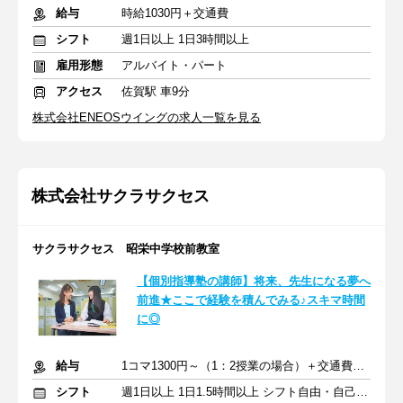
給与
時給1030円＋交通費
シフト
週1日以上 1日3時間以上
雇用形態
アルバイト・パート
アクセス
佐賀駅 車9分
株式会社ENEOSウイングの求人一覧を見る
株式会社サクラサクセス
サクラサクセス 昭栄中学校前教室
【個別指導塾の講師】将来、先生になる夢へ
前進★ここで経験を積んでみる♪スキマ時間
に◎
給与
1コマ1300円～（1：2授業の場合）＋交通費支給
シフト
週1日以上 1日1.5時間以上 シフト自由・自己申告