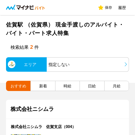
保存
履歴
佐賀駅 （佐賀県） 現金手渡しのアルバイト・
バイト・パート求人特集
2
検索結果
件
エリア
指定しない
おすすめ
新着
時給
日給
月給
株式会社ニシムラ
株式会社ニシムラ 佐賀支店（004）