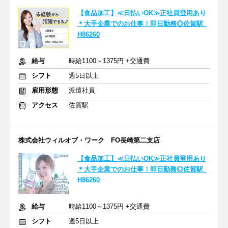
【食品加工】≪日払いOK≫正社員登用あり
＊大手企業でのお仕事！即日勤務◎佐賀駅_
H86260
給与
時給1100～1375円 +交通費
シフト
週5日以上
雇用形態
派遣社員
アクセス
佐賀駅
株式会社ウィルオブ・ワーク FO長崎第二支店
【食品加工】≪日払いOK≫正社員登用あり
＊大手企業でのお仕事！即日勤務◎佐賀駅_
H86260
給与
時給1100～1375円 +交通費
シフト
週5日以上