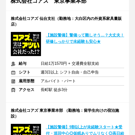
株式会社コアズ 東京事業本部
株式会社コアズ 仙台支社（勤務地：大白区内の外資系家具量販
店）
【施設警備】警備って難しそう…？大丈夫！
研修しっかりで未経験も安心★
給与
日給1万1570円 + 交通費全額支給
シフト
週3日以上 シフト自由・自己申告
雇用形態
アルバイト・パート
アクセス
長町駅 徒歩3分
株式会社コアズ 東京事業本部 （勤務地：留学生向けの宿泊施
設）
【施設警備】9割以上が未経験スタート★受
付・巡回中心◎仮眠ありでムリなく◎高日給