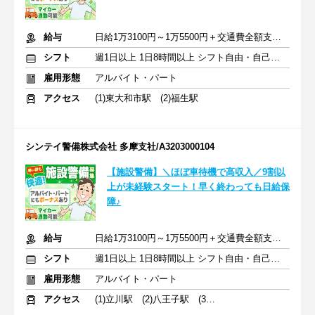
給与
日給1万3100円～1万5500円＋交通費全額支給 ※賞与年2回あり
シフト
週1日以上 1日8時間以上 シフト自由・自己申告
雇用形態
アルバイト・パート
アクセス
(1)東大和市駅 (2)福生駅
シンテイ警備株式会社 多摩支社/A3203000104
【施設警備】＼ほぼ車待機で高収入／9割以
上が未経験スタート！早く終わっても日給保
障♪
給与
日給1万3100円～1万5500円＋交通費全額支給 ※ボーナス年2回あり
シフト
週1日以上 1日8時間以上 シフト自由・自己申告
雇用形態
アルバイト・パート
アクセス
(1)立川駅 (2)八王子駅 (3)小平駅