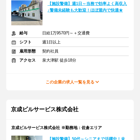
【施設警備】週1日～当務で効率よく高収入
♪警備未経験も大歓迎！ほぼ屋内で快適★
給与
日給1万9570円～＋交通費
シフト
週1日以上
雇用形態
契約社員
アクセス
泉大津駅 徒歩18分
この企業の求人一覧を見る
京成ビルサービス株式会社
京成ビルサービス株式会社 ※勤務地：佐倉エリア
【施設警備】50代～シニアまで活躍中！未