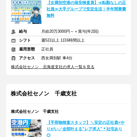
【女満別空港の保安検査員】≪転勤なしの正
社員≫大手グループで安定生活！半年間寮費
無料
給与
月給20万3000円～＋賞与(年2回)
シフト
週5日以上 1日6時間以上
雇用形態
正社員
アクセス
西女満別駅 車4分
株式会社セノン 北海道支社の求人一覧を見る
株式会社セノン 千歳支社
株式会社セノン 千歳支社
【手荷物検査スタッフ】＼安定の正社員×や
りがい／全部叶える”レア求人”＊社宅あり
◎