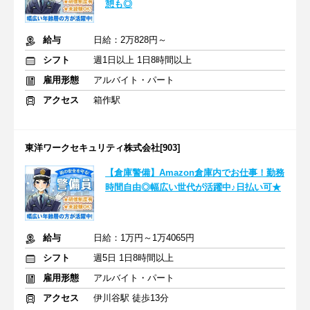
憩も◎
給与
日給：2万828円～
シフト
週1日以上 1日8時間以上
雇用形態
アルバイト・パート
アクセス
箱作駅
東洋ワークセキュリティ株式会社[903]
【倉庫警備】Amazon倉庫内でお仕事！勤務
時間自由◎幅広い世代が活躍中♪日払い可★
給与
日給：1万円～1万4065円
シフト
週5日 1日8時間以上
雇用形態
アルバイト・パート
アクセス
伊川谷駅 徒歩13分