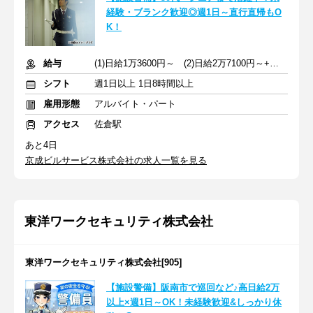
経験・ブランク歓迎◎週1日～直行直帰もO
K！
給与
(1)日給1万3600円～ (2)日給2万7100円～+交通費全額支給
シフト
週1日以上 1日8時間以上
雇用形態
アルバイト・パート
アクセス
佐倉駅
あと4日
京成ビルサービス株式会社の求人一覧を見る
東洋ワークセキュリティ株式会社
東洋ワークセキュリティ株式会社[905]
【施設警備】阪南市で巡回など♪高日給2万
以上×週1日～OK！未経験歓迎&しっかり休