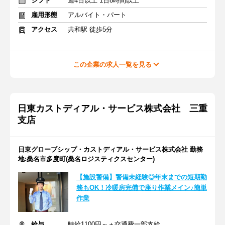
シフト
週4日以上 1日8時間以上
雇用形態
アルバイト・パート
アクセス
共和駅 徒歩5分
この企業の求人一覧を見る
日東カストディアル・サービス株式会社 三重
支店
日東グローブシップ・カストディアル・サービス株式会社 勤務
地:桑名市多度町(桑名ロジスティクスセンター)
【施設警備】警備未経験◎年末までの短期勤
務もOK！冷暖房完備で座り作業メイン♪簡単
作業
給与
時給1100円～＋交通費一部支給