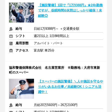
【施設警備】1回で『1万9388円』★24h勤務
ですが、仮眠時間&休憩はしっかり確保！未
経験◎
給与
日給1万9388円～ ＋交通費全額
シフト
週2日以上 1日8時間以上
雇用形態
アルバイト・パート
アクセス
富吉駅 車25分
協和警備保障株式会社 名古屋営業所 ※勤務地：大府市東新
町のスーパー
【スーパーの施設警備】＼人や施設を守るや
りがいあるお仕事／未経験OK！シニアも活
躍中！
給与
月給20万5920円～26万2100円