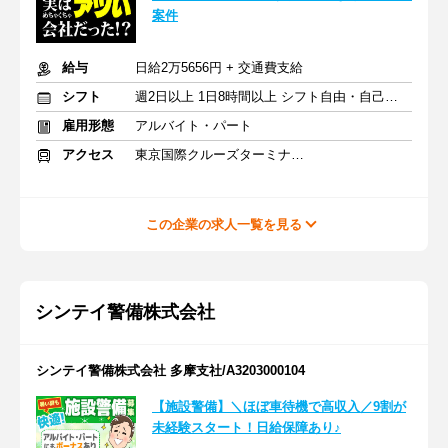
案件
給与
日給2万5656円 + 交通費支給
シフト
週2日以上 1日8時間以上 シフト自由・自己申告
雇用形態
アルバイト・パート
アクセス
東京国際クルーズターミナル駅 徒歩3分
この企業の求人一覧を見る
シンテイ警備株式会社
シンテイ警備株式会社 多摩支社/A3203000104
【施設警備】＼ほぼ車待機で高収入／9割が
未経験スタート！日給保障あり♪