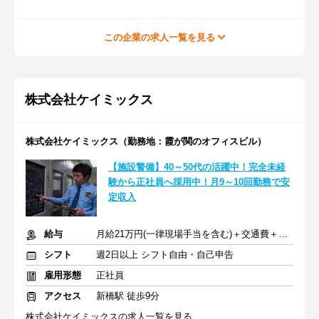
この企業の求人一覧を見る
株式会社ケイミックス
株式会社ケイミックス（勤務地：霞が関のオフィスビル）
【施設警備】40～50代の活躍中！完全未経
験から正社員へ採用中！月9～10回勤務で安
定収入
給与
月給21万円(一律現場手当を含む)＋交通費＋賞与（年2回）
シフト
週2日以上 シフト自由・自己申告
雇用形態
正社員
アクセス
新橋駅 徒歩9分
株式会社ケイミックスの求人一覧を見る