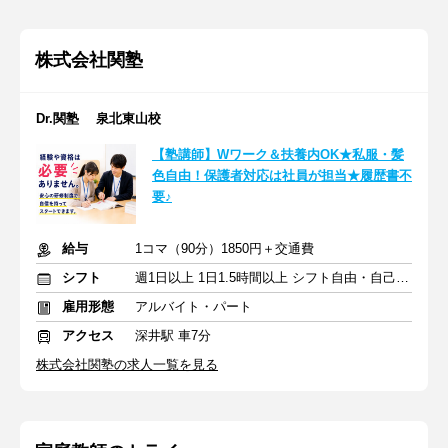
株式会社関塾
Dr.関塾 泉北東山校
【塾講師】Wワーク＆扶養内OK★私服・髪
色自由！保護者対応は社員が担当★履歴書不
要♪
給与
1コマ（90分）1850円＋交通費
シフト
週1日以上 1日1.5時間以上 シフト自由・自己申告
雇用形態
アルバイト・パート
アクセス
深井駅 車7分
株式会社関塾の求人一覧を見る