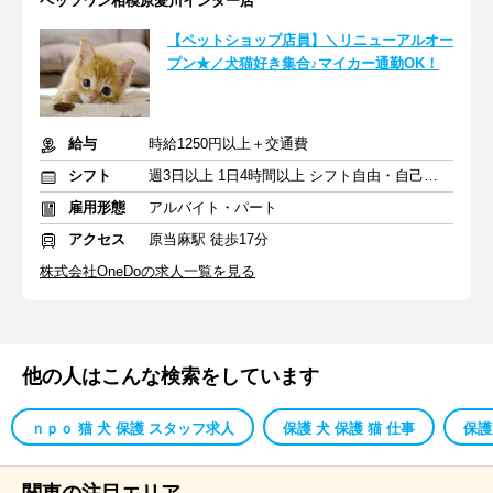
ペッツワン相模原愛川インター店
【ペットショップ店員】＼リニューアルオー
プン★／犬猫好き集合♪マイカー通勤OK！
給与
時給1250円以上＋交通費
シフト
週3日以上 1日4時間以上 シフト自由・自己申告
雇用形態
アルバイト・パート
アクセス
原当麻駅 徒歩17分
株式会社OneDoの求人一覧を見る
他の人はこんな検索をしています
ｎｐｏ 猫 犬 保護 スタッフ求人
保護 犬 保護 猫 仕事
保護