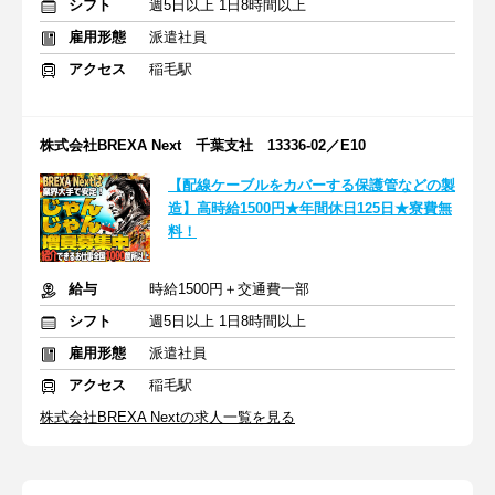
シフト
週5日以上 1日8時間以上
雇用形態
派遣社員
アクセス
稲毛駅
株式会社BREXA Next 千葉支社 13336-02／E10
【配線ケーブルをカバーする保護管などの製
造】高時給1500円★年間休日125日★寮費無
料！
給与
時給1500円＋交通費一部
シフト
週5日以上 1日8時間以上
雇用形態
派遣社員
アクセス
稲毛駅
株式会社BREXA Nextの求人一覧を見る