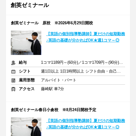
創英ゼミナール
創英ゼミナール 原校 ※2026年6月29日開校
【英語の個別指導塾講師】夏だけの短期勤務
♪英語の基礎が分かればOK★週1コマ～◎
給与
1コマ1189円～(60分)／1コマ1709円～(90分) ※準備報告手当込み
シフト
週1日以上 1日1時間以上 シフト自由・自己申告
雇用形態
アルバイト・パート
アクセス
藤崎駅 車7分
創英ゼミナール春日小倉校 ※8月24日開校予定
【英語の個別指導塾講師】夏だけの短期勤務
♪英語の基礎が分かればOK★週1コマ～◎