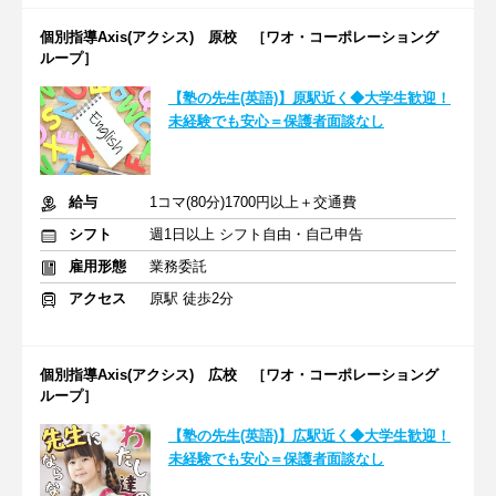
個別指導Axis(アクシス) 原校 ［ワオ・コーポレーショング
ループ］
【塾の先生(英語)】原駅近く◆大学生歓迎！
未経験でも安心＝保護者面談なし
給与
1コマ(80分)1700円以上＋交通費
シフト
週1日以上 シフト自由・自己申告
雇用形態
業務委託
アクセス
原駅 徒歩2分
個別指導Axis(アクシス) 広校 ［ワオ・コーポレーショング
ループ］
【塾の先生(英語)】広駅近く◆大学生歓迎！
未経験でも安心＝保護者面談なし