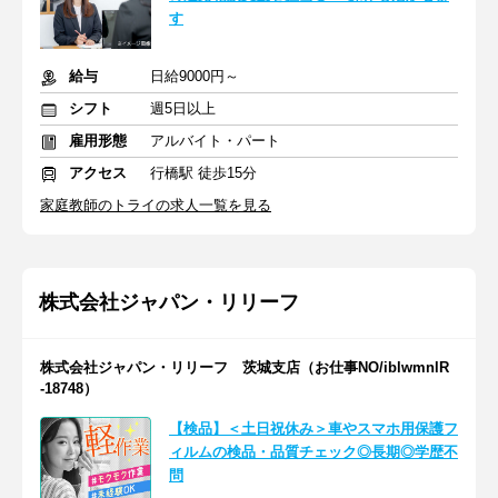
す
給与
日給9000円～
シフト
週5日以上
雇用形態
アルバイト・パート
アクセス
行橋駅 徒歩15分
家庭教師のトライの求人一覧を見る
株式会社ジャパン・リリーフ
株式会社ジャパン・リリーフ 茨城支店（お仕事NO/iblwmnlR
-18748）
【検品】＜土日祝休み＞車やスマホ用保護フ
ィルムの検品・品質チェック◎長期◎学歴不
問