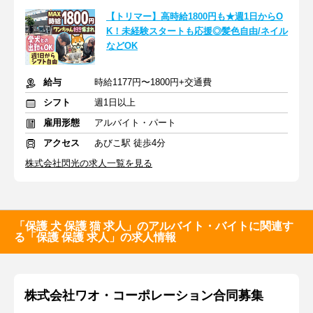
【トリマー】高時給1800円も★週1日からO
K！未経験スタートも応援◎髪色自由/ネイル
などOK
給与
時給1177円〜1800円+交通費
シフト
週1日以上
雇用形態
アルバイト・パート
アクセス
あびこ駅 徒歩4分
株式会社閃光の求人一覧を見る
「保護 犬 保護 猫 求人」のアルバイト・バイトに関連す
る「保護 保護 求人」の求人情報
株式会社ワオ・コーポレーション合同募集