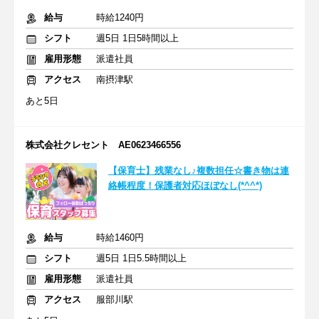
給与
時給1240円
シフト
週5日 1日5時間以上
雇用形態
派遣社員
アクセス
南摂津駅
あと5日
株式会社クレセント AE0623466556
【保育士】残業なし♪複数担任☆書き物は連
絡帳程度！保護者対応ほぼなし(*^^*)
給与
時給1460円
シフト
週5日 1日5.5時間以上
雇用形態
派遣社員
アクセス
服部川駅