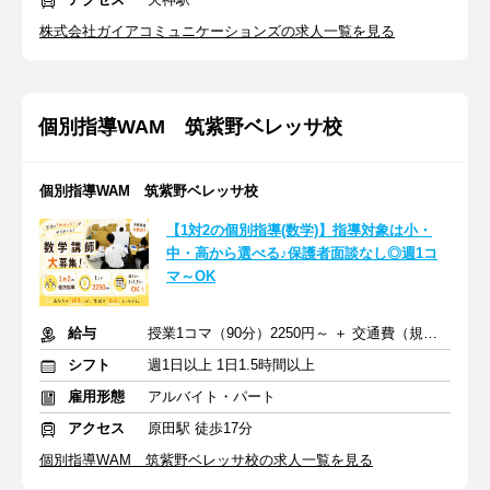
株式会社ガイアコミュニケーションズの求人一覧を見る
個別指導WAM 筑紫野ベレッサ校
個別指導WAM 筑紫野ベレッサ校
【1対2の個別指導(数学)】指導対象は小・
中・高から選べる♪保護者面談なし◎週1コ
マ～OK
給与
授業1コマ（90分）2250円～ ＋ 交通費（規定あり）
シフト
週1日以上 1日1.5時間以上
雇用形態
アルバイト・パート
アクセス
原田駅 徒歩17分
個別指導WAM 筑紫野ベレッサ校の求人一覧を見る