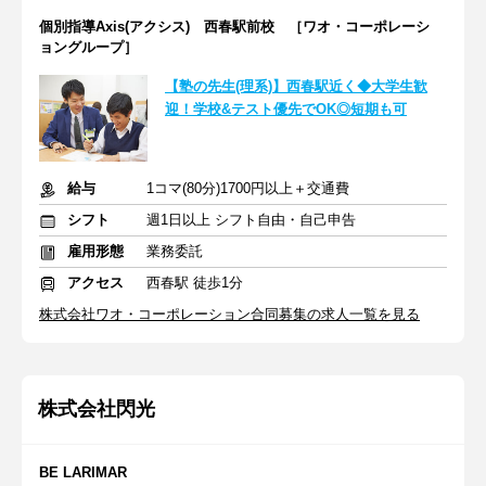
個別指導Axis(アクシス) 西春駅前校 ［ワオ・コーポレーシ
ョングループ］
【塾の先生(理系)】西春駅近く◆大学生歓
迎！学校&テスト優先でOK◎短期も可
給与
1コマ(80分)1700円以上＋交通費
シフト
週1日以上 シフト自由・自己申告
雇用形態
業務委託
アクセス
西春駅 徒歩1分
株式会社ワオ・コーポレーション合同募集の求人一覧を見る
株式会社閃光
BE LARIMAR