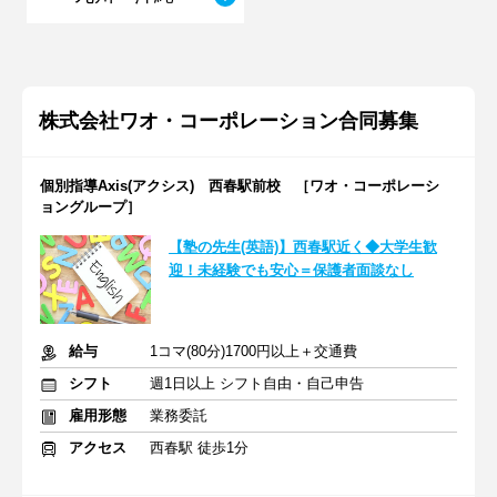
株式会社ワオ・コーポレーション合同募集
個別指導Axis(アクシス) 西春駅前校 ［ワオ・コーポレーシ
ョングループ］
【塾の先生(英語)】西春駅近く◆大学生歓
迎！未経験でも安心＝保護者面談なし
給与
1コマ(80分)1700円以上＋交通費
シフト
週1日以上 シフト自由・自己申告
雇用形態
業務委託
アクセス
西春駅 徒歩1分