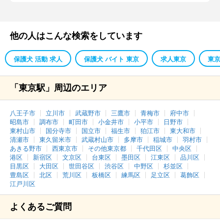
他の人はこんな検索をしています
保護犬 活動 求人
保護犬 バイト 東京
求人東京
東
「東京駅」周辺のエリア
八王子市
立川市
武蔵野市
三鷹市
青梅市
府中市
昭島市
調布市
町田市
小金井市
小平市
日野市
東村山市
国分寺市
国立市
福生市
狛江市
東大和市
清瀬市
東久留米市
武蔵村山市
多摩市
稲城市
羽村市
あきる野市
西東京市
その他東京都
千代田区
中央区
港区
新宿区
文京区
台東区
墨田区
江東区
品川区
目黒区
大田区
世田谷区
渋谷区
中野区
杉並区
豊島区
北区
荒川区
板橋区
練馬区
足立区
葛飾区
江戸川区
よくあるご質問