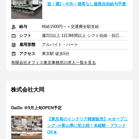
迎！週2～4/3h～接客なし服装自由給与手渡
給与
時給1500円～＋交通費全額支給
シフト
週2日以上 1日3時間以上 シフト自由・自己申告
雇用形態
アルバイト・パート
アクセス
東京駅 徒歩5分
有限会社オフィス東京事務所の求人一覧を見る
株式会社大同
DaiDo ※9月上旬OPEN予定
【東京発のインテリア雑貨販売】≪オープニ
ング♪≫富山県に初上陸！未経験・ブランク
OK★