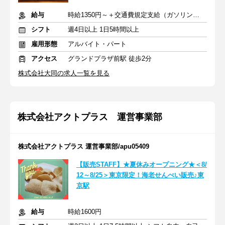
給与
時給1350円～＋交通費規定支給（ガソリン代含む）
シフト
週4日以上 1日5時間以上
雇用形態
アルバイト・パート
アクセス
グランドプラザ前駅 徒歩2分
株式会社大同の求人一覧を見る
株式会社アクトプラス 運営事業部
株式会社アクトプラス 運営事業部/apu05409
【販売STAFF】★夏休みオープニング★＜8/
12～8/25＞東京限定！海老せんべい販売♪東
京駅
給与
時給1600円