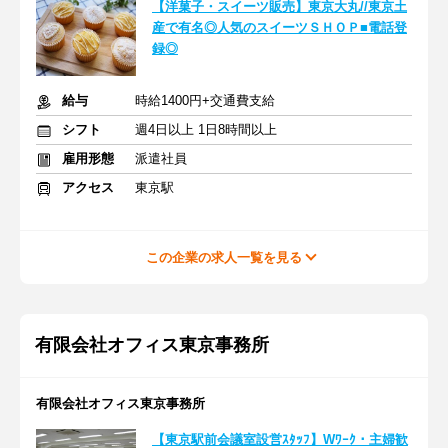
【洋菓子・スイーツ販売】東京大丸//東京土
産で有名◎人気のスイーツＳＨＯＰ■電話登
録◎
給与
時給1400円+交通費支給
シフト
週4日以上 1日8時間以上
雇用形態
派遣社員
アクセス
東京駅
この企業の求人一覧を見る
有限会社オフィス東京事務所
有限会社オフィス東京事務所
【東京駅前会議室設営ｽﾀｯﾌ】Wﾜｰｸ・主婦歓