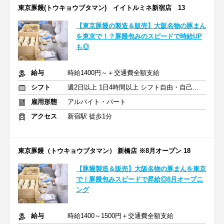
東京豚饅(トウキョウブタマン) イイトルミネ新宿店 13
【東京豚饅の製造＆販売】大阪名物の豚まん
を東京で！？豚饅包みのスピードで時給UP
も◎
給与
時給1400円～＋交通費全額支給
シフト
週2日以上 1日4時間以上 シフト自由・自己申告
雇用形態
アルバイト・パート
アクセス
新宿駅 徒歩1分
東京豚饅（トウキョウブタマン） 新橋店 ※8月オープン 18
【豚饅製造＆販売】大阪名物の豚まんを東京
で！豚饅包みスピードで昇給◎8月オープニ
ング
給与
時給1400～1500円＋交通費全額支給