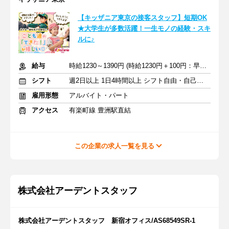
【キッザニア東京の接客スタッフ】短期OK
★大学生が多数活躍！一生モノの経験・スキ
ルに♪
給与
時給1230～1390円 (時給1230円＋100円：早朝＋60円：繁忙期手当)
シフト
週2日以上 1日4時間以上 シフト自由・自己申告
雇用形態
アルバイト・パート
アクセス
有楽町線 豊洲駅直結
この企業の求人一覧を見る
株式会社アーデントスタッフ
株式会社アーデントスタッフ 新宿オフィス/AS68549SR-1