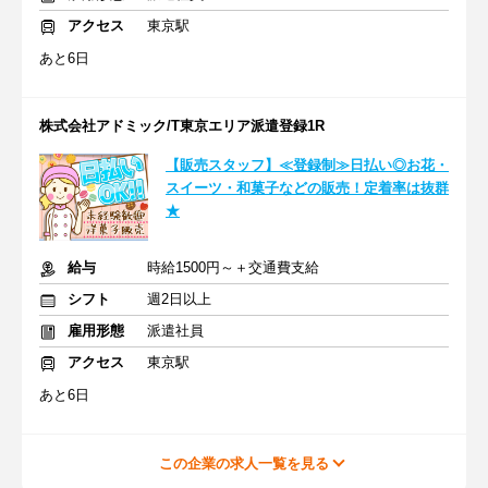
アクセス
東京駅
あと6日
株式会社アドミック/T東京エリア派遣登録1R
【販売スタッフ】≪登録制≫日払い◎お花・
スイーツ・和菓子などの販売！定着率は抜群
★
給与
時給1500円～＋交通費支給
シフト
週2日以上
雇用形態
派遣社員
アクセス
東京駅
あと6日
この企業の求人一覧を見る