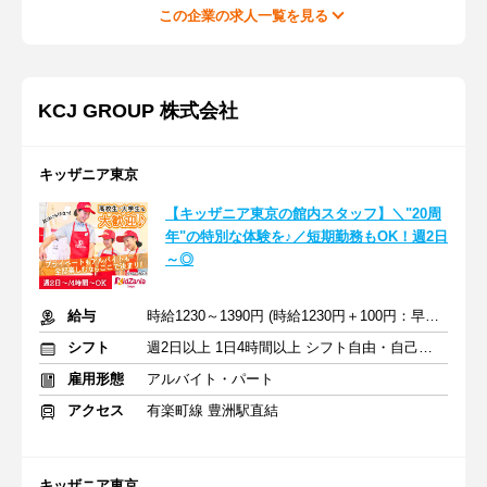
この企業の求人一覧を見る
KCJ GROUP 株式会社
キッザニア東京
【キッザニア東京の館内スタッフ】＼"20周
年"の特別な体験を♪／短期勤務もOK！週2日
～◎
給与
時給1230～1390円 (時給1230円＋100円：早朝＋60円：繁忙期手当)
シフト
週2日以上 1日4時間以上 シフト自由・自己申告
雇用形態
アルバイト・パート
アクセス
有楽町線 豊洲駅直結
キッザニア東京