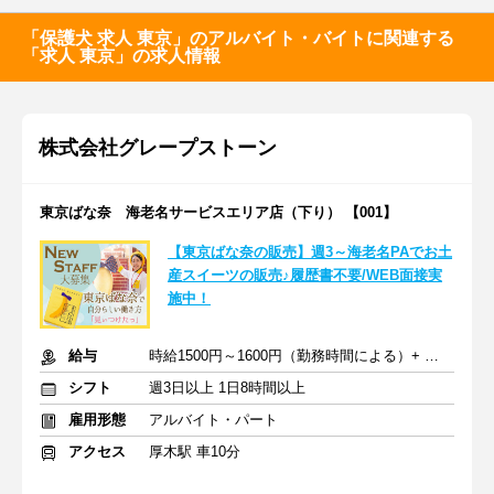
「保護犬 求人 東京」のアルバイト・バイトに関連する
「求人 東京」の求人情報
株式会社グレープストーン
東京ばな奈 海老名サービスエリア店（下り） 【001】
【東京ばな奈の販売】週3～海老名PAでお土
産スイーツの販売♪履歴書不要/WEB面接実
施中！
給与
時給1500円～1600円（勤務時間による）+ 交通費
シフト
週3日以上 1日8時間以上
雇用形態
アルバイト・パート
アクセス
厚木駅 車10分