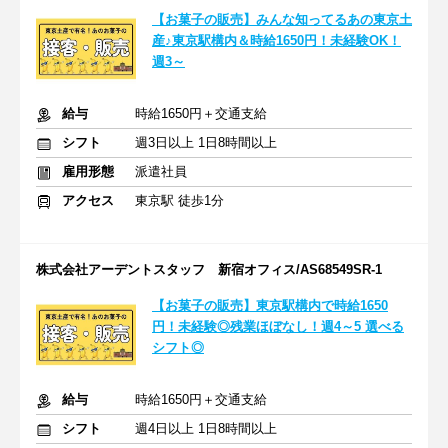
【お菓子の販売】みんな知ってるあの東京土
産♪東京駅構内＆時給1650円！未経験OK！
週3～
給与
時給1650円＋交通支給
シフト
週3日以上 1日8時間以上
雇用形態
派遣社員
アクセス
東京駅 徒歩1分
株式会社アーデントスタッフ 新宿オフィス/AS68549SR-1
【お菓子の販売】東京駅構内で時給1650
円！未経験◎残業ほぼなし！週4～5 選べる
シフト◎
給与
時給1650円＋交通支給
シフト
週4日以上 1日8時間以上