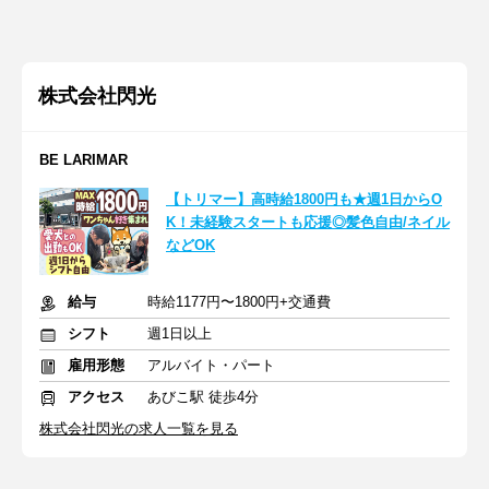
株式会社閃光
BE LARIMAR
【トリマー】高時給1800円も★週1日からO
K！未経験スタートも応援◎髪色自由/ネイル
などOK
給与
時給1177円〜1800円+交通費
シフト
週1日以上
雇用形態
アルバイト・パート
アクセス
あびこ駅 徒歩4分
株式会社閃光の求人一覧を見る