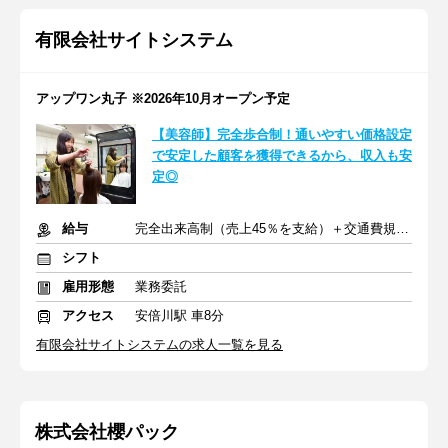
有限会社サイトシステム
アップワン丸子 ※2026年10月オープン予定
【美容師】完全歩合制！通いやすい価格設定
で安定した顧客を獲得できるから、収入も安
定◎
給与
完全出来高制（売上45％を支給）＋交通費規定支給
シフト
雇用形態
業務委託
アクセス
安倍川駅 車8分
有限会社サイトシステムの求人一覧を見る
株式会社櫻パック