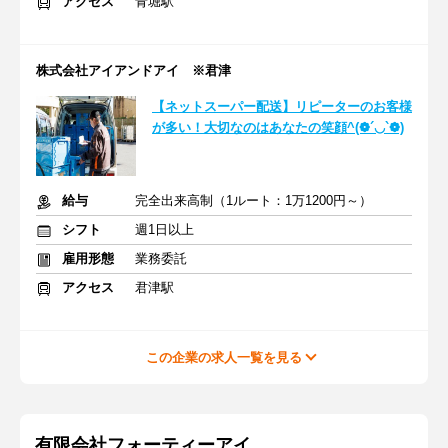
アクセス
青堀駅
株式会社アイアンドアイ ※君津
【ネットスーパー配送】リピーターのお客様
が多い！大切なのはあなたの笑顔^(❁´◡`❁)
給与
完全出来高制（1ルート：1万1200円～）
シフト
週1日以上
雇用形態
業務委託
アクセス
君津駅
この企業の求人一覧を見る
有限会社フォーティーアイ