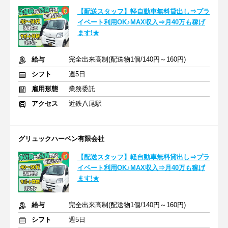
【配送スタッフ】軽自動車無料貸出し⇒プラ
イベート利用OK♪MAX収入⇒月40万も稼げ
ます!★
給与
完全出来高制(配送物1個/140円～160円)
シフト
週5日
雇用形態
業務委託
アクセス
近鉄八尾駅
グリュックハーベン有限会社
【配送スタッフ】軽自動車無料貸出し⇒プラ
イベート利用OK♪MAX収入⇒月40万も稼げ
ます!★
給与
完全出来高制(配送物1個/140円～160円)
シフト
週5日