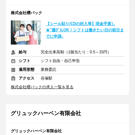
株式会社櫻パック
【シール貼り/CDの封入等】現金手渡し
★"週0"もOK！シフトは働きたい日の前日ま
でに申請♪
給与
完全出来高制（1個当たり：0.5～15円）
シフト
シフト自由・自己申告
雇用形態
業務委託
アクセス
谷塚駅
株式会社櫻パックの求人一覧を見る
グリュックハーベン有限会社
グリュックハーベン有限会社