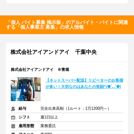
「個人 バイト募集 掲示板」のアルバイト・バイトに関連
する「個人事業主 募集」の求人情報
株式会社アイアンドアイ 千葉中央
株式会社アイアンドアイ ※青堀
【ネットスーパー配送】リピーターのお客様
が多い！大切なのはあなたの笑顔^(❁´◡`❁)
給与
完全出来高制（1ルート：1万1200円～）
シフト
週1日以上
雇用形態
業務委託