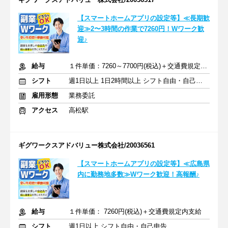
【スマートホームアプリの設定等】≪長期歓
迎≫2〜3時間の作業で7260円！Wワーク歓
迎♪
給与
１件単価：7260～7700円(税込)＋交通費規定内支給
シフト
週1日以上 1日2時間以上 シフト自由・自己申告
雇用形態
業務委託
アクセス
高松駅
ギグワークスアドバリュー株式会社/20036561
【スマートホームアプリの設定等】≪広島県
内に勤務地多数≫Wワーク歓迎！高報酬♪
給与
１件単価： 7260円(税込)＋交通費規定内支給
シフト
週1日以上 シフト自由・自己申告