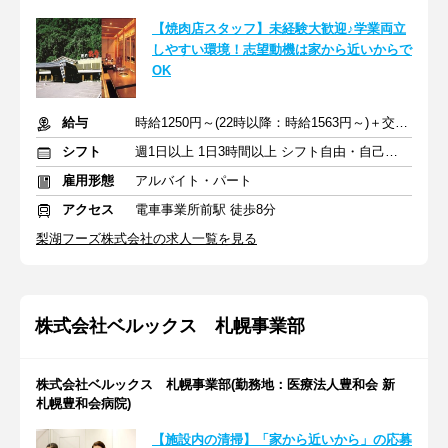
【焼肉店スタッフ】未経験大歓迎♪学業両立
しやすい環境！志望動機は家から近いからで
OK
給与
時給1250円～(22時以降：時給1563円～)＋交通費
シフト
週1日以上 1日3時間以上 シフト自由・自己申告
雇用形態
アルバイト・パート
アクセス
電車事業所前駅 徒歩8分
梨湖フーズ株式会社の求人一覧を見る
株式会社ベルックス 札幌事業部
株式会社ベルックス 札幌事業部(勤務地：医療法人豊和会 新
札幌豊和会病院)
【施設内の清掃】「家から近いから」の応募