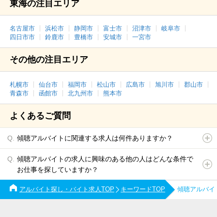
東海の注目エリア
名古屋市
浜松市
静岡市
富士市
沼津市
岐阜市
四日市市
鈴鹿市
豊橋市
安城市
一宮市
その他の注目エリア
札幌市
仙台市
福岡市
松山市
広島市
旭川市
郡山市
青森市
函館市
北九州市
熊本市
よくあるご質問
傾聴アルバイトに関連する求人は何件ありますか？
傾聴アルバイトの求人に興味のある他の人はどんな条件で
お仕事を探していますか？
アルバイト探し・バイト求人TOP
キーワードTOP
傾聴アルバイ