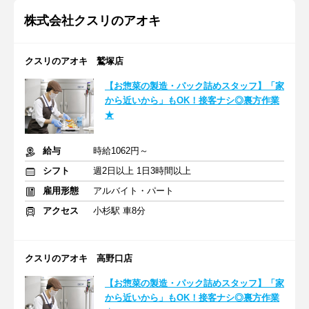
株式会社クスリのアオキ
クスリのアオキ 鷲塚店
【お惣菜の製造・パック詰めスタッフ】「家
から近いから」もOK！接客ナシ◎裏方作業
★
給与
時給1062円～
シフト
週2日以上 1日3時間以上
雇用形態
アルバイト・パート
アクセス
小杉駅 車8分
クスリのアオキ 高野口店
【お惣菜の製造・パック詰めスタッフ】「家
から近いから」もOK！接客ナシ◎裏方作業