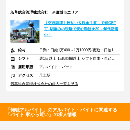
若草総合管理株式会社 ※葛城市エリア
【交通誘導】日払い＆現金手渡しで即GET
可♪馴染みの現場で安心勤務★20～40代活躍
中！
給与
日勤：日給1万400～1万1000円/夜勤：日給1万3000～1万3500円
シフト
週1日以上 1日8時間以上 シフト自由・自己申告
雇用形態
アルバイト・パート
アクセス
尺土駅
若草総合管理株式会社の求人一覧を見る
「傾聴アルバイト」のアルバイト・バイトに関連する
「バイト 家から近い」の求人情報