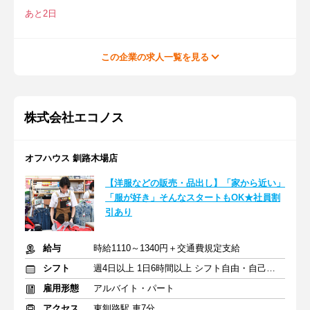
あと2日
この企業の求人一覧を見る
株式会社エコノス
オフハウス 釧路木場店
【洋服などの販売・品出し】「家から近い」
「服が好き」そんなスタートもOK★社員割
引あり
給与
時給1110～1340円＋交通費規定支給
シフト
週4日以上 1日6時間以上 シフト自由・自己申告
雇用形態
アルバイト・パート
アクセス
東釧路駅 車7分