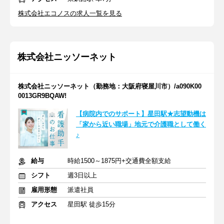
株式会社エコノスの求人一覧を見る
株式会社ニッソーネット
株式会社ニッソーネット（勤務地：大阪府寝屋川市）/a090K00
0013GR9BQAW!
【病院内でのサポート】星田駅★志望動機は
「家から近い職場」地元で介護職として働く
♪
給与
時給1500～1875円+交通費全額支給
シフト
週3日以上
雇用形態
派遣社員
アクセス
星田駅 徒歩15分