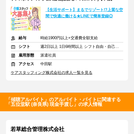
【生活サポート】まるでリゾート!?上質な空
間で快適に働ける★LINEで簡単登録◎
給与
時給1900円以上+交通費全額支給
シフト
週2日以上 1日6時間以上 シフト自由・自己申告
雇用形態
派遣社員
アクセス
中田駅
ケアスタッフィング株式会社の求人一覧を見る
「傾聴アルバイト」のアルバイト・バイトに関連する
「五位堂駅 (奈良県) 現金手渡し」の求人情報
若草総合管理株式会社