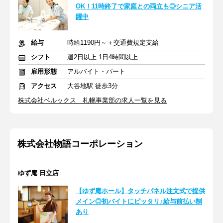
OK！11時終了で家庭との両立も◎シニア活
躍中
給与
時給1190円～＋交通費規定支給
シフト
週2日以上 1日4時間以上
雇用形態
アルバイト・パート
アクセス
大谷地駅 徒歩3分
株式会社ベルックス 札幌事業部の求人一覧を見る
株式会社物語コーポレーション
ゆず庵 日立店
【ゆず庵ホール】タッチパネル注文式で提供
メイン◎初バイトにピッタリ♪給与前払い制
あり