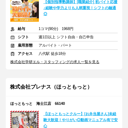
【個別指導塾講師】[職業紹介] 初バイト応援
♪経験や学力よりも人柄重視！シフトの融通
◎
給与
1コマ(90分) 1968円
シフト
週1日以上 シフト自由・自己申告
雇用形態
アルバイト・パート
アクセス
八代駅 徒歩18分
株式会社学研エル・スタッフィングの求人一覧を見る
株式会社プレナス（ほっともっと）
ほっともっと 海士江店 66140
【ほっともっとクルー】[お弁当屋さん]未経
験大歓迎！やりがい◎動画マニュアル有で安
心