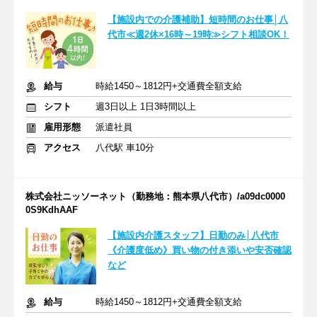
【施設内での介護補助】短時間のお仕事│八
代市≪週2休×16時～19時≫シフト相談OK！
給与
時給1450～1812円+交通費全額支給
シフト
週3日以上 1日3時間以上
雇用形態
派遣社員
アクセス
八代駅 車10分
株式会社ニッソーネット（勤務地：熊本県八代市）/a09dc0000
0S9KdhAAF
【施設内介護スタッフ】日勤のみ│八代市
《介護度低め》買い物の付き添いや安否確認
など
給与
時給1450～1812円+交通費全額支給