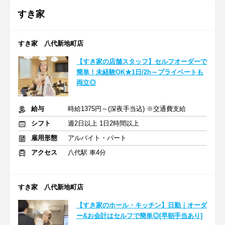
すき家
すき家 八代新地町店
【すき家の店舗スタッフ】セルフオーダーで
簡単！未経験OK★1日/2h～プライベートも
両立◎
給与
時給1375円～(深夜手当込) ※交通費支給
シフト
週2日以上 1日2時間以上
雇用形態
アルバイト・パート
アクセス
八代駅 車4分
すき家 八代新地町店
【すき家のホール・キッチン】日勤｜オーダ
ー&お会計はセルフで簡単◎[早朝手当あり]