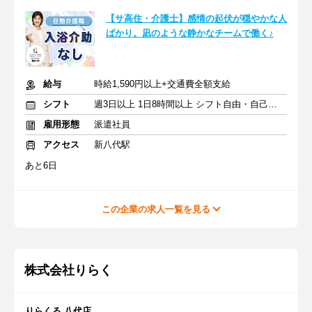
【サ高住・介護士】感情の起伏が穏やかな人
ばかり。凪のような静かなチームで働く♪
給与
時給1,590円以上+交通費全額支給
シフト
週3日以上 1日8時間以上 シフト自由・自己申告
雇用形態
派遣社員
アクセス
新八代駅
あと6日
この企業の求人一覧を見る
株式会社りらく
りらくる 八代店