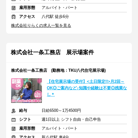
雇用形態
アルバイト・パート
アクセス
八代駅 徒歩6分
株式会社りらくの求人一覧を見る
株式会社一条工務店 展示場案件
株式会社一条工務店 (勤務地：TKU八代住宅展示場)
【住宅展示場の受付】<土日限定!!>月2回～
OK◎ご案内など♪知識や経験は不要◎残業な
し＊
給与
日給6500～1万4500円
シフト
週1日以上 シフト自由・自己申告
雇用形態
アルバイト・パート
アクセス
新八代駅 車4分