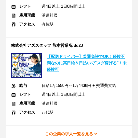
シフト
週4日以上 1日8時間以上
雇用形態
派遣社員
アクセス
有佐駅
株式会社アズスタッフ 熊本営業所/dd23
【配送ドライバー】普通免許でOK！経験不
問なのに高日給＆日払いで"スグ稼げる"！未
経験可
給与
日給1万1550円～1万4438円 + 交通費支給
シフト
週4日以上 1日8時間以上
雇用形態
派遣社員
アクセス
八代駅
この企業の求人一覧を見る