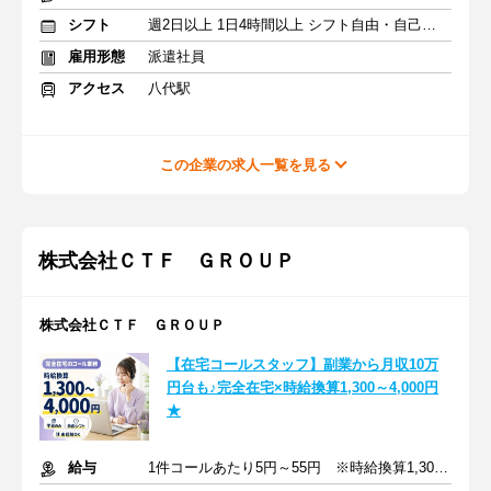
シフト
週2日以上 1日4時間以上 シフト自由・自己申告
雇用形態
派遣社員
アクセス
八代駅
この企業の求人一覧を見る
株式会社ＣＴＦ ＧＲＯＵＰ
株式会社ＣＴＦ ＧＲＯＵＰ
【在宅コールスタッフ】副業から月収10万
円台も♪完全在宅×時給換算1,300～4,000円
★
給与
1件コールあたり5円～55円 ※時給換算1,300円～4,000円