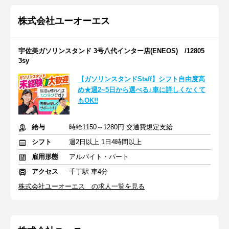
株式会社ユーオーエス
宇佐美ガソリンスタンド 3号八代インター店(ENEOS) /12805
3sy
【ガソリンスタンドStaff】シフト自由度高
め★週2~5日から選べる♪車に詳しくなくて
もOK!!
給与
時給1150～1280円 交通費規定支給
シフト
週2日以上 1日4時間以上
雇用形態
アルバイト・パート
アクセス
千丁駅 車4分
株式会社ユーオーエス の求人一覧を見る