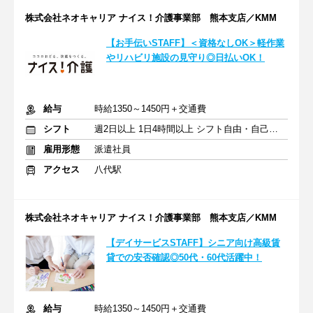
株式会社ネオキャリア ナイス！介護事業部 熊本支店／KMM
【お手伝いSTAFF】＜資格なしOK＞軽作業
やリハビリ施設の見守り◎日払いOK！
給与
時給1350～1450円＋交通費
シフト
週2日以上 1日4時間以上 シフト自由・自己申告
雇用形態
派遣社員
アクセス
八代駅
株式会社ネオキャリア ナイス！介護事業部 熊本支店／KMM
【デイサービスSTAFF】シニア向け高級賃
貸での安否確認◎50代・60代活躍中！
給与
時給1350～1450円＋交通費