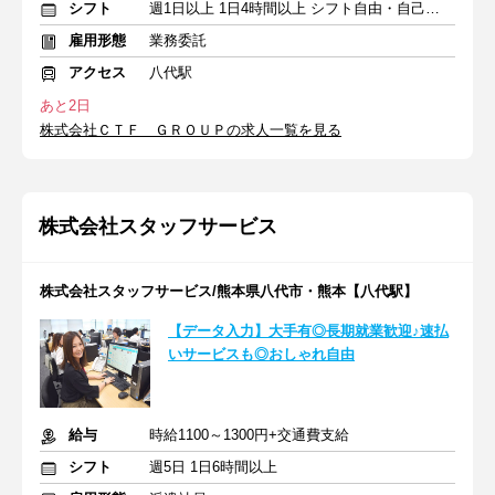
シフト
週1日以上 1日4時間以上 シフト自由・自己申告
雇用形態
業務委託
アクセス
八代駅
あと2日
株式会社ＣＴＦ ＧＲＯＵＰの求人一覧を見る
株式会社スタッフサービス
株式会社スタッフサービス/熊本県八代市・熊本【八代駅】
【データ入力】大手有◎長期就業歓迎♪速払
いサービスも◎おしゃれ自由
給与
時給1100～1300円+交通費支給
シフト
週5日 1日6時間以上