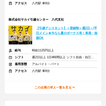
アクセス
八代駅 車8分
株式会社サカイ引越センター 八代支社
【引越アシスタント】＜登録制＞週2日～/平
日メイン★今なら夏のボーナス有！単発・短
期OK
給与
時給1125円以上
シフト
週2日以上 1日4時間以上 シフト自由・自己申告
雇用形態
アルバイト・パート
アクセス
八代駅 車8分
この企業の求人一覧を見る