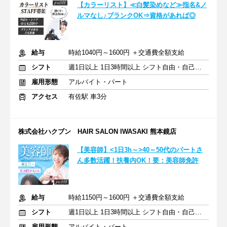
【カラーリスト】≪白髪染めなど≫指名&ノ
ルマなし♪ブランクOK⇒資格があれば◎
給与
時給1040円～1600円 ＋交通費全額支給
シフト
週1日以上 1日3時間以上 シフト自由・自己申告
雇用形態
アルバイト・パート
アクセス
有佐駅 車3分
株式会社ハクブン HAIR SALON IWASAKI 熊本鏡店
【美容師】<1日3h～>40～50代のパートさ
ん多数活躍！扶養内OK！要：美容師免許
給与
時給1150円～1600円 ＋交通費全額支給
シフト
週1日以上 1日3時間以上 シフト自由・自己申告
雇用形態
アルバイト・パート