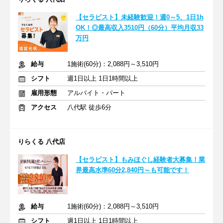
【セラピスト】未経験歓迎！週0～5、1日1h
OK！◎最高収入3510円（60分）平均月収33
万円
給与
1施術(60分)：2,088円～3,510円
シフト
週1日以上 1日1時間以上
雇用形態
アルバイト・パート
アクセス
八代駅 徒歩6分
りらくる 八代店
【セラピスト】もみほぐし経験者大募集！業
界最高水準60分2,840円～も可能です！
給与
1施術(60分)：2,088円～3,510円
シフト
週1日以上 1日1時間以上