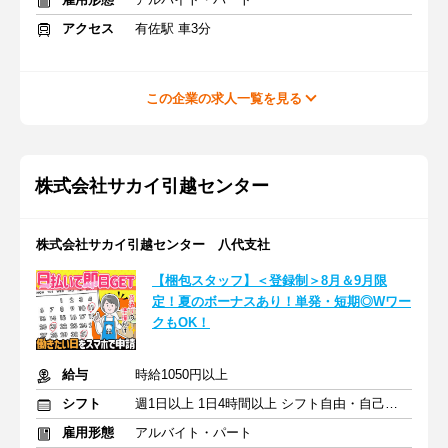
アクセス
有佐駅 車3分
この企業の求人一覧を見る
株式会社サカイ引越センター
株式会社サカイ引越センター 八代支社
【梱包スタッフ】＜登録制＞8月＆9月限
定！夏のボーナスあり！単発・短期◎Wワー
クもOK！
給与
時給1050円以上
シフト
週1日以上 1日4時間以上 シフト自由・自己申告
雇用形態
アルバイト・パート