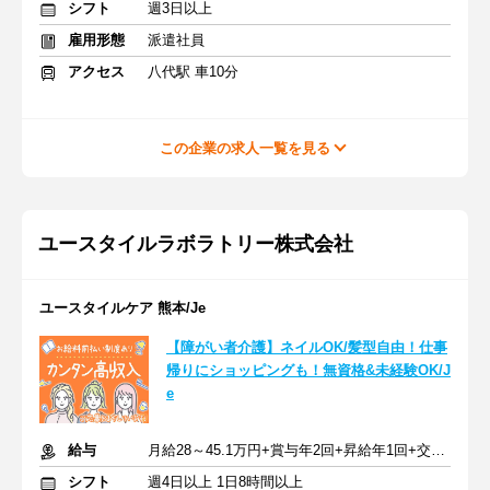
シフト
週3日以上
雇用形態
派遣社員
アクセス
八代駅 車10分
この企業の求人一覧を見る
ユースタイルラボラトリー株式会社
ユースタイルケア 熊本/Je
【障がい者介護】ネイルOK/髪型自由！仕事
帰りにショッピングも！無資格&未経験OK/J
e
給与
月給28～45.1万円+賞与年2回+昇給年1回+交通費全額
シフト
週4日以上 1日8時間以上