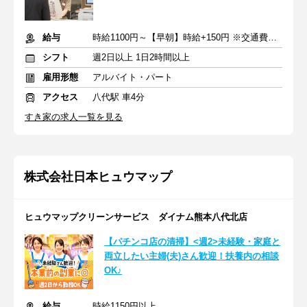
給与
時給1100円～【早朝】時給+150円 ※交通費支給
シフト
週2日以上 1日2時間以上
雇用形態
アルバイト・パート
アクセス
八代駅 車4分
すき家の求人一覧を見る
株式会社日本ヒュウマップ
ヒュウマップクリーンサービス ダイナム熊本八代北店
【パチンコ店の清掃】<週2>未経験・家庭と
両立したい主婦(夫)さん歓迎！扶養内の相談
OK♪
給与
時給1150円以上