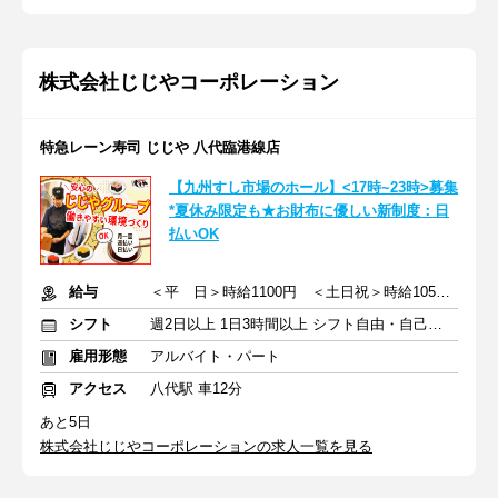
株式会社じじやコーポレーション
特急レーン寿司 じじや 八代臨港線店
【九州すし市場のホール】<17時~23時>募集
*夏休み限定も★お財布に優しい新制度：日
払いOK
給与
＜平 日＞時給1100円 ＜土日祝＞時給1050円
シフト
週2日以上 1日3時間以上 シフト自由・自己申告
雇用形態
アルバイト・パート
アクセス
八代駅 車12分
あと5日
株式会社じじやコーポレーションの求人一覧を見る