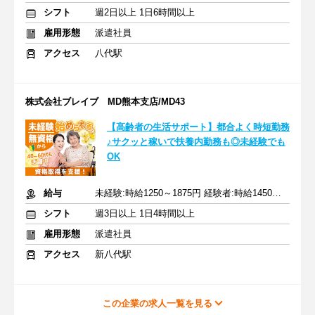
シフト
週2日以上 1日6時間以上
雇用形態
派遣社員
アクセス
八代駅
株式会社ブレイブ MD熊本支店/MD43
【高齢者の生活サポート】都合よく時短勤務
♪サクッと稼いで扶養内勤務も◎未経験でも
OK
給与
未経験:時給1250～1875円 経験者:時給1450～2175円+交通費全額
シフト
週3日以上 1日4時間以上
雇用形態
派遣社員
アクセス
新八代駅
この企業の求人一覧を見る