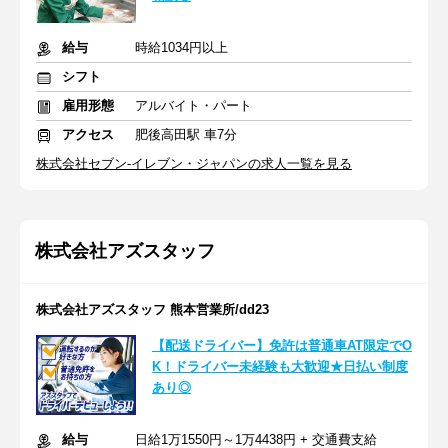
給与
時給1034円以上
シフト
雇用形態
アルバイト・パート
アクセス
肥後高田駅 車7分
株式会社セブン-イレブン・ジャパンの求人一覧を見る
株式会社アズスタッフ
株式会社アズスタッフ 熊本営業所/dd23
【配送ドライバー】免許は普通車AT限定でO
K！ドライバー未経験も大歓迎★日払い制度
あり◎
給与
日給1万1550円～1万4438円 + 交通費支給