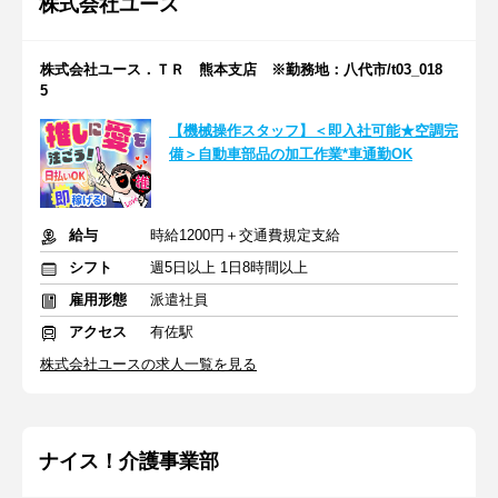
株式会社ユース
株式会社ユース．ＴＲ 熊本支店 ※勤務地：八代市/t03_018
5
【機械操作スタッフ】＜即入社可能★空調完
備＞自動車部品の加工作業*車通勤OK
給与
時給1200円＋交通費規定支給
シフト
週5日以上 1日8時間以上
雇用形態
派遣社員
アクセス
有佐駅
株式会社ユースの求人一覧を見る
ナイス！介護事業部