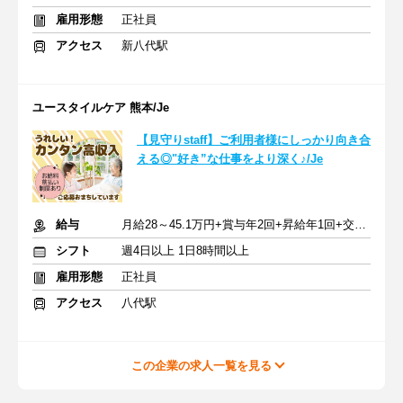
雇用形態
正社員
アクセス
新八代駅
ユースタイルケア 熊本/Je
【見守りstaff】ご利用者様にしっかり向き合
える◎"好き”な仕事をより深く♪/Je
給与
月給28～45.1万円+賞与年2回+昇給年1回+交通費全額
シフト
週4日以上 1日8時間以上
雇用形態
正社員
アクセス
八代駅
この企業の求人一覧を見る