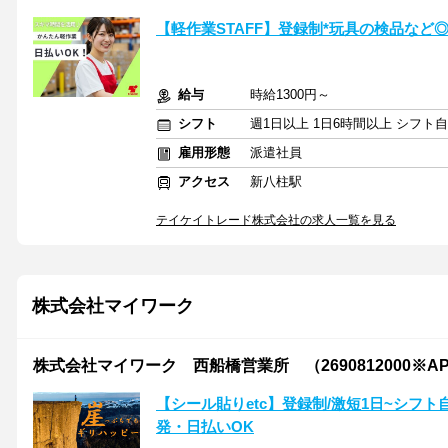
【軽作業STAFF】登録制*玩具の検品など
給与
時給1300円～
シフト
週1日以上 1日6時間以上 シフト
雇用形態
派遣社員
アクセス
新八柱駅
テイケイトレード株式会社の求人一覧を見る
株式会社マイワーク
株式会社マイワーク 西船橋営業所 （2690812000※A
【シール貼りetc】登録制/激短1日~シフト
発・日払いOK