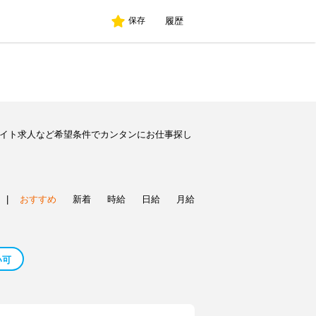
履歴
保存
バイト求人など希望条件でカンタンにお仕事探し
|
おすすめ
新着
時給
日給
月給
い可