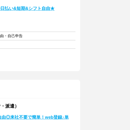
◎日払い&短期&シフト自由★
自由・自己申告
P・派遣）
自由◎来社不要で簡単！web登録♪単