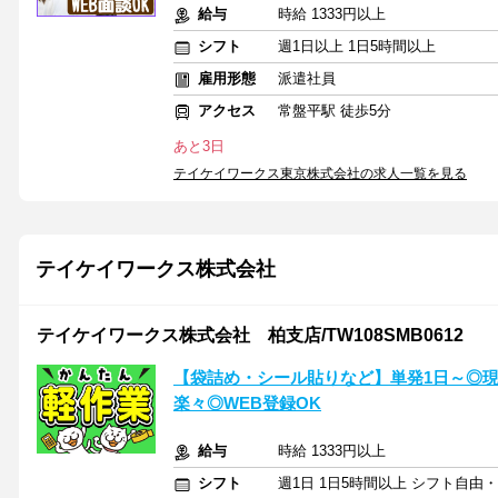
給与
時給 1333円以上
シフト
週1日以上 1日5時間以上
雇用形態
派遣社員
アクセス
常盤平駅 徒歩5分
あと3日
テイケイワークス東京株式会社の求人一覧を見る
テイケイワークス株式会社
テイケイワークス株式会社 柏支店/TW108SMB0612
【袋詰め・シール貼りなど】単発1日～◎
楽々◎WEB登録OK
給与
時給 1333円以上
シフト
週1日 1日5時間以上 シフト自由