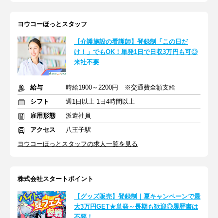
ヨウコーほっとスタッフ
【介護施設の看護師】登録制「この日だ
け！」でもOK！単発1日で日収3万円も可◎
来社不要
給与
時給1900～2200円 ※交通費全額支給
シフト
週1日以上 1日4時間以上
雇用形態
派遣社員
アクセス
八王子駅
ヨウコーほっとスタッフの求人一覧を見る
株式会社スタートポイント
【グッズ販売】登録制｜夏キャンペーンで最
大3万円GET★単発～長期も歓迎◎履歴書は
不要！