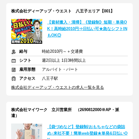
株式会社ディーアップ・ウエスト 八王子エリア【001】
【資材搬入・清掃】《登録制》短期・単発O
K！高時給2010円⇒日払い可★急なシフトIN
もOK◎
給与
時給2010円～＋交通費
シフト
週2日以上 1日3時間以上
雇用形態
アルバイト・パート
アクセス
八王子駅
株式会社ディーアップ・ウエストの求人一覧を見る
株式会社マイワーク 立川営業所 （2690812000※AP・派
遣）
【袋づめなど】登録制/おもちゃなどの袋詰
め♪来社不要！簡単web登録★単発&日払いO