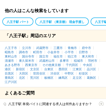
他の人はこんな検索をしています
八王子駅 パート
八王子駅 （東京都） 現金手渡し
八王子駅
「八王子駅」周辺のエリア
八王子市
立川市
武蔵野市
三鷹市
青梅市
府中市
昭島市
調布市
町田市
小金井市
小平市
日野市
東村山市
国分寺市
国立市
福生市
狛江市
東大和市
清瀬市
東久留米市
武蔵村山市
多摩市
稲城市
羽村市
あきる野市
西東京市
その他東京都
千代田区
中央区
港区
新宿区
文京区
台東区
墨田区
江東区
品川区
目黒区
大田区
世田谷区
渋谷区
中野区
杉並区
豊島区
北区
荒川区
板橋区
練馬区
足立区
葛飾区
江戸川区
よくあるご質問
八王子駅 単発バイトに関連する求人は何件ありますか？