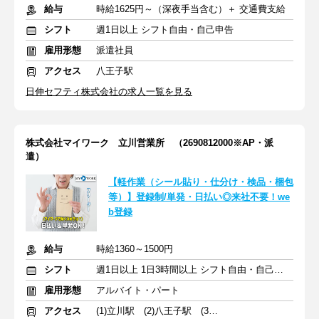
給与
時給1625円～（深夜手当含む）＋ 交通費支給
シフト
週1日以上 シフト自由・自己申告
雇用形態
派遣社員
アクセス
八王子駅
日伸セフティ株式会社の求人一覧を見る
株式会社マイワーク 立川営業所 （2690812000※AP・派
遣）
【軽作業（シール貼り・仕分け・検品・梱包
等）】登録制/単発・日払い◎来社不要！we
b登録
給与
時給1360～1500円
シフト
週1日以上 1日3時間以上 シフト自由・自己申告
雇用形態
アルバイト・パート
アクセス
(1)立川駅 (2)八王子駅 (3)調布駅