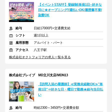
【イベントSTAFF】登録制|単発1日~好きな
日に★オープニング!!週払いOK/履歴書不要/
染髪OK
給与
日給17000円+交通費支給
シフト
週1日以上
雇用形態
アルバイト・パート
アクセス
八王子駅
株式会社オクトフォリアの求人一覧を見る
株式会社ブレイブ MD立川支店/MDN13
【訪問入浴の看護師】≪実務未経験OK≫"単
発1日"⇒好きな日・曜日で勤務★給与当日払
い
給与
時給2300～3450円+交通費全額