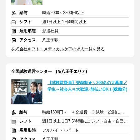
給与
時給2000～2300円以上
シフト
週1日以上 1日4時間以上
雇用形態
派遣社員
アクセス
八王子駅
株式会社ルフト・メディカルケアの求人一覧を見る
全国試験運営センター (※八王子エリア)
【試験監督員】登録制★＼300名の大募集／
学生～社会人⇒大歓迎♪前払いOK！(稼働分)
給与
時給1300円～ ＋交通費 ※試験・役割により手当あり
シフト
週1日以上 1日7.5時間以上 シフト自由・自己申告
雇用形態
アルバイト・パート
アクセス
八王子駅