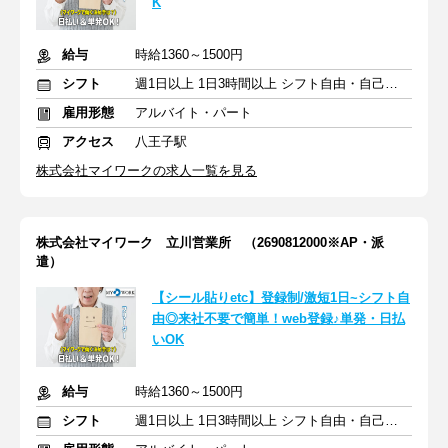
K
給与
時給1360～1500円
シフト
週1日以上 1日3時間以上 シフト自由・自己申告
雇用形態
アルバイト・パート
アクセス
八王子駅
株式会社マイワークの求人一覧を見る
株式会社マイワーク 立川営業所 （2690812000※AP・派
遣）
【シール貼りetc】登録制/激短1日~シフト自
由◎来社不要で簡単！web登録♪単発・日払
いOK
給与
時給1360～1500円
シフト
週1日以上 1日3時間以上 シフト自由・自己申告