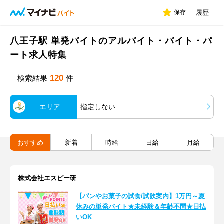
保存
履歴
八王子駅 単発バイトのアルバイト・バイト・パ
ート求人特集
120
検索結果
件
エリア
指定しない
おすすめ
新着
時給
日給
月給
株式会社エスピー研
【パンやお菓子の試食/試飲案内】1万円～夏
休みの単発バイト★未経験＆年齢不問★日払
いOK