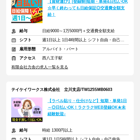
【資材運び】[登録制]短期・単発&日払いOK
☆早く終わっても日給保証◎交通費全額支
給！
給与
日給9000～1万5000円＋交通費全額支給
シフト
週1日以上 1日4時間以上 シフト自由・自己申告
雇用形態
アルバイト・パート
アクセス
西八王子駅
有限会社力舎の求人一覧を見る
テイケイワークス株式会社 立川支店/TW125SMB0603
【ラベル貼り・仕分けなど】短期・単発1日
～◎日払いOK！ラクラクWEB登録OK★未
経験歓迎♪
給与
時給 1300円以上
シフト
週1日 1日5時間以上 シフト自由・自己申告