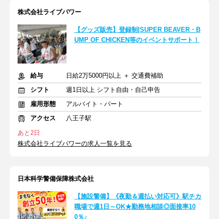
株式会社ライブパワー
【グッズ販売】登録制|SUPER BEAVER・B
UMP OF CHICKEN等のイベントサポート！
給与
日給2万5000円以上 ＋ 交通費補助
シフト
週1日以上 シフト自由・自己申告
雇用形態
アルバイト・パート
アクセス
八王子駅
あと2日
株式会社ライブパワーの求人一覧を見る
日本科学警備保障株式会社
【施設警備】《夜勤＆週払い対応可》駅チカ
職場で週1日～OK★勤務地相談◎面接率10
0％♪