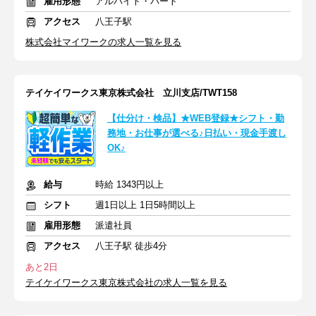
雇用形態
アルバイト・パート
アクセス
八王子駅
株式会社マイワークの求人一覧を見る
テイケイワークス東京株式会社 立川支店/TWT158
【仕分け・検品】★WEB登録★シフト・勤
務地・お仕事が選べる♪日払い・現金手渡し
OK♪
給与
時給 1343円以上
シフト
週1日以上 1日5時間以上
雇用形態
派遣社員
アクセス
八王子駅 徒歩4分
あと2日
テイケイワークス東京株式会社の求人一覧を見る