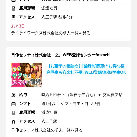
雇用形態
派遣社員
アクセス
八王子駅 徒歩3分
あと3日
テイケイワークス株式会社の求人一覧を見る
日伸セフティ株式会社 立川WEB登録センター/nstachi
【お菓子の箱詰め】[登録制]夜勤＊お得な福
利厚生も◎来社不要!!WEB登録/単発/学生OK
給与
時給1625円～（深夜手当含む）＋ 交通費支給
シフト
週1日以上 シフト自由・自己申告
雇用形態
派遣社員
アクセス
八王子駅
日伸セフティ株式会社の求人一覧を見る