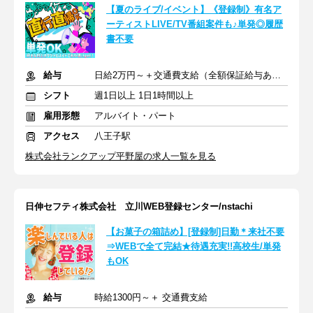
【夏のライブ/イベント】《登録制》有名ア
ーティストLIVE/TV番組案件も♪単発◎履歴
書不要
給与
日給2万円～＋交通費支給（全額保証給与あり）
シフト
週1日以上 1日1時間以上
雇用形態
アルバイト・パート
アクセス
八王子駅
株式会社ランクアップ平野屋の求人一覧を見る
日伸セフティ株式会社 立川WEB登録センター/nstachi
【お菓子の箱詰め】[登録制]日勤＊来社不要
⇒WEBで全て完結★待遇充実!!高校生/単発
もOK
給与
時給1300円～＋ 交通費支給