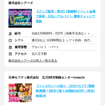
株式会社シアーズ
【グッズ販売・受付】[登録制]イベント会場
で単発・日払いアルバイト♪簡単チャットで
登録
給与
日給1万8000円～3万円（深夜手当含む）＋交通費
シフト
週1日以上 1日8時間以上 シフト自由・自己申告
雇用形態
アルバイト・パート
アクセス
北八王子駅
株式会社シアーズの求人一覧を見る
日伸セフティ株式会社 立川WEB登録センター/nstachi
【トレカのシール貼り・仕分けなど】[登録
制]夜勤＊WEBで楽々★時給1625円～!学生/
単発OK