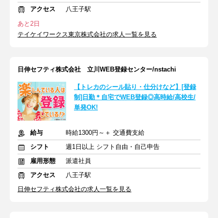
アクセス
八王子駅
あと2日
テイケイワークス東京株式会社の求人一覧を見る
日伸セフティ株式会社 立川WEB登録センター/nstachi
【トレカのシール貼り・仕分けなど】[登録
制]日勤＊自宅でWEB登録◎高時給/高校生/
単発OK!
給与
時給1300円～＋ 交通費支給
シフト
週1日以上 シフト自由・自己申告
雇用形態
派遣社員
アクセス
八王子駅
日伸セフティ株式会社の求人一覧を見る