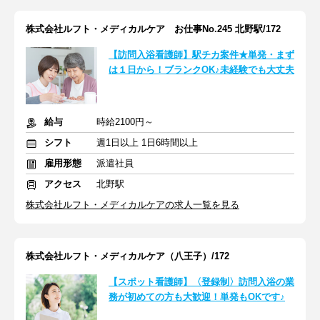
株式会社ルフト・メディカルケア お仕事No.245 北野駅/172
【訪問入浴看護師】駅チカ案件★単発・まず
は１日から！ブランクOK♪未経験でも大丈夫
給与
時給2100円～
シフト
週1日以上 1日6時間以上
雇用形態
派遣社員
アクセス
北野駅
株式会社ルフト・メディカルケアの求人一覧を見る
株式会社ルフト・メディカルケア（八王子）/172
【スポット看護師】〈登録制〉訪問入浴の業
務が初めての方も大歓迎！単発もOKです♪