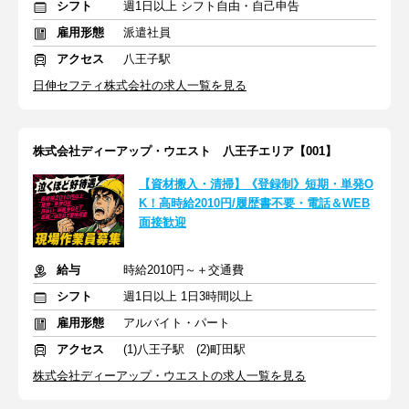
シフト
週1日以上 シフト自由・自己申告
雇用形態
派遣社員
アクセス
八王子駅
日伸セフティ株式会社の求人一覧を見る
株式会社ディーアップ・ウエスト 八王子エリア【001】
【資材搬入・清掃】《登録制》短期・単発O
K！高時給2010円/履歴書不要・電話＆WEB
面接歓迎
給与
時給2010円～＋交通費
シフト
週1日以上 1日3時間以上
雇用形態
アルバイト・パート
アクセス
(1)八王子駅 (2)町田駅
株式会社ディーアップ・ウエストの求人一覧を見る