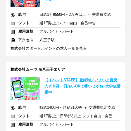
給与
日給1万9550円～2万円以上 ＋ 交通費支給
シフト
週1日以上 シフト自由・自己申告
雇用形態
アルバイト・パート
アクセス
八王子駅
株式会社スタートポイントの求人一覧を見る
株式会社ムーヴ ※八王子エリア
【イベントSTAFF】登録制／いよいよ夏突
入☆単発・日払いOKで稼いじゃお♪大学生活
躍中！
給与
時給1400円～時給2100円 ＋ 交通費規定支給
シフト
週1日以上 1日8時間以上 シフト自由・自己申告
雇用形態
アルバイト・パート