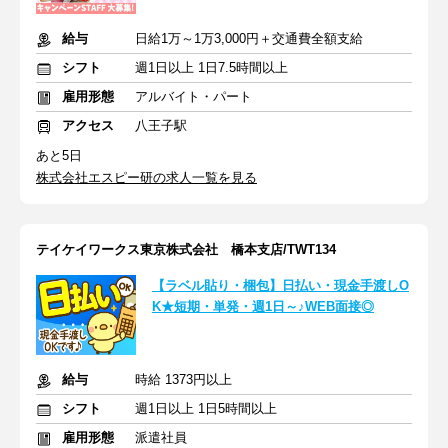
給与
日給1万～1万3,000円＋交通費全額支給
シフト
週1日以上 1日7.5時間以上
雇用形態
アルバイト・パート
アクセス
八王子駅
あと5日
株式会社エスピー研の求人一覧を見る
テイケイワークス東京株式会社 橋本支店/TWT134
【ラベル貼り・梱包】日払い・現金手渡しO
K★短期・単発・週1日～♪WEB面接◎
給与
時給 1373円以上
シフト
週1日以上 1日5時間以上
雇用形態
派遣社員