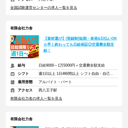
全国試験運営センターの求人一覧を見る
有限会社力舎
【資材運び】[登録制]短期・単発&日払いOK
☆早く終わっても日給保証◎交通費全額支
給！
給与
日給9000～1万5000円＋交通費全額支給
シフト
週1日以上 1日4時間以上 シフト自由・自己申告
雇用形態
アルバイト・パート
アクセス
西八王子駅
有限会社力舎の求人一覧を見る
有限会社力舎