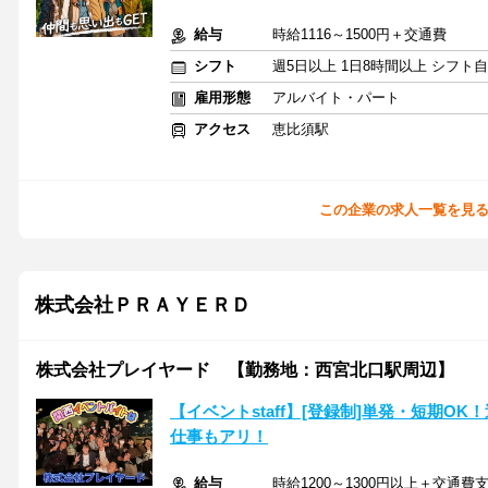
給与
時給1116～1500円＋交通費
シフト
週5日以上 1日8時間以上 シフト
雇用形態
アルバイト・パート
アクセス
恵比須駅
この企業の求人一覧を見
株式会社ＰＲＡＹＥＲＤ
株式会社プレイヤード 【勤務地：西宮北口駅周辺】
【イベントstaff】[登録制]単発・短期OK
仕事もアリ！
給与
時給1200～1300円以上＋交通