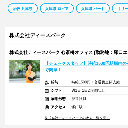
治験 兵庫県
兵庫県 ロピア
兵庫県 パート
ｊリー
株式会社ディースパーク
株式会社ディースパーク 心斎橋オフィス [勤務地：塚口エ
【チェックスタッフ】時給1500円駅構内
で簡単！
給与
時給1500円 +交通費全額支給
シフト
週1日 1日2時間以上
雇用形態
派遣社員
アクセス
塚口駅
株式会社ディースパークの求人一覧を見る