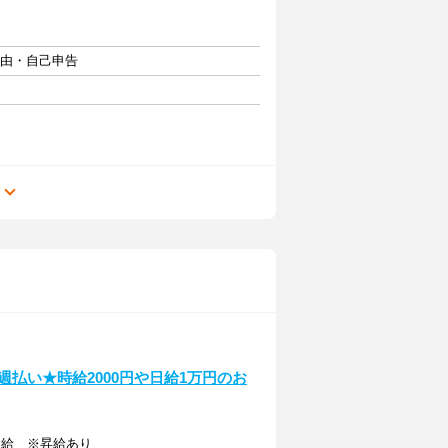
自由・自己申告
る
！週払い★時給2000円や日給1万円のお
費支給 ※昇給あり