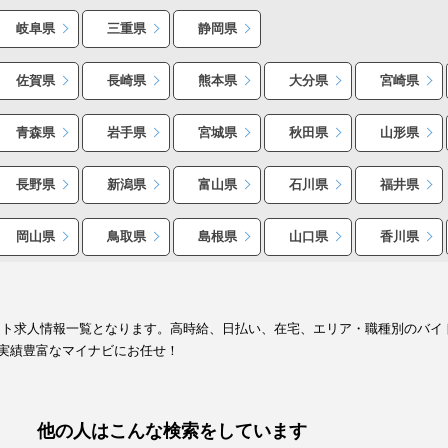
岐阜県
三重県
静岡県
佐賀県
長崎県
熊本県
大分県
宮崎県
青森県
岩手県
宮城県
秋田県
山形県
長野県
新潟県
富山県
石川県
福井県
岡山県
鳥取県
島根県
山口県
香川県
イト求人情報一覧となります。高時給、日払い、在宅、エリア・職種別のバイ
実績豊富なマイナビにお任せ！
他の人はこんな検索をしています