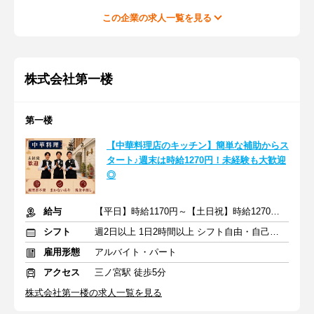
この企業の求人一覧を見る
株式会社第一楼
第一楼
【中華料理店のキッチン】簡単な補助からス
タート♪週末は時給1270円！未経験も大歓迎
◎
給与
【平日】時給1170円～【土日祝】時給1270円～ ※交通費支給
シフト
週2日以上 1日2時間以上 シフト自由・自己申告
雇用形態
アルバイト・パート
アクセス
三ノ宮駅 徒歩5分
株式会社第一楼の求人一覧を見る