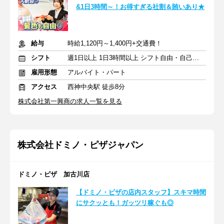
&1日3時間～！お得すぎる社割＆賄いあり★
給与
時給1,120円～1,400円+交通費！
シフト
週1日以上 1日3時間以上 シフト自由・自己申告
雇用形態
アルバイト・パート
アクセス
西神中央駅 徒歩8分
株式会社第一興商の求人一覧を見る
株式会社ドミノ・ピザジャパン
ドミノ・ピザ 加古川店
【ドミノ・ピザの店内スタッフ】スキマ時間
にサクッとも！ガッツリ稼ぐも◎