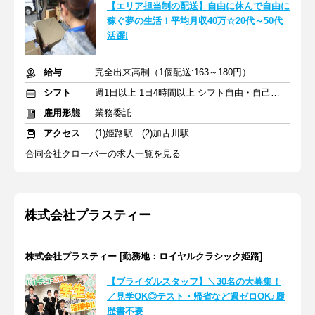
【エリア担当制の配送】自由に休んで自由に
稼ぐ夢の生活！平均月収40万☆20代～50代
活躍!
給与
完全出来高制（1個配送:163～180円）
シフト
週1日以上 1日4時間以上 シフト自由・自己申告
雇用形態
業務委託
アクセス
(1)姫路駅 (2)加古川駅
合同会社クローバーの求人一覧を見る
株式会社プラスティー
株式会社プラスティー [勤務地：ロイヤルクラシック姫路]
【ブライダルスタッフ】＼30名の大募集！
／見学OK◎テスト・帰省など週ゼロOK♪履
歴書不要