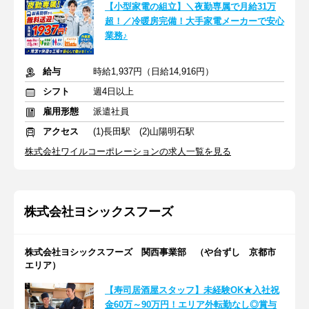
【小型家電の組立】＼夜勤専属で月給31万
超！／冷暖房完備！大手家電メーカーで安心
業務♪
給与
時給1,937円（日給14,916円）
シフト
週4日以上
雇用形態
派遣社員
アクセス
(1)長田駅 (2)山陽明石駅
株式会社ワイルコーポレーションの求人一覧を見る
株式会社ヨシックスフーズ
株式会社ヨシックスフーズ 関西事業部 （や台ずし 京都市
エリア）
【寿司居酒屋スタッフ】未経験OK★入社祝
金60万～90万円！エリア外転勤なし◎賞与