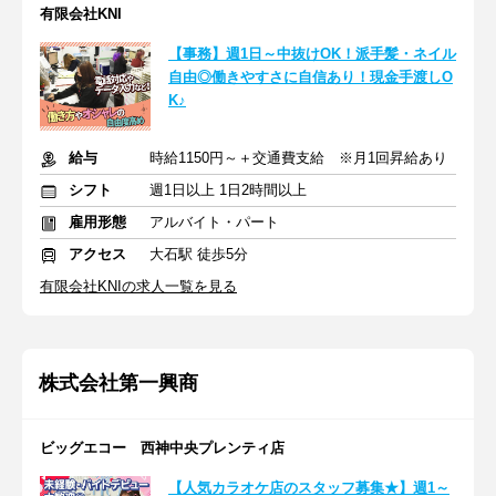
有限会社KNI
【事務】週1日～中抜けOK！派手髪・ネイル
自由◎働きやすさに自信あり！現金手渡しO
K♪
給与
時給1150円～＋交通費支給 ※月1回昇給あり
シフト
週1日以上 1日2時間以上
雇用形態
アルバイト・パート
アクセス
大石駅 徒歩5分
有限会社KNIの求人一覧を見る
株式会社第一興商
ビッグエコー 西神中央プレンティ店
【人気カラオケ店のスタッフ募集★】週1～