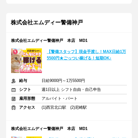
株式会社エムディー警備神戸
株式会社エムディー警備神戸 本店 MD1
【警備スタッフ】現金手渡し！MAX日給1万
5500円★ごっつい稼げる！短期OK♪
給与
日給9000円～1万5500円
シフト
週1日以上 シフト自由・自己申告
雇用形態
アルバイト・パート
アクセス
(1)西宮北口駅 (2)尼崎駅
株式会社エムディー警備神戸 本店 MD1