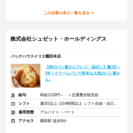
この企業の求人一覧を見る
株式会社シュゼット・ホールディングス
バックハウスイリエ園田本店
【街のパン屋さんでレジ・品出し】週3日～
OK！クリームパンで有名な人気のパン屋さ
ん♪
給与
時給1120円～ ＋交通費全額支給
シフト
週3日以上 1日4時間以上 シフト自由・自己申告
雇用形態
アルバイト・パート
アクセス
園田駅 徒歩8分