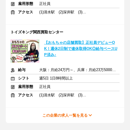
雇用形態
正社員
アクセス
(1)清水駅 (2)深井駅 (3)立花駅
トイズキング関西買取センター
【おもちゃの店舗買取】正社員デビューO
K！週休2日制で連休取得OK◎給与ベースU
P済み♪
給与
大阪：月給24万円～、兵庫：月給23万5000円～ ＋交通費支給
シフト
週5日 1日8時間以上
雇用形態
正社員
アクセス
(1)清水駅 (2)深井駅 (3)立花駅
この企業の求人一覧を見る