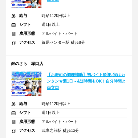
給与
時給1120円以上
シフト
週1日以上
雇用形態
アルバイト・パート
アクセス
貿易センター駅 徒歩8分
銀のさら 塚口店
【お寿司の調理補助】初バイト歓迎♪実はカ
ンタン★週1日～&短時間もOK！自分時間と
両立◎
給与
時給1120円以上
シフト
週1日以上
雇用形態
アルバイト・パート
アクセス
武庫之荘駅 徒歩13分