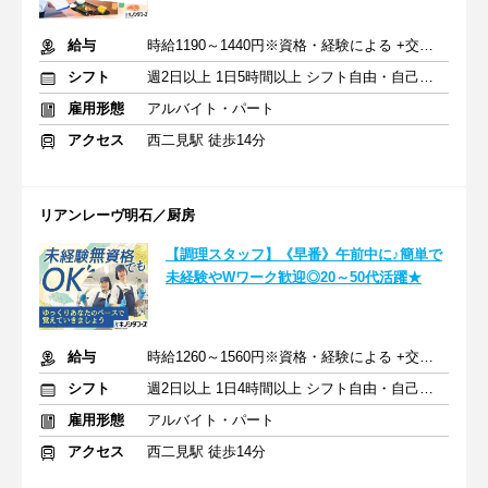
給与
時給1190～1440円※資格・経験による +交通費支給
シフト
週2日以上 1日5時間以上 シフト自由・自己申告
雇用形態
アルバイト・パート
アクセス
西二見駅 徒歩14分
リアンレーヴ明石／厨房
【調理スタッフ】《早番》午前中に♪簡単で
未経験やWワーク歓迎◎20～50代活躍★
給与
時給1260～1560円※資格・経験による +交通費支給
シフト
週2日以上 1日4時間以上 シフト自由・自己申告
雇用形態
アルバイト・パート
アクセス
西二見駅 徒歩14分