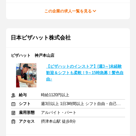
この企業の求人一覧を見る
日本ピザハット株式会社
ピザハット 神戸本山店
【ピザハットのインストア】[週3～]未経験
歓迎＆シフトも柔軟！9～15時急募！髪色自
由♪
給与
時給1120円以上
シフト
週3日以上 1日3時間以上 シフト自由・自己申告
雇用形態
アルバイト・パート
アクセス
摂津本山駅 徒歩8分