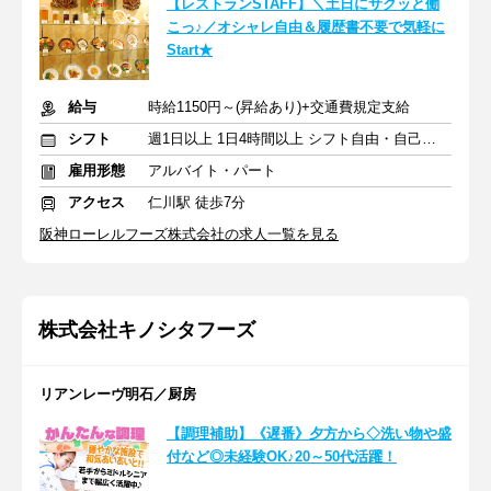
【レストランSTAFF】＼土日にサクッと働
こっ♪／オシャレ自由＆履歴書不要で気軽に
Start★
給与
時給1150円～(昇給あり)+交通費規定支給
シフト
週1日以上 1日4時間以上 シフト自由・自己申告
雇用形態
アルバイト・パート
アクセス
仁川駅 徒歩7分
阪神ローレルフーズ株式会社の求人一覧を見る
株式会社キノシタフーズ
リアンレーヴ明石／厨房
【調理補助】《遅番》夕方から◇洗い物や盛
付など◎未経験OK♪20～50代活躍！