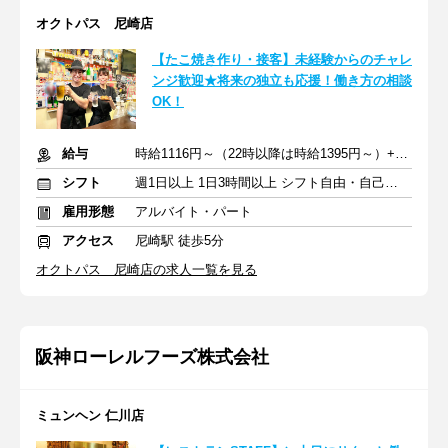
オクトパス 尼崎店
【たこ焼き作り・接客】未経験からのチャレ
ンジ歓迎★将来の独立も応援！働き方の相談
OK！
給与
時給1116円～（22時以降は時給1395円～）+交通費別途一部支給
シフト
週1日以上 1日3時間以上 シフト自由・自己申告
雇用形態
アルバイト・パート
アクセス
尼崎駅 徒歩5分
オクトパス 尼崎店の求人一覧を見る
阪神ローレルフーズ株式会社
ミュンヘン 仁川店