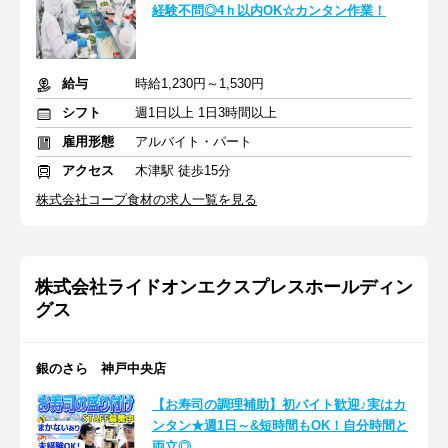
経験不問◎4ｈ以内OK☆カンタン作業！
給与
時給1,230円～1,530円
シフト
週1日以上 1日3時間以上
雇用形態
アルバイト・パート
アクセス
木津駅 徒歩15分
株式会社コープ食材の求人一覧を見る
株式会社ライドオンエクスプレスホールディン
グス
銀のさら 神戸中央店
【お寿司の調理補助】初バイト歓迎♪実はカ
ンタン★週1日～&短時間もOK！自分時間と
両立◎