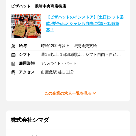
ピザハット 尼崎中央商店街店
【ピザハットのインストア】[土日]シフト柔
軟♪髪色etcオシャレも自由に◎9～15時急
募！
給与
時給1200円以上 ※交通費支給
シフト
週1日以上 1日3時間以上 シフト自由・自己申告
雇用形態
アルバイト・パート
アクセス
出屋敷駅 徒歩11分
この企業の求人一覧を見る
株式会社シマダ