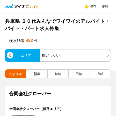
保存
履歴
兵庫県 ２０代みんなでワイワイのアルバイト・
バイト・パート求人特集
482
検索結果
件
エリア
指定しない
おすすめ
新着
時給
日給
月給
合同会社クローバー
合同会社クローバー（姫路エリア）