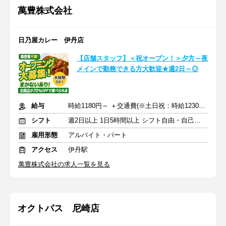
萬豊株式会社
日乃屋カレー 伊丹店
【店舗スタッフ】＜祝オープン！＞夕方～夜
メインで勤務できる方大歓迎★週2日～◎
給与
時給1180円～ ＋交通費(※土日祝：時給1230円～ )
シフト
週2日以上 1日5時間以上 シフト自由・自己申告
雇用形態
アルバイト・パート
アクセス
伊丹駅
萬豊株式会社の求人一覧を見る
オクトパス 尼崎店