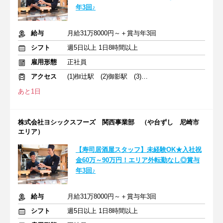
年3回♪
給与
月給31万8000円～＋賞与年3回
シフト
週5日以上 1日8時間以上
雇用形態
正社員
アクセス
(1)椥辻駅 (2)御影駅 (3)尼崎駅
あと1日
株式会社ヨシックスフーズ 関西事業部 （や台ずし 尼崎市
エリア）
【寿司居酒屋スタッフ】未経験OK★入社祝
金60万～90万円！エリア外転勤なし◎賞与
年3回♪
給与
月給31万8000円～＋賞与年3回
シフト
週5日以上 1日8時間以上