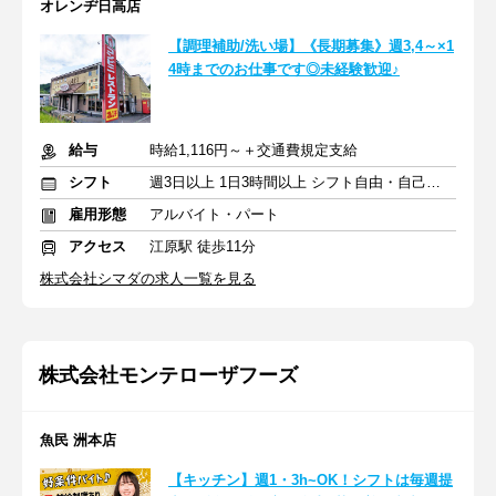
オレンヂ日高店
【調理補助/洗い場】《長期募集》週3,4～×1
4時までのお仕事です◎未経験歓迎♪
給与
時給1,116円～＋交通費規定支給
シフト
週3日以上 1日3時間以上 シフト自由・自己申告
雇用形態
アルバイト・パート
アクセス
江原駅 徒歩11分
株式会社シマダの求人一覧を見る
株式会社モンテローザフーズ
魚民 洲本店
【キッチン】週1・3h~OK！シフトは毎週提