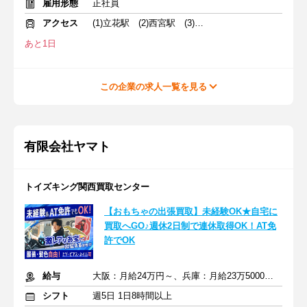
雇用形態
正社員
アクセス
(1)立花駅 (2)西宮駅 (3)園田駅
あと1日
この企業の求人一覧を見る
有限会社ヤマト
トイズキング関西買取センター
【おもちゃの出張買取】未経験OK★自宅に
買取へGO♪週休2日制で連休取得OK！AT免
許でOK
給与
大阪：月給24万円～、兵庫：月給23万5000円～ ＋交通費支給
シフト
週5日 1日8時間以上