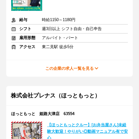
給与
時給1150～1180円
シフト
週3日以上 シフト自由・自己申告
雇用形態
アルバイト・パート
アクセス
東二見駅 徒歩5分
この企業の求人一覧を見る
株式会社プレナス（ほっともっと）
ほっともっと 姫路大津店 63554
【ほっともっとクルー】[お弁当屋さん]未経
験大歓迎！やりがい◎動画マニュアル有で安
心