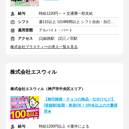
給与
時給1220円～ + 交通費一部支給
シフト
週1日以上 1日4時間以上 シフト自由・自己申告
雇用形態
アルバイト・パート
アクセス
(1)姫路駅 (2)三ノ宮駅
株式会社プラスティーの求人一覧を見る
株式会社エスウィル
株式会社エスウィル（神戸市中央区エリア）
【無印雑貨・チョコの検品・仕分けなど】
[登録制]短期・単発OK！100名以上の大量採
用★
給与
時給1200円以上 ※案件による