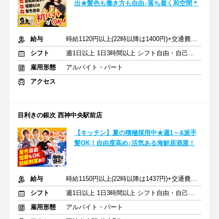
出★髪色も働き方も自由♪落ち着く和空間＊
給与
時給1120円以上(22時以降は1400円)+交通費規定内支給
シフト
週1日以上 1日3時間以上 シフト自由・自己申告
雇用形態
アルバイト・パート
アクセス
目利きの銀次 西神中央駅前店
【キッチン】夏の積極採用中★週1～&派手
髪OK！自由度高め♪活気ある海鮮居酒屋！
給与
時給1150円以上(22時以降は1437円)+交通費規定内支給
シフト
週1日以上 1日3時間以上 シフト自由・自己申告
雇用形態
アルバイト・パート