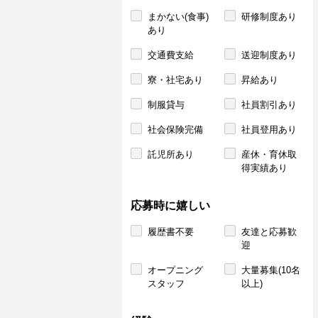
まかない(食事)
研修制度あり
あり
交通費支給
送迎制度あり
寮・社宅あり
昇給あり
制服貸与
社員割引あり
社会保険完備
社員登用あり
託児所あり
産休・育休取
得実績あり
応募時に嬉しい
履歴書不要
友達と応募歓
迎
オープニング
大量募集(10名
スタッフ
以上)