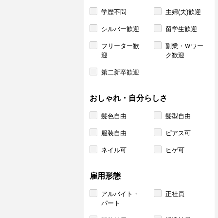
学歴不問
主婦(夫)歓迎
シルバー歓迎
留学生歓迎
フリーター歓
副業・Ｗワー
迎
ク歓迎
第二新卒歓迎
おしゃれ・自分らしさ
髪色自由
髪型自由
服装自由
ピアス可
ネイル可
ヒゲ可
雇用形態
アルバイト・
正社員
パート