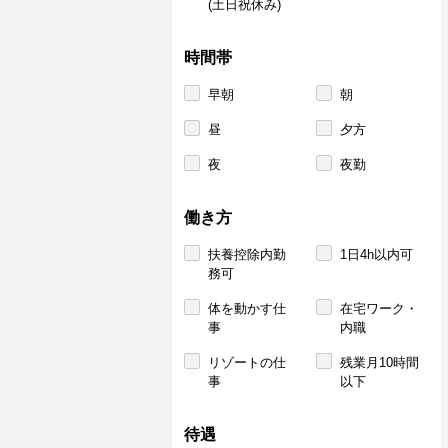
(土日祝休み)
時間帯
早朝
朝
昼
夕方
夜
夜勤
働き方
扶養控除内勤
1日4h以内可
務可
体を動かす仕
在宅ワーク・
事
内職
リゾートの仕
残業月10時間
事
以下
待遇