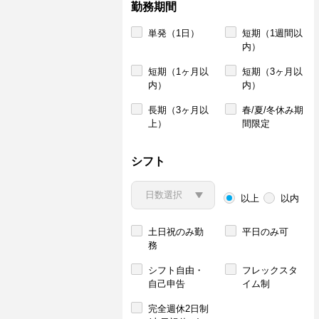
勤務期間
単発（1日）
短期（1週間以
内）
短期（1ヶ月以
短期（3ヶ月以
内）
内）
長期（3ヶ月以
春/夏/冬休み期
上）
間限定
シフト
以上
以内
土日祝のみ勤
平日のみ可
務
シフト自由・
フレックスタ
自己申告
イム制
完全週休2日制