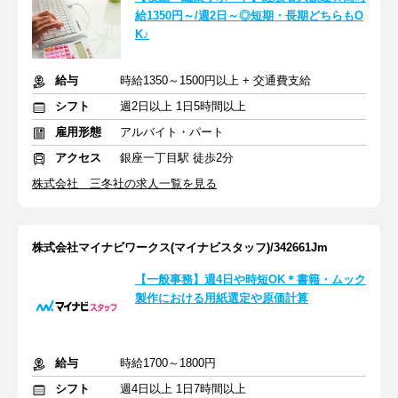
給1350円～/週2日～◎短期・長期どちらもO
K♪
給与
時給1350～1500円以上 + 交通費支給
シフト
週2日以上 1日5時間以上
雇用形態
アルバイト・パート
アクセス
銀座一丁目駅 徒歩2分
株式会社 三冬社の求人一覧を見る
株式会社マイナビワークス(マイナビスタッフ)/342661Jm
【一般事務】週4日や時短OK＊書籍・ムック
製作における用紙選定や原価計算
給与
時給1700～1800円
シフト
週4日以上 1日7時間以上