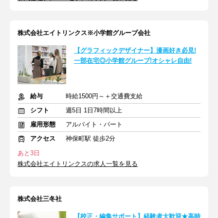
株式会社エイトリンクス※小学館グループ会社
【グラフィックデザイナー】漫画好き必見!
一部在宅◎小学館グループ!オシャレ自由!
給与
時給1500円～＋交通費支給
シフト
週5日 1日7時間以上
雇用形態
アルバイト・パート
アクセス
神保町駅 徒歩2分
あと3日
株式会社エイトリンクスの求人一覧を見る
株式会社三冬社
【校正・編集サポート】経験者大歓迎★高時