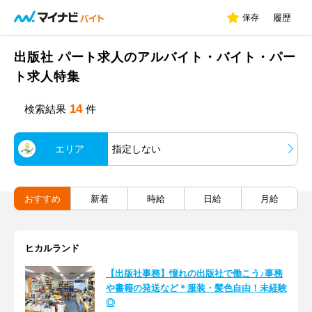
保存
履歴
出版社 パート求人のアルバイト・バイト・パー
ト求人特集
14
検索結果
件
エリア
指定しない
おすすめ
新着
時給
日給
月給
ヒカルランド
【出版社事務】憧れの出版社で働こう♪事務
や書籍の発送など＊服装・髪色自由！未経験
◎