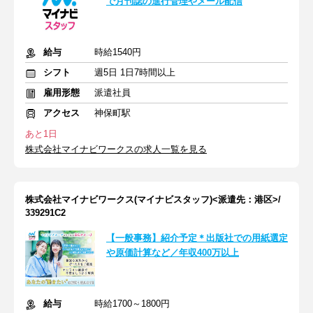
で月刊誌の進行管理やメール配信
給与
時給1540円
シフト
週5日 1日7時間以上
雇用形態
派遣社員
アクセス
神保町駅
あと1日
株式会社マイナビワークスの求人一覧を見る
株式会社マイナビワークス(マイナビスタッフ)<派遣先：港区>/
339291C2
【一般事務】紹介予定＊出版社での用紙選定
や原価計算など／年収400万以上
給与
時給1700～1800円