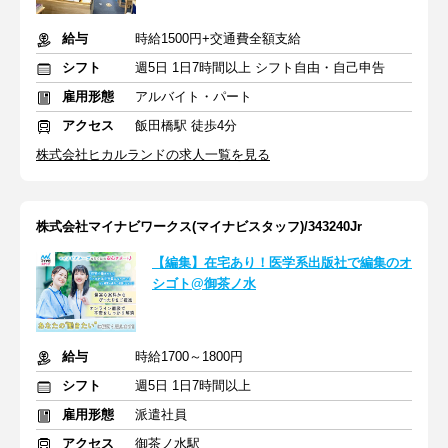
給与
時給1500円+交通費全額支給
シフト
週5日 1日7時間以上 シフト自由・自己申告
雇用形態
アルバイト・パート
アクセス
飯田橋駅 徒歩4分
株式会社ヒカルランドの求人一覧を見る
株式会社マイナビワークス(マイナビスタッフ)/343240Jr
【編集】在宅あり！医学系出版社で編集のオ
シゴト@御茶ノ水
給与
時給1700～1800円
シフト
週5日 1日7時間以上
雇用形態
派遣社員
アクセス
御茶ノ水駅