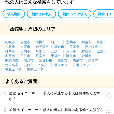
他の人はこんな検索をしています
求人函館
函館仕事求人
函館 シニア求人
函館 イチ
「函館駅」周辺のエリア
札幌市
函館市
小樽市
旭川市
室蘭市
釧路市
帯広市
北見市
夕張市
岩見沢市
網走市
留萌市
苫小牧市
稚内市
美唄市
芦別市
江別市
赤平市
紋別市
士別市
名寄市
三笠市
根室市
千歳市
滝川市
砂川市
歌志内市
深川市
富良野市
登別市
恵庭市
伊達市
北広島市
石狩市
北斗市
道東エリア
道央エリア
道北エリア
道南エリア
よくあるご質問
函館 セイコーマート 求人に関連する求人は何件あります
か？
函館 セイコーマート 求人の求人に興味のある他の人はどん