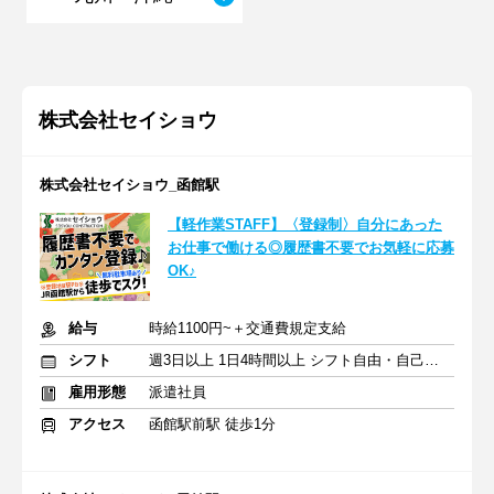
株式会社セイショウ
株式会社セイショウ_函館駅
【軽作業STAFF】〈登録制〉自分にあった
お仕事で働ける◎履歴書不要でお気軽に応募
OK♪
給与
時給1100円~＋交通費規定支給
シフト
週3日以上 1日4時間以上 シフト自由・自己申告
雇用形態
派遣社員
アクセス
函館駅前駅 徒歩1分