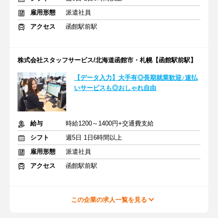
雇用形態
派遣社員
アクセス
函館駅前駅
株式会社スタッフサービス/北海道函館市・札幌【函館駅前駅】
【データ入力】大手有◎長期就業歓迎♪速払
いサービスも◎おしゃれ自由
給与
時給1200～1400円+交通費支給
シフト
週5日 1日6時間以上
雇用形態
派遣社員
アクセス
函館駅前駅
この企業の求人一覧を見る