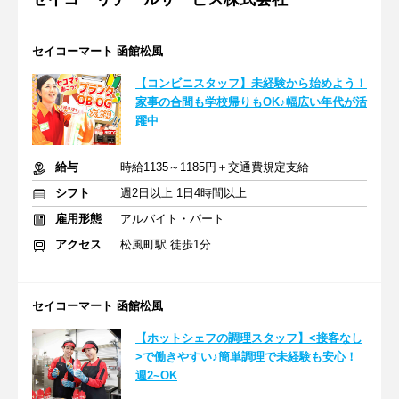
セイコーマート 函館松風
【コンビニスタッフ】未経験から始めよう！
家事の合間も学校帰りもOK♪幅広い年代が活
躍中
給与
時給1135～1185円＋交通費規定支給
シフト
週2日以上 1日4時間以上
雇用形態
アルバイト・パート
アクセス
松風町駅 徒歩1分
セイコーマート 函館松風
【ホットシェフの調理スタッフ】<接客なし
>で働きやすい♪簡単調理で未経験も安心！
週2~OK