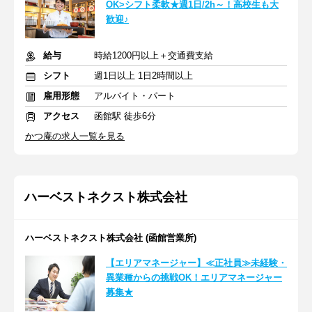
OK>シフト柔軟★週1日/2h～！高校生も大
歓迎♪
給与
時給1200円以上＋交通費支給
シフト
週1日以上 1日2時間以上
雇用形態
アルバイト・パート
アクセス
函館駅 徒歩6分
かつ庵の求人一覧を見る
ハーベストネクスト株式会社
ハーベストネクスト株式会社 (函館営業所)
【エリアマネージャー】≪正社員≫未経験・
異業種からの挑戦OK！エリアマネージャー
募集★