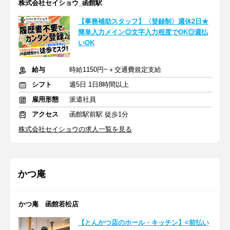
株式会社セイショウ_函館駅
【事務補助スタッフ】〈登録制〉週休2日★
簡単入力メイン◎文字入力程度でOK◎週払
いOK
給与
時給1150円~＋交通費規定支給
シフト
週5日 1日8時間以上
雇用形態
派遣社員
アクセス
函館駅前駅 徒歩1分
株式会社セイショウの求人一覧を見る
かつ庵
かつ庵 函館若松店
【とんかつ店のホール・キッチン】<前払い