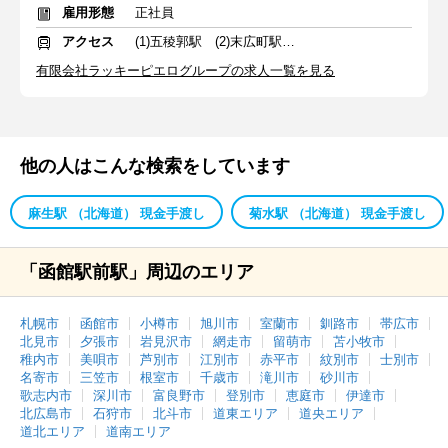
雇用形態
正社員
アクセス
(1)五稜郭駅 (2)末広町駅 (3)函館駅前駅
有限会社ラッキーピエログループの求人一覧を見る
他の人はこんな検索をしています
麻生駅 （北海道） 現金手渡し
菊水駅 （北海道） 現金手渡し
「函館駅前駅」周辺のエリア
札幌市
函館市
小樽市
旭川市
室蘭市
釧路市
帯広市
北見市
夕張市
岩見沢市
網走市
留萌市
苫小牧市
稚内市
美唄市
芦別市
江別市
赤平市
紋別市
士別市
名寄市
三笠市
根室市
千歳市
滝川市
砂川市
歌志内市
深川市
富良野市
登別市
恵庭市
伊達市
北広島市
石狩市
北斗市
道東エリア
道央エリア
道北エリア
道南エリア