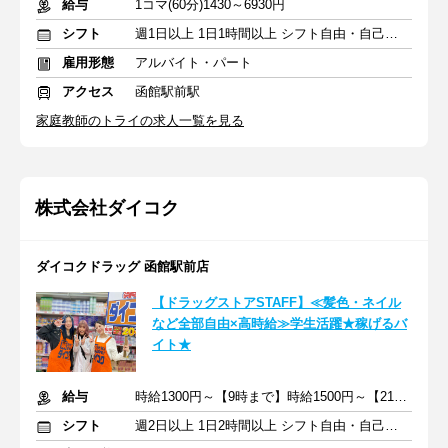
給与
1コマ(60分)1430～6930円
シフト
週1日以上 1日1時間以上 シフト自由・自己申告
雇用形態
アルバイト・パート
アクセス
函館駅前駅
家庭教師のトライの求人一覧を見る
株式会社ダイコク
ダイコクドラッグ 函館駅前店
【ドラッグストアSTAFF】≪髪色・ネイル
など全部自由×高時給≫学生活躍★稼げるバ
イト★
給与
時給1300円～【9時まで】時給1500円～【21時以降】時給1500円～
シフト
週2日以上 1日2時間以上 シフト自由・自己申告