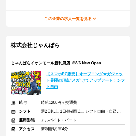
この企業の求人一覧を見る
株式会社じゃんぱら
じゃんぱらイオンモール新利府店 ※8/6 New Open
【スマホPC販売】オープニング★ガジェッ
ト界隈の頂点"メガ"けてアップデート！シフ
ト自由
給与
時給1200円＋交通費
シフト
週2日以上 1日4時間以上 シフト自由・自己申告
雇用形態
アルバイト・パート
アクセス
新利府駅 車4分