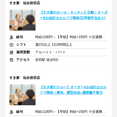
すき家 仙台岩切店
【すき家のホール・キッチン】日勤｜オーダ
ー&お会計はセルフで簡単◎[早朝手当あり]
給与
時給1100円～【早朝】時給+150円 ※交通費支給
シフト
週2日以上 1日2時間以上
雇用形態
アルバイト・パート
アクセス
岩切駅 徒歩8分
すき家 仙台岩切店
【すき家のクルー】オーダー&お会計はセル
フで簡単｜髪色・髪型自由♪履歴書不要◎
給与
時給1100円～【早朝】時給+150円 ※交通費支給