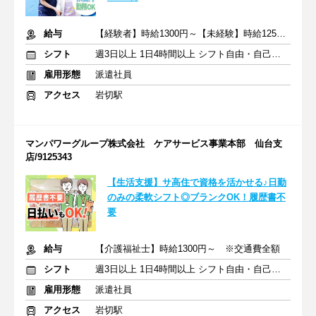
給与
【経験者】時給1300円～【未経験】時給1250円～ ※交通費全額
シフト
週3日以上 1日4時間以上 シフト自由・自己申告
雇用形態
派遣社員
アクセス
岩切駅
マンパワーグループ株式会社 ケアサービス事業本部 仙台支
店/9125343
【生活支援】サ高住で資格を活かせる♪日勤
のみの柔軟シフト◎ブランクOK！履歴書不
要
給与
【介護福祉士】時給1300円～ ※交通費全額
シフト
週3日以上 1日4時間以上 シフト自由・自己申告
雇用形態
派遣社員
アクセス
岩切駅