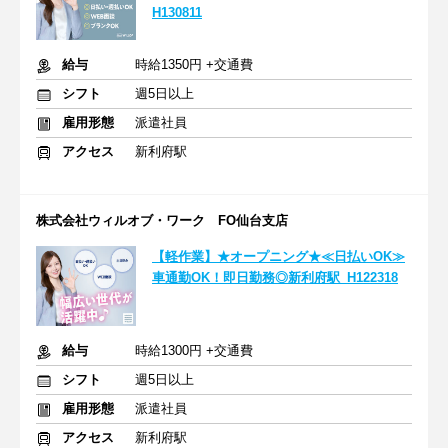
H130811
給与
時給1350円 +交通費
シフト
週5日以上
雇用形態
派遣社員
アクセス
新利府駅
株式会社ウィルオブ・ワーク FO仙台支店
【軽作業】★オープニング★≪日払いOK≫
車通勤OK！即日勤務◎新利府駅_H122318
給与
時給1300円 +交通費
シフト
週5日以上
雇用形態
派遣社員
アクセス
新利府駅