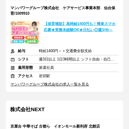
マンパワーグループ株式会社 ケアサービス事業本部 仙台保
育/1009910
【保育補助】高時給1400円も！簡単スマホ
応募★実務未経験OK★日払い◎週3/4h～
給与
時給1400円～＋交通費全額支給
シフト
週3日以上 1日3時間以上 シフト自由・自己申告
雇用形態
派遣社員
アクセス
岩切駅
マンパワーグループ株式会社の求人一覧を見る
株式会社NEXT
京屋台 中華そば 古都ら イオンモール新利府 北館店