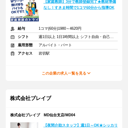
【家庭教師】3分で教師登録完了★教材準備
なし！すきま時間で1コマ60分から指導OK
給与
1コマ(60分)1980～4620円
シフト
週1日以上 1日1時間以上 シフト自由・自己申告
雇用形態
アルバイト・パート
アクセス
岩切駅
この企業の求人一覧を見る
株式会社ブレイブ
株式会社ブレイブ MD仙台支店/MD04
【夜間介助スタッフ】週1日～OK★シッカリ