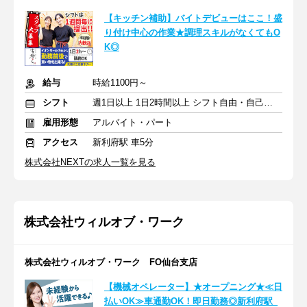
【キッチン補助】バイトデビューはここ！盛
り付け中心の作業★調理スキルがなくてもO
K◎
給与
時給1100円～
シフト
週1日以上 1日2時間以上 シフト自由・自己申告
雇用形態
アルバイト・パート
アクセス
新利府駅 車5分
株式会社NEXTの求人一覧を見る
株式会社ウィルオブ・ワーク
株式会社ウィルオブ・ワーク FO仙台支店
【機械オペレーター】★オープニング★≪日
払いOK≫車通勤OK！即日勤務◎新利府駅_