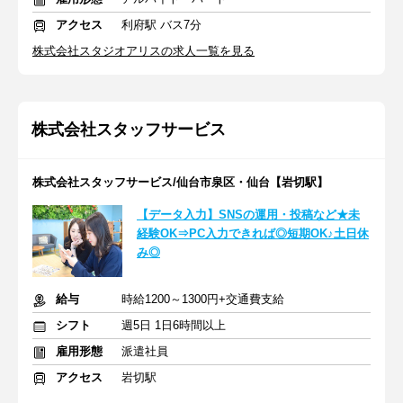
アクセス
利府駅 バス7分
株式会社スタジオアリスの求人一覧を見る
株式会社スタッフサービス
株式会社スタッフサービス/仙台市泉区・仙台【岩切駅】
【データ入力】SNSの運用・投稿など★未
経験OK⇒PC入力できれば◎短期OK♪土日休
み◎
給与
時給1200～1300円+交通費支給
シフト
週5日 1日6時間以上
雇用形態
派遣社員
アクセス
岩切駅