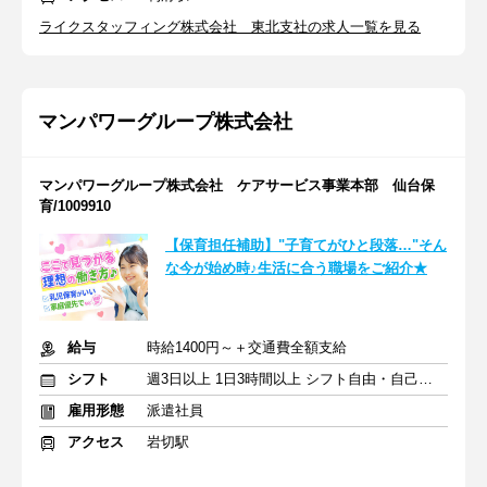
ライクスタッフィング株式会社 東北支社の求人一覧を見る
マンパワーグループ株式会社
マンパワーグループ株式会社 ケアサービス事業本部 仙台保
育/1009910
【保育担任補助】"子育てがひと段落…"そん
な今が始め時♪生活に合う職場をご紹介★
給与
時給1400円～＋交通費全額支給
シフト
週3日以上 1日3時間以上 シフト自由・自己申告
雇用形態
派遣社員
アクセス
岩切駅