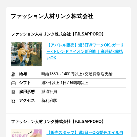
ファッション人材リンク株式会社
ファッション人材リンク株式会社【FJLSAPPORO】
【アパレル販売】週3日WワークOK♪ガーリ
ー×トレンド＊イオン新利府｜高時給×前払
いOK
給与
時給1350～1400円以上+交通費別途支給
シフト
週3日以上 1日7.5時間以上
雇用形態
派遣社員
アクセス
新利府駅
ファッション人材リンク株式会社【FJLSAPPORO】
【販売スタッフ】週3日～OK/髪色ネイル自