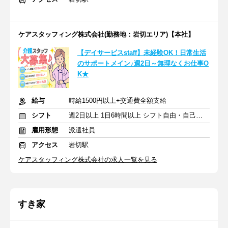
ケアスタッフィング株式会社(勤務地：岩切エリア)【本社】
【デイサービスstaff】未経験OK！日常生活
のサポートメイン♪週2日～無理なくお仕事O
K★
給与
時給1500円以上+交通費全額支給
シフト
週2日以上 1日6時間以上 シフト自由・自己申告
雇用形態
派遣社員
アクセス
岩切駅
ケアスタッフィング株式会社の求人一覧を見る
すき家