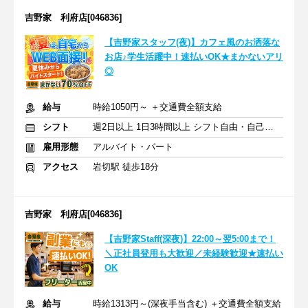
吉野家 利府店[046836]
【吉野家スタッフ(夜)】カフェ風のお洒落な
お店♪学生活躍中！速払いOK★まかないアリ
◎
給与
時給1050円～ ＋交通費全額支給
シフト
週2日以上 1日3時間以上 シフト自由・自己申告
雇用形態
アルバイト・パート
アクセス
岩切駅 徒歩18分
吉野家 利府店[046836]
【吉野家Staff(深夜)】22:00～翌5:00まで！
＼正社員登用も大歓迎／未経験歓迎★速払い
OK
給与
時給1313円～(深夜手当含む) ＋交通費全額支給