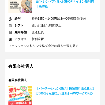
由/トレンドアパレルSHOP＊イオン新利府
｜高時給
給与
時給1350～1400円以上+交通費別途支給
シフト
週3日 1日7.5時間以上
雇用形態
派遣社員
アクセス
新利府駅
ファッション人材リンク株式会社の求人一覧を見る
有限会社雲人
有限会社雲人
【パーテーション運び】[登録制]日給最大1
万5000円★週払い/週1日～/WワークOK◎