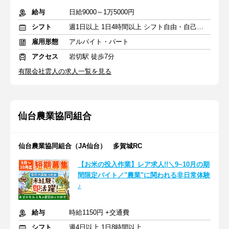
給与
日給9000～1万5000円
シフト
週1日以上 1日4時間以上 シフト自由・自己申告
雇用形態
アルバイト・パート
アクセス
岩切駅 徒歩7分
有限会社雲人の求人一覧を見る
仙台農業協同組合
仙台農業協同組合（JA仙台） 多賀城RC
【お米の投入作業】レア求人!!＼9~10月の期
間限定バイト／"農業"に関われる非日常体験
♪
給与
時給1150円 +交通費
シフト
週4日以上 1日8時間以上