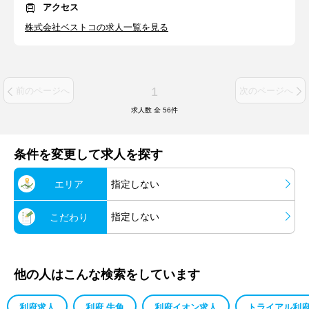
アクセス
株式会社ベストコの求人一覧を見る
1
前のページへ
次のページへ
求人数 全
56
件
条件を変更して求人を探す
エリア
指定しない
指定しない
こだわり
他の人はこんな検索をしています
利府求人
利府 牛角
利府イオン求人
トライアル利