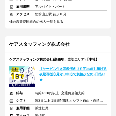
雇用形態
アルバイト・パート
アクセス
陸前山王駅 徒歩10分
仙台農業協同組合の求人一覧を見る
ケアスタッフィング株式会社
ケアスタッフィング株式会社(勤務地：岩切エリア)【本社】
【サービス付き高齢者向け住宅staff】稼げる
夜勤専従◎見守り中心で負担少なめ♪日払い
★
給与
時給1820円以上+交通費全額支給
シフト
週2日以上 1日8時間以上 シフト自由・自己申告
雇用形態
派遣社員
アクセス
岩切駅