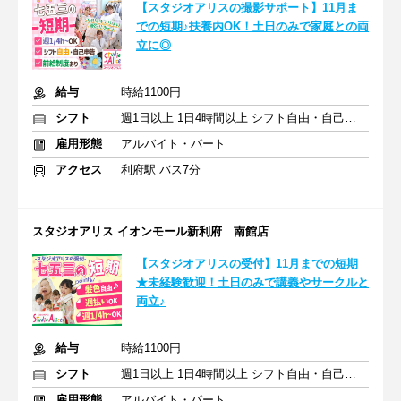
【スタジオアリスの撮影サポート】11月ま
での短期♪扶養内OK！土日のみで家庭との両
立に◎
給与
時給1100円
シフト
週1日以上 1日4時間以上 シフト自由・自己申告
雇用形態
アルバイト・パート
アクセス
利府駅 バス7分
スタジオアリス イオンモール新利府 南館店
【スタジオアリスの受付】11月までの短期
★未経験歓迎！土日のみで講義やサークルと
両立♪
給与
時給1100円
シフト
週1日以上 1日4時間以上 シフト自由・自己申告
雇用形態
アルバイト・パート