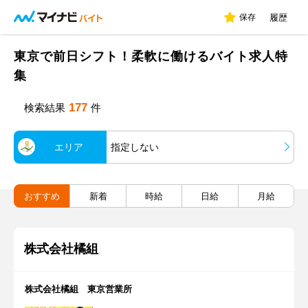
保存
履歴
東京で前日シフト！柔軟に働けるバイト求人特
集
177
検索結果
件
エリア
指定しない
おすすめ
新着
時給
日給
月給
株式会社橘組
株式会社橘組 東京営業所