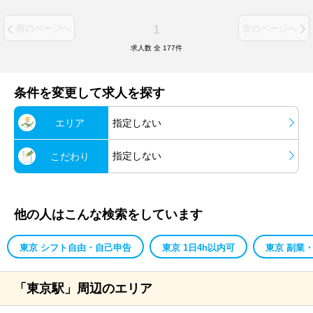
1
前のページへ
次のページへ
求人数 全
177
件
条件を変更して求人を探す
エリア
指定しない
指定しない
こだわり
他の人はこんな検索をしています
東京 シフト自由・自己申告
東京 1日4h以内可
東京 副業
「東京駅」周辺のエリア