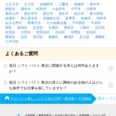
八王子市
立川市
武蔵野市
三鷹市
青梅市
府中市
昭島市
調布市
町田市
小金井市
小平市
日野市
東村山市
国分寺市
国立市
福生市
狛江市
東大和市
清瀬市
東久留米市
武蔵村山市
多摩市
稲城市
羽村市
あきる野市
西東京市
その他東京都
千代田区
中央区
港区
新宿区
文京区
台東区
墨田区
江東区
品川区
目黒区
大田区
世田谷区
渋谷区
中野区
杉並区
豊島区
北区
荒川区
板橋区
練馬区
足立区
葛飾区
江戸川区
よくあるご質問
前日 シフト バイト 東京に関連する求人は何件あります
か？
前日 シフト バイト 東京の求人に興味のある他の人はどん
な条件でお仕事を探していますか？
アルバイト探し・バイト求人TOP
東京都
千代田区
前日 シフ
企業情報
事業所案内
社会的な取り組み
採用情報
グループ会