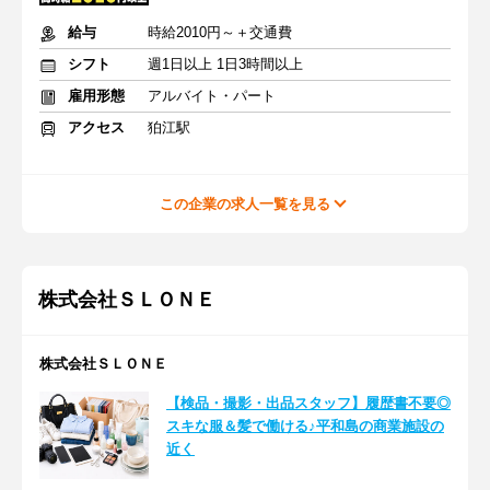
給与
時給2010円～＋交通費
シフト
週1日以上 1日3時間以上
雇用形態
アルバイト・パート
アクセス
狛江駅
この企業の求人一覧を見る
株式会社ＳＬＯＮＥ
株式会社ＳＬＯＮＥ
【検品・撮影・出品スタッフ】履歴書不要◎
スキな服＆髪で働ける♪平和島の商業施設の
近く