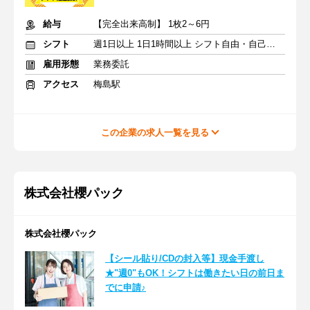
給与
【完全出来高制】 1枚2～6円
シフト
週1日以上 1日1時間以上 シフト自由・自己申告
雇用形態
業務委託
アクセス
梅島駅
この企業の求人一覧を見る
株式会社櫻パック
株式会社櫻パック
【シール貼り/CDの封入等】現金手渡し
★"週0"もOK！シフトは働きたい日の前日ま
でに申請♪