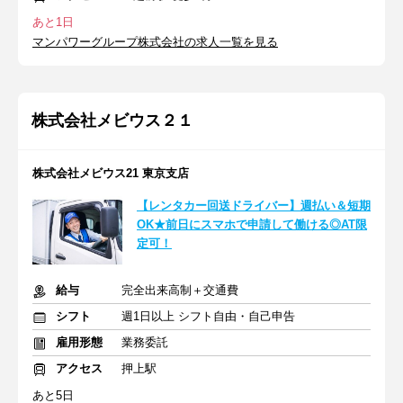
あと1日
マンパワーグループ株式会社の求人一覧を見る
株式会社メビウス２１
株式会社メビウス21 東京支店
【レンタカー回送ドライバー】週払い＆短期
OK★前日にスマホで申請して働ける◎AT限
定可！
給与
完全出来高制＋交通費
シフト
週1日以上 シフト自由・自己申告
雇用形態
業務委託
アクセス
押上駅
あと5日