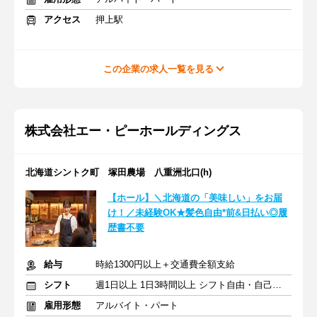
アクセス
押上駅
この企業の求人一覧を見る
株式会社エー・ピーホールディングス
北海道シントク町 塚田農場 八重洲北口(h)
【ホール】＼北海道の「美味しい」をお届
け！／未経験OK★髪色自由*前&日払い◎履
歴書不要
給与
時給1300円以上＋交通費全額支給
シフト
週1日以上 1日3時間以上 シフト自由・自己申告
雇用形態
アルバイト・パート