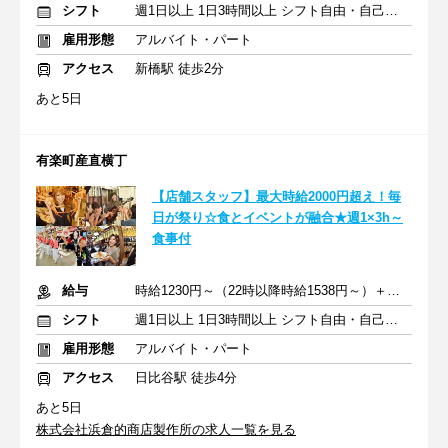
シフト
週1日以上 1日3時間以上 シフト自由・自己申告
雇用形態
アルバイト・パート
アクセス
新橋駅 徒歩2分
あと5日
有楽町産直横丁
【店舗スタッフ】最大時給2000円超え！毎
日が祭り☆食とイベントが融合★週1×3h～
食事付
給与
時給1230円～（22時以降時給1538円～）＋交通費規定支給
シフト
週1日以上 1日3時間以上 シフト自由・自己申告
雇用形態
アルバイト・パート
アクセス
日比谷駅 徒歩4分
あと5日
株式会社浜倉的商店製作所の求人一覧を見る