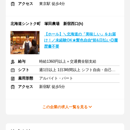
アクセス
東京駅 徒歩4分
北海道シントク町 塚田農場 新宿西口(h)
【ホール】＼北海道の「美味しい」をお届
け！／未経験OK★髪色自由*前&日払い◎履
歴書不要
給与
時給1360円以上＋交通費全額支給
シフト
週1日以上 1日3時間以上 シフト自由・自己申告
雇用形態
アルバイト・パート
アクセス
新宿駅 徒歩5分
この企業の求人一覧を見る