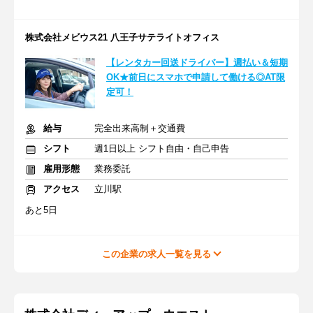
株式会社メビウス21 八王子サテライトオフィス
【レンタカー回送ドライバー】週払い＆短期
OK★前日にスマホで申請して働ける◎AT限
定可！
給与
完全出来高制＋交通費
シフト
週1日以上 シフト自由・自己申告
雇用形態
業務委託
アクセス
立川駅
あと5日
この企業の求人一覧を見る