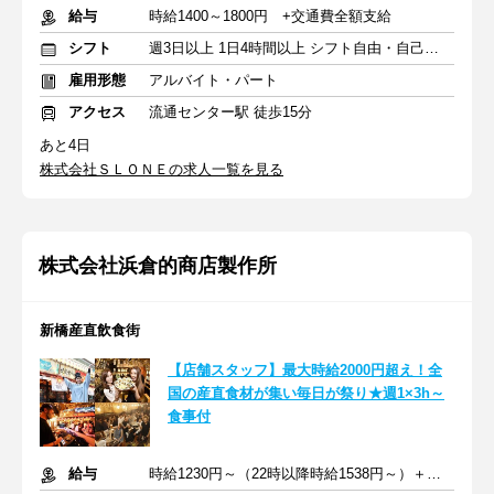
給与
時給1400～1800円 +交通費全額支給
シフト
週3日以上 1日4時間以上 シフト自由・自己申告
雇用形態
アルバイト・パート
アクセス
流通センター駅 徒歩15分
あと4日
株式会社ＳＬＯＮＥの求人一覧を見る
株式会社浜倉的商店製作所
新橋産直飲食街
【店舗スタッフ】最大時給2000円超え！全
国の産直食材が集い毎日が祭り★週1×3h～
食事付
給与
時給1230円～（22時以降時給1538円～）＋交通費規定支給