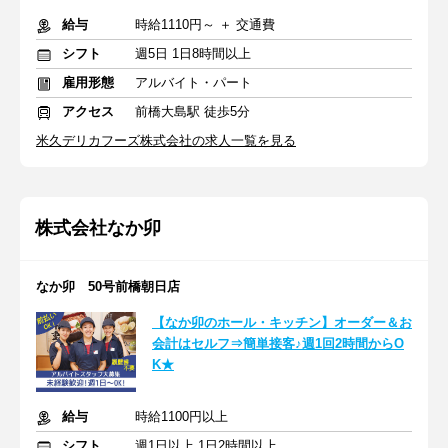
給与
時給1110円～ ＋ 交通費
シフト
週5日 1日8時間以上
雇用形態
アルバイト・パート
アクセス
前橋大島駅 徒歩5分
米久デリカフーズ株式会社の求人一覧を見る
株式会社なか卯
なか卯 50号前橋朝日店
【なか卯のホール・キッチン】オーダー＆お
会計はセルフ⇒簡単接客♪週1回2時間からO
K★
給与
時給1100円以上
シフト
週1日以上 1日2時間以上