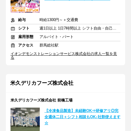
給与
時給1300円～＋交通費
シフト
週1日以上 1日7時間以上 シフト自由・自己申告
雇用形態
アルバイト・パート
アクセス
群馬総社駅
イオンデモンストレーションサービス株式会社の求人一覧を見
る
米久デリカフーズ株式会社
米久デリカフーズ株式会社 前橋工場
【冷凍食品製造】未経験OK⇒研修アリ◎完
全週休二日＋シフト相談もOK♪社割使えます
☆