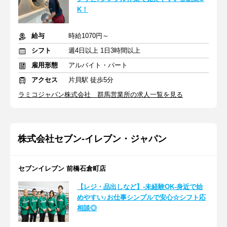
K！
給与
時給1070円～
シフト
週4日以上 1日3時間以上
雇用形態
アルバイト・パート
アクセス
片貝駅 徒歩5分
ラミコジャパン株式会社 群馬営業所の求人一覧を見る
株式会社セブン-イレブン・ジャパン
セブンイレブン 前橋石倉町店
【レジ・品出しなど】-未経験OK-身近で始
めやすい♪お仕事シンプルで安心☆シフト応
相談◎