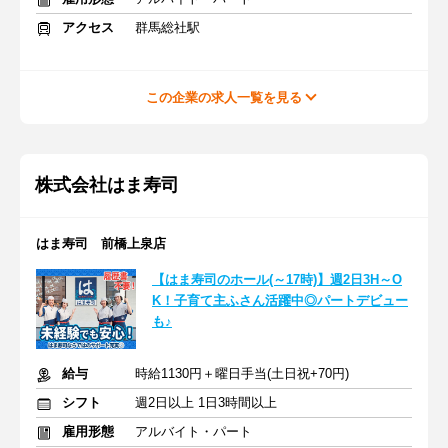
アクセス
群馬総社駅
この企業の求人一覧を見る
株式会社はま寿司
はま寿司 前橋上泉店
【はま寿司のホール(～17時)】週2日3H～O
K！子育て主ふさん活躍中◎パートデビュー
も♪
給与
時給1130円＋曜日手当(土日祝+70円)
シフト
週2日以上 1日3時間以上
雇用形態
アルバイト・パート