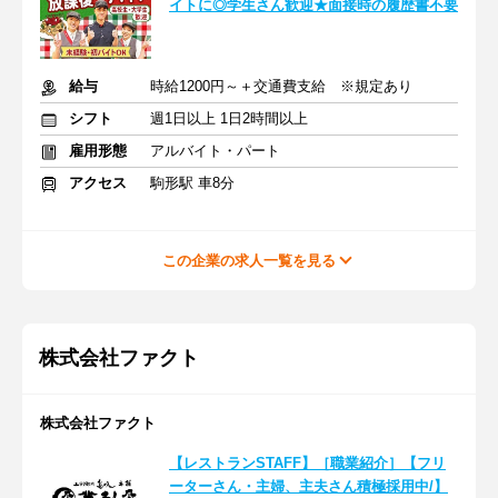
イトに◎学生さん歓迎★面接時の履歴書不要
給与
時給1200円～＋交通費支給 ※規定あり
シフト
週1日以上 1日2時間以上
雇用形態
アルバイト・パート
アクセス
駒形駅 車8分
この企業の求人一覧を見る
株式会社ファクト
株式会社ファクト
【レストランSTAFF】［職業紹介］【フリ
ーターさん・主婦、主夫さん積極採用中/】