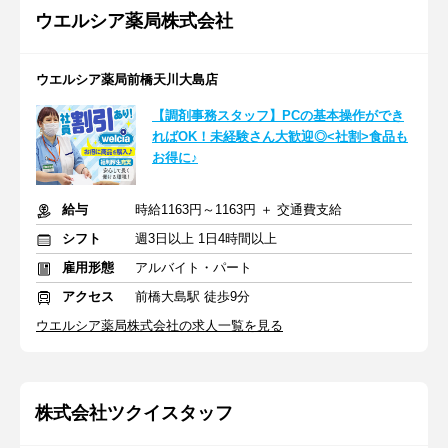
ウエルシア薬局株式会社
ウエルシア薬局前橋天川大島店
【調剤事務スタッフ】PCの基本操作ができ
ればOK！未経験さん大歓迎◎<社割>食品も
お得に♪
給与
時給1163円～1163円 ＋ 交通費支給
シフト
週3日以上 1日4時間以上
雇用形態
アルバイト・パート
アクセス
前橋大島駅 徒歩9分
ウエルシア薬局株式会社の求人一覧を見る
株式会社ツクイスタッフ