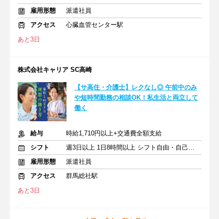
雇用形態
派遣社員
アクセス
心臓血管センター駅
あと3日
株式会社キャリア SC高崎
【サ高住・介護士】レクなし◎ 午前中のみ
や短時間勤務の相談OK！私生活と両立して
働く
給与
時給1,710円以上+交通費全額支給
シフト
週3日以上 1日8時間以上 シフト自由・自己申告
雇用形態
派遣社員
アクセス
群馬総社駅
あと3日