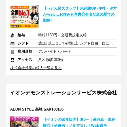
【うどん屋スタッフ】未経験OK♪午後・夕方
からetc…お休みも考慮◎有名な道の駅での
勤務!
給与
時給1150円＋交通費規定支給
シフト
週1日以上 1日4時間以上 シフト自由・自己申告
雇用形態
アルバイト・パート
アクセス
八木原駅 車9分
株式会社邦堂の求人一覧を見る
イオンデモンストレーションサービス株式会社
AEON STYLE 高崎/SAKT00185
【イオンの試食販売】週0～｜高時給｜未経
験◎｜研修有｜ノルマなし｜WEB選考