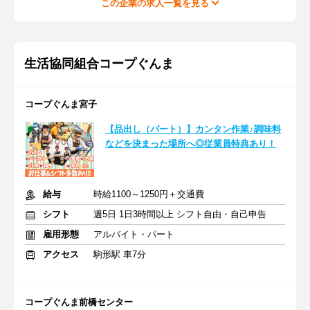
この企業の求人一覧を見る
生活協同組合コープぐんま
コープぐんま宮子
【品出し（パート）】カンタン作業♪調味料
などを決まった場所へ◎従業員特典あり！
給与
時給1100～1250円＋交通費
シフト
週5日 1日3時間以上 シフト自由・自己申告
雇用形態
アルバイト・パート
アクセス
駒形駅 車7分
コープぐんま前橋センター