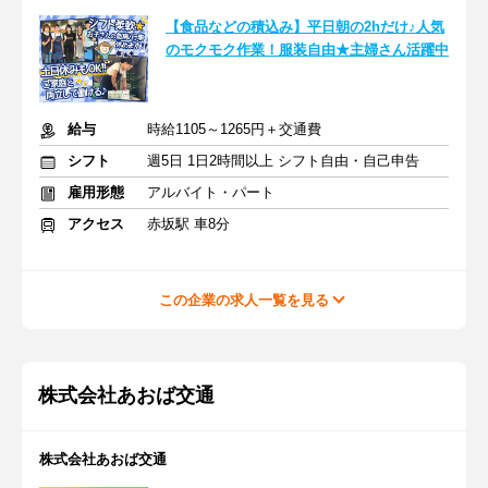
【食品などの積込み】平日朝の2hだけ♪人気
のモクモク作業！服装自由★主婦さん活躍中
給与
時給1105～1265円＋交通費
シフト
週5日 1日2時間以上 シフト自由・自己申告
雇用形態
アルバイト・パート
アクセス
赤坂駅 車8分
この企業の求人一覧を見る
株式会社あおば交通
株式会社あおば交通