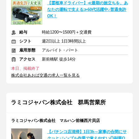
【霊柩車ドライバー】≪最期の旅立ちを、あ
なたの運転で支える≫60代活躍中♪普通免許
OK！
給与
時給1200〜1500円＋交通費
シフト
週2日以上 1日3時間以上
雇用形態
アルバイト・パート
アクセス
新前橋駅 徒歩14分
本日、掲載終了
株式会社あおば交通の求人一覧を見る
ラミコジャパン株式会社 群馬営業所
ラミコジャパン株式会社 マルハン前橋西片貝店
【パチンコ店清掃】1日3h～家事の合間にサ
クッと♪シンプル作業で覚えやすい◎副業O