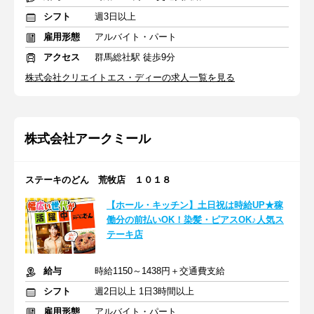
シフト
週3日以上
雇用形態
アルバイト・パート
アクセス
群馬総社駅 徒歩9分
株式会社クリエイトエス・ディーの求人一覧を見る
株式会社アークミール
ステーキのどん 荒牧店 １０１８
【ホール・キッチン】土日祝は時給UP★稼
働分の前払いOK！染髪・ピアスOK♪人気ス
テーキ店
給与
時給1150～1438円＋交通費支給
シフト
週2日以上 1日3時間以上
雇用形態
アルバイト・パート