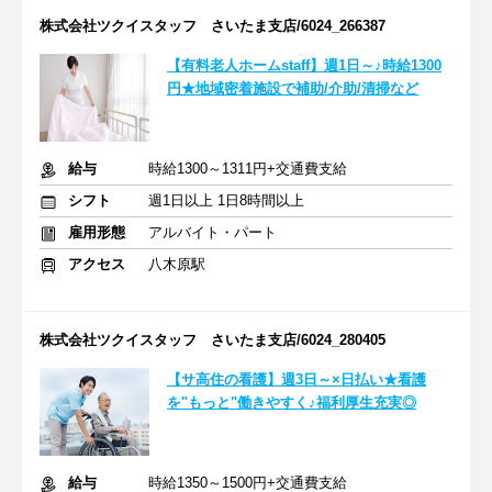
株式会社ツクイスタッフ さいたま支店/6024_266387
【有料老人ホームstaff】週1日～♪時給1300
円★地域密着施設で補助/介助/清掃など
給与
時給1300～1311円+交通費支給
シフト
週1日以上 1日8時間以上
雇用形態
アルバイト・パート
アクセス
八木原駅
株式会社ツクイスタッフ さいたま支店/6024_280405
【サ高住の看護】週3日～×日払い★看護
を"もっと"働きやすく♪福利厚生充実◎
給与
時給1350～1500円+交通費支給