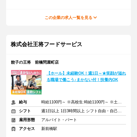
この企業の求人一覧を見る
株式会社王将フードサービス
餃子の王将 前橋問屋町店
【ホール】未経験OK！週1日～★笑顔が溢れ
る職場で働こう♪まかない付！扶養内OK
給与
時給1100円～ ※高校生:時給1100円～ ※土日祝+50円
シフト
週1日以上 1日3時間以上 シフト自由・自己申告
雇用形態
アルバイト・パート
アクセス
新前橋駅