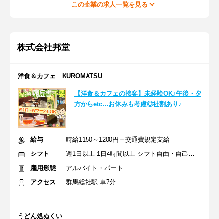
この企業の求人一覧を見る
株式会社邦堂
洋食＆カフェ KUROMATSU
【洋食＆カフェの接客】未経験OK♪午後・夕
方からetc…お休みも考慮◎社割あり♪
給与
時給1150～1200円＋交通費規定支給
シフト
週1日以上 1日4時間以上 シフト自由・自己申告
雇用形態
アルバイト・パート
アクセス
群馬総社駅 車7分
うどん処ぬくい