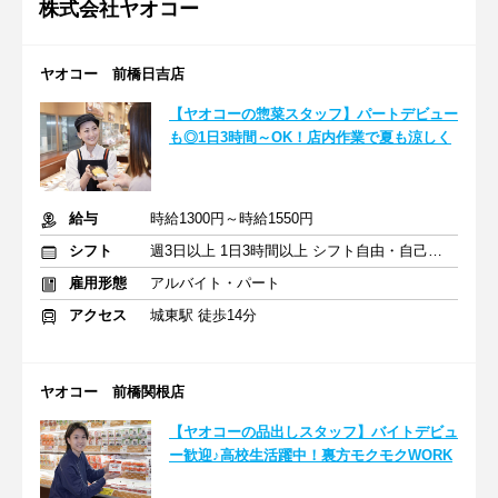
株式会社ヤオコー
ヤオコー 前橋日吉店
【ヤオコーの惣菜スタッフ】パートデビュー
も◎1日3時間～OK！店内作業で夏も涼しく
給与
時給1300円～時給1550円
シフト
週3日以上 1日3時間以上 シフト自由・自己申告
雇用形態
アルバイト・パート
アクセス
城東駅 徒歩14分
ヤオコー 前橋関根店
【ヤオコーの品出しスタッフ】バイトデビュ
ー歓迎♪高校生活躍中！裏方モクモクWORK