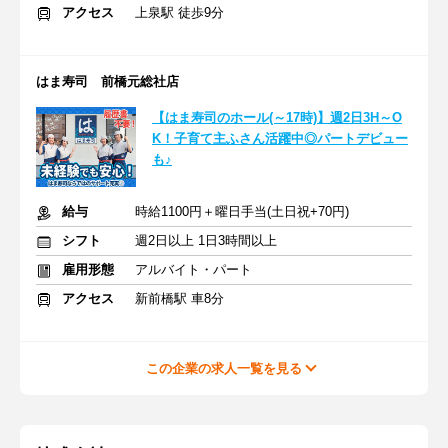
アクセス
上泉駅 徒歩9分
はま寿司 前橋元総社店
【はま寿司のホール(～17時)】週2日3H～O
K！子育て主ふさん活躍中◎パートデビュー
も♪
給与
時給1100円＋曜日手当(土日祝+70円)
シフト
週2日以上 1日3時間以上
雇用形態
アルバイト・パート
アクセス
新前橋駅 車8分
この企業の求人一覧を見る