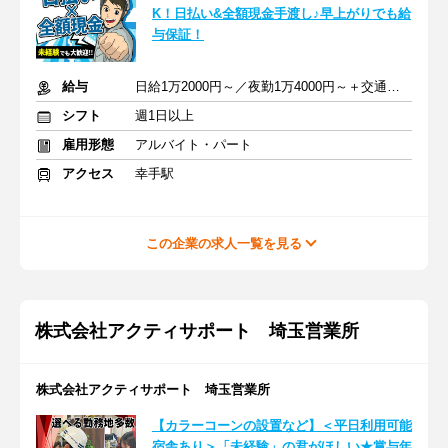
K！日払い&全額現金手渡し♪早上がりでも給
与保証！
給与
日給1万2000円～／夜勤1万4000円～＋交通費＋各種手当
シフト
週1日以上
雇用形態
アルバイト・パート
アクセス
幸手駅
この企業の求人一覧を見る
株式会社アクティサポート 埼玉営業所
株式会社アクティサポート 埼玉営業所
【カラーコーンの設置など】＜平日利用可能
宿舎あり＞「未経験」の君がほしい★賞与年