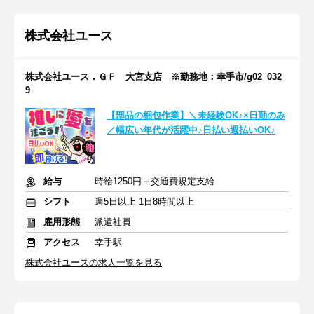
株式会社ユース
株式会社ユース．ＧＦ 大宮支店 ※勤務地：幸手市/g02_032
9
【部品の梱包作業】＼未経験OK♪×日勤のみ
／幅広い年代が活躍中♪日払い週払いOK♪
給与
時給1250円＋交通費規定支給
シフト
週5日以上 1日8時間以上
雇用形態
派遣社員
アクセス
幸手駅
株式会社ユースの求人一覧を見る