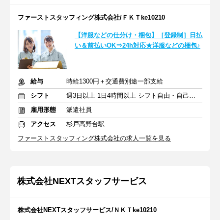
ファーストスタッフィング株式会社/ＦＫＴke10210
【洋服などの仕分け・梱包】［登録制］日払
い＆前払いOK⇒24h対応★洋服などの梱包♪
給与
時給1300円＋交通費別途一部支給
シフト
週3日以上 1日4時間以上 シフト自由・自己申告
雇用形態
派遣社員
アクセス
杉戸高野台駅
ファーストスタッフィング株式会社の求人一覧を見る
株式会社NEXTスタッフサービス
株式会社NEXTスタッフサービス/ＮＫＴke10210