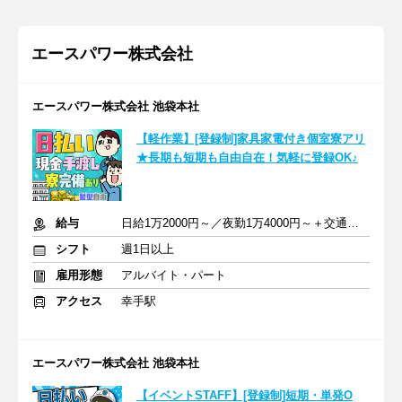
エースパワー株式会社
エースパワー株式会社 池袋本社
【軽作業】[登録制]家具家電付き個室寮アリ
★長期も短期も自由自在！気軽に登録OK♪
給与
日給1万2000円～／夜勤1万4000円～＋交通費＋各種手当
シフト
週1日以上
雇用形態
アルバイト・パート
アクセス
幸手駅
エースパワー株式会社 池袋本社
【イベントSTAFF】[登録制]短期・単発O