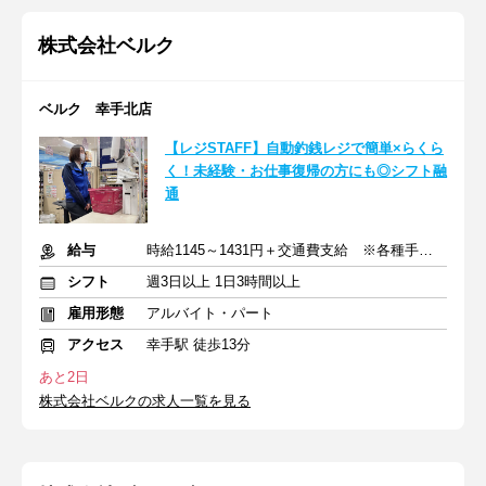
株式会社ベルク
ベルク 幸手北店
【レジSTAFF】自動釣銭レジで簡単×らくら
く！未経験・お仕事復帰の方にも◎シフト融
通
給与
時給1145～1431円＋交通費支給 ※各種手当含む
シフト
週3日以上 1日3時間以上
雇用形態
アルバイト・パート
アクセス
幸手駅 徒歩13分
あと2日
株式会社ベルクの求人一覧を見る