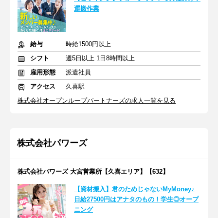
運搬作業
給与
時給1500円以上
シフト
週5日以上 1日8時間以上
雇用形態
派遣社員
アクセス
久喜駅
株式会社オープンループパートナーズの求人一覧を見る
株式会社パワーズ
株式会社パワーズ 大宮営業所【久喜エリア】【632】
【資材搬入】君のためじゃないMyMoney♪
日給27500円はアナタのもの！学生◎オープ
ニング