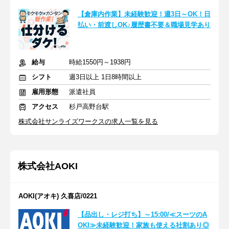
【倉庫内作業】未経験歓迎！週3日～OK！日
払い・前渡しOK♪履歴書不要＆職場見学あり
給与
時給1550円～1938円
シフト
週3日以上 1日8時間以上
雇用形態
派遣社員
アクセス
杉戸高野台駅
株式会社サンライズワークスの求人一覧を見る
株式会社AOKI
AOKI(アオキ) 久喜店/0221
【品出し・レジ打ち】～15:00/≪スーツのA
OKI≫未経験歓迎！家族も使える社割あり◎