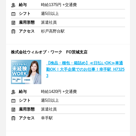
給与
時給1375円 +交通費
シフト
週5日以上
雇用形態
派遣社員
アクセス
杉戸高野台駅
株式会社ウィルオブ・ワーク FO茨城支店
【検品・梱包・箱詰め】≪日払いOK≫車通
勤OK！大手企業でのお仕事！幸手駅_H7325
3
給与
時給1420円 +交通費
シフト
週5日以上
雇用形態
派遣社員
アクセス
幸手駅