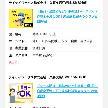
テイケイワークス株式会社 久喜支店/TW151SMB0605
【検品・袋詰めなど】単発1日～・スポット
◎現金手渡しOK！未経験歓迎★ラクラクW
EB登録
給与
時給 1339円以上
シフト
週1日 1日5時間以上 シフト自由・自己申告
雇用形態
派遣社員
アクセス
幸手駅 徒歩5分
あと2日
テイケイワークス株式会社 久喜支店/TW151SMB0601
【シール貼り・箱詰めなど】単発・週1日～
◎現金手渡し可！未経験歓迎★ラクラクWE
B登録