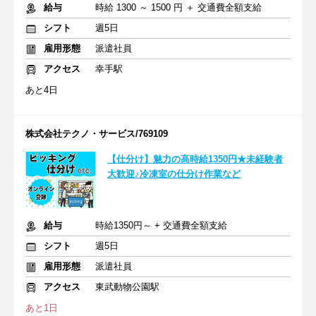
給与
時給 1300 ～ 1500 円 ＋ 交通費全額支給
シフト
週5日
雇用形態
派遣社員
アクセス
幸手駅
あと4日
株式会社テクノ・サービス/769109
【仕分け】魅力の高時給1350円★未経験者
大歓迎♪冷凍室の仕分け作業など
給与
時給1350円～ + 交通費全額支給
シフト
週5日
雇用形態
派遣社員
アクセス
東武動物公園駅
あと1日