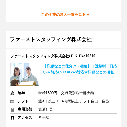
この企業の求人一覧を見る
ファーストスタッフィング株式会社
ファーストスタッフィング株式会社/ＦＫＴke10210
【洋服などの仕分け・梱包】［登録制］日払
い＆前払いOK⇒24h対応★洋服などの梱包♪
給与
時給1300円＋交通費別途一部支給
シフト
週3日以上 1日4時間以上 シフト自由・自己申告
雇用形態
派遣社員
アクセス
幸手駅