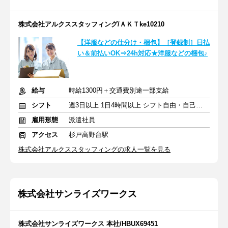
株式会社アルクススタッフィング/ＡＫＴke10210
【洋服などの仕分け・梱包】［登録制］日払
い＆前払いOK⇒24h対応★洋服などの梱包♪
給与
時給1300円＋交通費別途一部支給
シフト
週3日以上 1日4時間以上 シフト自由・自己申告
雇用形態
派遣社員
アクセス
杉戸高野台駅
株式会社アルクススタッフィングの求人一覧を見る
株式会社サンライズワークス
株式会社サンライズワークス 本社/HBUX69451