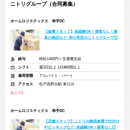
ニトリグループ（合同募集）
ホームロジスティクス 幸手DC
【倉庫スタッフ】未経験OK！接客なし！家
具の検品など♪安心安定のニトリグループ◎
給与
時給1400円＋交通費支給
シフト
週3日以上 1日4時間以上
雇用形態
アルバイト・パート
アクセス
杉戸高野台駅 車11分
あと1日
ホームロジスティクス 幸手DC
【店舗スタッフ】ニトリの物流倉庫で仕分け
やピッキングなど♪未経験OK！接客なし◎