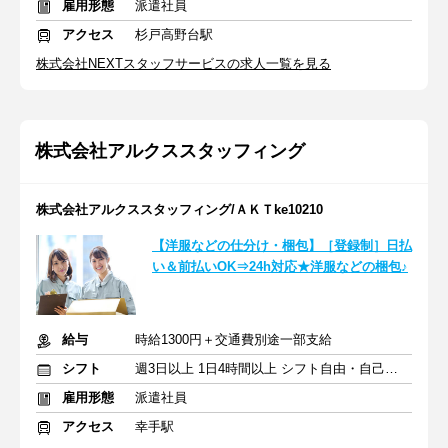
雇用形態
派遣社員
アクセス
杉戸高野台駅
株式会社NEXTスタッフサービスの求人一覧を見る
株式会社アルクススタッフィング
株式会社アルクススタッフィング/ＡＫＴke10210
【洋服などの仕分け・梱包】［登録制］日払
い＆前払いOK⇒24h対応★洋服などの梱包♪
給与
時給1300円＋交通費別途一部支給
シフト
週3日以上 1日4時間以上 シフト自由・自己申告
雇用形態
派遣社員
アクセス
幸手駅