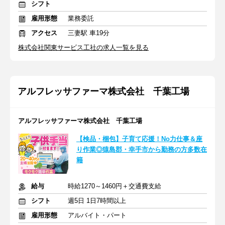
シフト
雇用形態
業務委託
アクセス
三妻駅 車19分
株式会社関東サービス工社の求人一覧を見る
アルフレッサファーマ株式会社 千葉工場
アルフレッサファーマ株式会社 千葉工場
【検品・梱包】子育て応援！No力仕事＆座
り作業◎猿島郡・幸手市から勤務の方多数在
籍
給与
時給1270～1460円＋交通費支給
シフト
週5日 1日7時間以上
雇用形態
アルバイト・パート