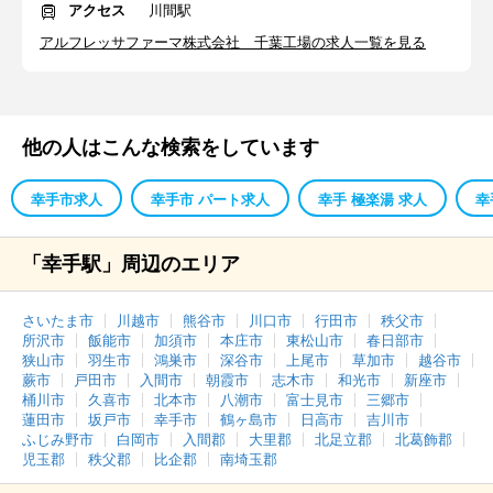
アクセス
川間駅
アルフレッサファーマ株式会社 千葉工場の求人一覧を見る
他の人はこんな検索をしています
幸手市求人
幸手市 パート求人
幸手 極楽湯 求人
幸
「幸手駅」周辺のエリア
さいたま市
川越市
熊谷市
川口市
行田市
秩父市
所沢市
飯能市
加須市
本庄市
東松山市
春日部市
狭山市
羽生市
鴻巣市
深谷市
上尾市
草加市
越谷市
蕨市
戸田市
入間市
朝霞市
志木市
和光市
新座市
桶川市
久喜市
北本市
八潮市
富士見市
三郷市
蓮田市
坂戸市
幸手市
鶴ヶ島市
日高市
吉川市
ふじみ野市
白岡市
入間郡
大里郡
北足立郡
北葛飾郡
児玉郡
秩父郡
比企郡
南埼玉郡