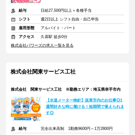
給与
日給27,500円以上＋各種手当
シフト
週2日以上 シフト自由・自己申告
雇用形態
アルバイト・パート
アクセス
久喜駅 徒歩0分
株式会社パワーズの求人一覧を見る
株式会社関東サービス工社
株式会社 関東サービス工社 ※勤務エリア：埼玉県幸手市内
【水道メーター検針】坂東市内のお仕事◎1
週間好きな時に働ける！短期間で覚えられま
す◎
給与
完全出来高制 1勤務9600円～1万2800円