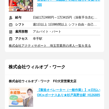
3回
給与
日給1万2490円～1万3415円（深夜手当含む）＋交通費全額＋賞与
シフト
週1日以上 1日8時間以上 シフト自由・自己申告
雇用形態
アルバイト・パート
アクセス
幸手駅
株式会社アクティサポート 埼玉営業所の求人一覧を見る
株式会社ウィルオブ・ワーク
株式会社ウィルオブ・ワーク FO大宮営業支店
【製造オペレーター（一般作業）】≪日払い
OK≫ボーナスあり★杉戸高野台駅_H126885